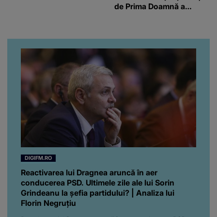
de Prima Doamnă a
Turciei, iar ce-a urmat e
subiectul care face
înconjurul presei
DIGIFM.RO
Reactivarea lui Dragnea aruncă în aer
conducerea PSD. Ultimele zile ale lui Sorin
Grindeanu la șefia partidului? | Analiza lui
Florin Negruțiu