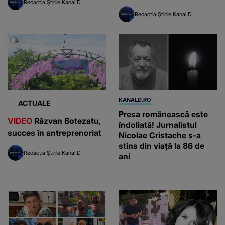
Redacția Știrile Kanal D
Redacția Știrile Kanal D
KANALD.RO
ACTUALE
Presa românească este
VIDEO
Răzvan Botezatu,
îndoliată! Jurnalistul
succes în antreprenoriat
Nicolae Cristache s-a
stins din viață la 86 de
Redacția Știrile Kanal D
ani