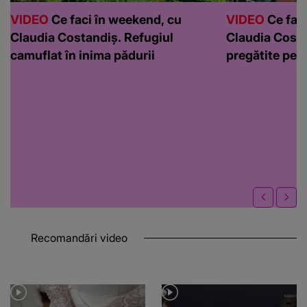
VIDEO
Ce faci în weekend, cu
VIDEO
Ce faci
Claudia Costandiș. Refugiul
Claudia Costa
camuflat în inima pădurii
pregătite pen
Recomandări video