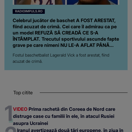
RADIOIMPULS.RO
Celebrul jucător de baschet A FOST ARESTAT,
fiind acuzat de crimă. Cei care îl admirau ca pe
un model REFUZĂ SĂ CREADĂ CE S-A
ÎNTÂMPLAT. Trecutul sportivului ascunde fapte
grave pe care nimeni NU LE-A AFLAT PÂNĂ
ACUM: "S-a..."
Fostul baschetbalist Lagerald Vick a fost arestat, fiind
acuzat de crimă.
Top citite
VIDEO
Prima rachetă din Coreea de Nord care
distruge case cu familii în ele, în atacul Rusiei
asupra Ucrainei
Iranul avertizează două țări europene, în ziua în