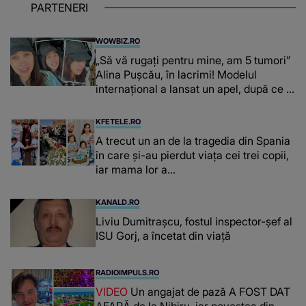
PARTENERI
WOWBIZ.RO
„Să vă rugați pentru mine, am 5 tumori”
Alina Pușcău, în lacrimi! Modelul
internațional a lansat un apel, după ce a
fost diagnosticată cu o boală gravă
KFETELE.RO
A trecut un an de la tragedia din Spania
în care și-au pierdut viața cei trei copii,
iar mama lor a…
KANALD.RO
Liviu Dumitrașcu, fostul inspector-șef al
ISU Gorj, a încetat din viață
RADIOIMPULS.RO
VIDEO
Un angajat de pază A FOST DAT
AFARĂ de la Nibiru, iar povestea din