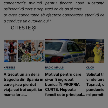
concentrație minimă pentru fiecare nouă substanță
psihoactivă care e depistată an de an și care
ar avea capacitatea să afecteze capacitatea efectivă de
a conduce un autovehicul.”
CITEȘTE ȘI
KFETELE
RADIO IMPULS
CLICK
A trecut un an de la
Motivul pentru care
Solistul tru
tragedia din Spania în
și-ar fi îngropat
vinde terenu
care și-au pierdut
bunica ÎN PROPRIA
Tușnad, cu
viața cei trei copii, iar
CURTE. Nepoata
pandemie: „
mama lor a…
femeii este principalul
mi permite 
suspect în cazul din
construiesc
Galați, iar DETALIUL
bani cere?