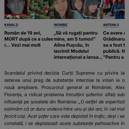
KANAL D
WOWBIZ
ANTENA 3
Român de 19 ani,
„Să vă rugați pentru
Ce avere ar
MORT după ce a cules
mine, am 5 tumori”
Grădinaru. 
r... Vezi mai mult
Alina Pușcău, în
sa a fost fă
lacrimi! Modelul
publică. Ni
internațional a lansat
"Pentru a în
un apel, după ce a
orice specul
fost diagnosticată cu
Scandalul privind decizia Curții Supreme cu privire la
o boală gravă
setarea unui prag de substanțe interzise la volan ia o
nouă amploare. Procurorul general al României, Alex
Florența, a ridicat problema înmulțirii șoferilor aflați sub
influență pe șoselele din România:
„O astfel de expertiză
estimăm că ar dura undeva între unu și doi ani, în cel mai
fericit caz. Acel șofer care este depistat în trafic, deși i se
constată, i se depistează acele substanțe psihoactive în