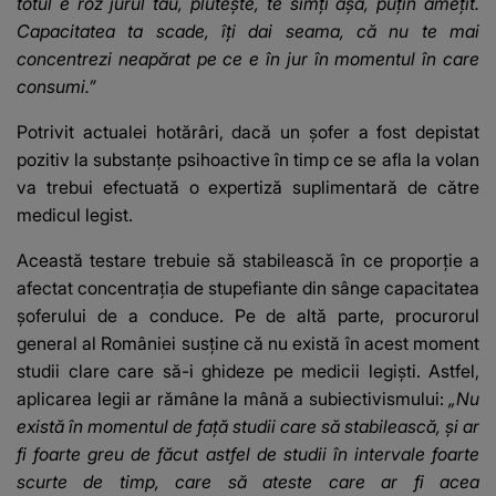
totul e roz jurul tău, plutește, te simți așa, puțin amețit.
Capacitatea ta scade, îți dai seama, că nu te mai
concentrezi neapărat pe ce e în jur în momentul în care
consumi.”
Potrivit actualei hotărâri, dacă un șofer a fost depistat
pozitiv la substanțe psihoactive în timp ce se afla la volan
va trebui efectuată o expertiză suplimentară de către
medicul legist.
Această testare trebuie să stabilească în ce proporție a
afectat concentrația de stupefiante din sânge capacitatea
șoferului de a conduce. Pe de altă parte, procurorul
general al României susține că nu există în acest moment
studii clare care să-i ghideze pe medicii legiști. Astfel,
aplicarea legii ar rămâne la mână a subiectivismului:
„Nu
există în momentul de față studii care să stabilească, și ar
fi foarte greu de făcut astfel de studii în intervale foarte
scurte de timp, care să ateste care ar fi acea