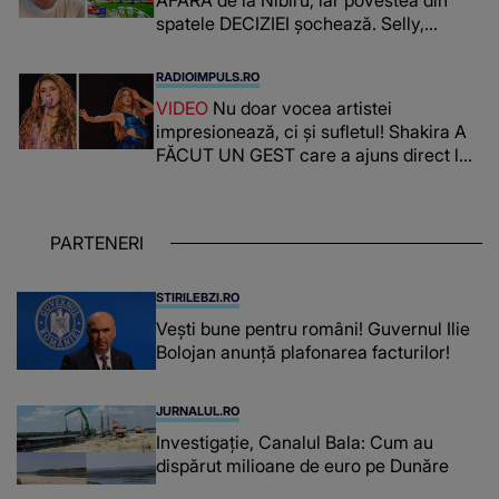
spatele DECIZIEI șochează. Selly,
surprins de întreaga situație... NU
CREDEA CĂ VA VEDEA AȘA CEVA: "Fix
RADIOIMPULS.RO
în fața unui..."
VIDEO
Nu doar vocea artistei
impresionează, ci și sufletul! Shakira A
FĂCUT UN GEST care a ajuns direct la
inimile publicului: "Există mulți copii
care trăiesc uitați și care au un potențial
uriaș așteptând să fie descătușat, doar
PARTENERI
așteptând oportunitatea
STIRILEBZI.RO
Vești bune pentru români! Guvernul Ilie
Bolojan anunță plafonarea facturilor!
JURNALUL.RO
Investigație, Canalul Bala: Cum au
dispărut milioane de euro pe Dunăre