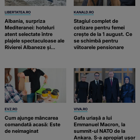
LIBERTATEA.RO
KANALD.RO
Albania, surpriza
Stagiul complet de
Mediteranei: hoteluri
cotizare pentru femei
atent selectate între
crește de la 1 august. Ce
plajele spectaculoase ale
se schimbă pentru
Rivierei Albaneze și
viitoarele pensionare
farmecul autentic al
Adriaticii
EVZ.RO
VIVA.RO
Cum ajunge mâncarea
Gafa uriașă a lui
comandată acasă: Este
Emmanuel Macron, la
de neimaginat
summit-ul NATO de la
Ankara. S-a apropiat ușor