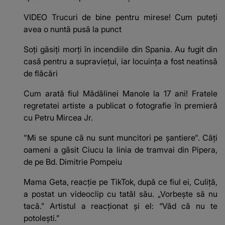
VIDEO Trucuri de bine pentru mirese! Cum puteți
avea o nuntă pusă la punct
Soți găsiți morți în incendiile din Spania. Au fugit din
casă pentru a supraviețui, iar locuința a fost neatinsă
de flăcări
Cum arată fiul Mădălinei Manole la 17 ani! Fratele
regretatei artiste a publicat o fotografie în premieră
cu Petru Mircea Jr.
"Mi se spune că nu sunt muncitori pe șantiere". Câţi
oameni a găsit Ciucu la linia de tramvai din Pipera,
de pe Bd. Dimitrie Pompeiu
Mama Geta, reacție pe TikTok, după ce fiul ei, Culiță,
a postat un videoclip cu tatăl său. „Vorbește să nu
tacă.” Artistul a reacționat și el: “Văd că nu te
potoleşti.”