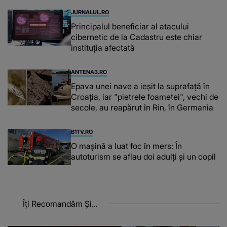
JURNALUL.RO
Principalul beneficiar al atacului
cibernetic de la Cadastru este chiar
instituţia afectată
ANTENA3.RO
Epava unei nave a ieșit la suprafață în
Croația, iar "pietrele foametei", vechi de
secole, au reapărut în Rin, în Germania
B1TV.RO
O maşină a luat foc în mers: În
autoturism se aflau doi adulți și un copil
Îți Recomandăm Și...