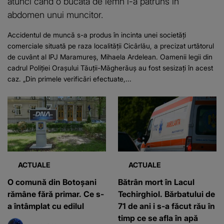
atunci când o bucată de lemn i-a pătruns în
abdomen unui muncitor.
Accidentul de muncă s-a produs în incinta unei societăţi
comerciale situată pe raza localităţii Cicârlău, a precizat urtătorul
de cuvânt al IPJ Maramureş, Mihaela Ardelean. Oamenii legii din
cadrul Poliţiei Oraşului Tăuţii-Măgherăuş au fost sesizaţi în acest
caz. „Din primele verificări efectuate,...
ACTUALE
ACTUALE
O comună din Botoșani
Bătrân mort în Lacul
rămâne fără primar. Ce s-
Techirghiol. Bărbatului de
a întâmplat cu edilul
71 de ani i s-a făcut rău în
timp ce se afla în apă