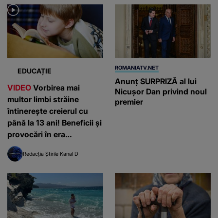
ROMANIATV.NET
EDUCAȚIE
Anunţ SURPRIZĂ al lui
VIDEO
Vorbirea mai
Nicuşor Dan privind noul
multor limbi străine
premier
întinerește creierul cu
până la 13 ani! Beneficii și
provocări în era
inteligenței artificiale
Redacția Știrile Kanal D