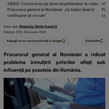
VIDEO: Controverse pe tema stupefiantelor la volan.
VIDE
Procurorul general al României: „Va trebui lăsat în
Proc
continuare să circule”
cont
Redacția Știrile Kanal D
Editor web:
Publicat:
21:01, 29 ianuarie 2025
Distribuie
Adaugă-ne ca sursă preferată în Google
Procurorul general al României a ridicat
problema înmulțirii șoferilor aflați sub
influență pe șoselele din România.