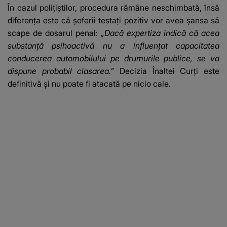
DESCOPERIT DE
În cazul polițiștilor, procedura rămâne neschimbată, însă
ANCHETATORI a șocat
diferența este că șoferii testați pozitiv vor avea șansa să
localnicii
scape de dosarul penal:
„Dacă expertiza indică că acea
substanță psihoactivă nu a influențat capacitatea
conducerea automobilului pe drumurile publice, se va
dispune probabil clasarea.”
Decizia Înaltei Curți este
definitivă și nu poate fi atacată pe nicio cale.