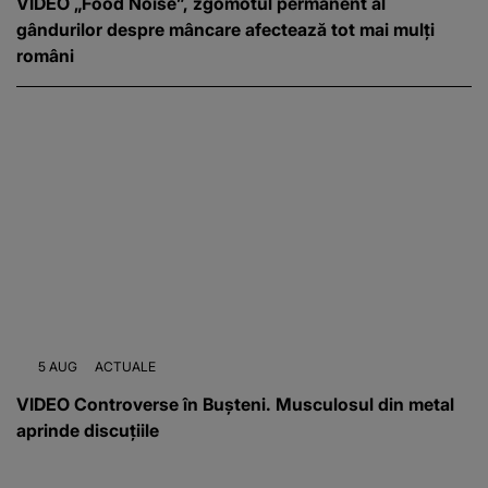
VIDEO „Food Noise”, zgomotul permanent al
gândurilor despre mâncare afectează tot mai mulți
români
5 AUG
ACTUALE
VIDEO Controverse în Bușteni. Musculosul din metal
aprinde discuțiile