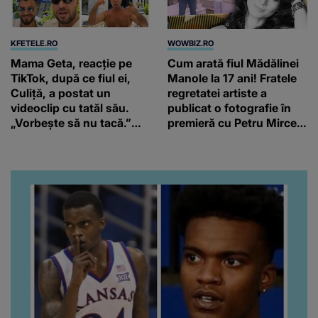
KFETELE.RO
WOWBIZ.RO
Mama Geta, reacție pe
Cum arată fiul Mădălinei
TikTok, după ce fiul ei,
Manole la 17 ani! Fratele
Culiță, a postat un
regretatei artiste a
videoclip cu tatăl său.
publicat o fotografie în
„Vorbește să nu tacă.”
premieră cu Petru Mircea
Artistul a reacționat și el:
Jr.
“Văd că nu te potoleşti.”