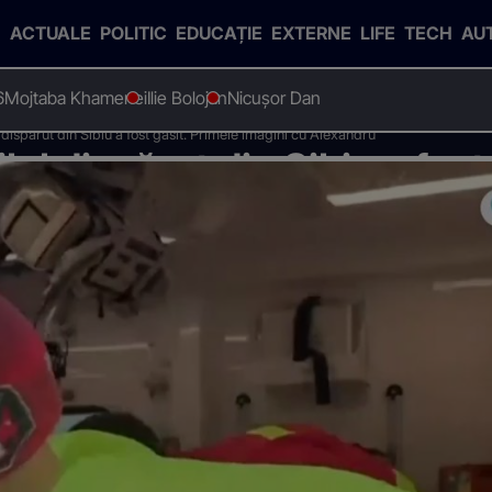
ACTUALE
POLITIC
EDUCAȚIE
EXTERNE
LIFE
TECH
AU
6
Mojtaba Khamenei
Ilie Bolojan
Nicușor Dan
spărut din Sibiu a fost găsit. Primele imagini cu Alexandru
 dispărut din Sibiu a fost 
Alexandru