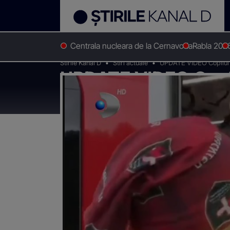
Centrala nucleara de la Cernavoda
Rabla 202
Stirile Kanal D
Stiri actuale
UPDATE VIDEO Copilul di
UPDATE VIDEO Copilul
Primele imagini cu 