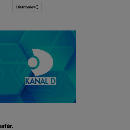
Distribuie
eafăr.