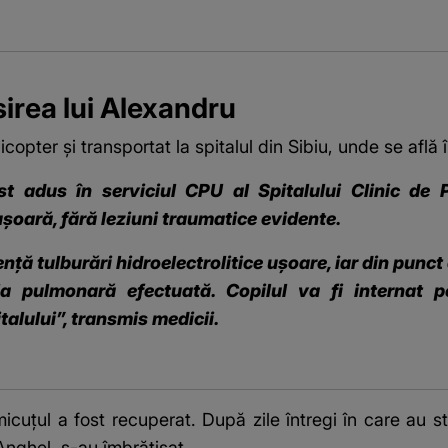
irea lui Alexandru
copter și transportat la spitalul din Sibiu, unde se află î
st adus în serviciul CPU al Spitalului Clinic de 
șoară, fără leziuni traumatice evidente.
ență tulburări hidroelectrolitice ușoare, iar din punct
fia pulmonară efectuată. Copilul va fi internat 
italului”, transmis medicii.
țul a fost recuperat. După zile întregi în care au stat 
nghel, s-au îmbrățișat.