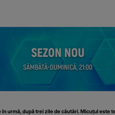
 în urmă, după trei zile de căutări. Micuțul este t