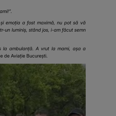
ami!”
.
 și emoția a fost maximă, nu pot să vă
r-un luminiș, stând jos, i-am făcut semn
dus la ambulanță. A vrut la mami, așa a
le de Aviație București.