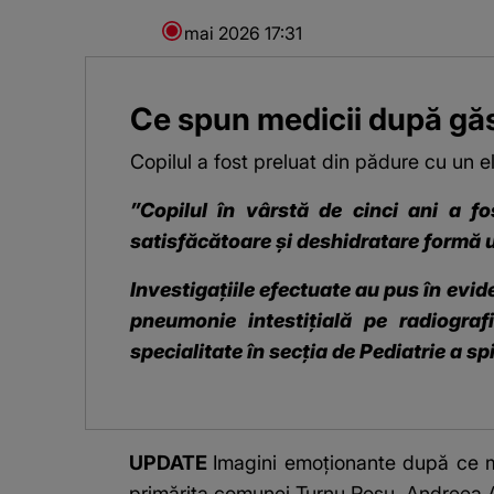
13 mai 2026
17:31
Ce spun medicii după găs
Copilul a fost preluat din pădure cu un eli
”Copilul în vârstă de cinci ani a fo
satisfăcătoare și deshidratare formă u
Investigațiile efectuate au pus în evid
pneumonie intestițială pe radiogra
specialitate în secția de Pediatrie a sp
UPDATE
Imagini emoționante după ce micu
primărița comunei Turnu Roșu, Andreea A