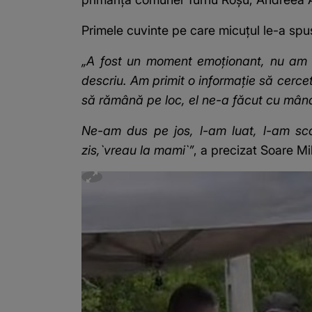
Primele cuvinte pe care micuțul le-a spus
„A fost un moment emoționant, nu am c
descriu. Am primit o informație să cerc
să rămână pe loc, el ne-a făcut cu mâna,
Ne-am dus pe jos, l-am luat, l-am scos
zis,`vreau la mami`”
, a precizat Soare Mi