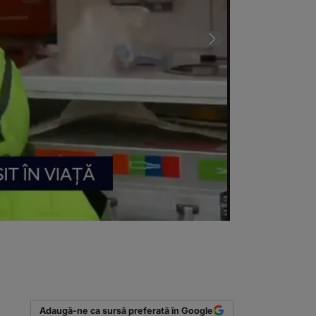
1 din 8 | UPDA
Adaugă-ne ca sursă preferată în Google