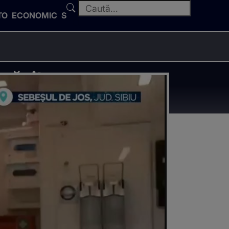
TO
ECONOMIC
SPORT
găsit.