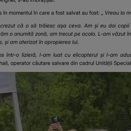
 în momentul în care a fost salvat au fost: „
Vreau la m
rezut că o să trăiesc așa ceva. Am și eu doi copii
etăm o anumită zonă, am trecut pe acolo. L-am văzut înt
 și am aterizat în apropierea lui.
 într-o lizieră, l-am luat cu elicopterul și l-am a
hail, operator căutare salvare din cadrul Unității Specia