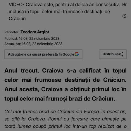
VIDEO- Craiova este, pentru al doilea an consecutiv,
Brad
inclusă în topul celor mai frumoase destinații de
(Sur
Crăciun
Teodora Argint
Reporter:
Publicat:
15:03, 22 noiembrie 2023
Actualizat:
15:03, 22 noiembrie 2023
Distribuie
Adaugă-ne ca sursă preferată în Google
Anul trecut, Craiova s-a calificat în topul
celor mai frumoase destinații de Crăciun.
Anul acesta, Craiova a obținut primul loc în
topul celor mai frumoși brazi de Crăciun.
Cel mai frumos brad de Crăciun din Europa, în acest an,
se află la Craiova. Pomul cu ferestre care uimește pe
toată lumea ocupă primul loc într-un top realizat de o