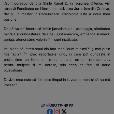
„Sunt corespondent la Știrile Kanal D, în regiunea Oltenia. Am
absolvit Facultatea de Litere, specializarea Jurnalism din Craiova,
dar și un master în Comunicare. Psihologia este a doua mea
pasiune.
De câțiva ani încerc să îmbin jurnalismul cu psihologia, sănătatea
mintală și cunoașterea de sine. Sunt energică, empatică și uneori
aprigă, atunci când valorile îmi sunt încălcate.
Îmi place să întreb omul din fața mea "cum te simți?" și mai puțin
"ce faci?". Îmi plac reportajele lungi, în care pot cunoaște în
profunzime un fenomen, o comunitate, un om reprezentativ
pentru mulțime și îmi doresc, prin ceea ce fac, să aduc
plusvaloare.
Deviza mea este să folosesc timpul în favoarea mea și să nu mă
irosesc”.
URMĂREȘTE-NE PE