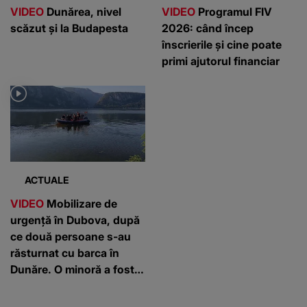
VIDEO
Dunărea, nivel
VIDEO
Programul FIV
scăzut și la Budapesta
2026: când încep
înscrierile și cine poate
primi ajutorul financiar
ACTUALE
VIDEO
Mobilizare de
urgență în Dubova, după
ce două persoane s-au
răsturnat cu barca în
Dunăre. O minoră a fost
salvată, iar tânărul de 22
de ani încă este căutat de