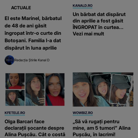
KANALD.RO
ACTUALE
Un bărbat dat dispărut
El este Marinel, bărbatul
din aprilie a fost găsit
de 48 de ani găsit
ÎNGROPAT în curtea...
îngropat într-o curte din
Vezi mai mult
Botoșani. Familia l-a dat
dispărut în luna aprilie
Redacția Știrile Kanal D
KFETELE.RO
WOWBIZ.RO
Olga Barcari face
„Să vă rugați pentru
declarații șocante despre
mine, am 5 tumori” Alina
Alina Pușcău. Cât o costă
Pușcău, în lacrimi!