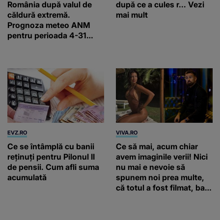
România după valul de
după ce a cules r... Vezi
căldură extremă.
mai mult
Prognoza meteo ANM
pentru perioada 4-31
august 2026
EVZ.RO
VIVA.RO
Ce se întâmplă cu banii
Ce să mai, acum chiar
reținuți pentru Pilonul II
avem imaginile verii! Nici
de pensii. Cum afli suma
nu mai e nevoie să
acumulată
spunem noi prea multe,
că totul a fost filmat, ba
chiar artistul și-a întrebat
iubita dacă e adevărat! Și
da, frumoasa iubită a lui