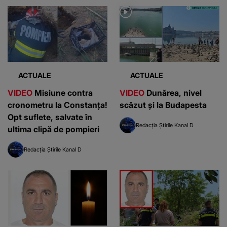
ACTUALE
ACTUALE
VIDEO
Misiune contra
VIDEO
Dunărea, nivel
cronometru la Constanța!
scăzut și la Budapesta
Opt suflete, salvate în
Redacția Știrile Kanal D
ultima clipă de pompieri
Redacția Știrile Kanal D