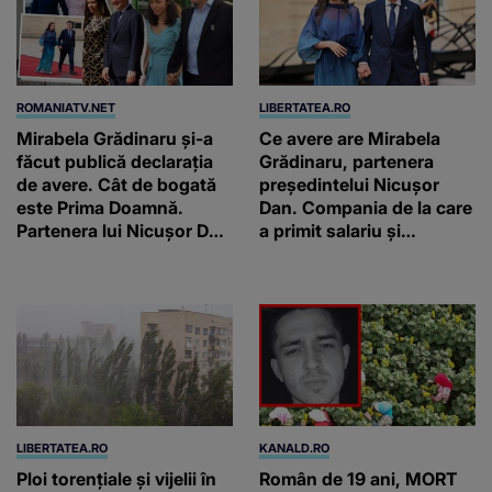
ROMANIATV.NET
LIBERTATEA.RO
Mirabela Grădinaru și-a
Ce avere are Mirabela
făcut publică declarația
Grădinaru, partenera
de avere. Cât de bogată
președintelui Nicușor
este Prima Doamnă.
Dan. Compania de la care
Partenera lui Nicușor Dan
a primit salariu și
câștigă un salariu foarte
moștenirile de la tată și
bun în fiecare lună!
bunici
LIBERTATEA.RO
KANALD.RO
Ploi torențiale și vijelii în
Român de 19 ani, MORT