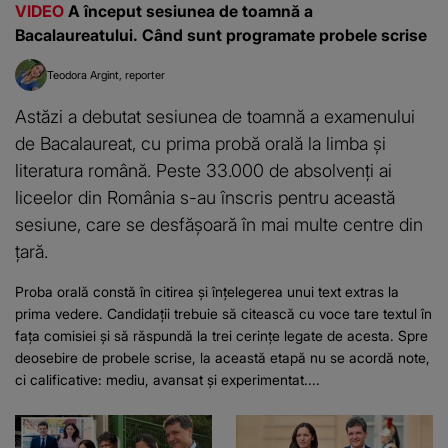
VIDEO
A început sesiunea de toamnă a
Bacalaureatului. Când sunt programate probele scrise
Teodora Argint
reporter
Astăzi a debutat sesiunea de toamnă a examenului
de Bacalaureat, cu prima probă orală la limba și
literatura română. Peste 33.000 de absolvenți ai
liceelor din România s-au înscris pentru această
sesiune, care se desfășoară în mai multe centre din
țară.
Proba orală constă în citirea și înțelegerea unui text extras la
prima vedere. Candidații trebuie să citească cu voce tare textul în
fața comisiei și să răspundă la trei cerințe legate de acesta. Spre
deosebire de probele scrise, la această etapă nu se acordă note,
ci calificative: mediu, avansat și experimentat....