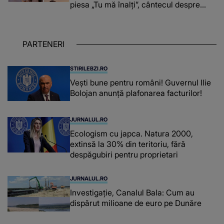
piesa „Tu mă înalți”, cântecul despre
omul care i-a schimbat DESTINUL și i-a
redat LUMINA DIN SUFLET: "M-ai iubit
cu bunătate și răbdare, până când omul
PARTENERI
din mine și-a regăsit pacea"
STIRILEBZI.RO
Vești bune pentru români! Guvernul Ilie
Bolojan anunță plafonarea facturilor!
JURNALUL.RO
Ecologism cu japca. Natura 2000,
extinsă la 30% din teritoriu, fără
despăgubiri pentru proprietari
JURNALUL.RO
Investigație, Canalul Bala: Cum au
dispărut milioane de euro pe Dunăre