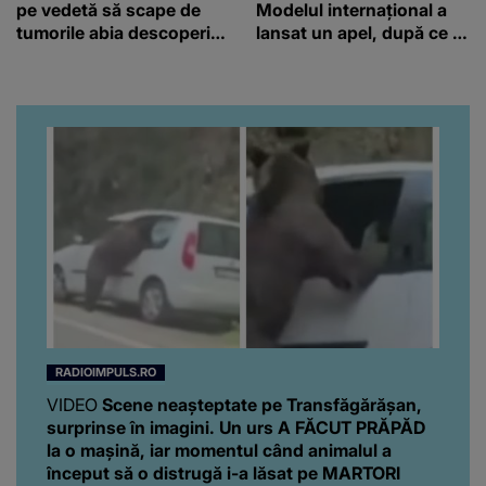
pe vedetă să scape de
Modelul internațional a
tumorile abia descoperite
lansat un apel, după ce a
de medici: “Încearcă să
fost diagnosticată cu o
strângă și ea niște
boală gravă
fonduri.”
RADIOIMPULS.RO
VIDEO
Scene neașteptate pe Transfăgărășan,
surprinse în imagini. Un urs A FĂCUT PRĂPĂD
la o mașină, iar momentul când animalul a
început să o distrugă i-a lăsat pe MARTORI