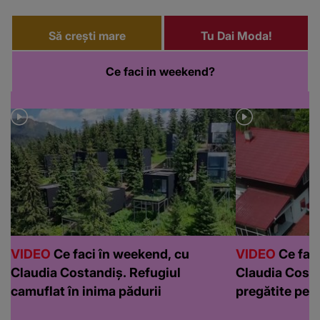
Să crești mare
Tu Dai Moda!
Ce faci in weekend?
VIDEO
Ce faci în weekend, cu
VIDEO
Ce faci
Claudia Costandiș. Refugiul
Claudia Costa
camuflat în inima pădurii
pregătite pen