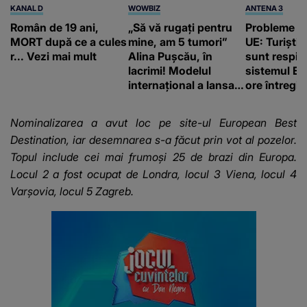
KANAL D
WOWBIZ
ANTENA 3
Român de 19 ani,
„Să vă rugați pentru
Probleme la
MORT după ce a cules
mine, am 5 tumori”
UE: Turiștii 
r... Vezi mai mult
Alina Pușcău, în
sunt respin
lacrimi! Modelul
sistemul EE
internațional a lansat
ore întregi l
un apel, după ce a
„Degetele m
fost diagnosticată cu
tocite”
Nominalizarea a avut loc pe site-ul European Best
o boală gravă
Destination, iar desemnarea s-a făcut prin vot al pozelor.
Topul include cei mai frumoși 25 de brazi din Europa.
Locul 2 a fost ocupat de Londra, locul 3 Viena, locul 4
Varșovia, locul 5 Zagreb.