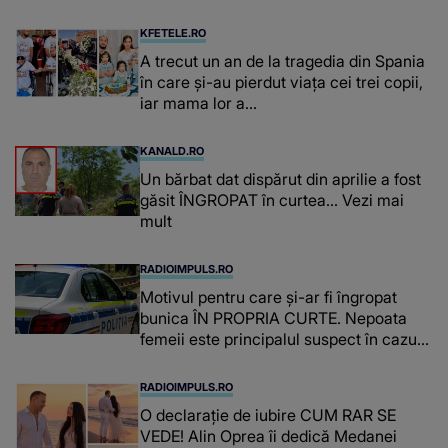
fost diagnosticată cu o boală gravă
KFETELE.RO
A trecut un an de la tragedia din Spania
în care și-au pierdut viața cei trei copii,
iar mama lor a…
KANALD.RO
Un bărbat dat dispărut din aprilie a fost
găsit ÎNGROPAT în curtea... Vezi mai
mult
RADIOIMPULS.RO
Motivul pentru care și-ar fi îngropat
bunica ÎN PROPRIA CURTE. Nepoata
femeii este principalul suspect în cazul
din Galați, iar DETALIUL DESCOPERIT
DE ANCHETATORI a șocat localnicii
RADIOIMPULS.RO
O declarație de iubire CUM RAR SE
VEDE! Alin Oprea îi dedică Medanei