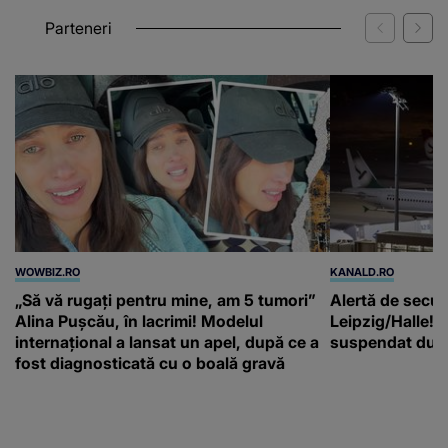
scafandri
Parteneri
WOWBIZ.RO
KANALD.RO
„Să vă rugați pentru mine, am 5 tumori”
Alertă de secur
Alina Pușcău, în lacrimi! Modelul
Leipzig/Halle! T
internațional a lansat un apel, după ce a
suspendat după
fost diagnosticată cu o boală gravă