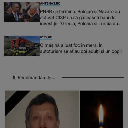
ANTENA3.RO
PNRR se termină. Bolojan și Nazare au
activat CI3P ca să găsească bani de
investiții. ”Grecia, Polonia şi Turcia au
utilizat PPP”
B1TV.RO
O maşină a luat foc în mers: În
autoturism se aflau doi adulți și un copil
Îți Recomandăm Și...