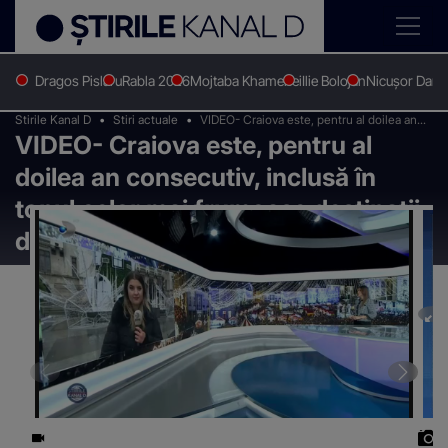
Dragos Pislaru
Rabla 2026
Mojtaba Khamenei
Ilie Bolojan
Nicușor Dan
Stirile Kanal D
Stiri actuale
VIDEO- Craiova este, pentru al doilea an
VIDEO- Craiova este, pentru al
consecutiv, inclusă în topul celor mai
frumoase destinații de Crăciun
doilea an consecutiv, inclusă în
topul celor mai frumoase destinații
de Crăciun