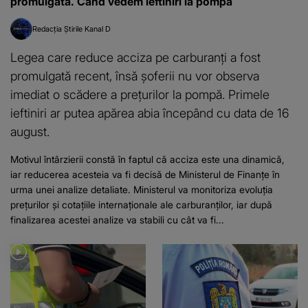
promulgată. Când vedem ieftiniri la pompă
Redacția Știrile Kanal D
Legea care reduce acciza pe carburanți a fost
promulgată recent, însă șoferii nu vor observa
imediat o scădere a prețurilor la pompă. Primele
ieftiniri ar putea apărea abia începând cu data de 16
august.
Motivul întârzierii constă în faptul că acciza este una dinamică,
iar reducerea acesteia va fi decisă de Ministerul de Finanțe în
urma unei analize detaliate. Ministerul va monitoriza evoluția
prețurilor și cotațiile internaționale ale carburanților, iar după
finalizarea acestei analize va stabili cu cât va fi...