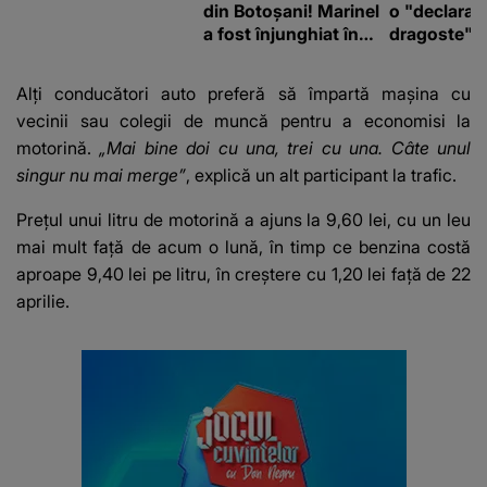
din Botoșani! Marinel
o "declaraţ
a fost înjunghiat în
dragoste" e
inimă, iar concubina
poliție și c
lui se numără printre
mediu
Alți conducători auto preferă să împartă mașina cu
suspecți
vecinii sau colegii de muncă pentru a economisi la
motorină.
„Mai bine doi cu una, trei cu una. Câte unul
singur nu mai merge”
, explică un alt participant la trafic.
Prețul unui litru de motorină a ajuns la 9,60 lei, cu un leu
mai mult față de acum o lună, în timp ce benzina costă
aproape 9,40 lei pe litru, în creștere cu 1,20 lei față de 22
aprilie.