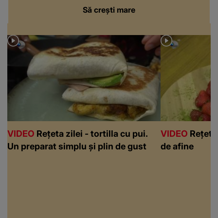
Să crești mare
VIDEO
Rețeta zilei - tortilla cu pui.
VIDEO
Rețeta 
Un preparat simplu și plin de gust
de afine