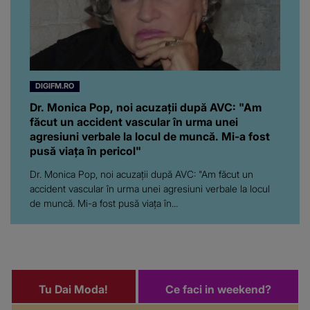
DIGIFM.RO
Dr. Monica Pop, noi acuzații după AVC: "Am
făcut un accident vascular în urma unei
agresiuni verbale la locul de muncă. Mi-a fost
pusă viața în pericol"
Dr. Monica Pop, noi acuzații după AVC: "Am făcut un
accident vascular în urma unei agresiuni verbale la locul
de muncă. Mi-a fost pusă viața în...
Tu Dai Moda!
Ce faci in weekend?