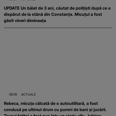
UPDATE Un băiat de 3 ani, căutat de polițiști după ce a
dispărut de la stână din Constanța. Micuțul a fost
găsit vineri dimineața
09:05
ACTUALE
Rebeca, micuța călcată de o autoutilitară, a fost
condusă pe ultimul drum cu pumni de bani și jucării.
Trupul fetiței a fost pus într-un sicriu alb: „Iubirea