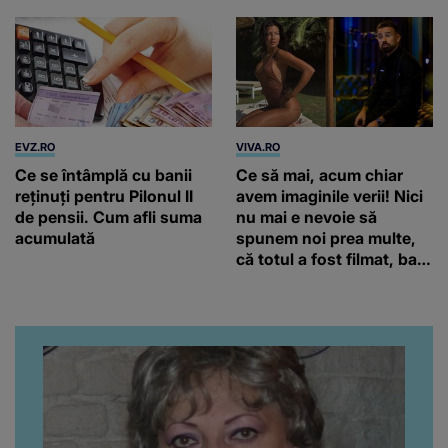
EVZ.RO
VIVA.RO
Ce se întâmplă cu banii
Ce să mai, acum chiar
reținuți pentru Pilonul II
avem imaginile verii! Nici
de pensii. Cum afli suma
nu mai e nevoie să
acumulată
spunem noi prea multe,
că totul a fost filmat, ba
chiar artistul și-a întrebat
iubita dacă e adevărat! Și
da, frumoasa iubită a lui
Florin Ristei e...