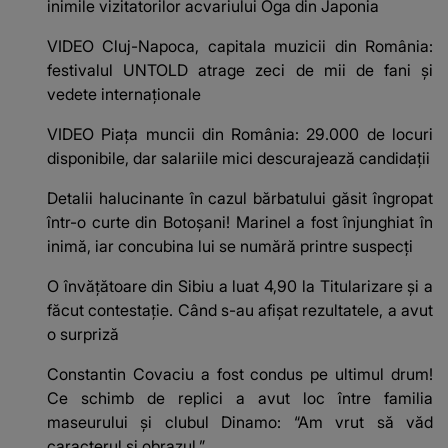
inimile vizitatorilor acvariului Oga din Japonia
VIDEO Cluj-Napoca, capitala muzicii din România:
festivalul UNTOLD atrage zeci de mii de fani și
vedete internaționale
VIDEO Piața muncii din România: 29.000 de locuri
disponibile, dar salariile mici descurajează candidații
Detalii halucinante în cazul bărbatului găsit îngropat
într-o curte din Botoșani! Marinel a fost înjunghiat în
inimă, iar concubina lui se numără printre suspecți
O învățătoare din Sibiu a luat 4,90 la Titularizare și a
făcut contestație. Când s-au afișat rezultatele, a avut
o surpriză
Constantin Covaciu a fost condus pe ultimul drum!
Ce schimb de replici a avut loc între familia
maseurului și clubul Dinamo: “Am vrut să văd
caracterul și obrazul.”