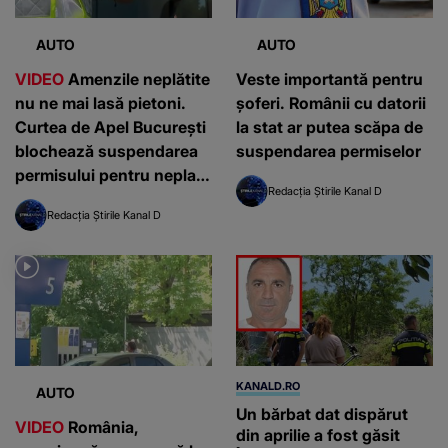
AUTO
AUTO
VIDEO
Amenzile neplătite
Veste importantă pentru
nu ne mai lasă pietoni.
șoferi. Românii cu datorii
Curtea de Apel București
la stat ar putea scăpa de
blochează suspendarea
suspendarea permiselor
permisului pentru neplata
Redacția Știrile Kanal D
amenzilor auto
Redacția Știrile Kanal D
KANALD.RO
AUTO
Un bărbat dat dispărut
VIDEO
România,
din aprilie a fost găsit