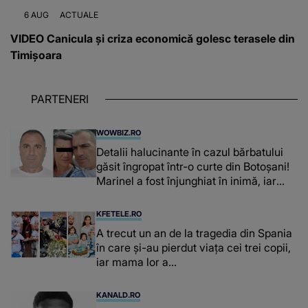
6 AUG
ACTUALE
VIDEO Canicula și criza economică golesc terasele din
Timișoara
PARTENERI
WOWBIZ.RO
Detalii halucinante în cazul bărbatului
găsit îngropat într-o curte din Botoșani!
Marinel a fost înjunghiat în inimă, iar
concubina lui se numără printre
suspecți
KFETELE.RO
A trecut un an de la tragedia din Spania
în care și-au pierdut viața cei trei copii,
iar mama lor a…
KANALD.RO