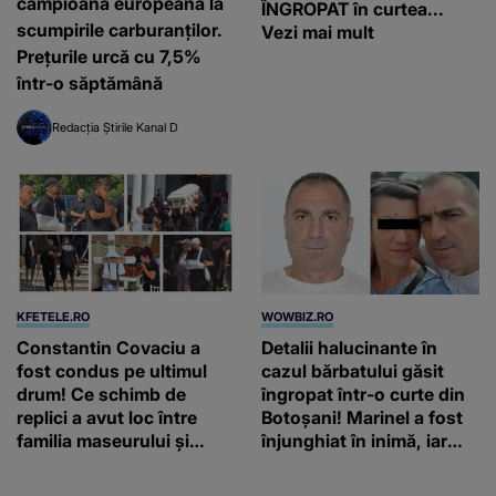
campioană europeană la
ÎNGROPAT în curtea...
scumpirile carburanților.
Vezi mai mult
Prețurile urcă cu 7,5%
într-o săptămână
Redacția Știrile Kanal D
KFETELE.RO
WOWBIZ.RO
Constantin Covaciu a
Detalii halucinante în
fost condus pe ultimul
cazul bărbatului găsit
drum! Ce schimb de
îngropat într-o curte din
replici a avut loc între
Botoșani! Marinel a fost
familia maseurului și
înjunghiat în inimă, iar
clubul Dinamo: “Am vrut
concubina lui se numără
să văd caracterul și
printre suspecți