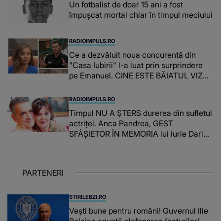
Un fotbalist de doar 15 ani a fost
împușcat mortal chiar în timpul meciului
RADIOIMPULS.RO
Ce a dezvăluit noua concurentă din
"Casa Iubirii" l-a luat prin surprindere
pe Emanuel. CINE ESTE BĂIATUL VIZAT
de Alexandra?! Aflându-se în fața
faptului împlinit, A RECUNOSCUT
RADIOIMPULS.RO
IMEDIAT: "Am avut..."
Timpul NU A ȘTERS durerea din sufletul
actriței. Anca Pandrea, GEST
SFÂȘIETOR ÎN MEMORIA lui Iurie Darie:
"A fost copleșitor. Pe măsură ce trece
timpul parcă..."
PARTENERI
STIRILEBZI.RO
Vești bune pentru români! Guvernul Ilie