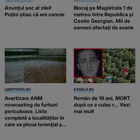
Anunţul şoc al zilei!
Blocaj pe Magistrala 1 de
Puţini ştiau că are cancer
metrou între Republica și
Costin Georgian. Mii de
oameni afectați de avarie
LIBERTATEA.RO
KANALD.RO
Avertizare ANM
Român de 19 ani, MORT
nowcasting de furtuni
după ce a cules r... Vezi
periculoase. Lista
mai mult
completă a localităților în
care va ploua torențial și
cu grindină