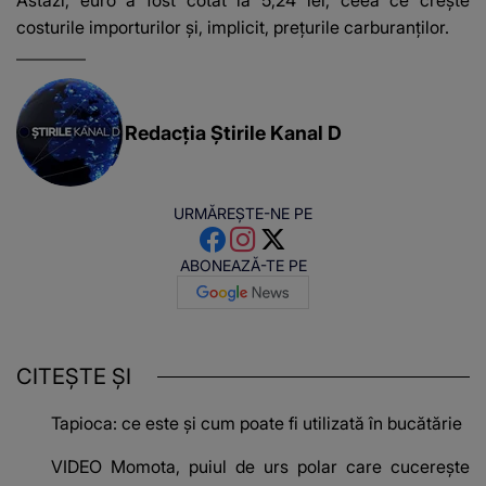
Astăzi, euro a fost cotat la 5,24 lei, ceea ce crește
costurile importurilor și, implicit, prețurile carburanților.
Redacția Știrile Kanal D
URMĂREȘTE-NE PE
ABONEAZĂ-TE PE
CITEȘTE ȘI
Tapioca: ce este și cum poate fi utilizată în bucătărie
VIDEO Momota, puiul de urs polar care cucerește