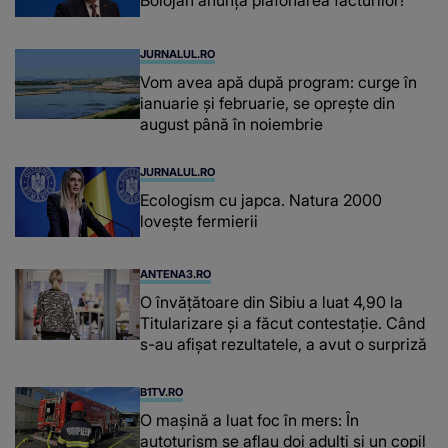
Bolojan anunță plafonarea facturilor!
JURNALUL.RO
Vom avea apă după program: curge în
ianuarie și februarie, se oprește din
august până în noiembrie
JURNALUL.RO
Ecologism cu japca. Natura 2000
lovește fermierii
ANTENA3.RO
O învățătoare din Sibiu a luat 4,90 la
Titularizare și a făcut contestație. Când
s-au afișat rezultatele, a avut o surpriză
B1TV.RO
O maşină a luat foc în mers: În
autoturism se aflau doi adulți și un copil