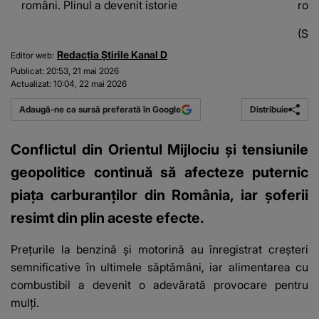
români. Plinul a devenit istorie
româ
(Sur
Redacția Știrile Kanal D
Editor web:
Publicat:
20:53, 21 mai 2026
Actualizat:
10:04, 22 mai 2026
Distribuie
Adaugă-ne ca sursă preferată în Google
Conflictul din Orientul Mijlociu și tensiunile
geopolitice continuă să afecteze puternic
piața carburanților din România, iar șoferii
resimt din plin aceste efecte.
Prețurile la benzină și motorină au înregistrat creșteri
semnificative în ultimele săptămâni, iar alimentarea cu
combustibil a devenit o adevărată provocare pentru
mulți.