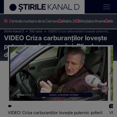
Centrala nucleara de la Cernavoda
Rabla 2026
Mojtaba Khamenei
Ilie 
Stirile Kanal D
Stiri auto
VIDEO Criza carburanților lovește puternic
VIDEO Criza carburanților lovește
șoferii români. Plinul a devenit istorie
puternic șoferii români. Plinul a
devenit istorie
VIDEO: Criza carburanților lovește puternic șoferii
VIDE