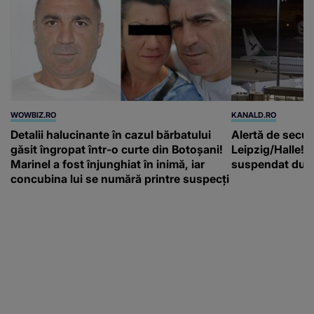
WOWBIZ.RO
KANALD.RO
Detalii halucinante în cazul bărbatului
Alertă de secur
găsit îngropat într-o curte din Botoșani!
Leipzig/Halle! T
Marinel a fost înjunghiat în inimă, iar
suspendat după
concubina lui se numără printre suspecți