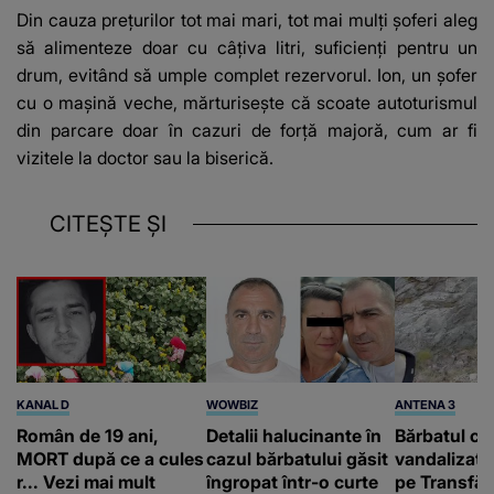
Din cauza prețurilor tot mai mari, tot mai mulți șoferi aleg
să alimenteze doar cu câțiva litri, suficienți pentru un
drum, evitând să umple complet rezervorul. Ion, un șofer
cu o mașină veche, mărturisește că scoate autoturismul
din parcare doar în cazuri de forță majoră, cum ar fi
vizitele la doctor sau la biserică.
CITEȘTE ȘI
KANAL D
WOWBIZ
ANTENA 3
Român de 19 ani,
Detalii halucinante în
Bărbatul ca
MORT după ce a cules
cazul bărbatului găsit
vandalizat 
r... Vezi mai mult
îngropat într-o curte
pe Transfă