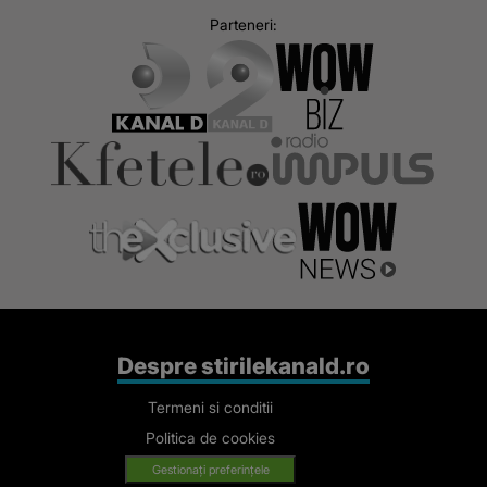
Next
Previous
Parteneri:
Despre stirilekanald.ro
Termeni si conditii
Politica de cookies
Gestionați preferințele