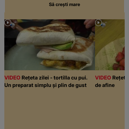
Să crești mare
VIDEO
Rețeta zilei - tortilla cu pui.
VIDEO
Rețeta 
Un preparat simplu și plin de gust
de afine