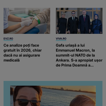
alarmă
EVZ.RO
VIVA.RO
Ce analize poți face
Gafa uriașă a lui
gratuit în 2026, chiar
Emmanuel Macron, la
dacă nu ai asigurare
summit-ul NATO de la
medicală
Ankara. S-a apropiat ușor
de Prima Doamnă a
Turciei, iar ce-a urmat e
subiectul care face
înconjurul presei