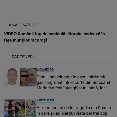
6 AUG
ACTUALE
VIDEO Românii fug de caniculă: litoralul cedează în
fața munților răcoroși
PARTENERI
WOWBIZ.RO
Detalii halucinante în cazul bărbatului
găsit îngropat într-o curte din Botoșani!
Marinel a fost înjunghiat în inimă, iar
concubina lui se numără printre
suspecți
KFETELE.RO
A trecut un an de la tragedia din Spania
în care și-au pierdut viața cei trei copii,