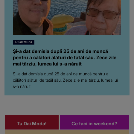
DIGIFM.RO
Și-a dat demisia după 25 de ani de muncă
pentru a călători alături de tatăl său. Zece zile
mai târziu, lumea lui s-a năruit
Și-a dat demisia după 25 de ani de muncă pentru a
călători alături de tatăl său. Zece zile mai târziu, lumea lui
s-a năruit
Tu Dai Moda!
Ce faci in weekend?