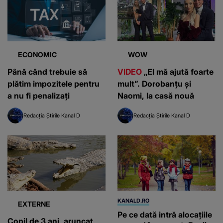
ECONOMIC
WOW
Până când trebuie să
VIDEO
„El mă ajută foarte
plătim impozitele pentru
mult”. Dorobanțu și
a nu fi penalizați
Naomi, la casă nouă
Redacția Știrile Kanal D
Redacția Știrile Kanal D
KANALD.RO
EXTERNE
Pe ce dată intră alocațiile
Copil de 3 ani, aruncat