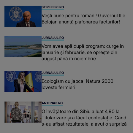
STIRILEBZI.RO
Vești bune pentru români! Guvernul Ilie
Bolojan anunță plafonarea facturilor!
JURNALUL.RO
Vom avea apă după program: curge în
ianuarie și februarie, se oprește din
august până în noiembrie
JURNALUL.RO
Ecologism cu japca. Natura 2000
lovește fermierii
ANTENA3.RO
O învățătoare din Sibiu a luat 4,90 la
Titularizare și a făcut contestație. Când
s-au afișat rezultatele, a avut o surpriză