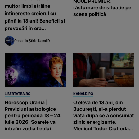
NOUL PREMIER,
multor limbi străine
răsturnare de situație pe
întinerește creierul cu
scena politică
până la 13 ani! Beneficii și
provocări în era
inteligenței artificiale
Redacția Știrile Kanal D
LIBERTATEA.RO
KANALD.RO
Horoscop Urania |
O elevă de 13 ani, din
Previziuni astrologice
București, și-a pierdut
pentru perioada 18 – 24
viața după ce a consumat
iulie 2026. Soarele va
zilnic energizante.
intra în zodia Leului
Medicul Tudor Ciuhodaru
trage un semnal de