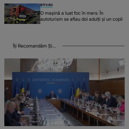
B1TV.RO
O maşină a luat foc în mers: În
autoturism se aflau doi adulți și un copil
Îți Recomandăm Și...