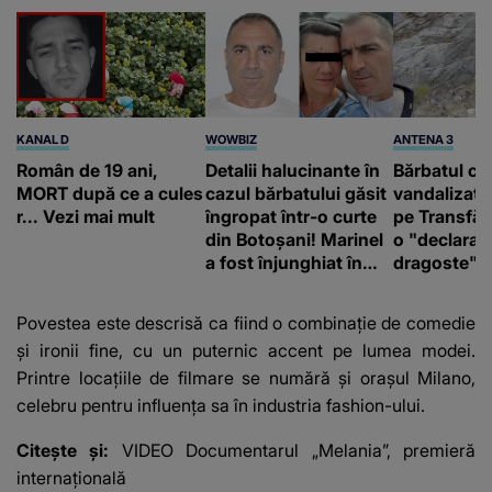
KANAL D
WOWBIZ
ANTENA 3
Român de 19 ani,
Detalii halucinante în
Bărbatul ca
MORT după ce a cules
cazul bărbatului găsit
vandalizat 
r... Vezi mai mult
îngropat într-o curte
pe Transfă
din Botoșani! Marinel
o "declaraţ
a fost înjunghiat în
dragoste" e
inimă, iar concubina
poliție și c
lui se numără printre
mediu
Povestea este descrisă ca fiind o combinație de comedie
suspecți
și ironii fine, cu un puternic accent pe lumea modei.
Printre locațiile de filmare se numără și orașul Milano,
celebru pentru influența sa în industria fashion-ului.
Citește și:
VIDEO Documentarul „Melania”, premieră
internațională