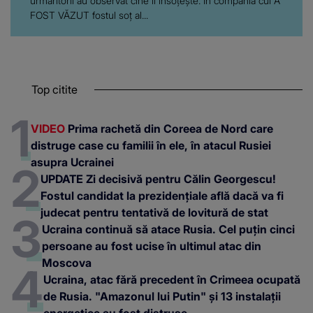
urmăritorii au observat cine îl însoțește. În compania cui A
FOST VĂZUT fostul soț al...
Top citite
VIDEO
Prima rachetă din Coreea de Nord care
distruge case cu familii în ele, în atacul Rusiei
asupra Ucrainei
UPDATE Zi decisivă pentru Călin Georgescu!
Fostul candidat la prezidențiale află dacă va fi
judecat pentru tentativă de lovitură de stat
Ucraina continuă să atace Rusia. Cel puțin cinci
persoane au fost ucise în ultimul atac din
Moscova
Ucraina, atac fără precedent în Crimeea ocupată
de Rusia. "Amazonul lui Putin" și 13 instalații
energetice au fost distruse