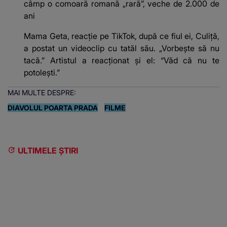
câmp o comoară romană „rară”, veche de 2.000 de
ani
Mama Geta, reacție pe TikTok, după ce fiul ei, Culiță,
a postat un videoclip cu tatăl său. „Vorbește să nu
tacă.” Artistul a reacționat și el: “Văd că nu te
potoleşti.”
MAI MULTE DESPRE:
DIAVOLUL POARTA PRADA
FILME
ULTIMELE ȘTIRI