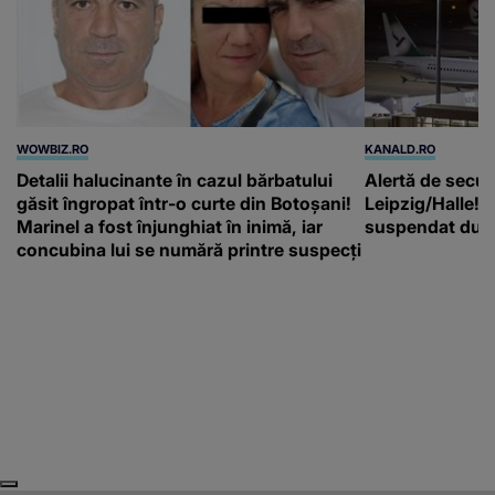
WOWBIZ.RO
KANALD.RO
Detalii halucinante în cazul bărbatului
Alertă de secur
găsit îngropat într-o curte din Botoșani!
Leipzig/Halle! T
Marinel a fost înjunghiat în inimă, iar
suspendat după
concubina lui se numără printre suspecți