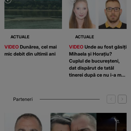
ACTUALE
ACTUALE
VIDEO
Dunărea, cel mai
VIDEO
Unde au fost găsiți
mic debit din ultimii ani
Mihaela și Horațiu?
Cuplul de bucureșteni,
dat dispărut de tatăl
tinerei după ce nu i-a mai
putut contacta de câteva
zile
Parteneri