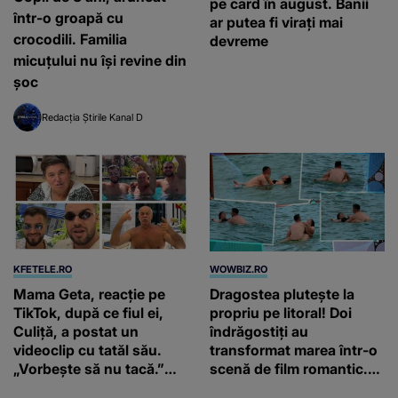
pe card în august. Banii
într-o groapă cu
ar putea fi virați mai
crocodili. Familia
devreme
micuțului nu își revine din
șoc
Redacția Știrile Kanal D
KFETELE.RO
WOWBIZ.RO
Mama Geta, reacție pe
Dragostea plutește la
TikTok, după ce fiul ei,
propriu pe litoral! Doi
Culiță, a postat un
îndrăgostiți au
videoclip cu tatăl său.
transformat marea într-o
„Vorbește să nu tacă.”
scenă de film romantic.
Artistul a reacționat și el:
Turiștii prezenți s-au uitat