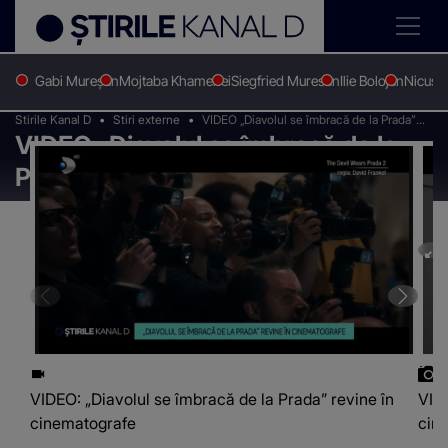
Gabi Mureșan
Mojtaba Khamenei
Siegfried Muresan
Ilie Bolojan
Nicușo
Stirile Kanal D
Stiri externe
VIDEO „Diavolul se îmbracă de la Prada”
VIDEO „Diavolul se îmbracă de la
revine în cinematografe
Prada” revine în cinematografe
VIDEO: „Diavolul se îmbracă de la Prada” revine în
VIDE
cinematografe
cin