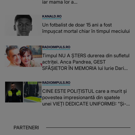
iar mama lor a…
KANALD.RO
Un fotbalist de doar 15 ani a fost
împușcat mortal chiar în timpul meciului
RADIOIMPULS.RO
Timpul NU A ȘTERS durerea din sufletul
actriței. Anca Pandrea, GEST
SFÂȘIETOR ÎN MEMORIA lui Iurie Darie:
"A fost copleșitor. Pe măsură ce trece
timpul parcă..."
RADIOIMPULS.RO
CINE ESTE POLIȚISTUL care a murit și
povestea impresionantă din spatele
unei VIEȚI DEDICATE UNIFORMEI: "Și-a
îndeplinit misiunile cu responsabilitate,
iar în relația cu colegii a fost un sprijin,
un sfătuitor și un..."
PARTENERI