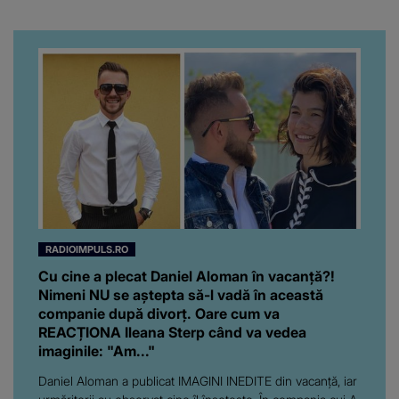
“Văd că nu te potoleşti.”
de două ori
RADIOIMPULS.RO
Cu cine a plecat Daniel Aloman în vacanță?!
Nimeni NU se aștepta să-l vadă în această
companie după divorț. Oare cum va
REACȚIONA Ileana Sterp când va vedea
imaginile: "Am..."
Daniel Aloman a publicat IMAGINI INEDITE din vacanță, iar