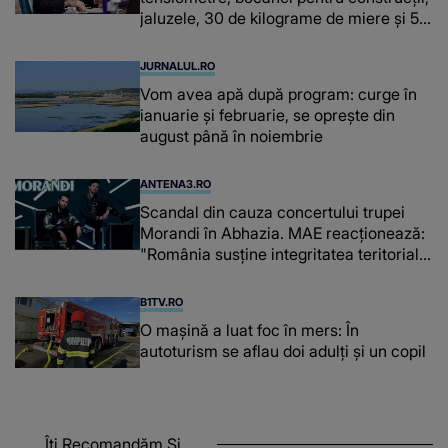
jaluzele, 30 de kilograme de miere și 50
de kilograme de cafea
JURNALUL.RO
Vom avea apă după program: curge în
ianuarie și februarie, se oprește din
august până în noiembrie
ANTENA3.RO
Scandal din cauza concertului trupei
Morandi în Abhazia. MAE reacționează:
"România susține integritatea teritorială
a Georgiei"
B1TV.RO
O maşină a luat foc în mers: În
autoturism se aflau doi adulți și un copil
Îți Recomandăm Și...