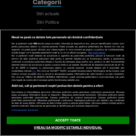
Categorii
Stiri actuale
Stiri Politice
Educatie
Nouă ne pasă ca datele tale personale să rămână confidențiale
Stiri externe
Noi și partenerii noștri
589
stocăm și/sau accesăm informații pe dispozitivul dvs., precum identificatorii cookie unici
Life
pentru prelucrarea datelor cu caracter personal. Puteți accepta sau gestiona preferințele dvs. făcând clic mai jos,
respectiv vă puteți opune utilizării unui interes legitim în orice moment pe pagina cu politica de confidențialitate.
Aceste alegeri vor fi raportate partenerilor noștri și nu vă vor afecta navigarea.
Mai multe detalii
Tech
Noi si partenerii nostri (retelele de socializare si agentiile de publicitate partenere, precum si furnizorii nostri de
servicii de date analitice) prelucram date pentru a permite website-ului sa functioneze, pentru a personaliza
continutul si anunturile publicitare afisate in functie de interesele si/sau profilul dvs., pentru a va oferi functionalitati
Stiri auto
aferente retelelor de socializare si pentru a analiza traficul pe website. Beneficiati de drepturile prevazute de art. 15-
22 din GDPR in legatura cu prelucrarea datelor cu caracter personal. Aceste drepturi pot fi exercitate prin
modalitatea indicata
aici
. Prin click pe “ACCEPT TOATE”, acceptati folosirea tuturor Tehnologiilor de tip Cookie, care
Stiri economice
implica inclusiv acceptul dvs. cu privire la stocarea/accesarea informatiilor de catre Vendor-ii cu care colaboram.
Prin click pe “VREAU SA MODIFIC SETARILE INDIVIDUAL” puteti schimba preferintele in mod individual, mai putin
cele legate de cookie strict necesare pentru functionarea website-ului.
Sport
Atât noi, cât și partenerii noștri prelucrăm datele pentru a oferi:
Contact
Dezvoltarea și îmbunătățirea serviciilor. Utilizarea profilurilor pentru selectarea conținutului personalizat. Stocarea
și/sau accesarea informațiilor de pe un dispozitiv. Măsurarea performanței reclamelor. Utilizarea profilurilor pentru
selectarea publicității personalizate. Crearea profilurilor de conținut personalizat. Crearea profilurilor pentru
publicitate personalizată. Măsurarea performanței conținutului. Înțelegerea publicului prin statistici sau combinații
de date din surse diferite. Utilizarea de date limitate pentru a selecta publicitatea. Utilizarea datelor limitate pentru a
Bd. Mărăști 65-67,
selecta conținutul. Date precise de geolocație și identificarea prin scanarea dispozitivului.
Listă parteneri (furnizori)
Romexpo Intrarea C,
ACCEPT TOATE
Pavilion T, sector 1
VREAU SA MODIFIC SETARILE INDIVIDUAL