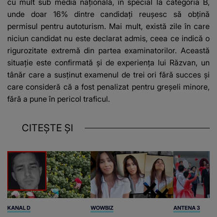
cu mult sub media națională, în special la categoria B,
unde doar 16% dintre candidați reușesc să obțină
permisul pentru autoturism. Mai mult, există zile în care
niciun candidat nu este declarat admis, ceea ce indică o
rigurozitate extremă din partea examinatorilor. Această
situație este confirmată și de experiența lui Răzvan, un
tânăr care a susținut examenul de trei ori fără succes și
care consideră că a fost penalizat pentru greșeli minore,
fără a pune în pericol traficul.
CITEȘTE ȘI
KANAL D
WOWBIZ
ANTENA 3