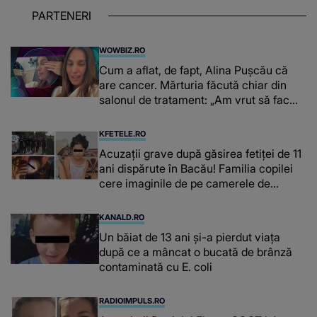
PARTENERI
WOWBIZ.RO
Cum a aflat, de fapt, Alina Pușcău că
are cancer. Mărturia făcută chiar din
salonul de tratament: „Am vrut să fac
niște genuflexiuni și a început să mă
înțepe sânul”
KFETELE.RO
Acuzații grave după găsirea fetiței de 11
ani dispărute în Bacău! Familia copilei
cere imaginile de pe camerele de
supraveghere: „Nu s-a mai dus sora
mea...”
KANALD.RO
Un băiat de 13 ani și-a pierdut viața
după ce a mâncat o bucată de brânză
contaminată cu E. coli
RADIOIMPULS.RO