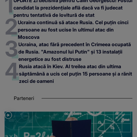
UPDATE Zi decisivă pentru Călin Georgescu! Fostul
candidat la prezidențiale află dacă va fi judecat
pentru tentativă de lovitură de stat
Ucraina continuă să atace Rusia. Cel puțin cinci
persoane au fost ucise în ultimul atac din
Moscova
Ucraina, atac fără precedent în Crimeea ocupată
de Rusia. "Amazonul lui Putin" și 13 instalații
energetice au fost distruse
Rusia atacă în Kiev. Al treilea atac din ultima
săptămână a ucis cel puțin 15 persoane și a rănit
zeci de oameni
Parteneri