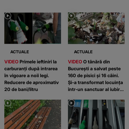
ACTUALE
ACTUALE
VIDEO
Primele ieftiniri la
VIDEO
O tânără din
carburanți după intrarea
București a salvat peste
în vigoare a noii legi.
160 de pisici și 16 câini.
Reducere de aproximativ
Și-a transformat locuința
20 de bani/litru
într-un sanctuar al iubirii
pentru animale