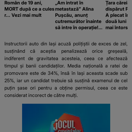
Român de 19 ani,
„Am intrat în
Țara căreia 
MORT după ce a cules
metastază” Alina
dispărut Pr
r... Vezi mai mult
Pușcău, anunț
A plecat în
cutremurător înainte
două luni și
să intre în operație!
mai întors
Vedeta a transmis un
mesaj emoționant
Instructorii auto din Iași acuză polițiștii de exces de zel,
fanilor
susținând că aceștia penalizează orice greșeală,
indiferent de gravitatea acesteia, ceea ce afectează
timpul și banii candidaților. Media națională a ratei de
promovare este de 34%, însă în Iași aceasta scade sub
25%, iar un candidat trebuie să susțină examenul de cel
puțin șase ori pentru a obține permisul, ceea ce este
considerat incorect de către mulți.