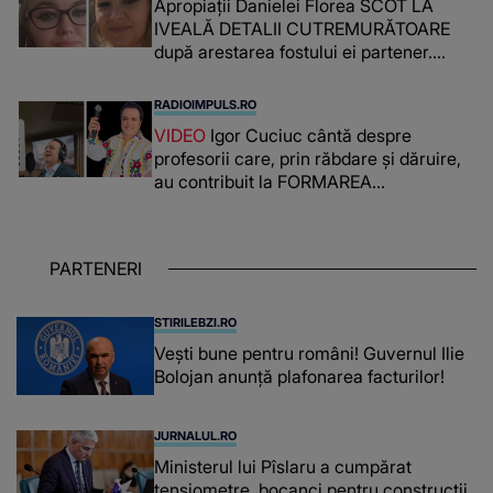
Apropiații Danielei Florea SCOT LA
IVEALĂ DETALII CUTREMURĂTOARE
după arestarea fostului ei partener.
PRIN CE A FOST NEVOITĂ să treacă
românca ucisă în Italia și ascunsă în
RADIOIMPULS.RO
lada unui pat: " Îmi pare rău că nu am
VIDEO
Igor Cuciuc cântă despre
reușit să fac mai mult pentru ea și..."
profesorii care, prin răbdare și dăruire,
au contribuit la FORMAREA
OAMENILOR DE ASTĂZI. Ce spune
despre dascălii care lasă amprente
puternice ÎN SUFLETELE ELEVILOR,
PARTENERI
chiar și după trecerea anilor: "De
fiecare dată când..."
STIRILEBZI.RO
Vești bune pentru români! Guvernul Ilie
Bolojan anunță plafonarea facturilor!
JURNALUL.RO
Ministerul lui Pîslaru a cumpărat
tensiometre, bocanci pentru construcții,