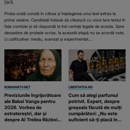
țară.
Proba orală constă în citirea și înțelegerea unui text extras la
prima vedere. Candidații trebuie să citească cu voce tare textul în
fața comisiei și să răspundă la trei cerințe legate de acesta. Spre
deosebire de probele scrise, la această etapă nu se acordă note,
ci calificative: mediu, avansat și experimentat....
ROMANIATV.NET
LIBERTATEA.RO
Previziunile îngrijorătoare
Cum să alegi parfumul
ale Babei Vanga pentru
potrivit. Expert, despre
2026. Vorbea de
greșeala făcută de mulți
extratereștri, dar și
cumpărători: „Nu este
despre Al Treilea Război
suficient să-ți placă în
Mondial. Cât de departe
primul minut”