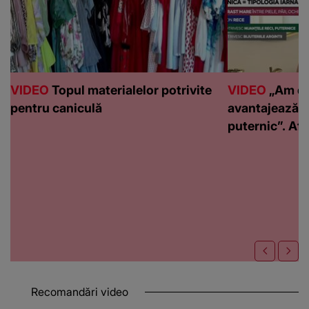
VIDEO
Topul materialelor potrivite
VIDEO
„Am de
pentru caniculă
avantajează c
puternic”. Află
Recomandări video