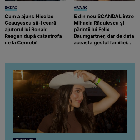
EVZ.RO
VIVA.RO
Cum a ajuns Nicolae
E din nou SCANDAL între
Ceaușescu să-i ceară
Mihaela Rădulescu și
ajutorul lui Ronald
părinții lui Felix
Reagan după catastrofa
Baumgartner, dar de data
de la Cernobîl
aceasta gestul familiei
regretatului ei iubit a
înfuriat-o pe vedeta
noastră! Fostei
prezentatoare nici că-i
vine să creadă că s-a
ajuns până aici, dar e
adevărat, au făcut-o și pe
asta! Și ce a ieșit la iveală
ar fi prea mult pentru
oricine: "Cu… mine, fata
româncă...”