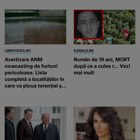
ar ajunge și AI-ul!
LIBERTATEA.RO
KANALD.RO
Avertizare ANM
Român de 19 ani, MORT
nowcasting de furtuni
după ce a cules r... Vezi
periculoase. Lista
mai mult
completă a localităților în
care va ploua torențial și
cu grindină