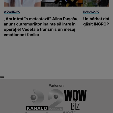
WOWBIZ.RO
KANALD.RO
„Am intrat în metastază” Alina Pușcău,
Un bărbat dat di
anunț cutremurător înainte să intre în
găsit ÎNGROPAT 
operație! Vedeta a transmis un mesaj
emoționant fanilor
Next
Previous
Parteneri: