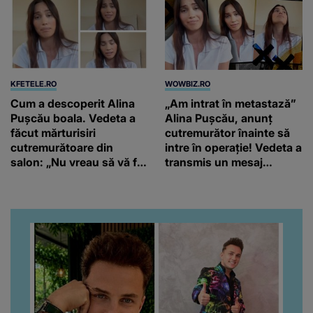
KFETELE.RO
WOWBIZ.RO
Cum a descoperit Alina
„Am intrat în metastază”
Pușcău boala. Vedeta a
Alina Pușcău, anunț
făcut mărturisiri
cutremurător înainte să
cutremurătoare din
intre în operație! Vedeta a
salon: „Nu vreau să vă fie
transmis un mesaj
milă de mine.”
emoționant fanilor