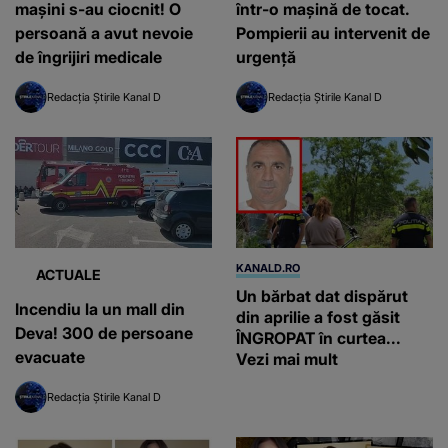
mașini s-au ciocnit! O
într-o mașină de tocat.
persoană a avut nevoie
Pompierii au intervenit de
de îngrijiri medicale
urgență
Redacția Știrile Kanal D
Redacția Știrile Kanal D
KANALD.RO
ACTUALE
Un bărbat dat dispărut
Incendiu la un mall din
din aprilie a fost găsit
Deva! 300 de persoane
ÎNGROPAT în curtea...
evacuate
Vezi mai mult
Redacția Știrile Kanal D