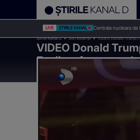
Centrala nucleara de
LIVE
ȘTIRILE KANAL D
Stirile Kanal D
Stiri externe
VIDEO Donald Trump, hui
VIDEO Donald Trump,
Fanii au fost nemulț
infernale