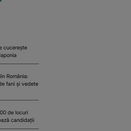
e cucerește
 Japonia
din România:
de fani și vedete
00 de locuri
jează candidații