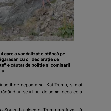
l care a vandalizat o stâncă pe
ăgărășan cu o "declaraţie de
e" e căutat de poliție și comisarii
iu
însoțit de nepoata sa, Kai Trump, și mai
s trăgând un scurt pui de somn, ceea ce a
nio Spurs. La plecare, Trump a refuzat să