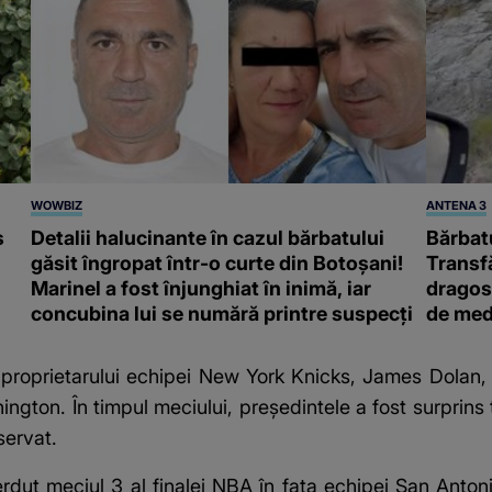
WOWBIZ
ANTENA 3
s
Detalii halucinante în cazul bărbatului
Bărbatu
găsit îngropat într-o curte din Botoșani!
Transf
Marinel a fost înjunghiat în inimă, iar
dragost
concubina lui se numără printre suspecți
de med
 proprietarului echipei New York Knicks, James Dolan, 
hington. În timpul meciului, președintele a fost surprin
servat.
erdut meciul 3 al finalei NBA în fața echipei San Anto