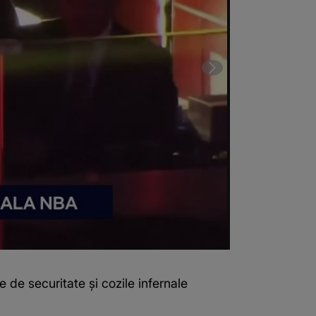
 de securitate și cozile infernale
Trump, huiduit
(Sursa foto: C