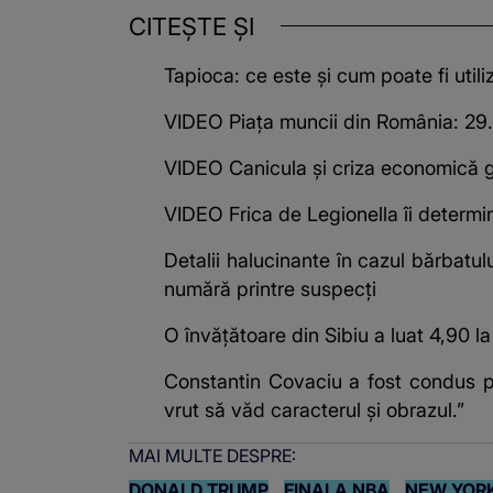
CITEȘTE ȘI
Tapioca: ce este și cum poate fi utili
VIDEO Piața muncii din România: 29.00
VIDEO Canicula și criza economică g
VIDEO Frica de Legionella îi determin
Detalii halucinante în cazul bărbatulu
numără printre suspecți
O învățătoare din Sibiu a luat 4,90 la
Constantin Covaciu a fost condus pe
vrut să văd caracterul și obrazul.”
MAI MULTE DESPRE:
DONALD TRUMP
FINALA NBA
NEW YOR