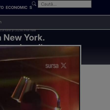
TO
ECONOMIC
SPORT
n
ritate și cozile infernale
a New York.
ate și cozile