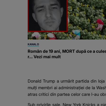
KANAL D
Român de 19 ani, MORT după ce a cule
r... Vezi mai mult
Donald Trump a urmărit partida din loja
mulți membri ai administrației de la Was
atras critici din partea celor care l-au ob
Sub privirile sale, New York Knicks a pi