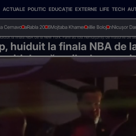
ACTUALE
POLITIC
EDUCAȚIE
EXTERNE
LIFE
TECH
AU
 la Cernavoda
Rabla 2026
Mojtaba Khamenei
Ilie Bolojan
Nicușor Da
duit la finala NBA de la New York. Fanii au fost nemulțumiți de măsurile de secu
 huiduit la finala NBA de l
umiți de măsurile de securit