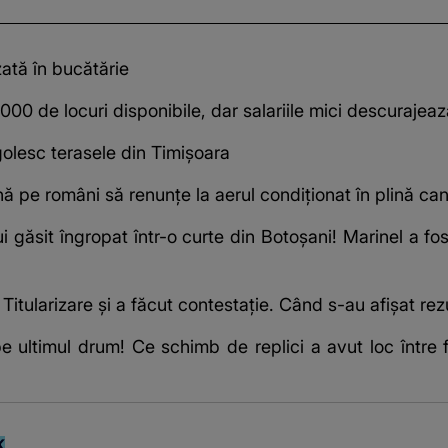
zată în bucătărie
0 de locuri disponibile, dar salariile mici descurajeaz
olesc terasele din Timișoara
ă pe români să renunțe la aerul condiționat în plină can
i găsit îngropat într-o curte din Botoșani! Marinel a fos
 Titularizare și a făcut contestație. Când s-au afișat rez
 ultimul drum! Ce schimb de replici a avut loc între 
K