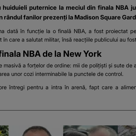
 huiduieli puternice la meciul din finala NBA j
în rândul fanilor prezenți la Madison Square Gar
ma dată în funcție la o finală NBA, a fost proiectat pe
în care a salutat militar, însă reacțiile publicului au fos
 finala NBA de la New York
masivă a forțelor de ordine: mii de polițiști și sute de 
rea unor cozi interminabile la punctele de control.
ore întregi pentru a intra în arenă, fapt care a alimen