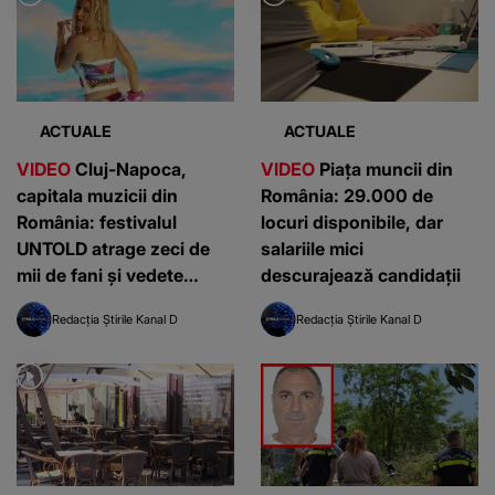
ACTUALE
ACTUALE
VIDEO
Cluj-Napoca,
VIDEO
Piața muncii din
capitala muzicii din
România: 29.000 de
România: festivalul
locuri disponibile, dar
UNTOLD atrage zeci de
salariile mici
mii de fani și vedete
descurajează candidații
internaționale
Redacția Știrile Kanal D
Redacția Știrile Kanal D