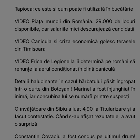
Tapioca: ce este și cum poate fi utilizată în bucătărie
VIDEO Piața muncii din România: 29.000 de locuri
disponibile, dar salariile mici descurajează candidații
VIDEO Canicula și criza economică golesc terasele
din Timișoara
VIDEO Frica de Legionella îi determină pe români să
renunțe la aerul condiționat în plină caniculă
Detalii halucinante în cazul bărbatului găsit îngropat
într-o curte din Botoșani! Marinel a fost înjunghiat în
inimă, iar concubina lui se numără printre suspecți
O învățătoare din Sibiu a luat 4,90 la Titularizare și a
făcut contestație. Când s-au afișat rezultatele, a avut
o surpriză
Constantin Covaciu a fost condus pe ultimul drum!