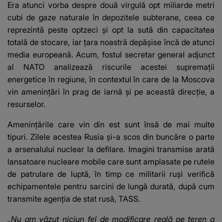
Era atunci vorba despre două virgulă opt miliarde metri
cubi de gaze naturale în depozitele subterane, ceea ce
reprezintă peste optzeci și opt la sută din capacitatea
totală de stocare, iar țara noastră depășise încă de atunci
media europeană. Acum, fostul secretar general adjunct
al NATO analizează riscurile acestei supremații
energetice în regiune, în contextul în care de la Moscova
vin amenințări în prag de iarnă și pe această direcție, a
resurselor.
Amenințările care vin din est sunt însă de mai multe
tipuri. Zilele acestea Rusia și-a scos din buncăre o parte
a arsenalului nuclear la defilare. Imagini transmise arată
lansatoare nucleare mobile care sunt amplasate pe rutele
de patrulare de luptă, în timp ce militarii ruși verifică
echipamentele pentru sarcini de lungă durată, după cum
transmite agenția de stat rusă, TASS.
„Nu am văzut niciun fel de modificare reală pe teren a