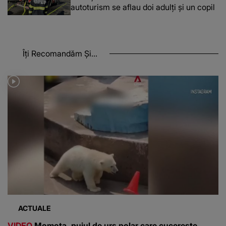
autoturism se aflau doi adulți și un copil
Îți Recomandăm Și...
ACTUALE
VIDEO
Momota, puiul de urs polar care cucerește