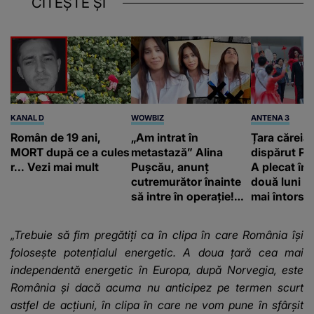
CITEȘTE ȘI
KANAL D
WOWBIZ
ANTENA 3
Român de 19 ani,
„Am intrat în
Țara căreia 
MORT după ce a cules
metastază” Alina
dispărut Pr
r... Vezi mai mult
Pușcău, anunț
A plecat în
cutremurător înainte
două luni și
să intre în operație!
mai întors
Vedeta a transmis un
mesaj emoționant
„Trebuie să fim pregătiți ca în clipa în care România își
fanilor
folosește potențialul energetic. A doua țară cea mai
independentă energetic în Europa, după Norvegia, este
România și dacă acuma nu anticipez pe termen scurt
astfel de acțiuni, în clipa în care ne vom pune în sfârșit