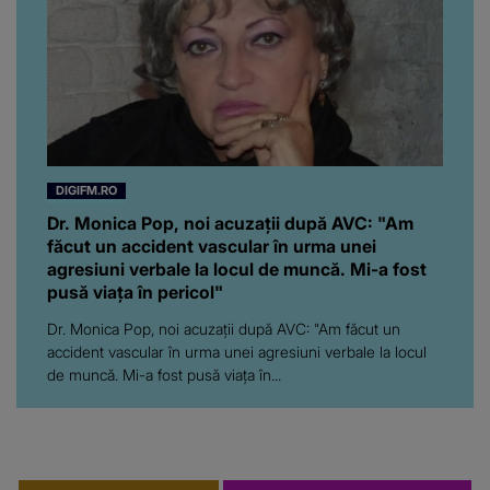
DIGIFM.RO
Dr. Monica Pop, noi acuzații după AVC: "Am
făcut un accident vascular în urma unei
agresiuni verbale la locul de muncă. Mi-a fost
pusă viața în pericol"
Dr. Monica Pop, noi acuzații după AVC: "Am făcut un
accident vascular în urma unei agresiuni verbale la locul
de muncă. Mi-a fost pusă viața în...