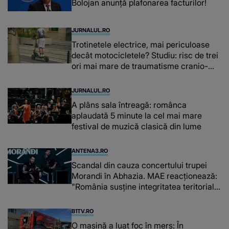
Bolojan anunță plafonarea facturilor!
JURNALUL.RO
Trotinetele electrice, mai periculoase
decât motocicletele? Studiu: risc de trei
ori mai mare de traumatisme cranio-
cerebrale
JURNALUL.RO
A plâns sala întreagă: românca
aplaudată 5 minute la cel mai mare
festival de muzică clasică din lume
ANTENA3.RO
Scandal din cauza concertului trupei
Morandi în Abhazia. MAE reacționează:
"România susține integritatea teritorială
a Georgiei"
B1TV.RO
O maşină a luat foc în mers: În