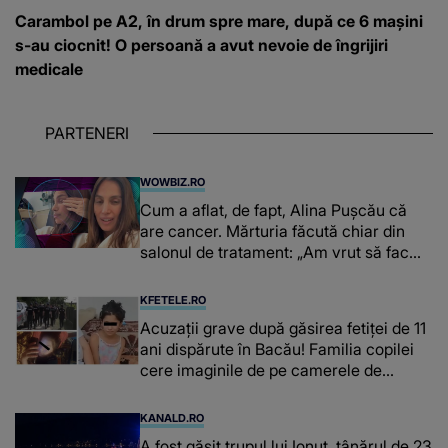
Carambol pe A2, în drum spre mare, după ce 6 mașini
s-au ciocnit! O persoană a avut nevoie de îngrijiri
medicale
PARTENERI
WOWBIZ.RO
Cum a aflat, de fapt, Alina Pușcău că
are cancer. Mărturia făcută chiar din
salonul de tratament: „Am vrut să fac
niște genuflexiuni și a început să mă
înțepe sânul”
KFETELE.RO
Acuzații grave după găsirea fetiței de 11
ani dispărute în Bacău! Familia copilei
cere imaginile de pe camerele de
supraveghere: „Nu s-a mai dus sora
mea...”
KANALD.RO
A fost găsit trupul lui Ionuț, tânărul de 23