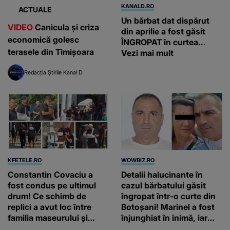
KANALD.RO
ACTUALE
Un bărbat dat dispărut
VIDEO
Canicula și criza
din aprilie a fost găsit
economică golesc
ÎNGROPAT în curtea...
terasele din Timișoara
Vezi mai mult
Redacția Știrile Kanal D
KFETELE.RO
WOWBIZ.RO
Constantin Covaciu a
Detalii halucinante în
fost condus pe ultimul
cazul bărbatului găsit
drum! Ce schimb de
îngropat într-o curte din
replici a avut loc între
Botoșani! Marinel a fost
familia maseurului și
înjunghiat în inimă, iar
clubul Dinamo: “Am vrut
concubina lui se numără