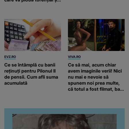
cu grindină
EVZ.RO
VIVA.RO
Ce se întâmplă cu banii
Ce să mai, acum chiar
reținuți pentru Pilonul II
avem imaginile verii! Nici
de pensii. Cum afli suma
nu mai e nevoie să
acumulată
spunem noi prea multe,
că totul a fost filmat, ba
chiar artistul și-a întrebat
iubita dacă e adevărat! Și
da, frumoasa iubită a lui
Florin Ristei e...