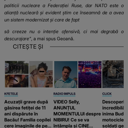
politicii nucleare a Federației Ruse, dar NATO este o
alianță nucleară și evident știm ce înseamnă de a avea
un sistem modernizat și care de fapt
să creeze nu o intenție ofensivă, ci mai degrabă o
descurajare”
, a mai spus Geoană.
CITEȘTE ȘI
KFETELE
RADIO IMPULS
CLICK
Acuzații grave după
VIDEO Selly,
Descoperir
găsirea fetiței de 11
ANUNȚUL
incredibilă 
ani dispărute în
MOMENTULUI despre
inima Budap
Bacău! Familia copilei
NIBIRU! Ce se va
motocicletă
cere imaginile de pe
întâmpla și CINE
soldați ger