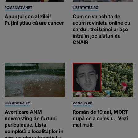
ROMANIATV.NET
LIBERTATEA.RO
Anunţul şoc al zilei!
Cum se va achita de
Puţini ştiau că are cancer
acum rovinieta online cu
cardul: trei bănci uriașe
intră în joc alături de
CNAIR
LIBERTATEA.RO
KANALD.RO
Avertizare ANM
Român de 19 ani, MORT
nowcasting de furtuni
după ce a cules r... Vezi
periculoase. Lista
mai mult
completă a localităților în
care va ploua torențial și