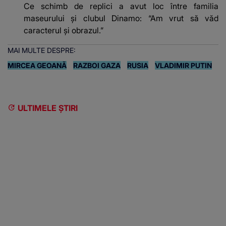
Ce schimb de replici a avut loc între familia
maseurului și clubul Dinamo: “Am vrut să văd
caracterul și obrazul.”
MAI MULTE DESPRE:
MIRCEA GEOANĂ
RAZBOI GAZA
RUSIA
VLADIMIR PUTIN
ULTIMELE ȘTIRI