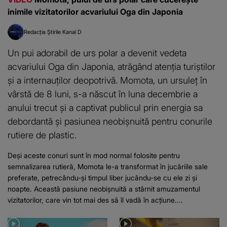
inimile vizitatorilor acvariului Oga din Japonia
Redacția Știrile Kanal D
Un pui adorabil de urs polar a devenit vedeta
acvariului Oga din Japonia, atrăgând atenția turiștilor
și a internauților deopotrivă. Momota, un ursuleț în
vârstă de 8 luni, s-a născut în luna decembrie a
anului trecut și a captivat publicul prin energia sa
debordantă și pasiunea neobișnuită pentru conurile
rutiere de plastic.
Deși aceste conuri sunt în mod normal folosite pentru
semnalizarea rutieră, Momota le-a transformat în jucăriile sale
preferate, petrecându-și timpul liber jucându-se cu ele zi și
noapte. Această pasiune neobișnuită a stârnit amuzamentul
vizitatorilor, care vin tot mai des să îl vadă în acțiune....