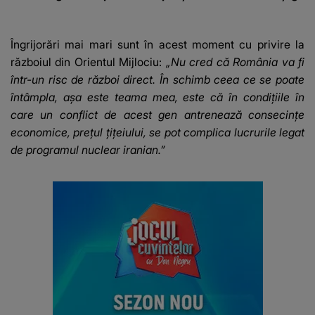
camerele de
SUNT CEI VIZAȚI de
fost găsiți 
supraveghere: „Nu s-
această situație: "Îmi
a mai dus sora mea...”
e ciudă că..."
Îngrijorări mai mari sunt în acest moment cu privire la
războiul din Orientul Mijlociu:
„Nu cred că România va fi
într-un risc de război direct. În schimb ceea ce se poate
întâmpla, așa este teama mea, este că în condițiile în
care un conflict de acest gen antrenează consecințe
economice, prețul țițeiului, se pot complica lucrurile legat
de programul nuclear iranian.”