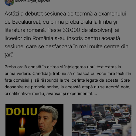
Teodora Argint
reporter
Astăzi a debutat sesiunea de toamnă a examenului
de Bacalaureat, cu prima probă orală la limba și
literatura română. Peste 33.000 de absolvenți ai
liceelor din România s-au înscris pentru această
sesiune, care se desfășoară în mai multe centre din
țară.
Proba orală constă în citirea și înțelegerea unui text extras la
prima vedere. Candidații trebuie să citească cu voce tare textul în
fața comisiei și să răspundă la trei cerințe legate de acesta. Spre
deosebire de probele scrise, la această etapă nu se acordă note,
ci calificative: mediu, avansat și experimentat....