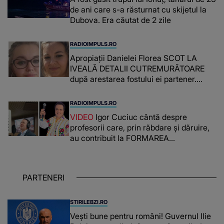
de ani care s-a răsturnat cu skijetul la
Dubova. Era căutat de 2 zile
RADIOIMPULS.RO
Apropiații Danielei Florea SCOT LA
IVEALĂ DETALII CUTREMURĂTOARE
după arestarea fostului ei partener.
PRIN CE A FOST NEVOITĂ să treacă
românca ucisă în Italia și ascunsă în
RADIOIMPULS.RO
lada unui pat: " Îmi pare rău că nu am
VIDEO
Igor Cuciuc cântă despre
reușit să fac mai mult pentru ea și..."
profesorii care, prin răbdare și dăruire,
au contribuit la FORMAREA
OAMENILOR DE ASTĂZI. Ce spune
despre dascălii care lasă amprente
puternice ÎN SUFLETELE ELEVILOR,
PARTENERI
chiar și după trecerea anilor: "De
fiecare dată când..."
STIRILEBZI.RO
Vești bune pentru români! Guvernul Ilie