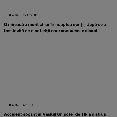
8 AUG
EXTERNE
O mireasă a murit chiar în noaptea nunții, după ce a
fost lovită de o șoferiță care consumase alcool
8 AUG
ACTUALE
Accident șocant în Vaslui! Un șofer de TIR a distrus