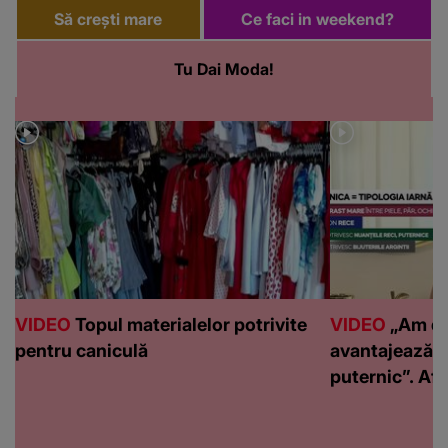
Să crești mare
Ce faci in weekend?
Tu Dai Moda!
VIDEO
Topul materialelor potrivite
VIDEO
„Am de
pentru caniculă
avantajează c
puternic”. Află