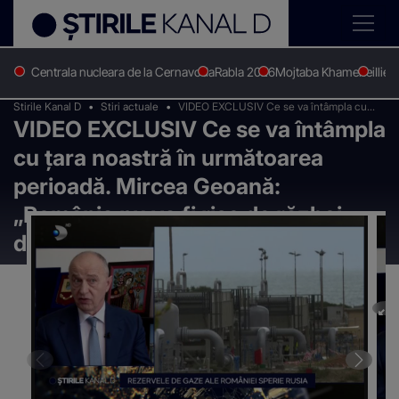
Centrala nucleara de la Cernavoda
Rabla 2026
Mojtaba Khamenei
Ilie 
Stirile Kanal D
Stiri actuale
VIDEO EXCLUSIV Ce se va întâmpla cu
VIDEO EXCLUSIV Ce se va întâmpla
țara noastră în următoarea perioadă.
Mircea Geoană: „România nu va fi risc de
cu țara noastră în următoarea
război direct”
perioadă. Mircea Geoană:
„România nu va fi risc de război
direct”