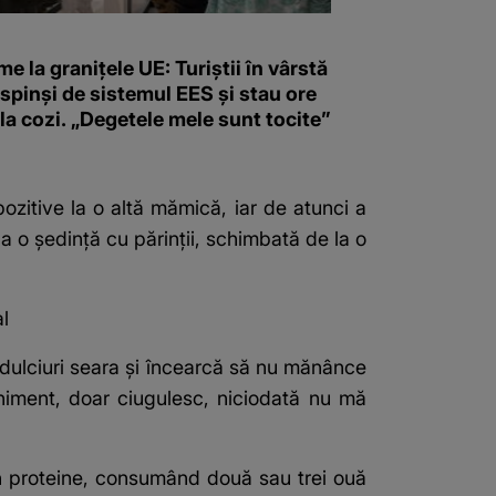
e la granițele UE: Turiștii în vârstă
spinși de sistemul EES și stau ore
 la cozi. „Degetele mele sunt tocite”
ozitive la o altă mămică, iar de atunci a
 o ședință cu părinții, schimbată de la o
l
 dulciuri seara și încearcă să nu mănânce
niment, doar ciugulesc, niciodată nu mă
în proteine, consumând două sau trei ouă