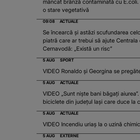
mâncat brânză contaminată cu E.coli. A 
o stare vegetativă
09:08
ACTUALE
Se încearcă și astăzi scufundarea celo
piatră care ar trebui să ajute Centrala 
Cernavodă: „Există un risc”
5 AUG
SPORT
VIDEO Ronaldo și Georgina se pregăt
5 AUG
ACTUALE
VIDEO „Sunt niște bani băgați aiurea”.
biciclete din județul Iași care duce la c
5 AUG
ACTUALE
VIDEO Incendiu uriaș la o uzină chimic
5 AUG
EXTERNE