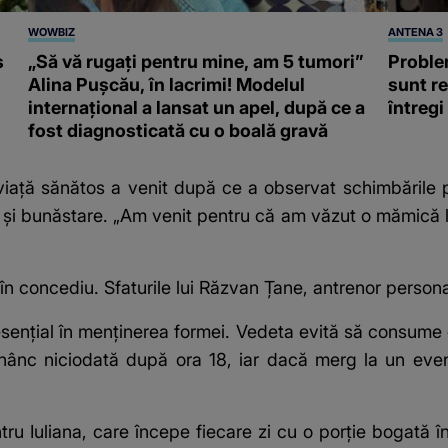
WOWBIZ
ANTENA 3
s
„Să vă rugați pentru mine, am 5 tumori”
Problem
Alina Pușcău, în lacrimi! Modelul
sunt re
internațional a lansat un apel, după ce a
întregi
fost diagnosticată cu o boală gravă
viață sănătos a venit după ce a observat schimbările p
 și bunăstare. „Am venit pentru că am văzut o mămică la
în concediu. Sfaturile lui Răzvan Țane, antrenor persona
 esențial în menținerea formei. Vedeta evită să consume
nânc niciodată după ora 18, iar dacă merg la un eve
ru Iuliana, care începe fiecare zi cu o porție bogată 