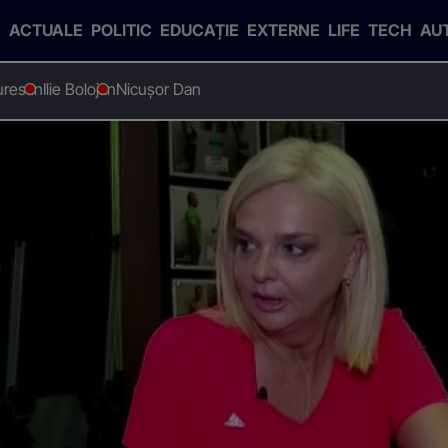
ACTUALE
POLITIC
EDUCAȚIE
EXTERNE
LIFE
TECH
AU
uresan
Ilie Bolojan
Nicușor Dan
Marciuc, în formă de zile mari
. Iuliana Marciuc, în formă 