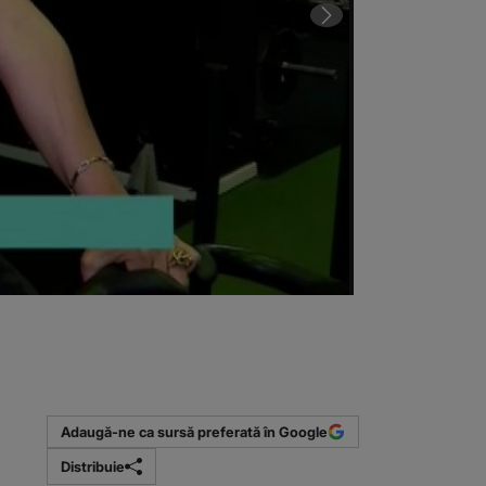
Iuliana Marciu
(Sursa foto: F
Adaugă-ne ca sursă preferată în Google
Distribuie