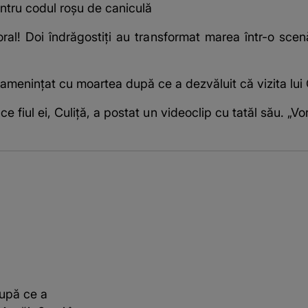
tru codul roșu de caniculă
oral! Doi îndrăgostiți au transformat marea într-o scenă
 amenințat cu moartea după ce a dezvăluit că vizita lui
fiul ei, Culiță, a postat un videoclip cu tatăl său. „Vor
după ce a