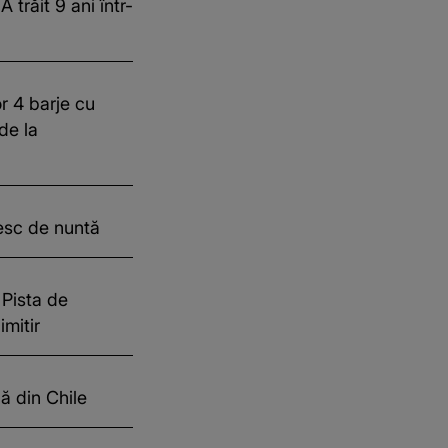
trăit 9 ani într-
r 4 barje cu
de la
esc de nuntă
 Pista de
imitir
ă din Chile