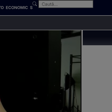
TO
ECONOMIC
SPORT
de zile mari