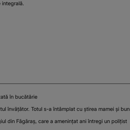
 integrală.
zată în bucătărie
ul învățător. Totul s-a întâmplat cu știrea mamei și buni
l din Făgăraș, care a amenințat ani întregi un polițist