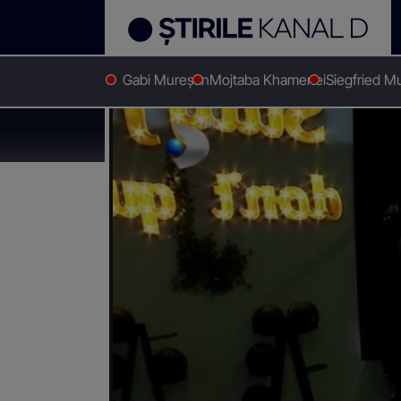
Gabi Mureșan
Mojtaba Khamenei
Siegfried M
Stirile Kanal D
WOW
VIDEO „Fac eforturi”. Iuliana 
VIDEO „Fac eforturi”