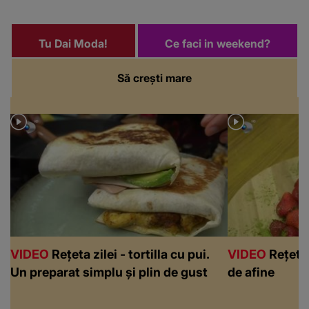
Tu Dai Moda!
Ce faci in weekend?
Să crești mare
VIDEO
Rețeta zilei - tortilla cu pui.
VIDEO
Rețeta 
Un preparat simplu și plin de gust
de afine