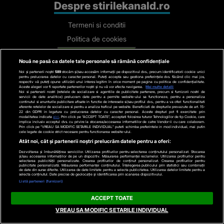
Despre stirilekanald.ro
Termeni si conditii
Politica de cookies
Gestionați preferințele
Nouă ne pasă ca datele tale personale să rămână confidențiale
Cod deontologic
Noi și partenerii noștri
589
stocăm și/sau accesăm informații pe dispozitivul dvs., precum identificatorii cookie unici
pentru prelucrarea datelor cu caracter personal. Puteți accepta sau gestiona preferințele dvs. făcând clic mai jos,
Avertisment
respectiv vă puteți opune utilizării unui interes legitim în orice moment pe pagina cu politica de confidențialitate.
Aceste alegeri vor fi raportate partenerilor noștri și nu vă vor afecta navigarea.
Mai multe detalii
Noi si partenerii nostri (retelele de socializare si agentiile de publicitate partenere, precum si furnizorii nostri de
Contact
servicii de date analitice) prelucram date pentru a permite website-ului sa functioneze, pentru a personaliza
continutul si anunturile publicitare afisate in functie de interesele si/sau profilul dvs., pentru a va oferi functionalitati
aferente retelelor de socializare si pentru a analiza traficul pe website. Beneficiati de drepturile prevazute de art. 15-
Politica de confidentialitate
22 din GDPR in legatura cu prelucrarea datelor cu caracter personal. Aceste drepturi pot fi exercitate prin
modalitatea indicata
aici
. Prin click pe “ACCEPT TOATE”, acceptati folosirea tuturor Tehnologiilor de tip Cookie, care
implica inclusiv acceptul dvs. cu privire la stocarea/accesarea informatiilor de catre Vendor-ii cu care colaboram.
Categorii
Prin click pe “VREAU SA MODIFIC SETARILE INDIVIDUAL” puteti schimba preferintele in mod individual, mai putin
cele legate de cookie strict necesare pentru functionarea website-ului.
Atât noi, cât și partenerii noștri prelucrăm datele pentru a oferi:
Stiri actuale
Dezvoltarea și îmbunătățirea serviciilor. Utilizarea profilurilor pentru selectarea conținutului personalizat. Stocarea
și/sau accesarea informațiilor de pe un dispozitiv. Măsurarea performanței reclamelor. Utilizarea profilurilor pentru
selectarea publicității personalizate. Crearea profilurilor de conținut personalizat. Crearea profilurilor pentru
Stiri Politice
publicitate personalizată. Măsurarea performanței conținutului. Înțelegerea publicului prin statistici sau combinații
de date din surse diferite. Utilizarea de date limitate pentru a selecta publicitatea. Utilizarea datelor limitate pentru a
selecta conținutul. Date precise de geolocație și identificarea prin scanarea dispozitivului.
Educatie
Listă parteneri (furnizori)
Stiri externe
ACCEPT TOATE
Life
VREAU SA MODIFIC SETARILE INDIVIDUAL
Tech