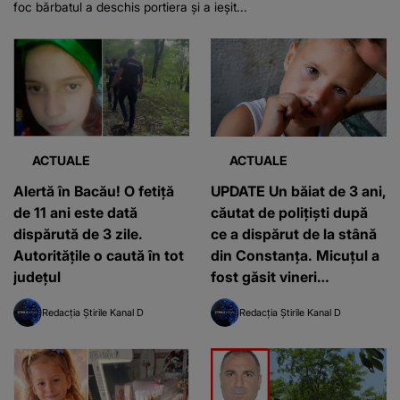
foc bărbatul a deschis portiera și a ieșit...
ACTUALE
ACTUALE
Alertă în Bacău! O fetiță
UPDATE Un băiat de 3 ani,
de 11 ani este dată
căutat de polițiști după
dispărută de 3 zile.
ce a dispărut de la stână
Autoritățile o caută în tot
din Constanța. Micuțul a
județul
fost găsit vineri
dimineața
Redacția Știrile Kanal D
Redacția Știrile Kanal D