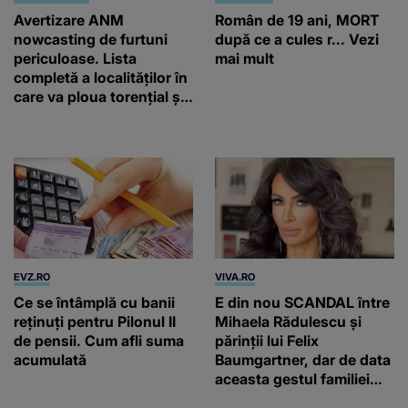
Avertizare ANM
Român de 19 ani, MORT
nowcasting de furtuni
după ce a cules r... Vezi
periculoase. Lista
mai mult
completă a localităților în
care va ploua torențial și
cu grindină
EVZ.RO
VIVA.RO
Ce se întâmplă cu banii
E din nou SCANDAL între
reținuți pentru Pilonul II
Mihaela Rădulescu și
de pensii. Cum afli suma
părinții lui Felix
acumulată
Baumgartner, dar de data
aceasta gestul familiei
regretatului ei iubit a