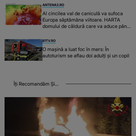
ANTENA3.RO
Al cincilea val de caniculă va sufoca
Europa săptămâna viitoare. HARTA
domului de căldură care va aduce până
la 42 de grade Celsius
B1TV.RO
O maşină a luat foc în mers: În
autoturism se aflau doi adulți și un copil
Îți Recomandăm Și...