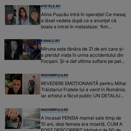
KFETELE.RO
Alina Pușcău intră în operație! Ce mesaj
a lăsat vedeta după ce a anunțat că
boala a intrat în metastaze: “Am
cancer!”
KANALD.RO
Miruna este tânăra de 21 de ani care și-
a pierdut viața în urma accidentului din
Focșani. Și-a dat ultima suflare pe patul
de spital
RADIOIMPULS.RO
REVEDERE EMOȚIONANTĂ pentru Mihai
Trăistariu! Fratele lui a venit în România,
iar artistul a făcut public UN DETALIU
NEAȘTEPTAT: "Nu știu ce să-i zic. Voi
ce spuneți ? Să se..."
RADIOIMPULS.RO
A încasat PENSIA mamei sale timp de
10 ani, deși femeia era moartă. CUM A
FOST DESCOPERIT bărbatul de 50 de