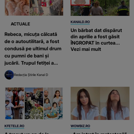
KANALD.RO
ACTUALE
Un bărbat dat dispărut
Rebeca, micuța călcată
din aprilie a fost găsit
de o autoutilitară, a fost
ÎNGROPAT în curtea...
condusă pe ultimul drum
Vezi mai mult
cu pumni de bani și
jucării. Trupul fetiței a
fost pus într-un sicriu
Redacția Știrile Kanal D
alb: „Iubirea noastră, de
ce ne-ai lăsat singuri?”
KFETELE.RO
WOWBIZ.RO