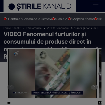
Centrala nucleara de la Cernavoda
Rabla 2026
Mojtaba Khamenei
Ilie 
Stirile Kanal D
Stiri actuale
VIDEO Fenomenul furturilor și consumului
VIDEO Fenomenul furturilor și
de produse direct în magazine, o problemă
în creștere în România
consumului de produse direct în
magazine, o problemă în creștere în
România