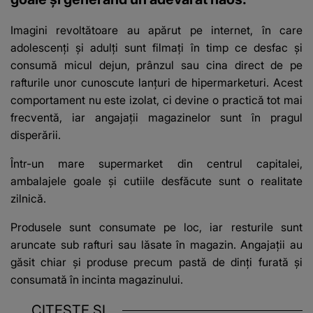
Imagini revoltătoare au apărut pe internet, în care
adolescenți și adulți sunt filmați în timp ce desfac și
consumă micul dejun, prânzul sau cina direct de pe
rafturile unor cunoscute lanțuri de hipermarketuri. Acest
comportament nu este izolat, ci devine o practică tot mai
frecventă, iar angajații magazinelor sunt în pragul
disperării.
Într-un mare supermarket din centrul capitalei,
ambalajele goale și cutiile desfăcute sunt o realitate
zilnică.
Produsele sunt consumate pe loc, iar resturile sunt
aruncate sub rafturi sau lăsate în magazin. Angajații au
găsit chiar și produse precum pastă de dinți furată și
consumată în incinta magazinului.
CITEȘTE ȘI