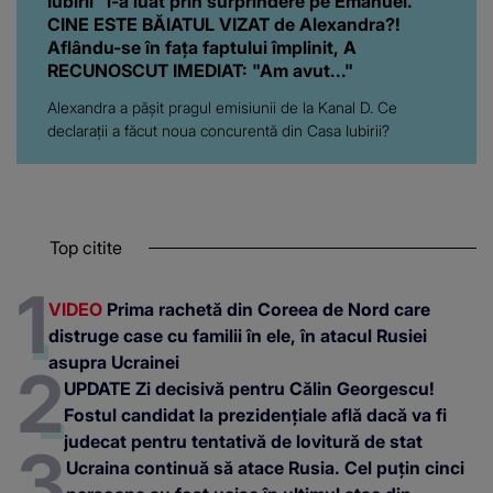
Iubirii" l-a luat prin surprindere pe Emanuel.
CINE ESTE BĂIATUL VIZAT de Alexandra?!
Aflându-se în fața faptului împlinit, A
RECUNOSCUT IMEDIAT: "Am avut..."
Alexandra a pășit pragul emisiunii de la Kanal D. Ce
declarații a făcut noua concurentă din Casa Iubirii?
Top citite
VIDEO
Prima rachetă din Coreea de Nord care
distruge case cu familii în ele, în atacul Rusiei
asupra Ucrainei
UPDATE Zi decisivă pentru Călin Georgescu!
Fostul candidat la prezidențiale află dacă va fi
judecat pentru tentativă de lovitură de stat
Ucraina continuă să atace Rusia. Cel puțin cinci