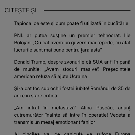
CITEȘTE ȘI
Tapioca: ce este și cum poate fi utilizată în bucătărie
PNL ar putea susține un premier tehnocrat. Ilie
Bolojan: „Cu cât avem un guvern mai repede, cu atât
lucrurile sunt mai bune pentru țara asta”
Donald Trump, despre zvonurile că SUA ar fi în pană
de muniție: „Avem stocuri masive”. Președintele
american refuză să ajute Ucraina
Și-a dat foc sub ochii fostei iubite! Românul de 35 de
ani e în stare critică
„Am intrat în metastază” Alina Pușcău, anunț
cutremurător înainte să intre în operație! Vedeta a
transmis un mesaj emoționant fanilor
Al cincilea val de caniculă va sufoca Europa