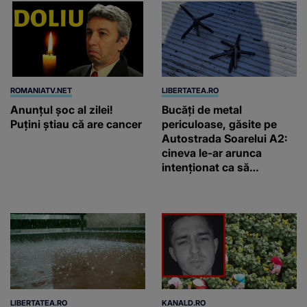
ROMANIATV.NET
LIBERTATEA.RO
Anunţul şoc al zilei!
Bucăți de metal
Puţini ştiau că are cancer
periculoase, găsite pe
Autostrada Soarelui A2:
cineva le-ar arunca
intenționat ca să
provoace accidente
LIBERTATEA.RO
KANALD.RO