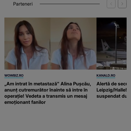
Parteneri
WOWBIZ.RO
KANALD.RO
„Am intrat în metastază” Alina Pușcău,
Alertă de secur
anunț cutremurător înainte să intre în
Leipzig/Halle! T
operație! Vedeta a transmis un mesaj
suspendat după
emoționant fanilor