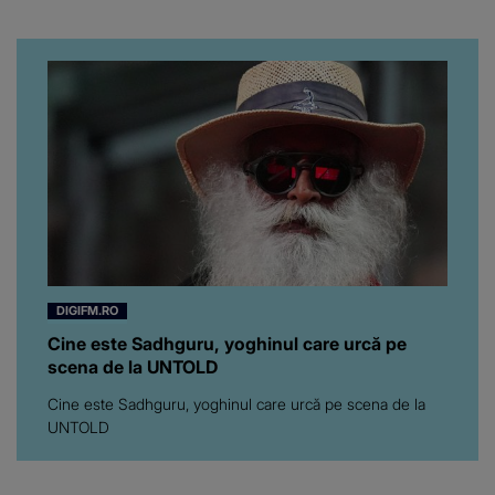
înfuriat-o pe vedeta
noastră! Fostei
prezentatoare nici că-i
vine să creadă că s-a
ajuns până aici, dar e
adevărat, au făcut-o și pe
asta! Și ce a ieșit la iveală
ar fi prea mult pentru
oricine: "Cu… mine, fata
româncă...”
DIGIFM.RO
Cine este Sadhguru, yoghinul care urcă pe
scena de la UNTOLD
Cine este Sadhguru, yoghinul care urcă pe scena de la
UNTOLD