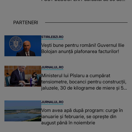
ani și ce afacere a deschis cu banii
obținuți? SUMA E COLOSALĂ
PARTENERI
STIRILEBZI.RO
Vești bune pentru români! Guvernul Ilie
Bolojan anunță plafonarea facturilor!
JURNALUL.RO
Ministerul lui Pîslaru a cumpărat
tensiometre, bocanci pentru construcții,
jaluzele, 30 de kilograme de miere și 50
de kilograme de cafea
JURNALUL.RO
Vom avea apă după program: curge în
ianuarie și februarie, se oprește din
august până în noiembrie