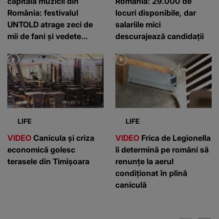
capitala muzicii din
România: 29.000 de
România: festivalul
locuri disponibile, dar
UNTOLD atrage zeci de
salariile mici
mii de fani și vedete
descurajează candidații
internaționale
LIFE
LIFE
VIDEO
Canicula și criza
VIDEO
Frica de Legionella
economică golesc
îi determină pe români să
terasele din Timișoara
renunțe la aerul
condiționat în plină
caniculă