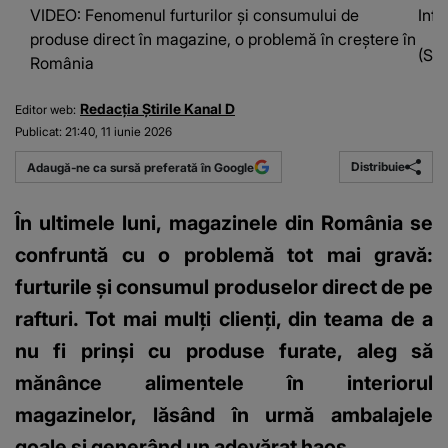
VIDEO: Fenomenul furturilor și consumului de
Infr
produse direct în magazine, o problemă în creștere în
(Sur
România
Redacția Știrile Kanal D
Editor web:
Publicat:
21:40, 11 iunie 2026
Distribuie
Adaugă-ne ca sursă preferată în Google
În ultimele luni, magazinele din România se
confruntă cu o problemă tot mai gravă:
furturile și consumul produselor direct de pe
rafturi. Tot mai mulți clienți, din teama de a
nu fi prinși cu produse furate, aleg să
mănânce alimentele în interiorul
magazinelor, lăsând în urmă ambalajele
goale și generând un adevărat haos.