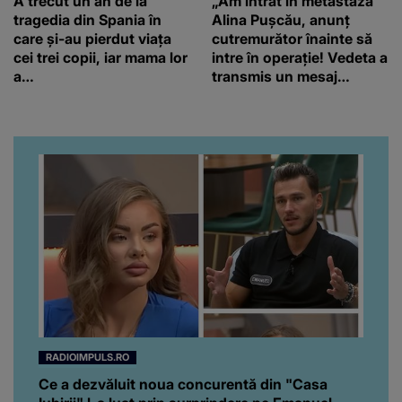
A trecut un an de la
„Am intrat în metastază”
tragedia din Spania în
Alina Pușcău, anunț
care și-au pierdut viața
cutremurător înainte să
cei trei copii, iar mama lor
intre în operație! Vedeta a
a…
transmis un mesaj
emoționant fanilor
RADIOIMPULS.RO
Ce a dezvăluit noua concurentă din "Casa