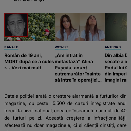
KANAL D
WOWBIZ
ANTENA 3
Român de 19 ani,
„Am intrat în
Din albia Du
MORT după ce a cules
metastază” Alina
secate a ieși
r... Vezi mai mult
Pușcău, anunț
Podul lui C
cutremurător înainte
din Imperiu
să intre în operație!
Imagini rare
Vedeta a transmis un
impresiona
mesaj emoționant
construcție
Datele poliției arată o creștere alarmantă a furturilor din
fanilor
magazine, cu peste 15.500 de cazuri înregistrate anul
trecut la nivel național, ceea ce înseamnă mai mult de 40
de furturi pe zi. Această creștere a infracționalității
afectează nu doar magazinele, ci și clienții cinstiți, care