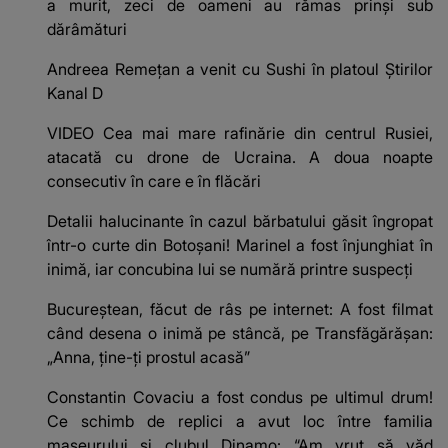
a murit, zeci de oameni au rămas prinși sub
dărâmături
Andreea Remețan a venit cu Sushi în platoul Știrilor
Kanal D
VIDEO Cea mai mare rafinărie din centrul Rusiei,
atacată cu drone de Ucraina. A doua noapte
consecutiv în care e în flăcări
Detalii halucinante în cazul bărbatului găsit îngropat
într-o curte din Botoșani! Marinel a fost înjunghiat în
inimă, iar concubina lui se numără printre suspecți
Bucureștean, făcut de râs pe internet: A fost filmat
când desena o inimă pe stâncă, pe Transfăgărășan:
„Anna, ține-ți prostul acasă”
Constantin Covaciu a fost condus pe ultimul drum!
Ce schimb de replici a avut loc între familia
maseurului și clubul Dinamo: “Am vrut să văd