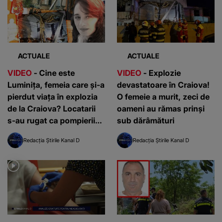
ACTUALE
ACTUALE
VIDEO
- Cine este
VIDEO
- Explozie
Luminița, femeia care și-a
devastatoare în Craiova!
pierdut viața în explozia
O femeie a murit, zeci de
de la Craiova? Locatarii
oameni au rămas prinși
s-au rugat ca pompierii
sub dărâmături
să-i salveze de sub ruine
Redacția Știrile Kanal D
Redacția Știrile Kanal D