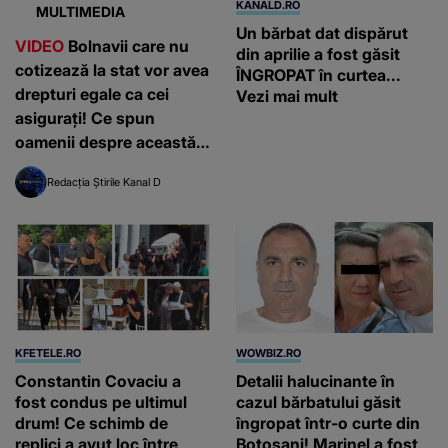
KANALD.RO
MULTIMEDIA
Un bărbat dat dispărut
VIDEO
Bolnavii care nu
din aprilie a fost găsit
cotizează la stat vor avea
ÎNGROPAT în curtea...
drepturi egale ca cei
Vezi mai mult
asigurați! Ce spun
oamenii despre această
decizie?
Redacția Știrile Kanal D
KFETELE.RO
WOWBIZ.RO
Constantin Covaciu a
Detalii halucinante în
fost condus pe ultimul
cazul bărbatului găsit
drum! Ce schimb de
îngropat într-o curte din
replici a avut loc între
Botoșani! Marinel a fost