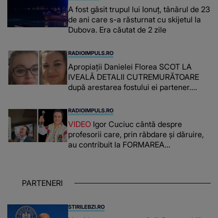
A fost găsit trupul lui Ionuț, tânărul de 23
de ani care s-a răsturnat cu skijetul la
Dubova. Era căutat de 2 zile
RADIOIMPULS.RO
Apropiații Danielei Florea SCOT LA
IVEALĂ DETALII CUTREMURĂTOARE
după arestarea fostului ei partener.
PRIN CE A FOST NEVOITĂ să treacă
românca ucisă în Italia și ascunsă în
RADIOIMPULS.RO
lada unui pat: " Îmi pare rău că nu am
VIDEO
Igor Cuciuc cântă despre
reușit să fac mai mult pentru ea și..."
profesorii care, prin răbdare și dăruire,
au contribuit la FORMAREA
OAMENILOR DE ASTĂZI. Ce spune
despre dascălii care lasă amprente
puternice ÎN SUFLETELE ELEVILOR,
PARTENERI
chiar și după trecerea anilor: "De
fiecare dată când..."
STIRILEBZI.RO