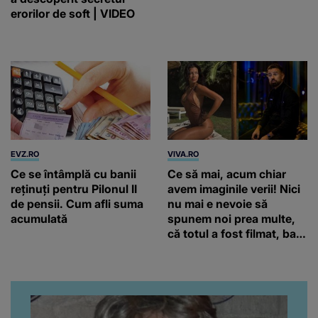
erorilor de soft | VIDEO
EVZ.RO
VIVA.RO
Ce se întâmplă cu banii
Ce să mai, acum chiar
reținuți pentru Pilonul II
avem imaginile verii! Nici
de pensii. Cum afli suma
nu mai e nevoie să
acumulată
spunem noi prea multe,
că totul a fost filmat, ba
chiar artistul și-a întrebat
iubita dacă e adevărat! Și
da, frumoasa iubită a lui
Florin Ristei e...