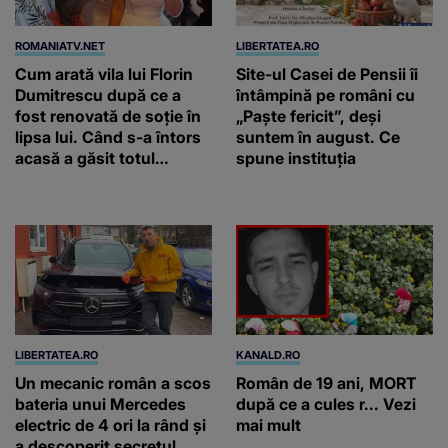
ROMANIATV.NET
LIBERTATEA.RO
Cum arată vila lui Florin
Site-ul Casei de Pensii îi
Dumitrescu după ce a
întâmpină pe români cu
fost renovată de soție în
„Paște fericit”, deși
lipsa lui. Când s-a întors
suntem în august. Ce
acasă a găsit totul
spune instituția
schimbat. A schimbat
casa din temelii / VIDEO
LIBERTATEA.RO
KANALD.RO
Un mecanic român a scos
Român de 19 ani, MORT
bateria unui Mercedes
după ce a cules r... Vezi
electric de 4 ori la rând și
mai mult
a descoperit secretul