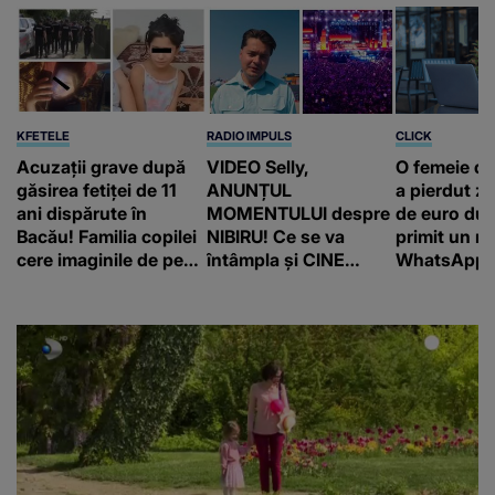
KFETELE
RADIO IMPULS
CLICK
Acuzații grave după
VIDEO Selly,
O femeie d
găsirea fetiței de 11
ANUNȚUL
a pierdut ze
ani dispărute în
MOMENTULUI despre
de euro dup
Bacău! Familia copilei
NIBIRU! Ce se va
primit un m
cere imaginile de pe
întâmpla și CINE
WhatsApp. 
camerele de
SUNT CEI VIZAȚI de
că va moște
supraveghere: „Nu s-
această situație: "Îmi
175.000 de 
a mai dus sora mea...”
e ciudă că..."
Franța