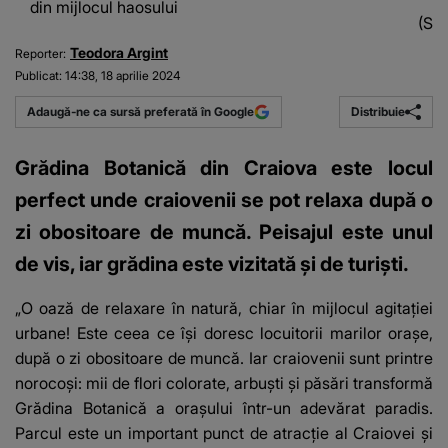
din mijlocul haosului
(Sur
Teodora Argint
Reporter:
Publicat:
14:38, 18 aprilie 2024
Distribuie
Adaugă-ne ca sursă preferată în Google
Grădina Botanică din Craiova este locul
perfect unde craiovenii se pot relaxa după o
zi obositoare de muncă. Peisajul este unul
de vis, iar grădina este vizitată și de turiști.
„O oază de relaxare în natură, chiar în mijlocul agitației
urbane! Este ceea ce își doresc locuitorii marilor orașe,
după o zi obositoare de muncă. Iar craiovenii sunt printre
norocoși: mii de flori colorate, arbuști și păsări transformă
Grădina Botanică a orașului într-un adevărat paradis.
Parcul este un important punct de atracție al Craiovei și