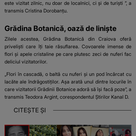
este vizitat zilnic,
nu doar de localnici, ci și de turiști
”, a
transmis Cristina Dorobanțu.
Grădina Botanică, oază de liniște
Zilele acestea, Grădina Botanică din Craiova oferă
priveliști care îți taie răsuflarea. Covoarele imense de
flori și apele cristaline pe care plutesc zeci de nuferi fac
deliciul vizitatorilor.
„Flori în cascadă, o baltă cu nuferi și un pod încărcat cu
lacăte ale îndrăgostiților. Așa arată unul dintre locurile în
care vizitatorii Grădinii Botanice adoră să își facă poze”, a
transmis Teodora Argint, corespondentul Știrilor Kanal D.
CITEȘTE ȘI