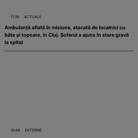
11:39
ACTUALE
Ambulanță aflată în misiune, atacată de localnici cu
bâte și topoare, în Cluj. Șoferul a ajuns în stare gravă
la spital
10:46
EXTERNE