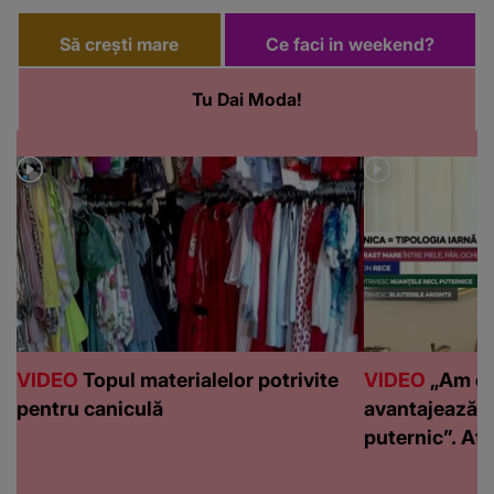
Să crești mare
Ce faci in weekend?
Tu Dai Moda!
VIDEO
Topul materialelor potrivite
VIDEO
„Am de
pentru caniculă
avantajează c
puternic”. Află