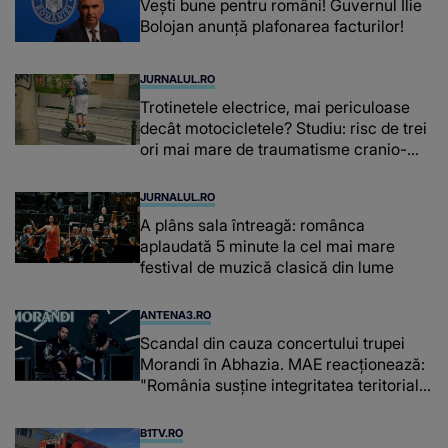
Vești bune pentru români! Guvernul Ilie
Bolojan anunță plafonarea facturilor!
JURNALUL.RO
Trotinetele electrice, mai periculoase
decât motocicletele? Studiu: risc de trei
ori mai mare de traumatisme cranio-
cerebrale
JURNALUL.RO
A plâns sala întreagă: românca
aplaudată 5 minute la cel mai mare
festival de muzică clasică din lume
ANTENA3.RO
Scandal din cauza concertului trupei
Morandi în Abhazia. MAE reacționează:
"România susține integritatea teritorială
a Georgiei"
B1TV.RO