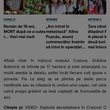
KANAL D
WOWBIZ
ANTENA 3
Român de 19 ani,
„Am intrat în
Țara căreia 
MORT după ce a cules
metastază” Alina
dispărut Pr
r... Vezi mai mult
Pușcău, anunț
A plecat în
cutremurător înainte
două luni și
să intre în operație!
mai întors
Vedeta a transmis un
mesaj emoționant
Aflată chiar în mijlocul orașului Craiova, Grădina
fanilor
Botanică se întinde pe 17 hectare și este amenajată cu
multă atenție la detaliu, astfel încât fiecare colț spune o
poveste. Fie ca aleg sa se plimbe pe aleile parca
nesfârșite sau sa citească la umbra unui copac, cei care
calcă pragul grădinii se lasă copleșiți de frumusețile de
aici.
Citește și:
VIDEO- Explozie devastatoare în Craiova! O