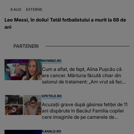
8 AUG
EXTERNE
Leo Messi, în doliu! Tatăl fotbalistului a murit la 68 de
ani
PARTENERI
WOWBIZ.RO
Cum a aflat, de fapt, Alina Pușcău că
are cancer. Mărturia făcută chiar din
salonul de tratament: „Am vrut să fac
niște genuflexiuni și a început să mă
înțepe sânul”
KFETELE.RO
Acuzații grave după găsirea fetiței de 11
ani dispărute în Bacău! Familia copilei
cere imaginile de pe camerele de
supraveghere: „Nu s-a mai dus sora
mea...”
KANALD.RO