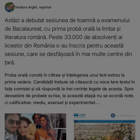
Teodora Argint
reporter
Astăzi a debutat sesiunea de toamnă a examenului
de Bacalaureat, cu prima probă orală la limba și
literatura română. Peste 33.000 de absolvenți ai
liceelor din România s-au înscris pentru această
sesiune, care se desfășoară în mai multe centre din
țară.
Proba orală constă în citirea și înțelegerea unui text extras la
prima vedere. Candidații trebuie să citească cu voce tare textul în
fața comisiei și să răspundă la trei cerințe legate de acesta. Spre
deosebire de probele scrise, la această etapă nu se acordă note,
ci calificative: mediu, avansat și experimentat....