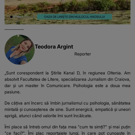
Teodora Argint
Reporter
„Sunt corespondent la Știrile Kanal D, în regiunea Oltenia. Am
absolvit Facultatea de Litere, specializarea Jurnalism din Craiova,
dar și un master în Comunicare. Psihologia este a doua mea
pasiune.
De câțiva ani încerc să îmbin jurnalismul cu psihologia, sănătatea
mintală și cunoașterea de sine. Sunt energică, empatică și uneori
aprigă, atunci când valorile îmi sunt încălcate.
Îmi place să întreb omul din fața mea "cum te simți?" și mai puțin
"ce faci?". Îmi plac reportajele lungi, în care pot cunoaște în