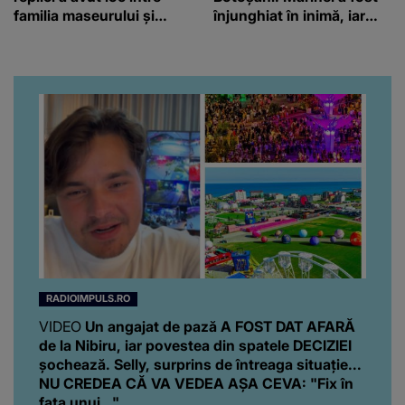
familia maseurului și
înjunghiat în inimă, iar
clubul Dinamo: “Am vrut
concubina lui se numără
să văd caracterul și
printre suspecți
obrazul.”
RADIOIMPULS.RO
VIDEO
Un angajat de pază A FOST DAT AFARĂ
de la Nibiru, iar povestea din spatele DECIZIEI
șochează. Selly, surprins de întreaga situație...
NU CREDEA CĂ VA VEDEA AȘA CEVA: "Fix în
fața unui..."