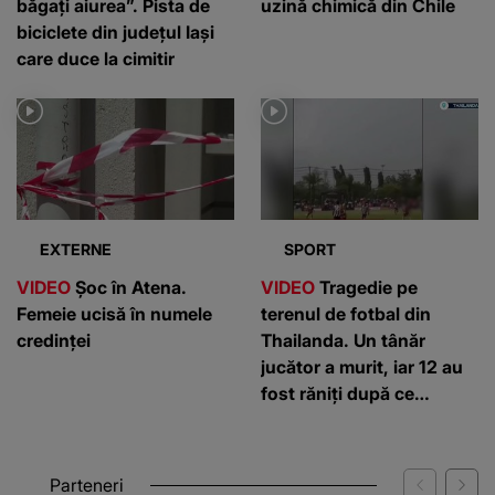
băgați aiurea”. Pista de
uzină chimică din Chile
biciclete din județul Iași
care duce la cimitir
EXTERNE
SPORT
VIDEO
Șoc în Atena.
VIDEO
Tragedie pe
Femeie ucisă în numele
terenul de fotbal din
credinței
Thailanda. Un tânăr
jucător a murit, iar 12 au
fost răniți după ce
fulgerele au lovit în timpul
meciului
Parteneri