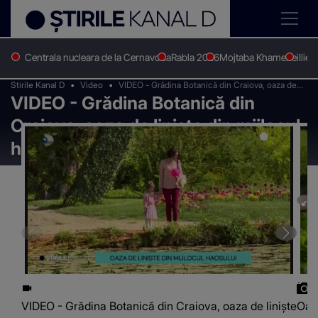
Centrala nucleara de la Cernavoda
Rabla 2026
Mojtaba Khamenei
Ilie 
Stirile Kanal D
Video
VIDEO - Grădina Botanică din Craiova, oaza de
VIDEO - Grădina Botanică din
liniște din mijlocul haosului
Craiova, oaza de liniște din mijlocul
haosului
VIDEO - Grădina Botanică din Craiova, oaza de liniște
Oaza