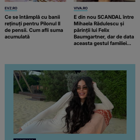
EVZ.RO
VIVA.RO
Ce se întâmplă cu banii
E din nou SCANDAL între
reținuți pentru Pilonul II
Mihaela Rădulescu și
de pensii. Cum afli suma
părinții lui Felix
acumulată
Baumgartner, dar de data
aceasta gestul familiei
regretatului ei iubit a
înfuriat-o pe vedeta
noastră! Fostei
prezentatoare nici că-i
vine să creadă că s-a
ajuns până aici, dar e
adevărat, au făcut-o și pe
asta! Și ce a ieșit la iveală
ar fi prea mult pentru
oricine: "Cu… mine, fata
româncă...”