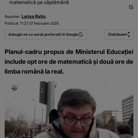
matematică pe săptămână
(Sur
Larisa Rațiu
Reporter:
Publicat:
11:27, 07 februarie 2025
Distribuie
Adaugă-ne ca sursă preferată în Google
Planul-cadru propus de Ministerul Educației
include opt ore de matematică și două ore de
limba română la real.