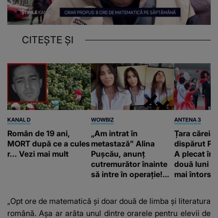
CITEȘTE ȘI
KANAL D
WOWBIZ
ANTENA 3
Român de 19 ani,
„Am intrat în
Țara căreia 
MORT după ce a cules
metastază” Alina
dispărut Pr
r... Vezi mai mult
Pușcău, anunț
A plecat în
cutremurător înainte
două luni și
să intre în operație!
mai întors
Vedeta a transmis un
mesaj emoționant
„Opt ore de matematică și doar două de limba și literatura
fanilor
română. Așa ar arăta unul dintre orarele pentru elevii de