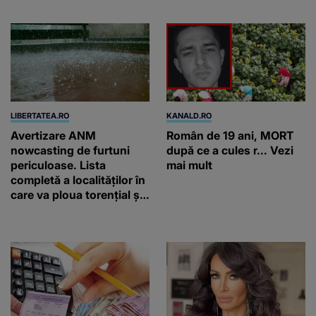
LIBERTATEA.RO
KANALD.RO
Avertizare ANM
Român de 19 ani, MORT
nowcasting de furtuni
după ce a cules r... Vezi
periculoase. Lista
mai mult
completă a localităților în
care va ploua torențial și
cu grindină