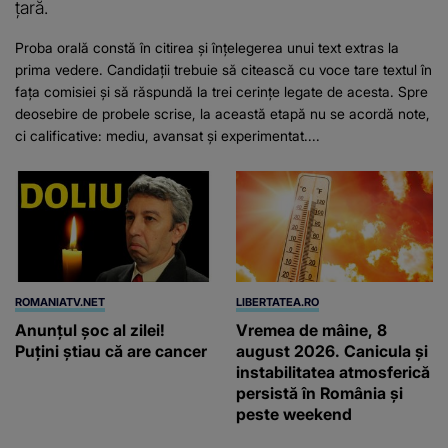
țară.
Proba orală constă în citirea și înțelegerea unui text extras la
prima vedere. Candidații trebuie să citească cu voce tare textul în
fața comisiei și să răspundă la trei cerințe legate de acesta. Spre
deosebire de probele scrise, la această etapă nu se acordă note,
ci calificative: mediu, avansat și experimentat....
ROMANIATV.NET
LIBERTATEA.RO
Anunţul şoc al zilei!
Vremea de mâine, 8
Puţini ştiau că are cancer
august 2026. Canicula și
instabilitatea atmosferică
persistă în România și
peste weekend