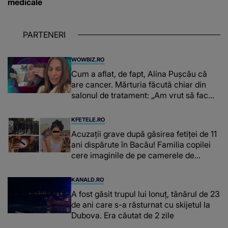
medicale
PARTENERI
WOWBIZ.RO
Cum a aflat, de fapt, Alina Pușcău că
are cancer. Mărturia făcută chiar din
salonul de tratament: „Am vrut să fac
niște genuflexiuni și a început să mă
înțepe sânul”
KFETELE.RO
Acuzații grave după găsirea fetiței de 11
ani dispărute în Bacău! Familia copilei
cere imaginile de pe camerele de
supraveghere: „Nu s-a mai dus sora
mea...”
KANALD.RO
A fost găsit trupul lui Ionuț, tânărul de 23
de ani care s-a răsturnat cu skijetul la
Dubova. Era căutat de 2 zile