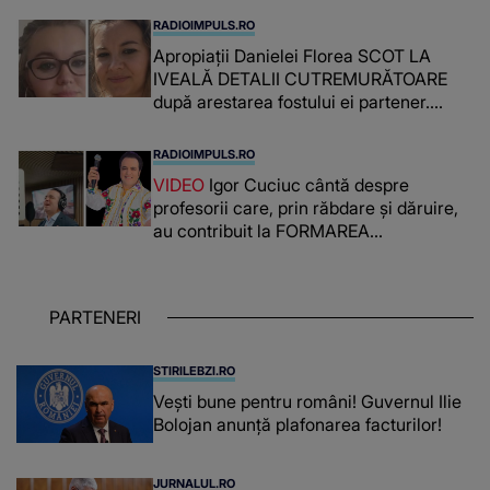
RADIOIMPULS.RO
Apropiații Danielei Florea SCOT LA
IVEALĂ DETALII CUTREMURĂTOARE
după arestarea fostului ei partener.
PRIN CE A FOST NEVOITĂ să treacă
românca ucisă în Italia și ascunsă în
RADIOIMPULS.RO
lada unui pat: " Îmi pare rău că nu am
VIDEO
Igor Cuciuc cântă despre
reușit să fac mai mult pentru ea și..."
profesorii care, prin răbdare și dăruire,
au contribuit la FORMAREA
OAMENILOR DE ASTĂZI. Ce spune
despre dascălii care lasă amprente
puternice ÎN SUFLETELE ELEVILOR,
PARTENERI
chiar și după trecerea anilor: "De
fiecare dată când..."
STIRILEBZI.RO
Vești bune pentru români! Guvernul Ilie
Bolojan anunță plafonarea facturilor!
JURNALUL.RO