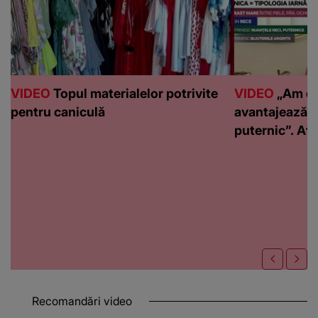
VIDEO
Topul materialelor potrivite
VIDEO
„Am de
pentru caniculă
avantajează c
puternic”. Află
Recomandări video