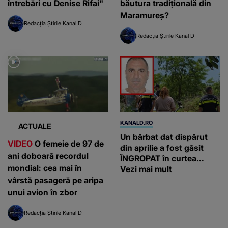
întrebări cu Denise Rifai"
băutura tradițională din
Maramureș?
Redacția Știrile Kanal D
Redacția Știrile Kanal D
KANALD.RO
ACTUALE
Un bărbat dat dispărut
VIDEO
O femeie de 97 de
din aprilie a fost găsit
ani doboară recordul
ÎNGROPAT în curtea...
mondial: cea mai în
Vezi mai mult
vârstă pasageră pe aripa
unui avion în zbor
Redacția Știrile Kanal D