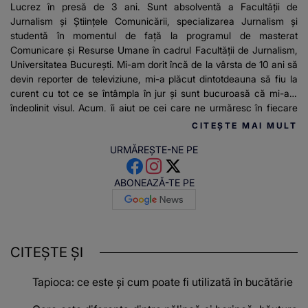
Lucrez în presă de 3 ani. Sunt absolventă a Facultății de
Jurnalism și Științele Comunicării, specializarea Jurnalism și
studentă în momentul de față la programul de masterat
Comunicare și Resurse Umane în cadrul Facultății de Jurnalism,
Universitatea București. Mi-am dorit încă de la vârsta de 10 ani să
devin reporter de televiziune, mi-a plăcut dintotdeauna să fiu la
curent cu tot ce se întâmpla în jur și sunt bucuroasă că mi-am
îndeplinit visul. Acum, îi ajut pe cei care ne urmăresc în fiecare
dimineața să afle cele mai importante știri și să fie la curent cu tot
CITEȘTE MAI MULT
ce este nou”.
URMĂREȘTE-NE PE
ABONEAZĂ-TE PE
CITEȘTE ȘI
Tapioca: ce este și cum poate fi utilizată în bucătărie