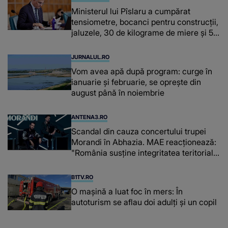
Ministerul lui Pîslaru a cumpărat
tensiometre, bocanci pentru construcții,
jaluzele, 30 de kilograme de miere și 50
de kilograme de cafea
JURNALUL.RO
Vom avea apă după program: curge în
ianuarie și februarie, se oprește din
august până în noiembrie
ANTENA3.RO
Scandal din cauza concertului trupei
Morandi în Abhazia. MAE reacționează:
"România susține integritatea teritorială
a Georgiei"
B1TV.RO
O maşină a luat foc în mers: În
autoturism se aflau doi adulți și un copil