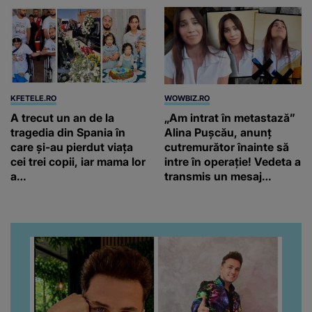
KFETELE.RO
WOWBIZ.RO
A trecut un an de la
„Am intrat în metastază”
tragedia din Spania în
Alina Pușcău, anunț
care și-au pierdut viața
cutremurător înainte să
cei trei copii, iar mama lor
intre în operație! Vedeta a
a…
transmis un mesaj
emoționant fanilor