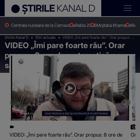
Centrala nucleara de la Cernavoda
Rabla 2026
Mojtaba Khamenei
Ilie 
Stirile Kanal D
Stiri actuale
VIDEO „Îmi pare foarte rău”. Orar propus: 8
VIDEO „Îmi pare foarte rău”. Orar
ore de matematică pe săptămână
propus: 8 ore de matematică pe
săptămână
VIDEO: „Îmi pare foarte rău”. Orar propus: 8 ore de
Ora