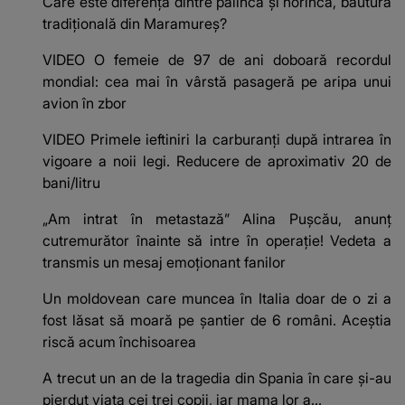
Care este diferența dintre pălincă și horincă, băutura
tradițională din Maramureș?
VIDEO O femeie de 97 de ani doboară recordul
mondial: cea mai în vârstă pasageră pe aripa unui
avion în zbor
VIDEO Primele ieftiniri la carburanți după intrarea în
vigoare a noii legi. Reducere de aproximativ 20 de
bani/litru
„Am intrat în metastază” Alina Pușcău, anunț
cutremurător înainte să intre în operație! Vedeta a
transmis un mesaj emoționant fanilor
Un moldovean care muncea în Italia doar de o zi a
fost lăsat să moară pe şantier de 6 români. Aceștia
riscă acum închisoarea
A trecut un an de la tragedia din Spania în care și-au
pierdut viața cei trei copii, iar mama lor a…