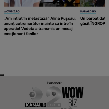
WOWBIZ.RO
KANALD.RO
„Am intrat în metastază” Alina Pușcău,
Un bărbat dat di
anunț cutremurător înainte să intre în
găsit ÎNGROPAT 
operație! Vedeta a transmis un mesaj
emoționant fanilor
Next
Previous
Parteneri: