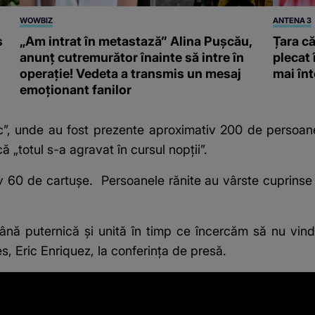
WOWBIZ
ANTENA 3
s
„Am intrat în metastază” Alina Pușcău,
Țara că
anunț cutremurător înainte să intre în
plecat 
operație! Vedeta a transmis un mesaj
mai înt
emoționant fanilor
rc”, unde au fost prezente aproximativ 200 de persoan
 „totul s-a agravat în cursul nopții”.
iv 60 de cartușe. Persoanele rănite au vârste cuprinse 
ână puternică și unită în timp ce încercăm să nu vin
s, Eric Enriquez, la conferința de presă.