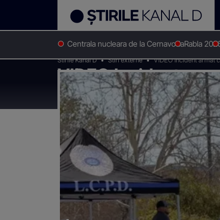
Centrala nucleara de la Cernavoda
Rabla 202
Stirile Kanal D
Stiri externe
VIDEO Incident armat cu 3
VIDEO Incident armat 
ani și unul de 16 ani