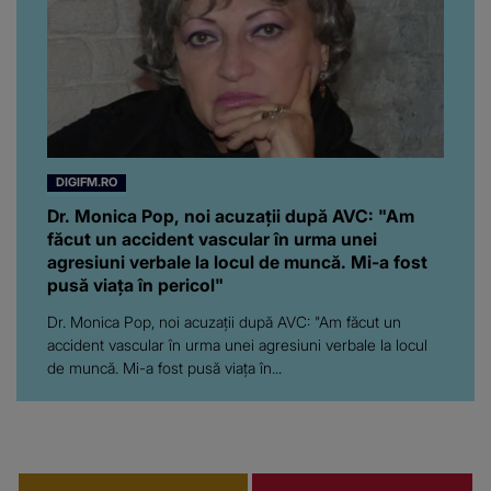
DIGIFM.RO
Dr. Monica Pop, noi acuzații după AVC: "Am
făcut un accident vascular în urma unei
agresiuni verbale la locul de muncă. Mi-a fost
pusă viața în pericol"
Dr. Monica Pop, noi acuzații după AVC: "Am făcut un
accident vascular în urma unei agresiuni verbale la locul
de muncă. Mi-a fost pusă viața în...