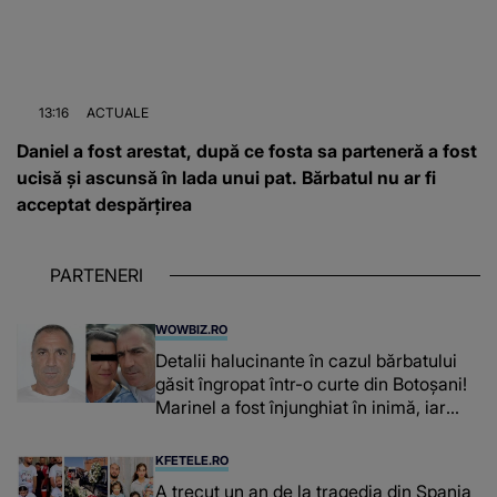
13:16
ACTUALE
Daniel a fost arestat, după ce fosta sa parteneră a fost
ucisă și ascunsă în lada unui pat. Bărbatul nu ar fi
acceptat despărțirea
PARTENERI
WOWBIZ.RO
Detalii halucinante în cazul bărbatului
găsit îngropat într-o curte din Botoșani!
Marinel a fost înjunghiat în inimă, iar
concubina lui se numără printre
suspecți
KFETELE.RO
A trecut un an de la tragedia din Spania