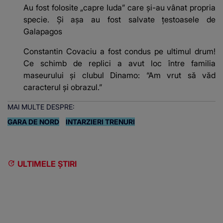
Au fost folosite „capre Iuda” care și-au vânat propria
specie. Și așa au fost salvate țestoasele de
Galapagos
Constantin Covaciu a fost condus pe ultimul drum!
Ce schimb de replici a avut loc între familia
maseurului și clubul Dinamo: “Am vrut să văd
caracterul și obrazul.”
MAI MULTE DESPRE:
GARA DE NORD
INTARZIERI TRENURI
ULTIMELE ȘTIRI