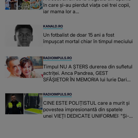
în care și-au pierdut viața cei trei copii,
iar mama lor a…
KANALD.RO
Un fotbalist de doar 15 ani a fost
împușcat mortal chiar în timpul meciului
RADIOIMPULS.RO
Timpul NU A ȘTERS durerea din sufletul
actriței. Anca Pandrea, GEST
SFÂȘIETOR ÎN MEMORIA lui Iurie Darie:
"A fost copleșitor. Pe măsură ce trece
timpul parcă..."
RADIOIMPULS.RO
CINE ESTE POLIȚISTUL care a murit și
povestea impresionantă din spatele
unei VIEȚI DEDICATE UNIFORMEI: "Și-a
îndeplinit misiunile cu responsabilitate,
iar în relația cu colegii a fost un sprijin,
un sfătuitor și un..."