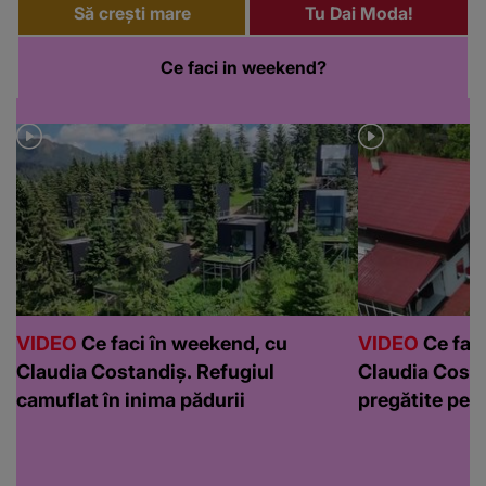
Să crești mare
Tu Dai Moda!
Ce faci in weekend?
VIDEO
Ce faci în weekend, cu
VIDEO
Ce faci
Claudia Costandiș. Refugiul
Claudia Costa
camuflat în inima pădurii
pregătite pen