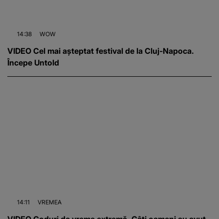
14:38
WOW
VIDEO Cel mai așteptat festival de la Cluj-Napoca.
Începe Untold
14:11
VREMEA
VIDEO Coduri de vreme extremă. Câți oameni au avut