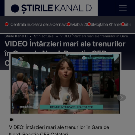
Centrala nucleara de la Cernavoda
Rabla 2026
Mojtaba Khamenei
Ilie 
Stirile Kanal D
Stiri actuale
VIDEO Întârzieri mari ale trenurilor în Gara
VIDEO Întârzieri mari ale trenurilor
de Nord. Reacția CFR Călători
în Gara de Nord. Reacția CFR
Călători
VIDEO: Întârzieri mari ale trenurilor în Gara de
Nord. Reacția CFR Călători