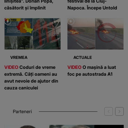
linișitea”. Dorian Popa,
festival de la Cluj-
căsătorit și împlinit
Napoca. Începe Untold
VREMEA
ACTUALE
VIDEO
Coduri de vreme
VIDEO
O mașină a luat
extremă. Câți oameni au
foc pe autostrada A1
avut nevoie de ajutor din
cauza caniculei
Parteneri