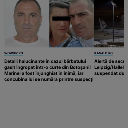
WOWBIZ.RO
KANALD.RO
Detalii halucinante în cazul bărbatului
Alertă de secur
găsit îngropat într-o curte din Botoșani!
Leipzig/Halle! T
Marinel a fost înjunghiat în inimă, iar
suspendat după
concubina lui se numără printre suspecți