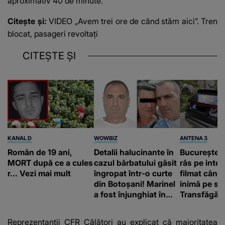
aproximativ 40 de minute.
Citește și:
VIDEO „Avem trei ore de când stăm aici”. Tren
blocat, pasageri revoltați
CITEȘTE ȘI
KANAL D
WOWBIZ
ANTENA 3
Român de 19 ani,
Detalii halucinante în
Bucureștean
MORT după ce a cules
cazul bărbatului găsit
râs pe inter
r... Vezi mai mult
îngropat într-o curte
filmat când
din Botoșani! Marinel
inimă pe st
a fost înjunghiat în
Transfăgăr
inimă, iar concubina
„Anna, ține-
lui se numără printre
acasă”
Reprezentanții CFR Călători au explicat că majoritatea