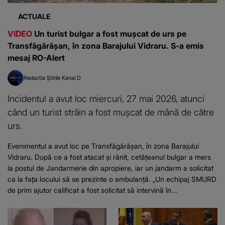
ACTUALE
VIDEO
Un turist bulgar a fost mușcat de urs pe
Transfăgărăşan, în zona Barajului Vidraru. S-a emis
mesaj RO-Alert
Redacția Știrile Kanal D
Incidentul a avut loc miercuri, 27 mai 2026, atunci
când un turist străin a fost mușcat de mână de către
urs.
Evenimentul a avut loc pe Transfăgărăşan, în zona Barajului
Vidraru. După ce a fost atacat și rănit, cetățeanul bulgar a mers
la postul de Jandarmerie din apropiere, iar un jandarm a solicitat
ca la fața locului să se prezinte o ambulanță. „Un echipaj SMURD
de prim ajutor calificat a fost solicitat să intervină în...