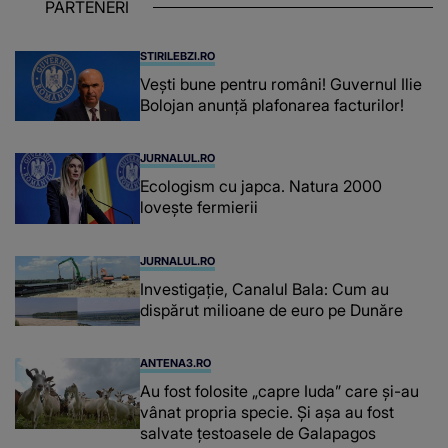
PARTENERI
STIRILEBZI.RO
Vești bune pentru români! Guvernul Ilie
Bolojan anunță plafonarea facturilor!
JURNALUL.RO
Ecologism cu japca. Natura 2000
lovește fermierii
JURNALUL.RO
Investigație, Canalul Bala: Cum au
dispărut milioane de euro pe Dunăre
ANTENA3.RO
Au fost folosite „capre Iuda” care și-au
vânat propria specie. Și așa au fost
salvate țestoasele de Galapagos