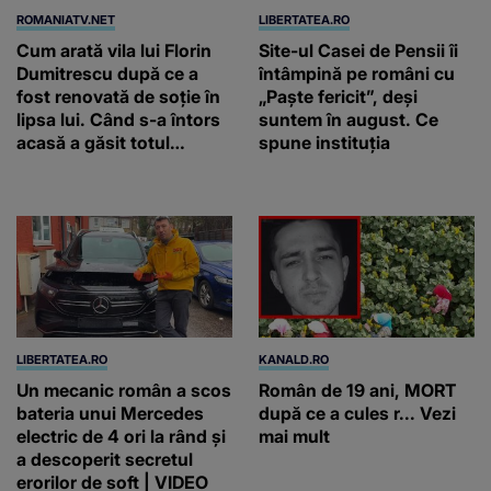
ROMANIATV.NET
LIBERTATEA.RO
Cum arată vila lui Florin
Site-ul Casei de Pensii îi
Dumitrescu după ce a
întâmpină pe români cu
fost renovată de soție în
„Paște fericit”, deși
lipsa lui. Când s-a întors
suntem în august. Ce
acasă a găsit totul
spune instituția
schimbat. A schimbat
casa din temelii / VIDEO
LIBERTATEA.RO
KANALD.RO
Un mecanic român a scos
Român de 19 ani, MORT
bateria unui Mercedes
după ce a cules r... Vezi
electric de 4 ori la rând și
mai mult
a descoperit secretul
erorilor de soft | VIDEO