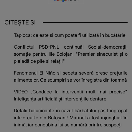
CITEȘTE ȘI
Tapioca: ce este și cum poate fi utilizată în bucătărie
Conflictul PSD-PNL continuă! Social-democrații,
somație pentru Ilie Bolojan: "Premier sinecurist și o
pleiadă de pile şi relaţii"
Fenomenul El Niño și seceta severă cresc prețurile
alimentelor. Ce scumpiri se vor înregistra din toamnă
VIDEO „Conduce la intervenții mult mai precise”.
Inteligența artificială și intervențiile dentare
Detalii halucinante în cazul bărbatului găsit îngropat
într-o curte din Botoșani! Marinel a fost înjunghiat în
inimă, iar concubina lui se numără printre suspecți