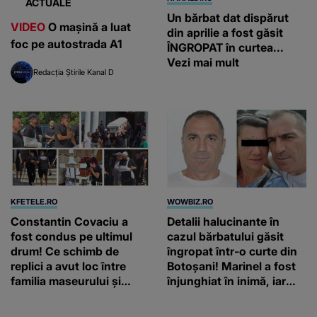
ACTUALE
Un bărbat dat dispărut
VIDEO
O mașină a luat
din aprilie a fost găsit
foc pe autostrada A1
ÎNGROPAT în curtea...
Vezi mai mult
Redacția Știrile Kanal D
KFETELE.RO
WOWBIZ.RO
Constantin Covaciu a
Detalii halucinante în
fost condus pe ultimul
cazul bărbatului găsit
drum! Ce schimb de
îngropat într-o curte din
replici a avut loc între
Botoșani! Marinel a fost
familia maseurului și
înjunghiat în inimă, iar
clubul Dinamo: “Am vrut
concubina lui se numără
să văd caracterul și
printre suspecți