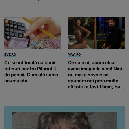
EVZ.RO
VIVA.RO
Ce se întâmplă cu banii
Ce să mai, acum chiar
reținuți pentru Pilonul II
avem imaginile verii! Nici
de pensii. Cum afli suma
nu mai e nevoie să
acumulată
spunem noi prea multe,
că totul a fost filmat, ba
chiar artistul și-a întrebat
iubita dacă e adevărat! Și
da, frumoasa iubită a lui
Florin Ristei e...