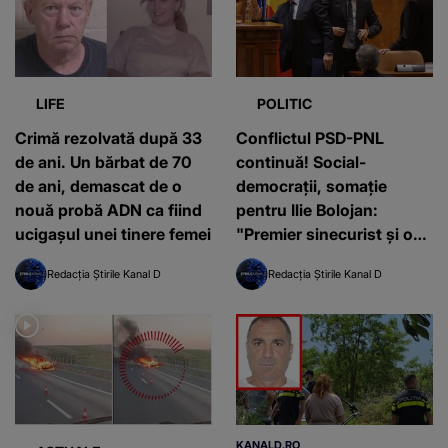
LIFE
POLITIC
Crimă rezolvată după 33
Conflictul PSD-PNL
de ani. Un bărbat de 70
continuă! Social-
de ani, demascat de o
democrații, somație
nouă probă ADN ca fiind
pentru Ilie Bolojan:
ucigașul unei tinere femei
"Premier sinecurist și o
pleiadă de pile şi relaţii"
Redacția Știrile Kanal D
Redacția Știrile Kanal D
KANALD.RO