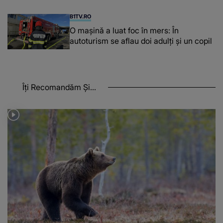
B1TV.RO
O maşină a luat foc în mers: În
autoturism se aflau doi adulți și un copil
Îți Recomandăm Și...