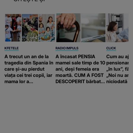
KFETELE
RADIO IMPULS
CLICK
A trecut un an de la
A încasat PENSIA
Cum au aju
tragedia din Spania în
mamei sale timp de 10
pensionari 
care și-au pierdut
ani, deși femeia era
„în lux”, făr
viața cei trei copii, iar
moartă. CUM A FOST
„Noi nu am 
mama lor a…
DESCOPERIT bărbatul
niciodată a
de 50 de ani și ce
afacere a deschis cu
banii obținuți? SUMA
E COLOSALĂ