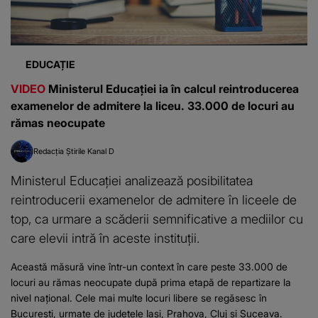
EDUCAȚIE
VIDEO
Ministerul Educației ia în calcul reintroducerea
examenelor de admitere la liceu. 33.000 de locuri au
rămas neocupate
Redacția Știrile Kanal D
Ministerul Educației analizează posibilitatea
reintroducerii examenelor de admitere în liceele de
top, ca urmare a scăderii semnificative a mediilor cu
care elevii intră în aceste instituții.
Această măsură vine într-un context în care peste 33.000 de
locuri au rămas neocupate după prima etapă de repartizare la
nivel național. Cele mai multe locuri libere se regăsesc în
București, urmate de județele Iași, Prahova, Cluj și Suceava.