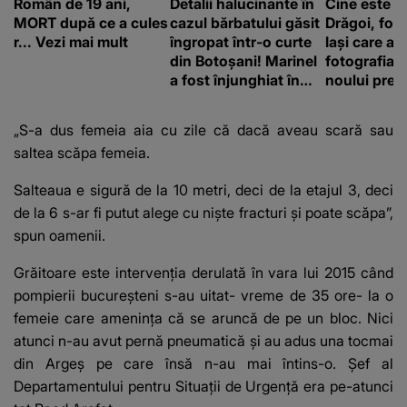
Român de 19 ani,
Detalii halucinante în
Cine este A
MORT după ce a cules
cazul bărbatului găsit
Drăgoi, fot
r... Vezi mai mult
îngropat într-o curte
Iași care a r
din Botoșani! Marinel
fotografia o
a fost înjunghiat în
noului prem
inimă, iar concubina
britanic, A
lui se numără printre
Burnham
„S-a dus femeia aia cu zile că dacă aveau scară sau
suspecți
saltea scăpa femeia.
Salteaua e sigură de la 10 metri, deci de la etajul 3, deci
de la 6 s-ar fi putut alege cu niște fracturi și poate scăpa”,
spun oamenii.
Grăitoare este intervenția derulată în vara lui 2015 când
pompierii bucureșteni s-au uitat- vreme de 35 ore- la o
femeie care amenința că se aruncă de pe un bloc. Nici
atunci n-au avut pernă pneumatică și au adus una tocmai
din Argeș pe care însă n-au mai întins-o. Șef al
Departamentului pentru Situații de Urgență era pe-atunci