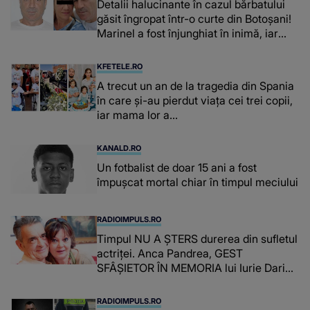
Detalii halucinante în cazul bărbatului
găsit îngropat într-o curte din Botoșani!
Marinel a fost înjunghiat în inimă, iar
concubina lui se numără printre
suspecți
KFETELE.RO
A trecut un an de la tragedia din Spania
în care și-au pierdut viața cei trei copii,
iar mama lor a…
KANALD.RO
Un fotbalist de doar 15 ani a fost
împușcat mortal chiar în timpul meciului
RADIOIMPULS.RO
Timpul NU A ȘTERS durerea din sufletul
actriței. Anca Pandrea, GEST
SFÂȘIETOR ÎN MEMORIA lui Iurie Darie:
"A fost copleșitor. Pe măsură ce trece
timpul parcă..."
RADIOIMPULS.RO