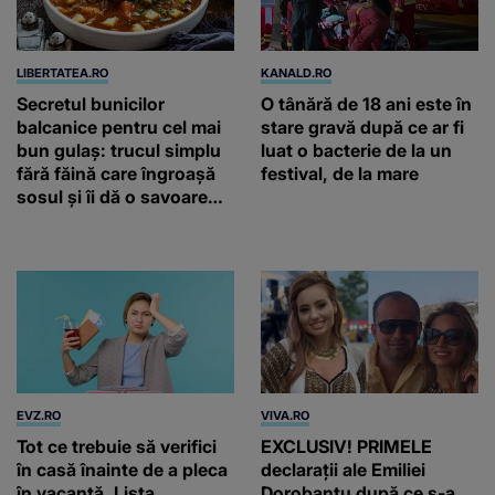
LIBERTATEA.RO
KANALD.RO
Secretul bunicilor
O tânără de 18 ani este în
balcanice pentru cel mai
stare gravă după ce ar fi
bun gulaș: trucul simplu
luat o bacterie de la un
fără făină care îngroașă
festival, de la mare
sosul și îi dă o savoare
unică
EVZ.RO
VIVA.RO
Tot ce trebuie să verifici
EXCLUSIV! PRIMELE
în casă înainte de a pleca
declarații ale Emiliei
în vacanță. Lista
Dorobanțu după ce s-a