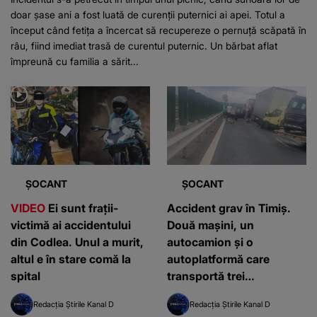
doar șase ani a fost luată de curenții puternici ai apei. Totul a
început când fetița a încercat să recupereze o pernuță scăpată în
râu, fiind imediat trasă de curentul puternic. Un bărbat aflat
împreună cu familia a sărit...
ȘOCANT
ȘOCANT
VIDEO
Ei sunt frații-
Accident grav în Timiș.
victimă ai accidentului
Două mașini, un
din Codlea. Unul a murit,
autocamion şi o
altul e în stare comă la
autoplatformă care
spital
transportă trei
autoturisme s-au ciocnit
Redacția Știrile Kanal D
Redacția Știrile Kanal D
violent