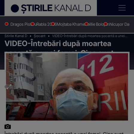
Dragos Pislaru
Rabla 2026
Mojtaba Khamenei
Ilie Bolojan
Nicușor Dan
Stirile Kanal D
Șocant
VIDEO-Întrebări după moartea șocantă a unei
VIDEO-Întrebări după moartea
femei. Cine sunt vinovații
șocantă a unei femei. Cine sunt
vinovații