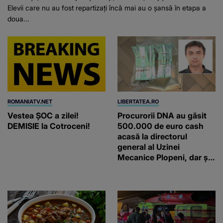
Elevii care nu au fost repartizați încă mai au o șansă în etapa a
doua...
ROMANIATV.NET
LIBERTATEA.RO
Vestea ȘOC a zilei!
Procurorii DNA au găsit
DEMISIE la Cotroceni!
500.000 de euro cash
acasă la directorul
general al Uzinei
Mecanice Plopeni, dar și
două ceasuri Patek
Philippe și Rolex