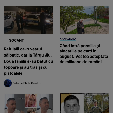
KANALD.RO
ȘOCANT
Când intră pensiile și
Răfuială ca-n vestul
alocațiile pe card în
sălbatic, dar la Târgu Jiu.
august. Vestea așteptată
Două familii s-au bătut cu
de milioane de români
topoare și au tras și cu
pistoalele
Redacția Știrile Kanal D