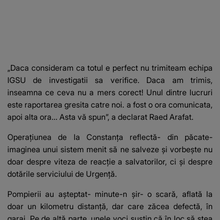
„Daca consideram ca totul e perfect nu trimiteam echipa
IGSU de investigatii sa verifice.
Daca am trimis
,
inseamna ce ceva nu a mers corect! Unul dintre lucruri
este raportarea gresita catre noi. a fost o ora comunicata,
apoi alta ora... Asta vă spun”, a declarat Raed Arafat.
Operațiunea de la Constanța reflectă- din păcate-
imaginea
unui sistem menit să ne salveze
și vorbește nu
doar despre viteza de reacție a salvatorilor, ci și despre
dotările serviciului de Urgență.
Pompierii au așteptat- minute-n șir- o scară, aflată la
doar un kilometru distanță, dar care zăcea defectă, în
garaj. Pe de altă parte, unele voci susțin că în loc să stea