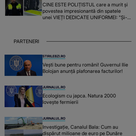
CINE ESTE POLIȚISTUL care a murit și
povestea impresionantă din spatele
unei VIEȚI DEDICATE UNIFORMEI: "Și-a
îndeplinit misiunile cu responsabilitate,
iar în relația cu colegii a fost un sprijin,
un sfătuitor și un..."
PARTENERI
STIRILEBZI.RO
Vești bune pentru români! Guvernul Ilie
Bolojan anunță plafonarea facturilor!
JURNALUL.RO
Ecologism cu japca. Natura 2000
lovește fermierii
JURNALUL.RO
Investigație, Canalul Bala: Cum au
dispărut milioane de euro pe Dunăre