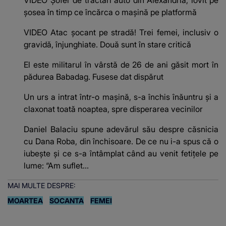
șosea în timp ce încărca o mașină pe platformă
VIDEO Atac șocant pe stradă! Trei femei, inclusiv o
gravidă, înjunghiate. Două sunt în stare critică
El este militarul în vârstă de 26 de ani găsit mort în
pădurea Babadag. Fusese dat dispărut
Un urs a intrat într-o mașină, s-a închis înăuntru și a
claxonat toată noaptea, spre disperarea vecinilor
Daniel Balaciu spune adevărul său despre căsnicia
cu Dana Roba, din închisoare. De ce nu i-a spus că o
iubește și ce s-a întâmplat când au venit fetițele pe
lume: “Am suflet...
MAI MULTE DESPRE:
MOARTEA
SOCANTA
FEMEI