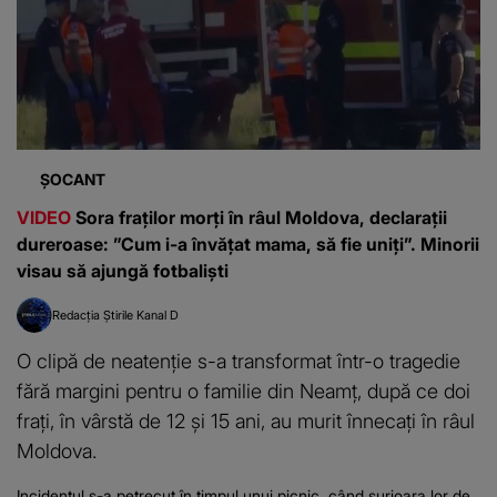
ȘOCANT
VIDEO
Sora fraților morți în râul Moldova, declarații
dureroase: ”Cum i-a învățat mama, să fie uniți”. Minorii
visau să ajungă fotbaliști
Redacția Știrile Kanal D
O clipă de neatenție s-a transformat într-o tragedie
fără margini pentru o familie din Neamț, după ce doi
frați, în vârstă de 12 și 15 ani, au murit înnecați în râul
Moldova.
Incidentul s-a petrecut în timpul unui picnic, când surioara lor de