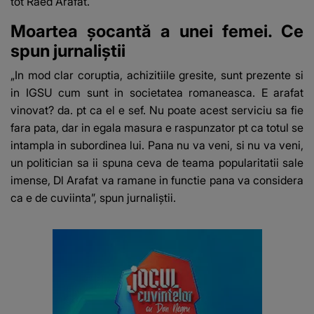
tot Raed Arafat.
Moartea șocantă a unei femei. Ce
spun jurnaliștii
„In mod clar coruptia, achizitiile gresite, sunt prezente si
in IGSU cum sunt in societatea romaneasca. E arafat
vinovat? da. pt ca el e sef. Nu poate acest serviciu sa fie
fara pata, dar in egala masura e raspunzator pt ca totul se
intampla in subordinea lui. Pana nu va veni, si nu va veni,
un politician sa ii spuna ceva de teama popularitatii sale
imense, Dl Arafat va ramane in functie pana va considera
ca e de cuviinta”, spun jurnaliștii.