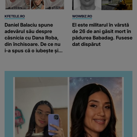
KFETELE.RO
WOWBIZ.RO
Daniel Balaciu spune
El este militarul în vârstă
adevărul său despre
de 26 de ani găsit mort în
căsnicia cu Dana Roba,
pădurea Babadag. Fusese
din închisoare. De ce nu
dat dispărut
i-a spus că o iubește și
ce s-a întâmplat când au
venit fetițele pe lume:
“Am suflet mare. Eu am
ajutat-o.”