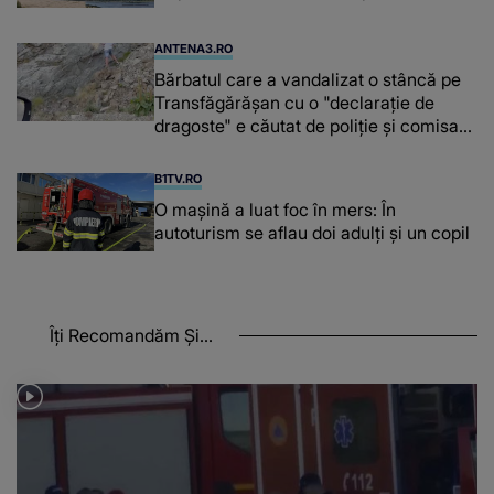
ANTENA3.RO
Bărbatul care a vandalizat o stâncă pe
Transfăgărășan cu o "declaraţie de
dragoste" e căutat de poliție și comisarii
de mediu
B1TV.RO
O maşină a luat foc în mers: În
autoturism se aflau doi adulți și un copil
Îți Recomandăm Și...