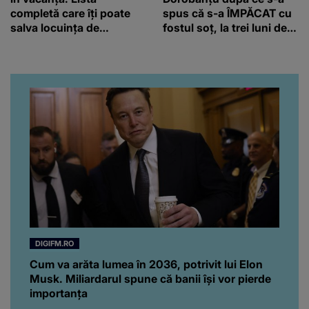
completă care îți poate
spus că s-a ÎMPĂCAT cu
salva locuința de
fostul soț, la trei luni de
probleme
când au divorțat. Ce-a
putut să spună frumoasa
artistă i-a lăsat MASCĂ
pe toți. De data aceasta,
chiar a rupt tăcerea:
”Poate că aveam să ne
spunem, să ne...”
DIGIFM.RO
Cum va arăta lumea în 2036, potrivit lui Elon
Musk. Miliardarul spune că banii își vor pierde
importanța