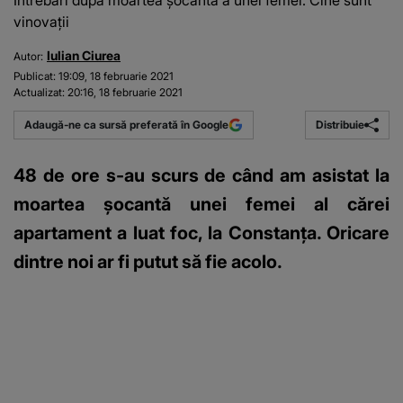
Întrebări după moartea șocantă a unei femei. Cine sunt
vinovații
Iulian Ciurea
Autor:
Publicat:
19:09, 18 februarie 2021
Actualizat:
20:16, 18 februarie 2021
Distribuie
Adaugă-ne ca sursă preferată în Google
48 de ore s-au scurs de când am asistat la
moartea șocantă unei femei al cărei
apartament a luat foc, la Constanța. Oricare
dintre noi ar fi putut să fie acolo.