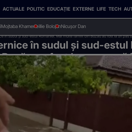
ACTUALE
POLITIC
EDUCAȚIE
EXTERNE
LIFE
TECH
AU
6
Mojtaba Khamenei
Ilie Bolojan
Nicușor Dan
e în sudul și sud-estul României. Mai multe familii din Buzău au fost la un pas s
rnice în sudul și sud-estul
 Buzău au fost la un pas să 