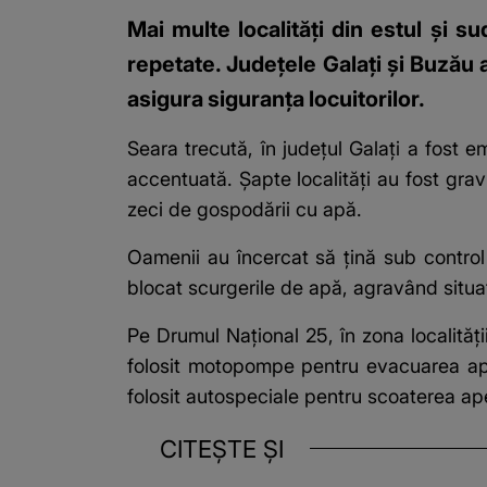
Mai multe localități din estul și s
repetate. Județele Galați și Buzău a
asigura siguranța locuitorilor.
Seara trecută, în județul Galați a fost 
accentuată. Șapte localități au fost grav
zeci de gospodării cu apă.
Oamenii au încercat să țină sub control 
blocat scurgerile de apă, agravând situaț
Pe Drumul Național 25, în zona localităț
folosit motopompe pentru evacuarea apei
folosit autospeciale pentru scoaterea ape
CITEȘTE ȘI