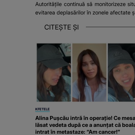
Autoritățile continuă să monitorizeze sit
evitarea deplasărilor în zonele afectate
CITEȘTE ȘI
KFETELE
Alina Pușcău intră în operație! Ce mesa
lăsat vedeta după ce a anunțat că boal
intrat în metastaze: “Am cancer!”