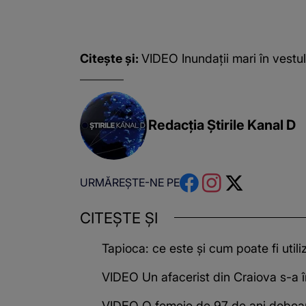
Citește și:
VIDEO Inundații mari în vestul
Redacția Știrile Kanal D
URMĂREȘTE-NE PE
CITEȘTE ȘI
Tapioca: ce este și cum poate fi utili
VIDEO Un afacerist din Craiova s-a î
VIDEO O femeie de 97 de ani doboară