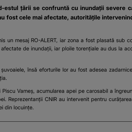
ud-estul țării se confruntă cu inundații severe 
u fost cele mai afectate, autoritățile intervenin
emis un mesaj RO-ALERT, iar zona a fost plasată sub co
 afectate de inundații, iar ploile torențiale au dus la a
șuvoaiele, însă eforturile lor au fost adesea zadarnic
ia.
ii Piscu Vameș, acumularea apei pe carosabil a îngreunat
. Reprezentanții CNIR au intervenit pentru curățarea 
i din locuințe.