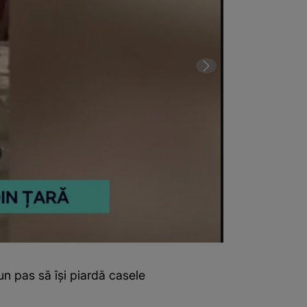
un pas să își piardă casele
Inundații pute
(Sursa foto: C