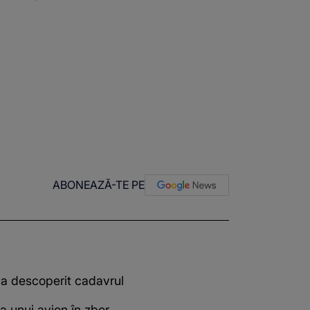
ABONEAZĂ-TE PE
-a descoperit cadavrul
 unui avion în zbor