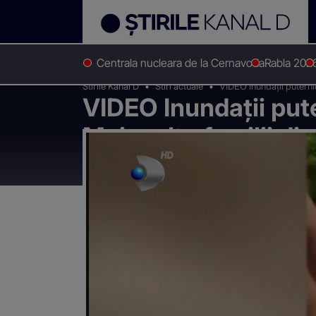
Centrala nucleara de la Cernavoda
Rabla 202
Stirile Kanal D
Stiri actuale
VIDEO Inundații puternic
VIDEO Inundații pute
Mai multe familii din
casele