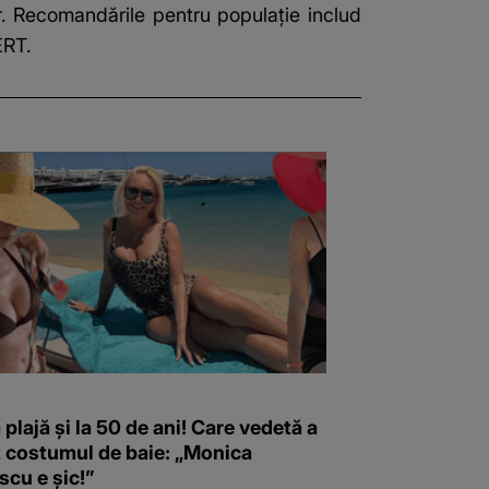
lor. Recomandările pentru populație includ
ERT.
 plajă și la 50 de ani! Care vedetă a
t costumul de baie: „Monica
scu e șic!”