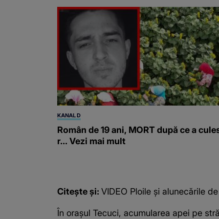
KANAL D
Român de 19 ani, MORT după ce a cule
r... Vezi mai mult
Citește și:
VIDEO Ploile și alunecările d
În orașul Tecuci, acumularea apei pe străz