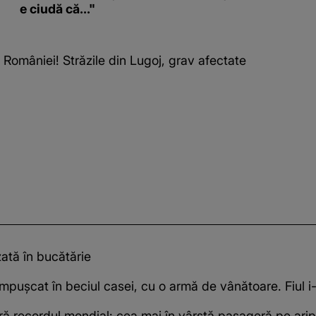
e ciudă că..."
 României! Străzile din Lugoj, grav afectate
zată în bucătărie
mpușcat în beciul casei, cu o armă de vânătoare. Fiul i
 recordul mondial: cea mai în vârstă pasageră pe aripa