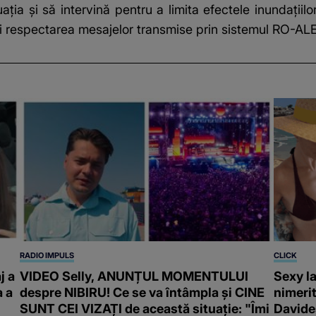
uația și să intervină pentru a limita efectele inundații
 și respectarea mesajelor transmise prin sistemul RO-AL
RADIO IMPULS
CLICK
j a
VIDEO Selly, ANUNȚUL MOMENTULUI
Sexy la
a a
despre NIBIRU! Ce se va întâmpla și CINE
nimeri
SUNT CEI VIZAȚI de această situație: "Îmi
Davide