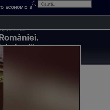
TO
ECONOMIC
SPORT
ă își piardă casele
 României.
își piardă