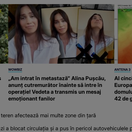
WOWBIZ
ANTENA 3
s
„Am intrat în metastază” Alina Pușcău,
Al cinc
anunț cutremurător înainte să intre în
Europa
operație! Vedeta a transmis un mesaj
domulu
emoționant fanilor
42 de 
e teren afectează mai multe zone din țară
i a blocat circulația și a pus în pericol autovehiculele 