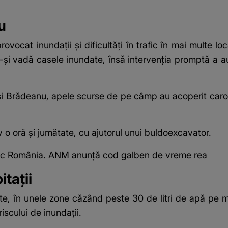
u
provocat inundații și dificultăți în trafic în mai multe l
și vadă casele inundate, însă intervenția promptă a au
i Brădeanu, apele scurse de pe câmp au acoperit carosab
v o oră și jumătate, cu ajutorul unui buldoexcavator.
vesc România. ANM anunță cod galben de vreme rea
itații
te, în unele zone căzând peste 30 de litri de apă pe m
riscului de inundații.