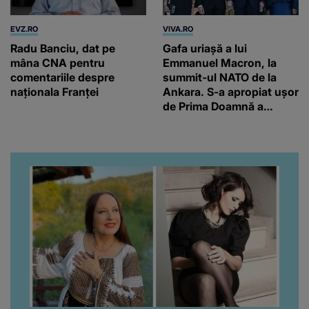
EVZ.RO
VIVA.RO
Radu Banciu, dat pe
Gafa uriașă a lui
mâna CNA pentru
Emmanuel Macron, la
comentariile despre
summit-ul NATO de la
naționala Franței
Ankara. S-a apropiat ușor
de Prima Doamnă a
Turciei, iar ce-a urmat e
subiectul care face
înconjurul presei