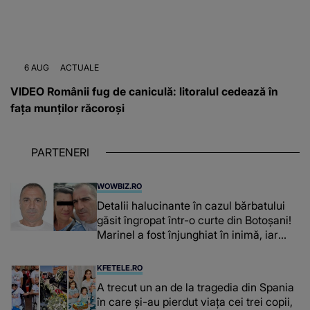
6 AUG
ACTUALE
VIDEO Românii fug de caniculă: litoralul cedează în
fața munților răcoroși
PARTENERI
WOWBIZ.RO
Detalii halucinante în cazul bărbatului
găsit îngropat într-o curte din Botoșani!
Marinel a fost înjunghiat în inimă, iar
concubina lui se numără printre
suspecți
KFETELE.RO
A trecut un an de la tragedia din Spania
în care și-au pierdut viața cei trei copii,