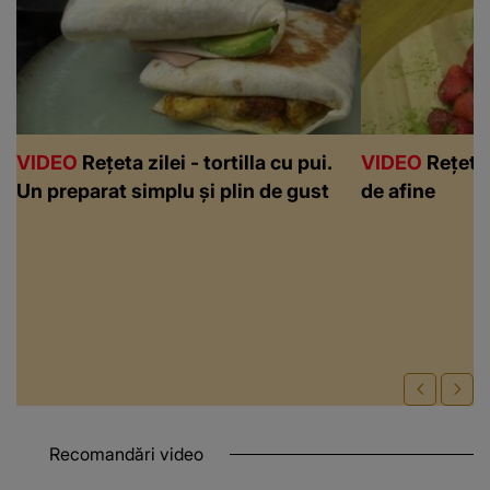
VIDEO
Rețeta zilei - tortilla cu pui.
VIDEO
Rețeta 
Un preparat simplu și plin de gust
de afine
Recomandări video