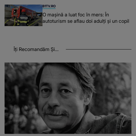
B1TV.RO
O maşină a luat foc în mers: În
autoturism se aflau doi adulți și un copil
Îți Recomandăm Și...