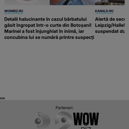
WOWBIZ.RO
KANALD.RO
Detalii halucinante în cazul bărbatului
Alertă de secur
găsit îngropat într-o curte din Botoșani!
Leipzig/Halle! T
Marinel a fost înjunghiat în inimă, iar
suspendat după
concubina lui se numără printre suspecți
Next
Previous
Parteneri: