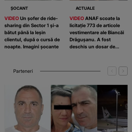
ȘOCANT
ACTUALE
VIDEO
Un șofer de ride-
VIDEO
ANAF scoate la
sharing din Sector 1 și-a
licitație 773 de articole
bătut până la leșin
vestimentare ale Biancăi
clientul, după o cursă de
Drăgușanu. A fost
noapte. Imagini șocante
deschis un dosar de
evaziune fiscală
Parteneri