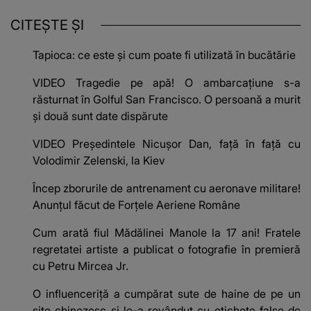
CITEȘTE ȘI
Tapioca: ce este și cum poate fi utilizată în bucătărie
VIDEO Tragedie pe apă! O ambarcaţiune s-a
răsturnat în Golful San Francisco. O persoană a murit
şi două sunt date dispărute
VIDEO Președintele Nicușor Dan, față în față cu
Volodimir Zelenski, la Kiev
Încep zborurile de antrenament cu aeronave militare!
Anunțul făcut de Forțele Aeriene Române
Cum arată fiul Mădălinei Manole la 17 ani! Fratele
regretatei artiste a publicat o fotografie în premieră
cu Petru Mircea Jr.
O influenceriță a cumpărat sute de haine de pe un
site chinezesc și le-a revândut cu etichete false de