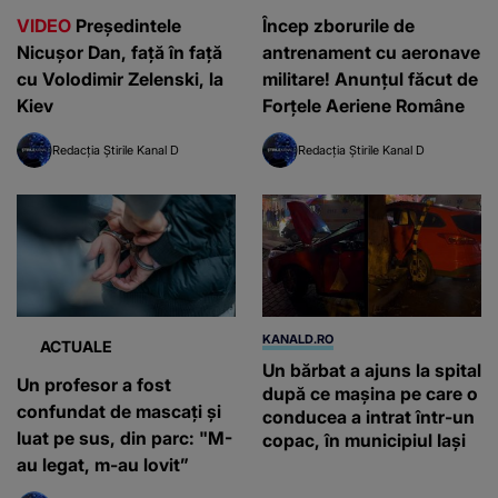
VIDEO
Președintele
Încep zborurile de
Nicușor Dan, față în față
antrenament cu aeronave
cu Volodimir Zelenski, la
militare! Anunțul făcut de
Kiev
Forțele Aeriene Române
Redacția Știrile Kanal D
Redacția Știrile Kanal D
KANALD.RO
ACTUALE
Un bărbat a ajuns la spital
Un profesor a fost
după ce mașina pe care o
confundat de mascaţi şi
conducea a intrat într-un
luat pe sus, din parc: "M-
copac, în municipiul Iași
au legat, m-au lovit”