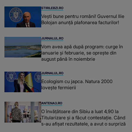
STIRILEBZI.RO
Vești bune pentru români! Guvernul Ilie
Bolojan anunță plafonarea facturilor!
JURNALUL.RO
Vom avea apă după program: curge în
ianuarie și februarie, se oprește din
august până în noiembrie
JURNALUL.RO
Ecologism cu japca. Natura 2000
lovește fermierii
ANTENA3.RO
O învățătoare din Sibiu a luat 4,90 la
Titularizare și a făcut contestație. Când
s-au afișat rezultatele, a avut o surpriză