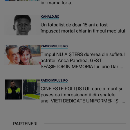
iar mama lor a…
KANALD.RO
Un fotbalist de doar 15 ani a fost
împușcat mortal chiar în timpul meciului
RADIOIMPULS.RO
Timpul NU A ȘTERS durerea din sufletul
actriței. Anca Pandrea, GEST
SFÂȘIETOR ÎN MEMORIA lui Iurie Darie:
"A fost copleșitor. Pe măsură ce trece
timpul parcă..."
RADIOIMPULS.RO
CINE ESTE POLIȚISTUL care a murit și
povestea impresionantă din spatele
unei VIEȚI DEDICATE UNIFORMEI: "Și-a
îndeplinit misiunile cu responsabilitate,
iar în relația cu colegii a fost un sprijin,
un sfătuitor și un..."
PARTENERI