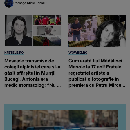
Redacția Știrile Kanal D
KFETELE.RO
WOWBIZ.RO
Mesajele transmise de
Cum arată fiul Mădălinei
colegii alpinistei care și-a
Manole la 17 ani! Fratele
găsit sfârșitul în Munții
regretatei artiste a
Bucegi. Antonia era
publicat o fotografie în
medic stomatolog: “Nu te
premieră cu Petru Mircea
vom uita niciodată!”
Jr.