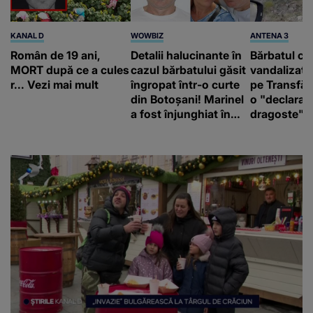
KANAL D
WOWBIZ
ANTENA 3
Român de 19 ani,
Detalii halucinante în
Bărbatul ca
MORT după ce a cules
cazul bărbatului găsit
vandalizat 
r... Vezi mai mult
îngropat într-o curte
pe Transfă
din Botoșani! Marinel
o "declaraţ
a fost înjunghiat în
dragoste" e
inimă, iar concubina
poliție și c
lui se numără printre
mediu
suspecți