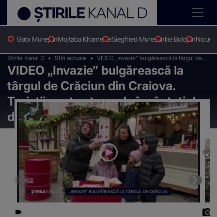
Gabi Mureșan
Mojtaba Khamenei
Siegfried Muresan
Ilie Bolojan
Nicușo
Stirile Kanal D
Stiri actuale
VIDEO „Invazie” bulgărească la târgul de
VIDEO „Invazie” bulgărească la
Crăciun din Craiova. Turiștii sunt extrem
de încântați de decorațiuni
târgul de Crăciun din Craiova.
Turiștii sunt extrem de încântați de
decorațiuni