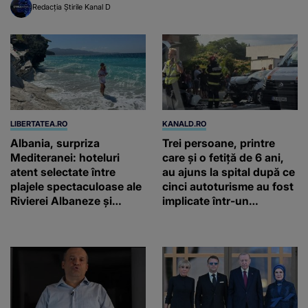
Redacția Știrile Kanal D
LIBERTATEA.RO
KANALD.RO
Albania, surpriza
Trei persoane, printre
Mediteranei: hoteluri
care și o fetiță de 6 ani,
atent selectate între
au ajuns la spital după ce
plajele spectaculoase ale
cinci autoturisme au fost
Rivierei Albaneze și
implicate într-un
farmecul autentic al
eveniment rutier în Eforie
Adriaticii
Sud