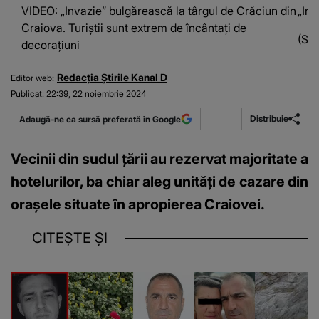
VIDEO: „Invazie” bulgărească la târgul de Crăciun din
„Inv
Craiova. Turiștii sunt extrem de încântați de
(Sur
decorațiuni
Redacția Știrile Kanal D
Editor web:
Publicat:
22:39, 22 noiembrie 2024
Distribuie
Adaugă-ne ca sursă preferată în Google
Vecinii din sudul țării au rezervat majoritate a
hotelurilor, ba chiar aleg unități de cazare din
orașele situate în apropierea Craiovei.
CITEȘTE ȘI