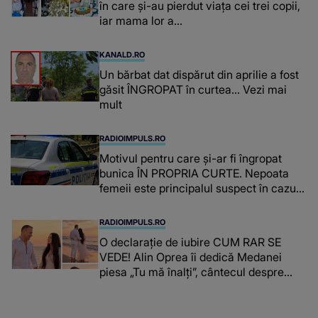
în care și-au pierdut viața cei trei copii,
iar mama lor a…
KANALD.RO
Un bărbat dat dispărut din aprilie a fost
găsit ÎNGROPAT în curtea... Vezi mai
mult
RADIOIMPULS.RO
Motivul pentru care și-ar fi îngropat
bunica ÎN PROPRIA CURTE. Nepoata
femeii este principalul suspect în cazul
din Galați, iar DETALIUL DESCOPERIT
DE ANCHETATORI a șocat localnicii
RADIOIMPULS.RO
O declarație de iubire CUM RAR SE
VEDE! Alin Oprea îi dedică Medanei
piesa „Tu mă înalți”, cântecul despre
omul care i-a schimbat DESTINUL și i-a
redat LUMINA DIN SUFLET: "M-ai iubit
cu bunătate și răbdare, până când omul