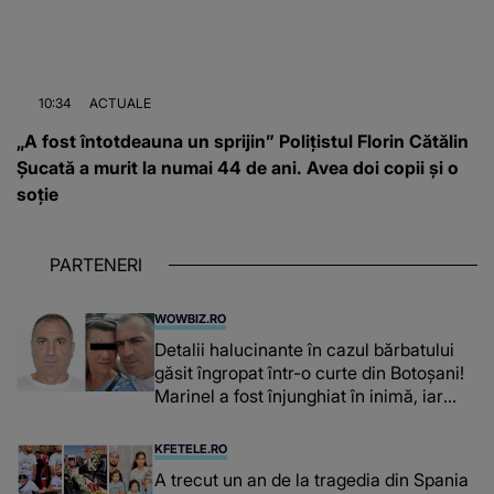
10:34
ACTUALE
„A fost întotdeauna un sprijin” Polițistul Florin Cătălin
Șucată a murit la numai 44 de ani. Avea doi copii și o
soție
PARTENERI
WOWBIZ.RO
Detalii halucinante în cazul bărbatului
găsit îngropat într-o curte din Botoșani!
Marinel a fost înjunghiat în inimă, iar
concubina lui se numără printre
suspecți
KFETELE.RO
A trecut un an de la tragedia din Spania