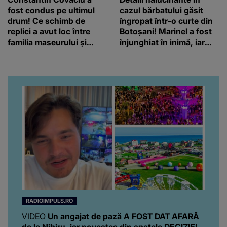
fost condus pe ultimul
cazul bărbatului găsit
drum! Ce schimb de
îngropat într-o curte din
replici a avut loc între
Botoșani! Marinel a fost
familia maseurului și
înjunghiat în inimă, iar
clubul Dinamo: “Am vrut
concubina lui se numără
să văd caracterul și
printre suspecți
obrazul.”
RADIOIMPULS.RO
VIDEO
Un angajat de pază A FOST DAT AFARĂ
de la Nibiru, iar povestea din spatele DECIZIEI