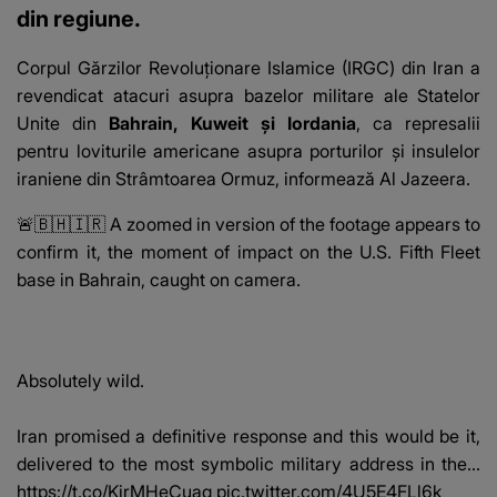
din regiune.
Corpul Gărzilor Revoluționare Islamice (IRGC) din
Iran
a
revendicat atacuri asupra bazelor militare ale Statelor
Unite din
Bahrain, Kuweit și Iordania
, ca represalii
pentru loviturile americane asupra porturilor și insulelor
iraniene din Strâmtoarea Ormuz, informează Al Jazeera.
🚨🇧🇭🇮🇷 A zoomed in version of the footage appears to
confirm it, the moment of impact on the U.S. Fifth Fleet
base in Bahrain, caught on camera.
Absolutely wild.
Iran promised a definitive response and this would be it,
delivered to the most symbolic military address in the…
https://t.co/KirMHeCuaq
pic.twitter.com/4U5E4FLl6k