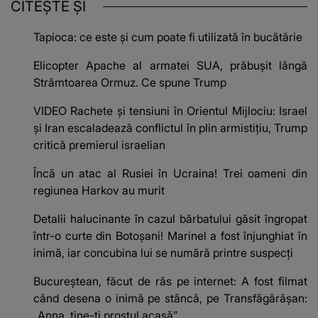
CITEȘTE ȘI
Tapioca: ce este și cum poate fi utilizată în bucătărie
Elicopter Apache al armatei SUA, prăbușit lângă
Strâmtoarea Ormuz. Ce spune Trump
VIDEO Rachete și tensiuni în Orientul Mijlociu: Israel
și Iran escaladează conflictul în plin armistițiu, Trump
critică premierul israelian
Încă un atac al Rusiei în Ucraina! Trei oameni din
regiunea Harkov au murit
Detalii halucinante în cazul bărbatului găsit îngropat
într-o curte din Botoșani! Marinel a fost înjunghiat în
inimă, iar concubina lui se numără printre suspecți
Bucureștean, făcut de râs pe internet: A fost filmat
când desena o inimă pe stâncă, pe Transfăgărășan:
„Anna, ține-ți prostul acasă”