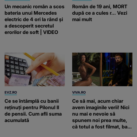
Un mecanic român a scos
Român de 19 ani, MORT
bateria unui Mercedes
după ce a cules r... Vezi
electric de 4 ori la rând și
mai mult
a descoperit secretul
erorilor de soft | VIDEO
EVZ.RO
VIVA.RO
Ce se întâmplă cu banii
Ce să mai, acum chiar
reținuți pentru Pilonul II
avem imaginile verii! Nici
de pensii. Cum afli suma
nu mai e nevoie să
acumulată
spunem noi prea multe,
că totul a fost filmat, ba
chiar artistul și-a întrebat