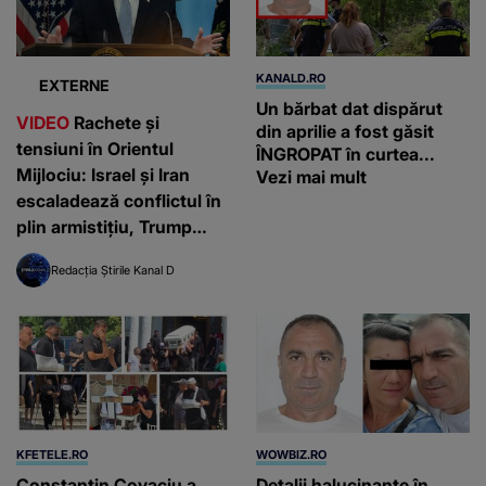
KANALD.RO
EXTERNE
Un bărbat dat dispărut
VIDEO
Rachete și
din aprilie a fost găsit
tensiuni în Orientul
ÎNGROPAT în curtea...
Mijlociu: Israel și Iran
Vezi mai mult
escaladează conflictul în
plin armistițiu, Trump
critică premierul israelian
Redacția Știrile Kanal D
KFETELE.RO
WOWBIZ.RO
Constantin Covaciu a
Detalii halucinante în