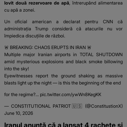
lovit două rezervoare de apă
, întrerupând alimentarea
cu apă a zonei.
Un oficial american a declarat pentru
CNN
că
administrația Trump consideră că atacurile nu vor
împiedica discuțiile de război.
🚨 BREAKING: CHAOS ERUPTS IN IRAN 🚨
Multiple major Iranian airports in TOTAL SHUTDOWN
amid mysterious explosions and black smoke billowing
into the sky!
Eyewitnesses report the ground shaking as massive
blasts light up the night — is this the beginning of the end
for the regime?…
pic.twitter.com/ywWn8KegKK
— CONSTITUTIONAL PATRIOT🇺🇸 (@ConstitustionX)
June 10, 2026
Iranul anunță că a lansat 4 rachete și