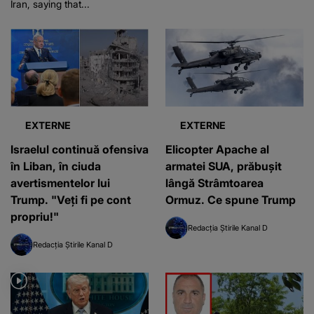
Iran, saying that...
EXTERNE
EXTERNE
Israelul continuă ofensiva
Elicopter Apache al
în Liban, în ciuda
armatei SUA, prăbușit
avertismentelor lui
lângă Strâmtoarea
Trump. "Veți fi pe cont
Ormuz. Ce spune Trump
propriu!"
Redacția Știrile Kanal D
Redacția Știrile Kanal D