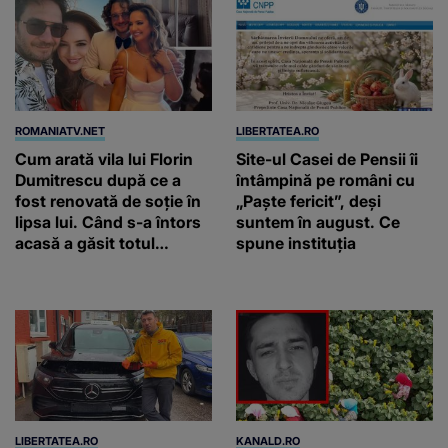
ROMANIATV.NET
LIBERTATEA.RO
Cum arată vila lui Florin
Site-ul Casei de Pensii îi
Dumitrescu după ce a
întâmpină pe români cu
fost renovată de soție în
„Paște fericit”, deși
lipsa lui. Când s-a întors
suntem în august. Ce
acasă a găsit totul
spune instituția
schimbat. A schimbat
casa din temelii / VIDEO
LIBERTATEA.RO
KANALD.RO