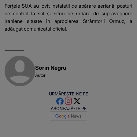
copleșitor. Pe măsură
Forțele SUA au lovit instalații de apărare aeriană, posturi
ce trece timpul
de control la sol și situri de radare de supraveghere
parcă..."
iraniene situate în apropierea Strâmtorii Ormuz, a
adăugat comunicatul oficial.
Sorin Negru
Autor
URMĂREȘTE-NE PE
ABONEAZĂ-TE PE