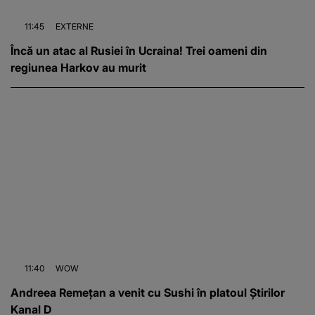
11:45
EXTERNE
Încă un atac al Rusiei în Ucraina! Trei oameni din
regiunea Harkov au murit
11:40
WOW
Andreea Remețan a venit cu Sushi în platoul Știrilor
Kanal D