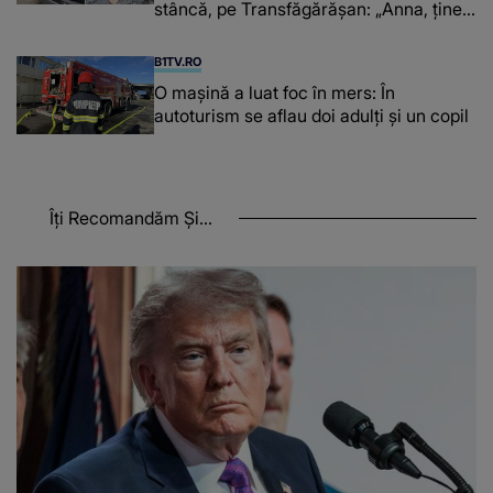
stâncă, pe Transfăgărășan: „Anna, ține-
ți prostul acasă”
B1TV.RO
O maşină a luat foc în mers: În
autoturism se aflau doi adulți și un copil
Îți Recomandăm Și...