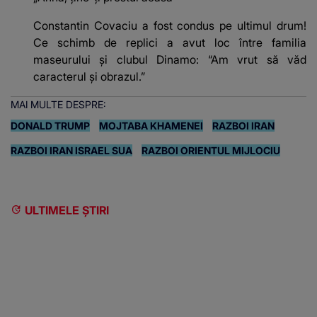
Constantin Covaciu a fost condus pe ultimul drum!
Ce schimb de replici a avut loc între familia
maseurului și clubul Dinamo: “Am vrut să văd
caracterul și obrazul.”
MAI MULTE DESPRE:
DONALD TRUMP
MOJTABA KHAMENEI
RAZBOI IRAN
RAZBOI IRAN ISRAEL SUA
RAZBOI ORIENTUL MIJLOCIU
ULTIMELE ȘTIRI