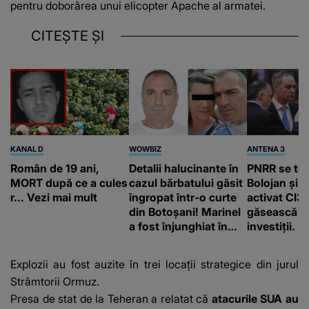
pentru doborârea unui elicopter Apache al armatei.
CITEȘTE ȘI
KANAL D
WOWBIZ
ANTENA 3
Român de 19 ani,
Detalii halucinante în
PNRR se te
MORT după ce a cules
cazul bărbatului găsit
Bolojan și 
r... Vezi mai mult
îngropat într-o curte
activat CI3
din Botoșani! Marinel
găsească b
a fost înjunghiat în
investiții. ”
inimă, iar concubina
Polonia şi T
lui se numără printre
utilizat PPP
Explozii au fost auzite în trei locații strategice din jurul
suspecți
Strâmtorii Ormuz.
Presa de stat de la Teheran a relatat că
atacurile SUA au