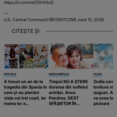
https://t.co/nmeOOVXAcD
—
U.S. Central Command (@CENTCOM)
June 10, 2026
CITEȘTE ȘI
KFETELE
RADIO IMPULS
CLICK
A trecut un an de la
Timpul NU A ȘTERS
Zodia care 
tragedia din Spania în
durerea din sufletul
lovitura vieț
care și-au pierdut
actriței. Anca
august. Ace
viața cei trei copii, iar
Pandrea, GEST
va avea lum
mama lor a…
SFÂȘIETOR ÎN
picioare
MEMORIA lui Iurie
Darie: "A fost