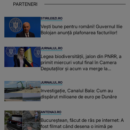
PARTENERI
din mine și-a regăsit pacea"
STIRILEBZI.RO
Vești bune pentru români! Guvernul Ilie
Bolojan anunță plafonarea facturilor!
JURNALUL.RO
Legea biodiversității, jalon din PNRR, a
primit miercuri votul final în Camera
Deputaților și acum va merge la
promulgare
JURNALUL.RO
Investigație, Canalul Bala: Cum au
dispărut milioane de euro pe Dunăre
ANTENA3.RO
Bucureștean, făcut de râs pe internet: A
fost filmat când desena o inimă pe