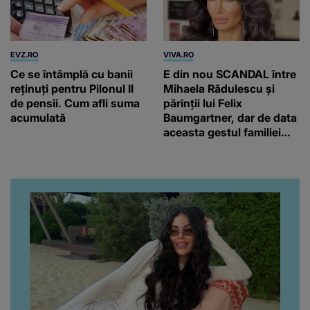
EVZ.RO
VIVA.RO
Ce se întâmplă cu banii
E din nou SCANDAL între
reținuți pentru Pilonul II
Mihaela Rădulescu și
de pensii. Cum afli suma
părinții lui Felix
acumulată
Baumgartner, dar de data
aceasta gestul familiei
regretatului ei iubit a
înfuriat-o pe vedeta
noastră! Fostei
prezentatoare nici că-i
vine să creadă că s-a
ajuns până aici, dar e
adevărat, au făcut-o și pe
asta! Și ce a ieșit la iveală
ar fi prea mult pentru
oricine: "Cu… mine, fata
româncă...”