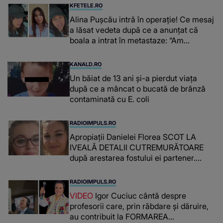
KFETELE.RO
Alina Pușcău intră în operație! Ce mesaj
a lăsat vedeta după ce a anunțat că
boala a intrat în metastaze: “Am
cancer!”
KANALD.RO
Un băiat de 13 ani și-a pierdut viața
după ce a mâncat o bucată de brânză
contaminată cu E. coli
RADIOIMPULS.RO
Apropiații Danielei Florea SCOT LA
IVEALĂ DETALII CUTREMURĂTOARE
după arestarea fostului ei partener.
PRIN CE A FOST NEVOITĂ să treacă
românca ucisă în Italia și ascunsă în
RADIOIMPULS.RO
lada unui pat: " Îmi pare rău că nu am
VIDEO
Igor Cuciuc cântă despre
reușit să fac mai mult pentru ea și..."
profesorii care, prin răbdare și dăruire,
au contribuit la FORMAREA