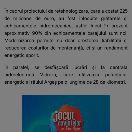
Vedeta a transmis un
care va adu
mesaj emoționant
42 de grade
În cadrul proiectului de retehnologizare, care a costat 225
fanilor
de milioane de euro, au fost înlocuite grătarele și
echipamentele hidromecanice, astfel încât în prezent
aproximativ 90% din echipamentele barajului sunt noi.
Modernizarea permite nu doar creșterea fiabilității și
reducerea costurilor de mentenanță, ci și un randament
energetic sporit.
În paralel, se desfășoară lucrări și la centrala
hidroelectrică Vidraru, care utilizează potențialul
energetic al râului Argeș pe o lungime de 28 de kilometri.