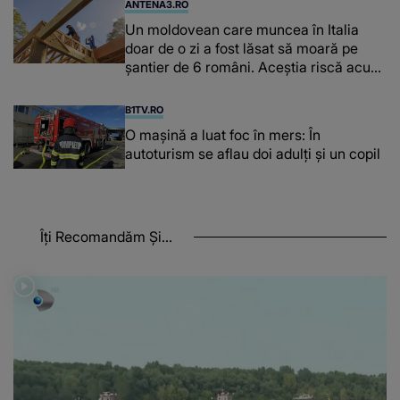
ANTENA3.RO
Un moldovean care muncea în Italia
doar de o zi a fost lăsat să moară pe
şantier de 6 români. Aceștia riscă acum
închisoarea
B1TV.RO
O maşină a luat foc în mers: În
autoturism se aflau doi adulți și un copil
Îți Recomandăm Și...