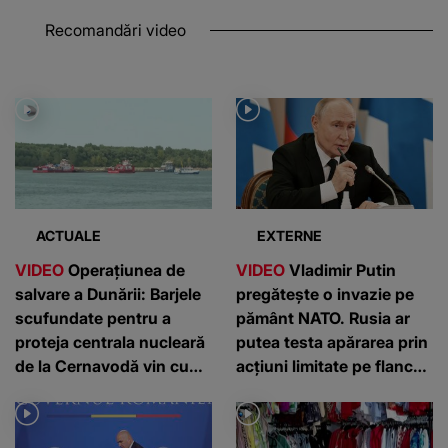
Recomandări video
ACTUALE
EXTERNE
VIDEO
Operațiunea de
VIDEO
Vladimir Putin
salvare a Dunării: Barjele
pregătește o invazie pe
scufundate pentru a
pământ NATO. Rusia ar
proteja centrala nucleară
putea testa apărarea prin
de la Cernavodă vin cu
acțiuni limitate pe flancul
vești proaste de la
estic, avertizează
climatologi
serviciile americane de
informații