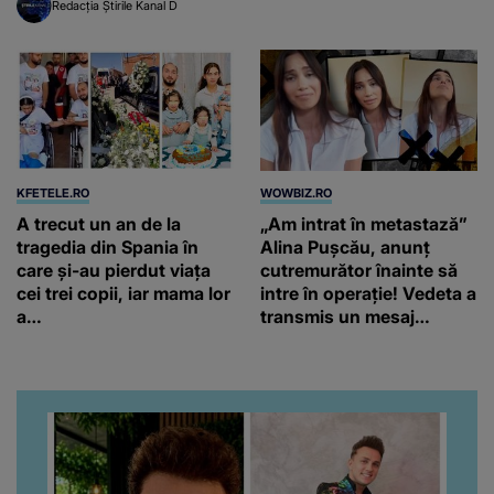
Redacția Știrile Kanal D
KFETELE.RO
WOWBIZ.RO
A trecut un an de la
„Am intrat în metastază”
tragedia din Spania în
Alina Pușcău, anunț
care și-au pierdut viața
cutremurător înainte să
cei trei copii, iar mama lor
intre în operație! Vedeta a
a…
transmis un mesaj
emoționant fanilor