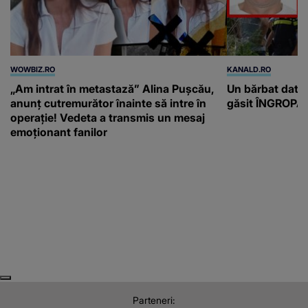
WOWBIZ.RO
KANALD.RO
„Am intrat în metastază” Alina Pușcău,
Un bărbat dat di
anunț cutremurător înainte să intre în
găsit ÎNGROPAT 
operație! Vedeta a transmis un mesaj
emoționant fanilor
Next
Previous
Parteneri: