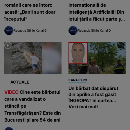
românii care se întorc
Internațională de
acasă: „Banii sunt doar
Inteligență Artificială! Din
începutul”
lotul țării a făcut parte și
David Georgescu, elev în
Redacția Știrile Kanal D
Redacția Știrile Kanal D
Timișoara
KANALD.RO
ACTUALE
Un bărbat dat dispărut
VIDEO
Cine este bărbatul
din aprilie a fost găsit
care a vandalizat o
ÎNGROPAT în curtea...
stâncă pe
Vezi mai mult
Transfăgărășan? Este din
București și are 54 de ani