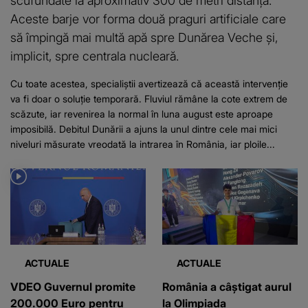
scufundate la aproximativ 300 de metri distanță.
Aceste barje vor forma două praguri artificiale care
să împingă mai multă apă spre Dunărea Veche și,
implicit, spre centrala nucleară.
Cu toate acestea, specialiștii avertizează că această intervenție
va fi doar o soluție temporară. Fluviul rămâne la cote extrem de
scăzute, iar revenirea la normal în luna august este aproape
imposibilă. Debitul Dunării a ajuns la unul dintre cele mai mici
niveluri măsurate vreodată la intrarea în România, iar ploile...
ACTUALE
ACTUALE
VDEO Guvernul promite
România a câștigat aurul
200.000 Euro pentru
la Olimpiada