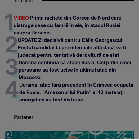
Top citite
VIDEO
Prima rachetă din Coreea de Nord care
distruge case cu familii în ele, în atacul Rusiei
asupra Ucrainei
UPDATE Zi decisivă pentru Călin Georgescu!
Fostul candidat la prezidențiale află dacă va fi
judecat pentru tentativă de lovitură de stat
Ucraina continuă să atace Rusia. Cel puțin cinci
persoane au fost ucise în ultimul atac din
Moscova
Ucraina, atac fără precedent în Crimeea ocupată
de Rusia. "Amazonul lui Putin" și 13 instalații
energetice au fost distruse
Parteneri