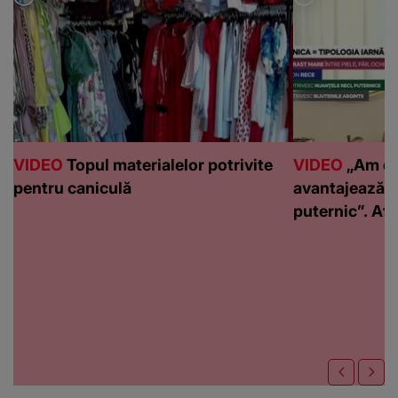
VIDEO
Topul materialelor potrivite
VIDEO
„Am de
pentru caniculă
avantajează c
puternic”. Află