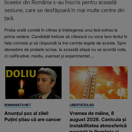
liceelor din România s-au înscris pentru această
sesiune, care se desfășoară în mai multe centre din
țară.
Proba orală constă în citirea și înțelegerea unui text extras la
prima vedere. Candidații trebuie să citească cu voce tare textul în
fața comisiei și să răspundă la trei cerințe legate de acesta. Spre
deosebire de probele scrise, la această etapă nu se acordă note,
ci calificative: mediu, avansat și experimentat....
ROMANIATV.NET
LIBERTATEA.RO
Anunţul şoc al zilei!
Vremea de mâine, 8
Puţini ştiau că are cancer
august 2026. Canicula și
instabilitatea atmosferică
persistă în România și