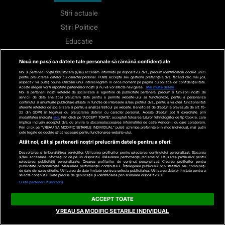
Stiri actuale
Stiri Politice
Educatie
Stiri externe
Nouă ne pasă ca datele tale personale să rămână confidențiale
Life
Noi și partenerii noștri
589
stocăm și/sau accesăm informații pe dispozitivul dvs., precum identificatorii cookie unici
pentru prelucrarea datelor cu caracter personal. Puteți accepta sau gestiona preferințele dvs. făcând clic mai jos,
Tech
respectiv vă puteți opune utilizării unui interes legitim în orice moment pe pagina cu politica de confidențialitate.
Aceste alegeri vor fi raportate partenerilor noștri și nu vă vor afecta navigarea.
Mai multe detalii
Noi si partenerii nostri (retelele de socializare si agentiile de publicitate partenere, precum si furnizorii nostri de
Stiri auto
servicii de date analitice) prelucram date pentru a permite website-ului sa functioneze, pentru a personaliza
continutul si anunturile publicitare afisate in functie de interesele si/sau profilul dvs., pentru a va oferi functionalitati
aferente retelelor de socializare si pentru a analiza traficul pe website. Beneficiati de drepturile prevazute de art. 15-
Stiri economice
22 din GDPR in legatura cu prelucrarea datelor cu caracter personal. Aceste drepturi pot fi exercitate prin
modalitatea indicata
aici
. Prin click pe “ACCEPT TOATE”, acceptati folosirea tuturor Tehnologiilor de tip Cookie, care
implica inclusiv acceptul dvs. cu privire la stocarea/accesarea informatiilor de catre Vendor-ii cu care colaboram.
Sport
Prin click pe “VREAU SA MODIFIC SETARILE INDIVIDUAL” puteti schimba preferintele in mod individual, mai putin
cele legate de cookie strict necesare pentru functionarea website-ului.
Atât noi, cât și partenerii noștri prelucrăm datele pentru a oferi:
Contact
Dezvoltarea și îmbunătățirea serviciilor. Utilizarea profilurilor pentru selectarea conținutului personalizat. Stocarea
și/sau accesarea informațiilor de pe un dispozitiv. Măsurarea performanței reclamelor. Utilizarea profilurilor pentru
selectarea publicității personalizate. Crearea profilurilor de conținut personalizat. Crearea profilurilor pentru
Bd. Mărăști 65-67,
publicitate personalizată. Măsurarea performanței conținutului. Înțelegerea publicului prin statistici sau combinații
de date din surse diferite. Utilizarea de date limitate pentru a selecta publicitatea. Utilizarea datelor limitate pentru a
selecta conținutul. Date precise de geolocație și identificarea prin scanarea dispozitivului.
Romexpo Intrarea C,
Listă parteneri (furnizori)
Pavilion T, sector 1
ACCEPT TOATE
VREAU SA MODIFIC SETARILE INDIVIDUAL
Urmărește-ne
pe rețelele sociale: