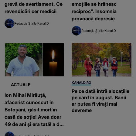
grevă de avertisment. Ce
emoțiile se hrănesc
revendicări cer medicii
reciproc”. Insomnia
provoacă depresie
Redacția Știrile Kanal D
Redacția Știrile Kanal D
KANALD.RO
ACTUALE
Pe ce dată intră alocațiile
Ion Mihai Mirăuță,
pe card în august. Banii
afacerist cunoscut în
ar putea fi virați mai
Botoșani, găsit mort în
devreme
casă de soție! Avea doar
49 de ani și era tatăl a doi
copii