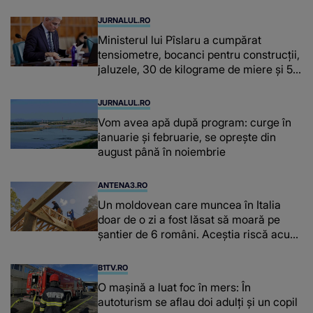
JURNALUL.RO
Ministerul lui Pîslaru a cumpărat
tensiometre, bocanci pentru construcții,
jaluzele, 30 de kilograme de miere și 50
de kilograme de cafea
JURNALUL.RO
Vom avea apă după program: curge în
ianuarie și februarie, se oprește din
august până în noiembrie
ANTENA3.RO
Un moldovean care muncea în Italia
doar de o zi a fost lăsat să moară pe
şantier de 6 români. Aceștia riscă acum
închisoarea
B1TV.RO
O maşină a luat foc în mers: În
autoturism se aflau doi adulți și un copil