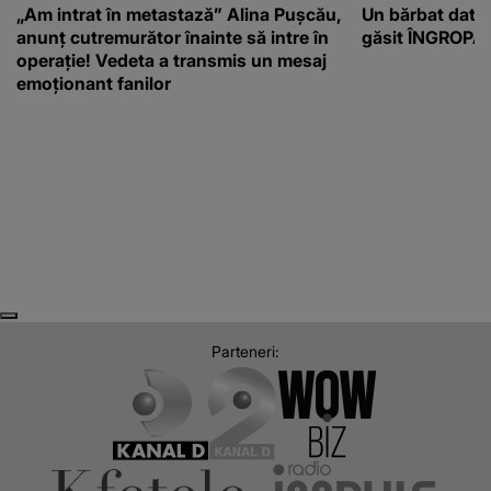
„Am intrat în metastază” Alina Pușcău,
Un bărbat dat di
anunț cutremurător înainte să intre în
găsit ÎNGROPAT 
operație! Vedeta a transmis un mesaj
emoționant fanilor
Next
Previous
Parteneri: