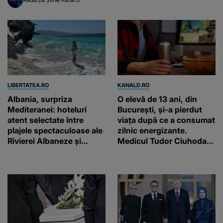
LIBERTATEA.RO
KANALD.RO
Albania, surpriza
O elevă de 13 ani, din
Mediteranei: hoteluri
București, și-a pierdut
atent selectate între
viața după ce a consumat
plajele spectaculoase ale
zilnic energizante.
Rivierei Albaneze și
Medicul Tudor Ciuhodaru
farmecul autentic al
trage un semnal de
Adriaticii
alarmă