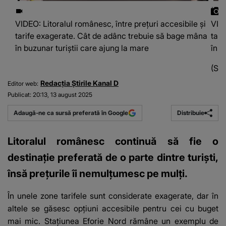
VIDEO: Litoralul românesc, între prețuri accesibile și
VIDE
tarife exagerate. Cât de adânc trebuie să bage mâna
tari
în buzunar turiștii care ajung la mare
în b
(Sur
Redacția Știrile Kanal D
Editor web:
Publicat:
20:13, 13 august 2025
Distribuie
Adaugă-ne ca sursă preferată în Google
Litoralul românesc continuă să fie o
destinație preferată de o parte dintre turiști,
însă prețurile îi nemulțumesc pe mulți.
În unele zone tarifele sunt considerate exagerate, dar în
altele se găsesc opțiuni accesibile pentru cei cu buget
mai mic. Stațiunea Eforie Nord rămâne un exemplu de