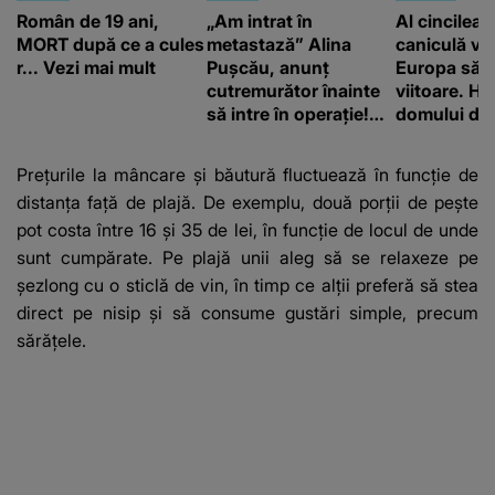
Român de 19 ani,
„Am intrat în
Al cincilea 
MORT după ce a cules
metastază” Alina
caniculă va
r... Vezi mai mult
Pușcău, anunț
Europa să
cutremurător înainte
viitoare. H
să intre în operație!
domului de 
Vedeta a transmis un
care va adu
mesaj emoționant
42 de grade
Prețurile la mâncare și băutură fluctuează în funcție de
fanilor
distanța față de plajă. De exemplu, două porții de pește
pot costa între 16 și 35 de lei, în funcție de locul de unde
sunt cumpărate. Pe plajă unii aleg să se relaxeze pe
șezlong cu o sticlă de vin, în timp ce alții preferă să stea
direct pe nisip și să consume gustări simple, precum
sărățele.