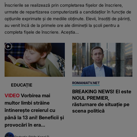
Înscrierile se realizează prin completarea fișelor de înscriere,
urmate de repartizarea computerizată a candidaților în funcție de
opțiunile exprimate și de mediile obținute. Elevii, însoțiți de părinți,
au venit încă de la primele ore ale dimineții la școli pentru a
completa fișele de înscriere. Aceștia...
ROMANIATV.NET
EDUCAȚIE
BREAKING NEWS! El este
VIDEO
Vorbirea mai
NOUL PREMIER,
multor limbi străine
răsturnare de situație pe
întinerește creierul cu
scena politică
până la 13 ani! Beneficii și
provocări în era
inteligenței artificiale
Redacția Știrile Kanal D