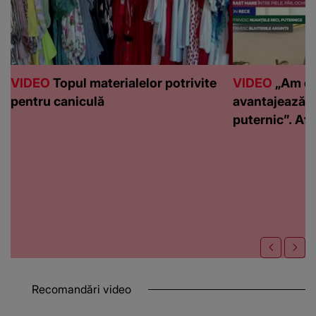
VIDEO
Topul materialelor potrivite
VIDEO
„Am de
pentru caniculă
avantajează c
puternic”. Află
Recomandări video