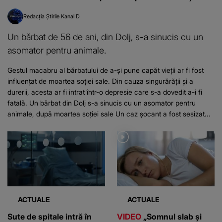
Redacția Știrile Kanal D
Un bărbat de 56 de ani, din Dolj, s-a sinucis cu un
asomator pentru animale.
Gestul macabru al bărbatului de a-și pune capăt vieții ar fi fost
influențat de moartea soției sale. Din cauza singurărății și a
durerii, acesta ar fi intrat într-o depresie care s-a dovedit a-i fi
fatală. Un bărbat din Dolj s-a sinucis cu un asomator pentru
animale, după moartea soției sale Un caz șocant a fost sesizat...
ACTUALE
ACTUALE
Sute de spitale intră în
VIDEO
„Somnul slab și