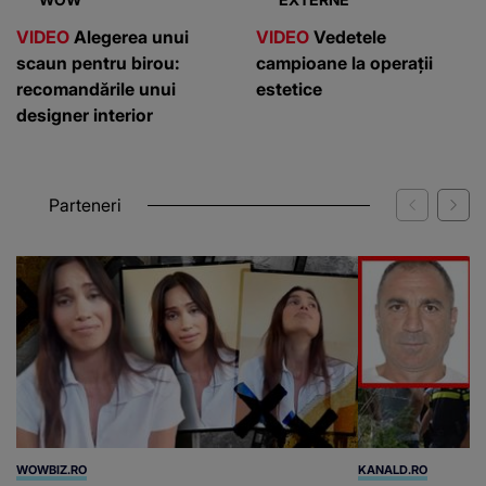
VIDEO
Alegerea unui
VIDEO
Vedetele
scaun pentru birou:
campioane la operații
recomandările unui
estetice
designer interior
Parteneri
WOWBIZ.RO
KANALD.RO