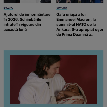
EVZ.RO
VIVA.RO
Ajutorul de înmormântare
Gafa uriașă a lui
în 2026. Schimbările
Emmanuel Macron, la
intrate în vigoare din
summit-ul NATO de la
această lună
Ankara. S-a apropiat ușor
de Prima Doamnă a
Turciei, iar ce-a urmat e
subiectul care face
înconjurul presei