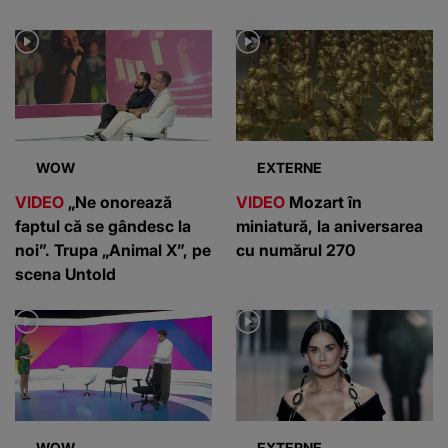
WOW
EXTERNE
VIDEO
„Ne onorează
VIDEO
Mozart în
faptul că se gândesc la
miniatură, la aniversarea
noi”. Trupa „Animal X”, pe
cu numărul 270
scena Untold
WOW
EXTERNE