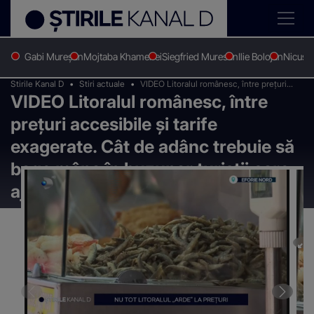
Gabi Mureșan
Mojtaba Khamenei
Siegfried Muresan
Ilie Bolojan
Nicușo
Stirile Kanal D
Stiri actuale
VIDEO Litoralul românesc, între prețuri
VIDEO Litoralul românesc, între
accesibile și tarife exagerate. Cât de
adânc trebuie să bage mâna în buzunar
prețuri accesibile și tarife
turiștii care ajung la mare
exagerate. Cât de adânc trebuie să
bage mâna în buzunar turiștii care
ajung la mare