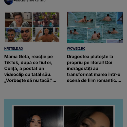
Redacția Știrile Kanal D
KFETELE.RO
WOWBIZ.RO
Mama Geta, reacție pe
Dragostea plutește la
TikTok, după ce fiul ei,
propriu pe litoral! Doi
Culiță, a postat un
îndrăgostiți au
videoclip cu tatăl său.
transformat marea într-o
„Vorbește să nu tacă.”
scenă de film romantic.
Artistul a reacționat și el:
Turiștii prezenți s-au uitat
“Văd că nu te potoleşti.”
de două ori