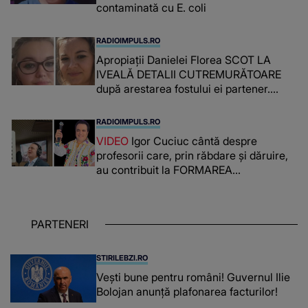
contaminată cu E. coli
RADIOIMPULS.RO
Apropiații Danielei Florea SCOT LA
IVEALĂ DETALII CUTREMURĂTOARE
după arestarea fostului ei partener.
PRIN CE A FOST NEVOITĂ să treacă
românca ucisă în Italia și ascunsă în
RADIOIMPULS.RO
lada unui pat: " Îmi pare rău că nu am
VIDEO
Igor Cuciuc cântă despre
reușit să fac mai mult pentru ea și..."
profesorii care, prin răbdare și dăruire,
au contribuit la FORMAREA
OAMENILOR DE ASTĂZI. Ce spune
despre dascălii care lasă amprente
puternice ÎN SUFLETELE ELEVILOR,
PARTENERI
chiar și după trecerea anilor: "De
fiecare dată când..."
STIRILEBZI.RO
Vești bune pentru români! Guvernul Ilie
Bolojan anunță plafonarea facturilor!