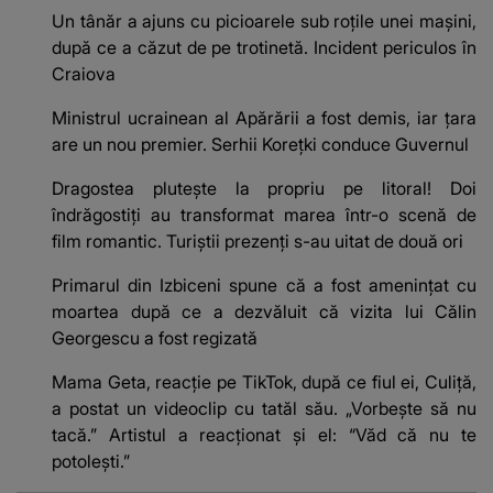
Un tânăr a ajuns cu picioarele sub roțile unei mașini,
după ce a căzut de pe trotinetă. Incident periculos în
Craiova
Ministrul ucrainean al Apărării a fost demis, iar țara
are un nou premier. Serhii Korețki conduce Guvernul
Dragostea plutește la propriu pe litoral! Doi
îndrăgostiți au transformat marea într-o scenă de
film romantic. Turiștii prezenți s-au uitat de două ori
Primarul din Izbiceni spune că a fost amenințat cu
moartea după ce a dezvăluit că vizita lui Călin
Georgescu a fost regizată
Mama Geta, reacție pe TikTok, după ce fiul ei, Culiță,
a postat un videoclip cu tatăl său. „Vorbește să nu
tacă.” Artistul a reacționat și el: “Văd că nu te
potoleşti.”