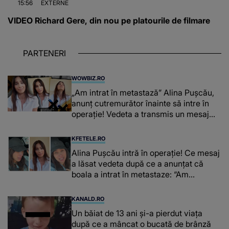
15:56
EXTERNE
VIDEO Richard Gere, din nou pe platourile de filmare
PARTENERI
WOWBIZ.RO
„Am intrat în metastază” Alina Pușcău,
anunț cutremurător înainte să intre în
operație! Vedeta a transmis un mesaj
emoționant fanilor
KFETELE.RO
Alina Pușcău intră în operație! Ce mesaj
a lăsat vedeta după ce a anunțat că
boala a intrat în metastaze: “Am
cancer!”
KANALD.RO
Un băiat de 13 ani și-a pierdut viața
după ce a mâncat o bucată de brânză