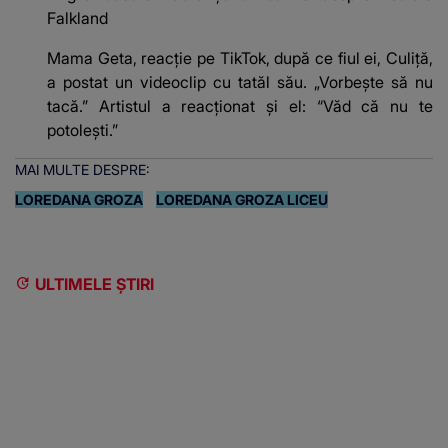
Falkland
Mama Geta, reacție pe TikTok, după ce fiul ei, Culiță,
a postat un videoclip cu tatăl său. „Vorbește să nu
tacă.” Artistul a reacționat și el: “Văd că nu te
potoleşti.”
MAI MULTE DESPRE:
LOREDANA GROZA
LOREDANA GROZA LICEU
ULTIMELE ȘTIRI