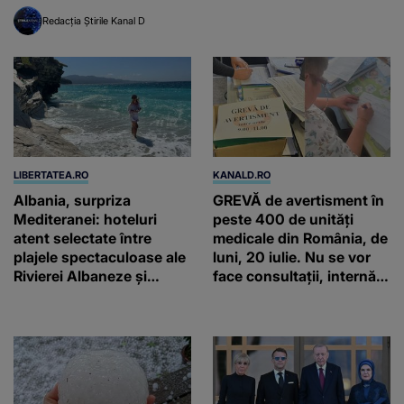
inteligenței artificiale
Redacția Știrile Kanal D
LIBERTATEA.RO
KANALD.RO
Albania, surpriza
GREVĂ de avertisment în
Mediteranei: hoteluri
peste 400 de unități
atent selectate între
medicale din România, de
plajele spectaculoase ale
luni, 20 iulie. Nu se vor
Rivierei Albaneze și
face consultații, internări
farmecul autentic al
și operații
Adriaticii