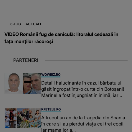
6 AUG
ACTUALE
VIDEO Românii fug de caniculă: litoralul cedează în
fața munților răcoroși
PARTENERI
WOWBIZ.RO
Detalii halucinante în cazul bărbatului
găsit îngropat într-o curte din Botoșani!
Marinel a fost înjunghiat în inimă, iar
concubina lui se numără printre
suspecți
KFETELE.RO
A trecut un an de la tragedia din Spania
în care și-au pierdut viața cei trei copii,
iar mama lor a…