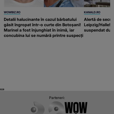
WOWBIZ.RO
KANALD.RO
Detalii halucinante în cazul bărbatului
Alertă de secur
găsit îngropat într-o curte din Botoșani!
Leipzig/Halle! T
Marinel a fost înjunghiat în inimă, iar
suspendat după
concubina lui se numără printre suspecți
Next
Previous
Parteneri: