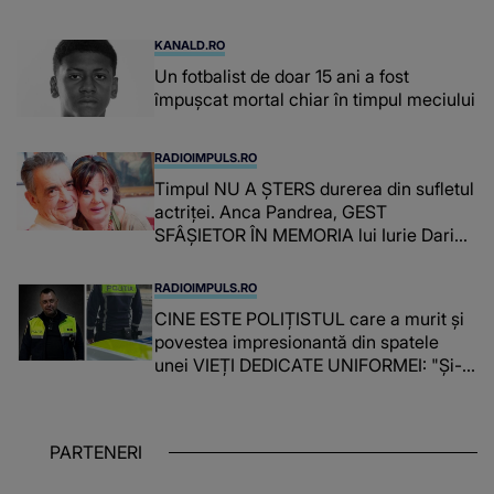
KANALD.RO
Un fotbalist de doar 15 ani a fost
împușcat mortal chiar în timpul meciului
RADIOIMPULS.RO
Timpul NU A ȘTERS durerea din sufletul
actriței. Anca Pandrea, GEST
SFÂȘIETOR ÎN MEMORIA lui Iurie Darie:
"A fost copleșitor. Pe măsură ce trece
timpul parcă..."
RADIOIMPULS.RO
CINE ESTE POLIȚISTUL care a murit și
povestea impresionantă din spatele
unei VIEȚI DEDICATE UNIFORMEI: "Și-a
îndeplinit misiunile cu responsabilitate,
iar în relația cu colegii a fost un sprijin,
un sfătuitor și un..."
PARTENERI