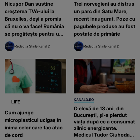
Nicușor Dan susține
Trei norvegieni au distrus
creșterea TVA-ului la
un parc din Satu Mare,
Bruxelles, deși a promis
recent inaugurat. Poze cu
că nu o va face! România
pagubele produse au fost
se pregătește pentru un
postate de primărie
nou șoc economic
Redacția Știrile Kanal D
Redacția Știrile Kanal D
KANALD.RO
LIFE
O elevă de 13 ani, din
Cum ajunge
București, și-a pierdut
microplasticul ucigaș în
viața după ce a consumat
inima celor care fac atac
zilnic energizante.
Medicul Tudor Ciuhodaru
de cord