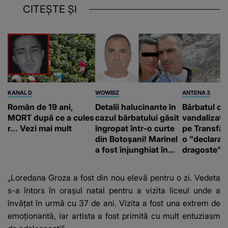
CITEȘTE ȘI
KANAL D
WOWBIZ
ANTENA 3
Român de 19 ani,
Detalii halucinante în
Bărbatul ca
MORT după ce a cules
cazul bărbatului găsit
vandalizat 
r... Vezi mai mult
îngropat într-o curte
pe Transfă
din Botoșani! Marinel
o "declaraţ
a fost înjunghiat în
dragoste" e
inimă, iar concubina
poliție și c
lui se numără printre
mediu
„Loredana Groza a fost din nou elevă pentru o zi. Vedeta
suspecți
s-a întors în orașul natal pentru a vizita liceul unde a
învățat în urmă cu 37 de ani. Vizita a fost una extrem de
emoționantă, iar artista a fost primită cu mult entuziasm