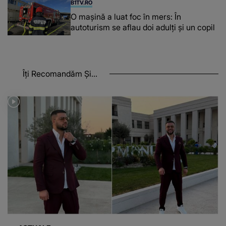
B1TV.RO
O maşină a luat foc în mers: În
autoturism se aflau doi adulți și un copil
Îți Recomandăm Și...