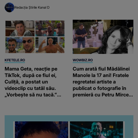
trage un semnal de
alarmă
Redacția Știrile Kanal D
KFETELE.RO
WOWBIZ.RO
Mama Geta, reacție pe
Cum arată fiul Mădălinei
TikTok, după ce fiul ei,
Manole la 17 ani! Fratele
Culiță, a postat un
regretatei artiste a
videoclip cu tatăl său.
publicat o fotografie în
„Vorbește să nu tacă.”
premieră cu Petru Mircea
Artistul a reacționat și el:
Jr.
“Văd că nu te potoleşti.”