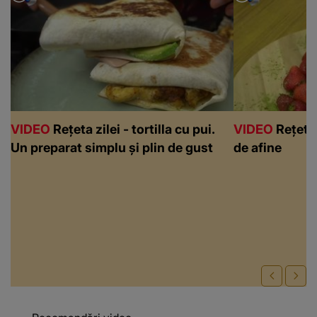
VIDEO
Rețeta zilei - tortilla cu pui.
VIDEO
Rețeta 
Un preparat simplu și plin de gust
de afine