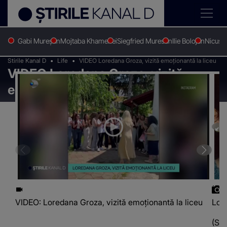
Gabi Mureșan
Mojtaba Khamenei
Siegfried Muresan
Ilie Bolojan
Nicușo
Stirile Kanal D
Life
VIDEO Loredana Groza, vizită emoționantă la liceu
VIDEO Loredana Groza, vizită
emoționantă la liceu
VIDEO: Loredana Groza, vizită emoționantă la liceu
Lore
(Sur