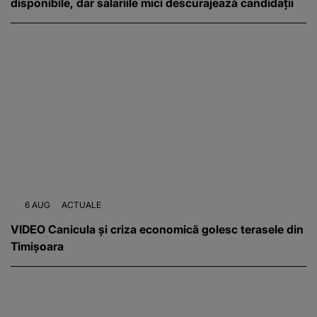
disponibile, dar salariile mici descurajează candidații
6 AUG
ACTUALE
VIDEO Canicula și criza economică golesc terasele din
Timișoara