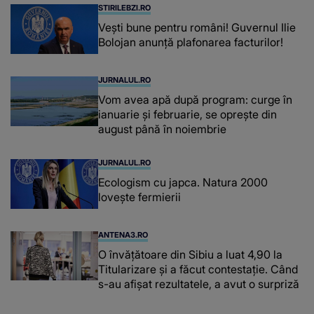
STIRILEBZI.RO
Vești bune pentru români! Guvernul Ilie
Bolojan anunță plafonarea facturilor!
JURNALUL.RO
Vom avea apă după program: curge în
ianuarie și februarie, se oprește din
august până în noiembrie
JURNALUL.RO
Ecologism cu japca. Natura 2000
lovește fermierii
ANTENA3.RO
O învățătoare din Sibiu a luat 4,90 la
Titularizare și a făcut contestație. Când
s-au afișat rezultatele, a avut o surpriză