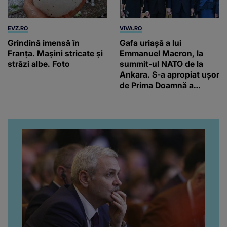
EVZ.RO
VIVA.RO
Grindină imensă în
Gafa uriașă a lui
Franța. Mașini stricate și
Emmanuel Macron, la
străzi albe. Foto
summit-ul NATO de la
Ankara. S-a apropiat ușor
de Prima Doamnă a
Turciei, iar ce-a urmat e
subiectul care face
înconjurul presei