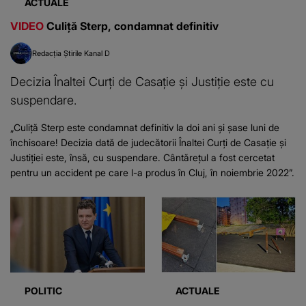
ACTUALE
VIDEO
Culiță Sterp, condamnat definitiv
Redacția Știrile Kanal D
Decizia Înaltei Curți de Casație și Justiție este cu
suspendare.
„Culiță Sterp este condamnat definitiv la doi ani și șase luni de
închisoare! Decizia dată de judecătorii Înaltei Curți de Casație și
Justiției este, însă, cu suspendare. Cântărețul a fost cercetat
pentru un accident pe care l-a produs în Cluj, în noiembrie 2022”.
POLITIC
ACTUALE