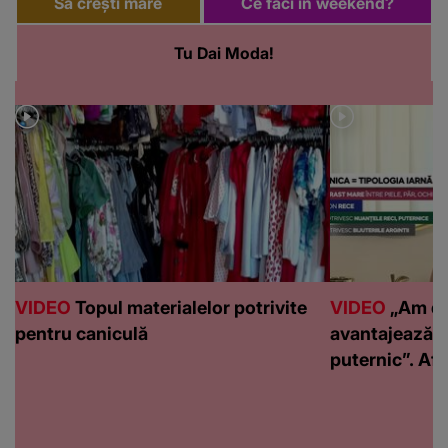
Să crești mare
Ce faci in weekend?
Tu Dai Moda!
VIDEO
Topul materialelor potrivite
VIDEO
„Am de
pentru caniculă
avantajează c
puternic”. Află