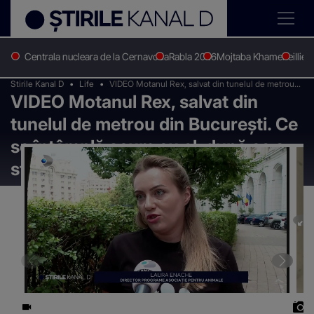
Centrala nucleara de la Cernavoda
Rabla 2026
Mojtaba Khamenei
Ilie 
Stirile Kanal D
Life
VIDEO Motanul Rex, salvat din tunelul de metrou
VIDEO Motanul Rex, salvat din
din București. Ce se întâmplă acum cu el, după ce
a stat captiv cinci zile
tunelul de metrou din București. Ce
se întâmplă acum cu el, după ce a
stat captiv cinci zile