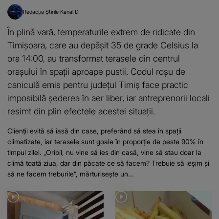
Redacția Știrile Kanal D
În plină vară, temperaturile extrem de ridicate din
Timișoara, care au depășit 35 de grade Celsius la
ora 14:00, au transformat terasele din centrul
orașului în spații aproape pustii. Codul roșu de
caniculă emis pentru județul Timiș face practic
imposibilă șederea în aer liber, iar antreprenorii locali
resimt din plin efectele acestei situații.
Clienții evită să iasă din case, preferând să stea în spații
climatizate, iar terasele sunt goale în proporție de peste 90% în
timpul zilei. „Oribil, nu vine să ies din casă, vine să stau doar la
climă toată ziua, dar din păcate ce să facem? Trebuie să ieșim și
să ne facem treburile”, mărturisește un...