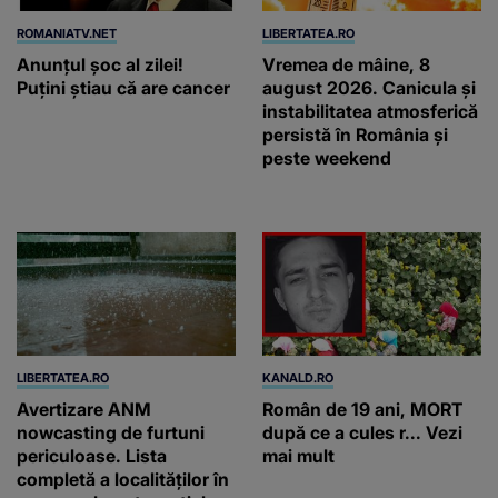
ROMANIATV.NET
LIBERTATEA.RO
Anunţul şoc al zilei!
Vremea de mâine, 8
Puţini ştiau că are cancer
august 2026. Canicula și
instabilitatea atmosferică
persistă în România și
peste weekend
LIBERTATEA.RO
KANALD.RO
Avertizare ANM
Român de 19 ani, MORT
nowcasting de furtuni
după ce a cules r... Vezi
periculoase. Lista
mai mult
completă a localităților în