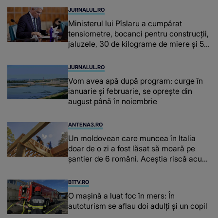
JURNALUL.RO
Ministerul lui Pîslaru a cumpărat
tensiometre, bocanci pentru construcții,
jaluzele, 30 de kilograme de miere și 50
de kilograme de cafea
JURNALUL.RO
Vom avea apă după program: curge în
ianuarie și februarie, se oprește din
august până în noiembrie
ANTENA3.RO
Un moldovean care muncea în Italia
doar de o zi a fost lăsat să moară pe
şantier de 6 români. Aceștia riscă acum
închisoarea
B1TV.RO
O maşină a luat foc în mers: În
autoturism se aflau doi adulți și un copil