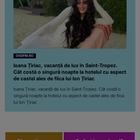
adevărat, au făcut-o și pe
asta! Și ce a ieșit la iveală
ar fi prea mult pentru
oricine: "Cu… mine, fata
româncă...”
DIGIFM.RO
Ioana Țiriac, vacanță de lux în Saint-Tropez.
Cât costă o singură noapte la hotelul cu aspect
de castel ales de fiica lui Ion Țiriac
Ioana Țiriac, vacanță de lux în Saint-Tropez. Cât costă o
singură noapte la hotelul cu aspect de castel ales de fiica
lui Ion Țiriac