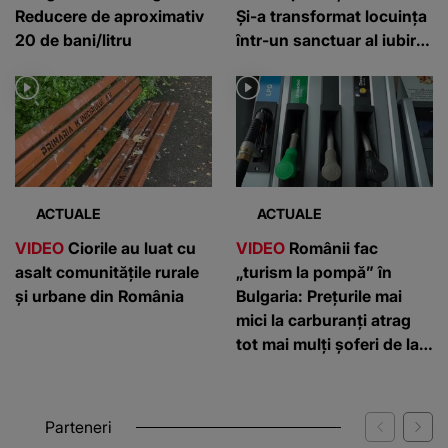
Reducere de aproximativ
Și-a transformat locuința
20 de bani/litru
într-un sanctuar al iubirii
pentru animale
ACTUALE
ACTUALE
VIDEO
Ciorile au luat cu
VIDEO
Românii fac
asalt comunitățile rurale
„turism la pompă” în
și urbane din România
Bulgaria: Prețurile mai
mici la carburanți atrag
tot mai mulți șoferi de la
graniță
Parteneri