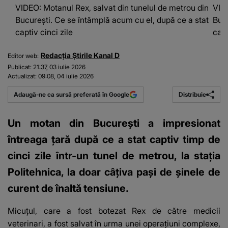
VIDEO: Motanul Rex, salvat din tunelul de metrou din
VIDE
București. Ce se întâmplă acum cu el, după ce a stat
Bucu
captiv cinci zile
capt
Redacția Știrile Kanal D
Editor web:
Publicat:
21:37, 03 iulie 2026
Actualizat:
09:08, 04 iulie 2026
Distribuie
Adaugă-ne ca sursă preferată în Google
Un motan din București a impresionat
întreaga țară după ce a stat captiv timp de
cinci zile într-un tunel de metrou, la stația
Politehnica, la doar câțiva pași de șinele de
curent de înaltă tensiune.
Micuțul, care a fost botezat Rex de către medicii
veterinari, a fost salvat în urma unei operațiuni complexe,