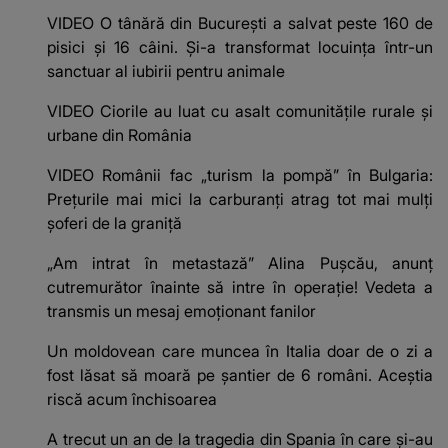
VIDEO O tânără din București a salvat peste 160 de
pisici și 16 câini. Și-a transformat locuința într-un
sanctuar al iubirii pentru animale
VIDEO Ciorile au luat cu asalt comunitățile rurale și
urbane din România
VIDEO Românii fac „turism la pompă” în Bulgaria:
Prețurile mai mici la carburanți atrag tot mai mulți
șoferi de la graniță
„Am intrat în metastază” Alina Pușcău, anunț
cutremurător înainte să intre în operație! Vedeta a
transmis un mesaj emoționant fanilor
Un moldovean care muncea în Italia doar de o zi a
fost lăsat să moară pe şantier de 6 români. Aceștia
riscă acum închisoarea
A trecut un an de la tragedia din Spania în care și-au