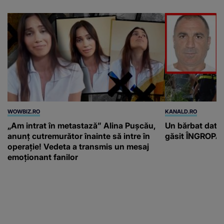
WOWBIZ.RO
KANALD.RO
„Am intrat în metastază” Alina Pușcău,
Un bărbat dat di
anunț cutremurător înainte să intre în
găsit ÎNGROPAT 
operație! Vedeta a transmis un mesaj
emoționant fanilor