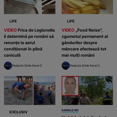
LIFE
LIFE
VIDEO
Frica de Legionella
VIDEO
„Food Noise”,
îi determină pe români să
zgomotul permanent al
renunțe la aerul
gândurilor despre
condiționat în plină
mâncare afectează tot
caniculă
mai mulți români
Redacția Știrile Kanal D
Redacția Știrile Kanal D
KANALD.RO
EXCLUSIV