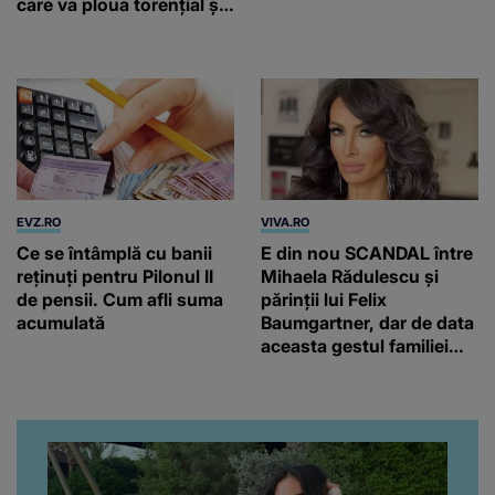
care va ploua torențial și
cu grindină
EVZ.RO
VIVA.RO
Ce se întâmplă cu banii
E din nou SCANDAL între
reținuți pentru Pilonul II
Mihaela Rădulescu și
de pensii. Cum afli suma
părinții lui Felix
acumulată
Baumgartner, dar de data
aceasta gestul familiei
regretatului ei iubit a
înfuriat-o pe vedeta
noastră! Fostei
prezentatoare nici că-i
vine să creadă că s-a
ajuns până aici, dar e