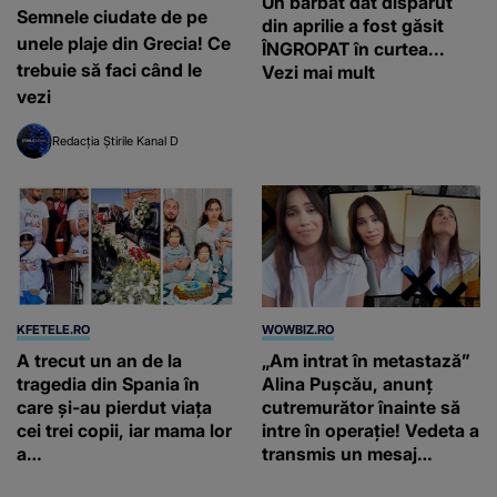
Un bărbat dat dispărut
Semnele ciudate de pe
din aprilie a fost găsit
unele plaje din Grecia! Ce
ÎNGROPAT în curtea...
trebuie să faci când le
Vezi mai mult
vezi
Redacția Știrile Kanal D
KFETELE.RO
WOWBIZ.RO
A trecut un an de la
„Am intrat în metastază”
tragedia din Spania în
Alina Pușcău, anunț
care și-au pierdut viața
cutremurător înainte să
cei trei copii, iar mama lor
intre în operație! Vedeta a
a…
transmis un mesaj
emoționant fanilor