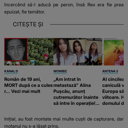
încercând să-l aducă pe peron, însă Rex era fie prea
epuizat, fie temător.
CITEȘTE ȘI
KANAL D
WOWBIZ
ANTENA 3
Român de 19 ani,
„Am intrat în
Al cincilea 
MORT după ce a cules
metastază” Alina
caniculă va
r... Vezi mai mult
Pușcău, anunț
Europa să
cutremurător înainte
viitoare. H
să intre în operație!
domului de 
Vedeta a transmis un
care va adu
mesaj emoționant
42 de grade
Inițial, au fost montate mai multe cuști de capturare, dar
fanilor
motanul nu s-a lăsat prins.