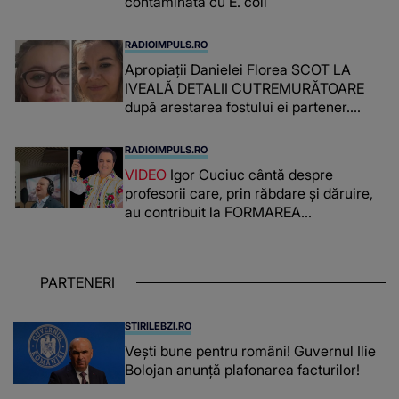
contaminată cu E. coli
RADIOIMPULS.RO
Apropiații Danielei Florea SCOT LA
IVEALĂ DETALII CUTREMURĂTOARE
după arestarea fostului ei partener.
PRIN CE A FOST NEVOITĂ să treacă
românca ucisă în Italia și ascunsă în
RADIOIMPULS.RO
lada unui pat: " Îmi pare rău că nu am
VIDEO
Igor Cuciuc cântă despre
reușit să fac mai mult pentru ea și..."
profesorii care, prin răbdare și dăruire,
au contribuit la FORMAREA
OAMENILOR DE ASTĂZI. Ce spune
despre dascălii care lasă amprente
puternice ÎN SUFLETELE ELEVILOR,
PARTENERI
chiar și după trecerea anilor: "De
fiecare dată când..."
STIRILEBZI.RO
Vești bune pentru români! Guvernul Ilie
Bolojan anunță plafonarea facturilor!