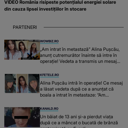
VIDEO România risipeste potențialul energiei solare
din cauza lipsei investițiilor în stocare
PARTENERI
WOWBIZ.RO
„Am intrat în metastază” Alina Pușcău,
anunț cutremurător înainte să intre în
operație! Vedeta a transmis un mesaj
emoționant fanilor
KFETELE.RO
Alina Pușcău intră în operație! Ce mesaj
a lăsat vedeta după ce a anunțat că
boala a intrat în metastaze: “Am
cancer!”
KANALD.RO
Un băiat de 13 ani și-a pierdut viața
după ce a mâncat o bucată de brânză