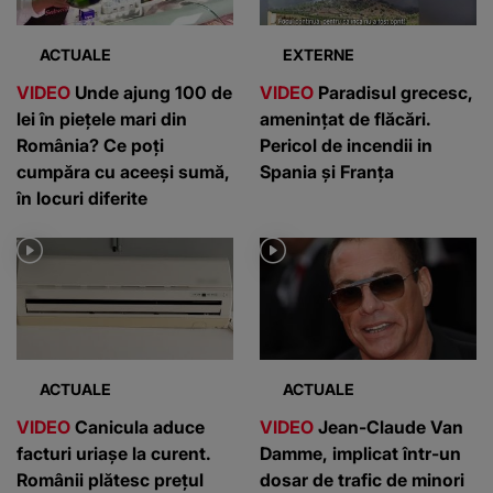
ACTUALE
EXTERNE
VIDEO
Unde ajung 100 de
VIDEO
Paradisul grecesc,
lei în piețele mari din
amenințat de flăcări.
România? Ce poți
Pericol de incendii in
cumpăra cu aceeși sumă,
Spania și Franța
în locuri diferite
ACTUALE
ACTUALE
VIDEO
Canicula aduce
VIDEO
Jean-Claude Van
facturi uriașe la curent.
Damme, implicat într-un
Românii plătesc prețul
dosar de trafic de minori