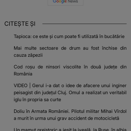
CITEȘTE ȘI
Tapioca: ce este și cum poate fi utilizată în bucătărie
Mai multe sectoare de drum au fost închise din
cauza zăpezii
Cod roșu de ninsori viscolite în două județe din
România
VIDEO | Gerul i-a dat o idee de afacere unui inginer
peisagist din județul Cluj. Omul a realizat un veritabil
iglu în propria sa curte
Doliu în Armata României. Pilotul militar Mihai Vîrdol
a murit în urma unui grav accident de motocicletă
Un mamut preistoric a ieșit la iveală, la Ruse, în albia