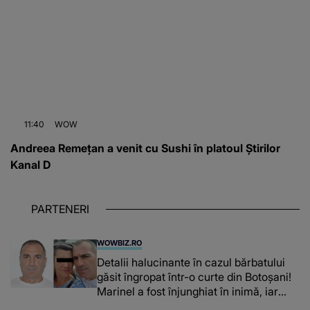
11:40
WOW
Andreea Remețan a venit cu Sushi în platoul Știrilor
Kanal D
PARTENERI
WOWBIZ.RO
Detalii halucinante în cazul bărbatului
găsit îngropat într-o curte din Botoșani!
Marinel a fost înjunghiat în inimă, iar
concubina lui se numără printre