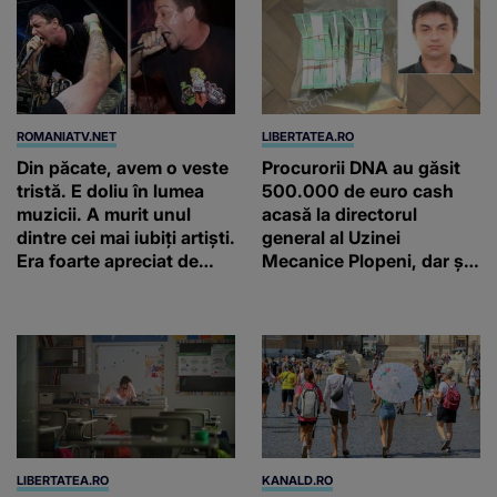
ROMANIATV.NET
LIBERTATEA.RO
Din păcate, avem o veste
Procurorii DNA au găsit
tristă. E doliu în lumea
500.000 de euro cash
muzicii. A murit unul
acasă la directorul
dintre cei mai iubiți artiști.
general al Uzinei
Era foarte apreciat de
Mecanice Plopeni, dar și
români!
două ceasuri Patek
Philippe și Rolex
LIBERTATEA.RO
KANALD.RO