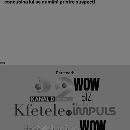
concubina lui se numără printre suspecți
Next
Previous
Parteneri: