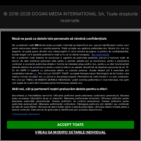
© 2016-2026 DOGAN MEDIA INTERNATIONAL SA, Toate drepturile
rezervate.
Nouă ne pasă ca datele tale personale să rămână confidențiale
Noi și partenerii noștri
589
stocăm și/sau accesăm informații pe dispozitivul dvs., precum identificatorii cookie unici
pentru prelucrarea datelor cu caracter personal. Puteți accepta sau gestiona preferințele dvs. făcând clic mai jos,
respectiv vă puteți opune utilizării unui interes legitim în orice moment pe pagina cu politica de confidențialitate.
Aceste alegeri vor fi raportate partenerilor noștri și nu vă vor afecta navigarea.
Mai multe detalii
Noi si partenerii nostri (retelele de socializare si agentiile de publicitate partenere, precum si furnizorii nostri de
servicii de date analitice) prelucram date pentru a permite website-ului sa functioneze, pentru a personaliza
continutul si anunturile publicitare afisate in functie de interesele si/sau profilul dvs., pentru a va oferi functionalitati
aferente retelelor de socializare si pentru a analiza traficul pe website. Beneficiati de drepturile prevazute de art. 15-
22 din GDPR in legatura cu prelucrarea datelor cu caracter personal. Aceste drepturi pot fi exercitate prin
modalitatea indicata
aici
. Prin click pe “ACCEPT TOATE”, acceptati folosirea tuturor Tehnologiilor de tip Cookie, care
implica inclusiv acceptul dvs. cu privire la stocarea/accesarea informatiilor de catre Vendor-ii cu care colaboram.
Prin click pe “VREAU SA MODIFIC SETARILE INDIVIDUAL” puteti schimba preferintele in mod individual, mai putin
cele legate de cookie strict necesare pentru functionarea website-ului.
Atât noi, cât și partenerii noștri prelucrăm datele pentru a oferi:
Dezvoltarea și îmbunătățirea serviciilor. Utilizarea profilurilor pentru selectarea conținutului personalizat. Stocarea
și/sau accesarea informațiilor de pe un dispozitiv. Măsurarea performanței reclamelor. Utilizarea profilurilor pentru
selectarea publicității personalizate. Crearea profilurilor de conținut personalizat. Crearea profilurilor pentru
publicitate personalizată. Măsurarea performanței conținutului. Înțelegerea publicului prin statistici sau combinații
de date din surse diferite. Utilizarea de date limitate pentru a selecta publicitatea. Utilizarea datelor limitate pentru a
selecta conținutul. Date precise de geolocație și identificarea prin scanarea dispozitivului.
Listă parteneri (furnizori)
ACCEPT TOATE
VREAU SA MODIFIC SETARILE INDIVIDUAL