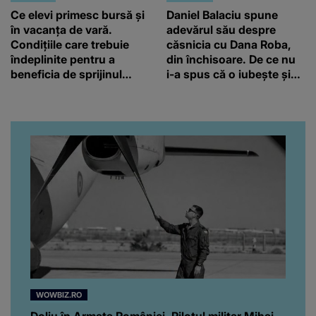
Ce elevi primesc bursă și
Daniel Balaciu spune
în vacanța de vară.
adevărul său despre
Condițiile care trebuie
căsnicia cu Dana Roba,
îndeplinite pentru a
din închisoare. De ce nu
beneficia de sprijinul
i-a spus că o iubește și
financiar
ce s-a întâmplat când au
venit fetițele pe lume:
“Am suflet mare. Eu am
ajutat-o.”
WOWBIZ.RO
Doliu în Armata României. Pilotul militar Mihai