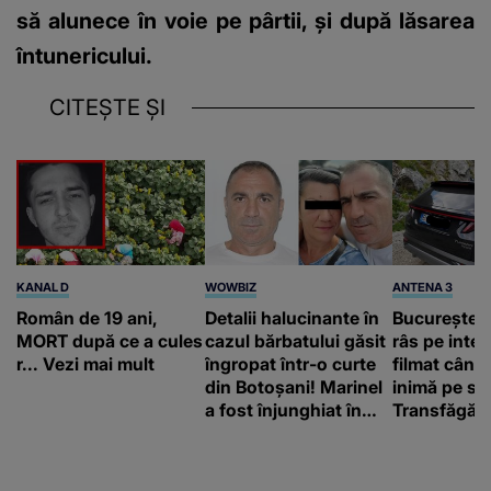
să alunece în voie pe pârtii, şi după lăsarea
întunericului.
CITEȘTE ȘI
KANAL D
WOWBIZ
ANTENA 3
Român de 19 ani,
Detalii halucinante în
Bucureștean
MORT după ce a cules
cazul bărbatului găsit
râs pe inter
r... Vezi mai mult
îngropat într-o curte
filmat când
din Botoșani! Marinel
inimă pe st
a fost înjunghiat în
Transfăgăr
inimă, iar concubina
„Anna, ține-
lui se numără printre
acasă”
suspecți