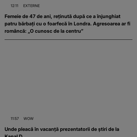
12:11
EXTERNE
Femeie de 47 de ani, reținută după ce a înjunghiat
patru bărbați cu o foarfecă în Londra. Agresoarea ar fi
româncă: „O cunosc de la centru”
11:57
WOW
Unde pleacă în vacanță prezentatorii de știri de la
Kanal D