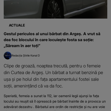
ACTUALE
Gestul periculos al unui bărbat din Argeș. A vrut să
dea foc blocului în care locuiește fosta sa soție:
„Săream în aer toți”
Redacția Știrile Kanal D
Clipe de groază, noaptea trecută, pentru o femeie
din Curtea de Argeș. Un bărbat a turnat benzină pe
ușa și pe holul din fața apartamentului fostei sale
soții, amenințănd că va da foc.
Speriată, femeia a sunat la 112, iar oamenii legii ajunși la fața
locului au reușit să îl oprească pe bărbat înainte de a provoca un
adevărat dezastru . Bărbatul are ordin de restricție și nu are voie