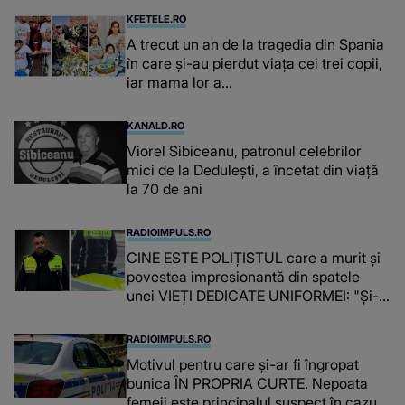
suspecți
KFETELE.RO
A trecut un an de la tragedia din Spania
în care și-au pierdut viața cei trei copii,
iar mama lor a…
KANALD.RO
Viorel Sibiceanu, patronul celebrilor
mici de la Dedulești, a încetat din viață
la 70 de ani
RADIOIMPULS.RO
CINE ESTE POLIȚISTUL care a murit și
povestea impresionantă din spatele
unei VIEȚI DEDICATE UNIFORMEI: "Și-a
îndeplinit misiunile cu responsabilitate,
iar în relația cu colegii a fost un sprijin,
RADIOIMPULS.RO
un sfătuitor și un..."
Motivul pentru care și-ar fi îngropat
bunica ÎN PROPRIA CURTE. Nepoata
femeii este principalul suspect în cazul