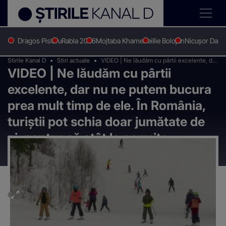
Dragos Pislaru
Rabla 2026
Mojtaba Khamenei
Ilie Bolojan
Nicușor Dan
Stirile Kanal D
Stiri actuale
VIDEO | Ne lăudăm cu pârtii excelente, dar
VIDEO | Ne lăudăm cu pârtii
nu ne putem bucura prea mult timp de ele.
În România, turiştii pot schia doar jumătate
excelente, dar nu ne putem bucura
de zi, pentru că atât le permite programul
la instalațiile pe cablu
prea mult timp de ele. În România,
turiştii pot schia doar jumătate de
zi, pentru că atât le permite
programul la instalațiile pe cablu