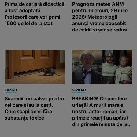
Prima de carieră didactică
Prognoza meteo ANM
a fost adoptată.
pentru miercuri, 29 iulie
Profesorii care vor primi
2026: Meteorologii
1500 de lei de la stat
anunță vreme deosebit
de caldă și șanse reduse
de precipitații
EVZ.RO
VIVA.RO
Șoarecii, un calvar pentru
BREAKING! Ce pierdere
cei care stau la casă.
uriașă! A murit marele
Cum scapi de ei fără
nostru actor român, iar
substanțe toxice
primele reacții au apărut
din primele minute de la
anunțul morții: „Lumina