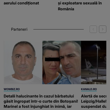
aerului condiționat
și exploatare sexuală în
România
Parteneri
WOWBIZ.RO
KANALD.RO
Detalii halucinante în cazul bărbatului
Alertă de secur
găsit îngropat într-o curte din Botoșani!
Leipzig/Halle! T
Marinel a fost înjunghiat în inimă, iar
suspendat după