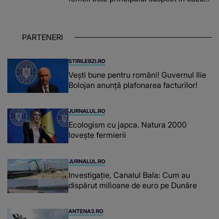
din Galați, iar DETALIUL DESCOPERIT
DE ANCHETATORI a șocat localnicii
PARTENERI
STIRILEBZI.RO
Vești bune pentru români! Guvernul Ilie
Bolojan anunță plafonarea facturilor!
JURNALUL.RO
Ecologism cu japca. Natura 2000
lovește fermierii
JURNALUL.RO
Investigație, Canalul Bala: Cum au
dispărut milioane de euro pe Dunăre
ANTENA3.RO