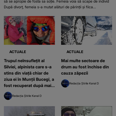
să se apropie de fosta sa soție. Femeia voia să scape de individ
După divorț, femeia s-a mutat alături de părinții și fiica...
ACTUALE
ACTUALE
Trupul neînsuflețit al
Mai multe sectoare de
Silviei, alpinista care s-a
drum au fost închise din
stins din viață chiar de
cauza zăpezii
ziua ei în Munţii Bucegi, a
Redacția Știrile Kanal D
fost recuperat după mai
bine de două săptămâni
Redacția Știrile Kanal D
de încercări