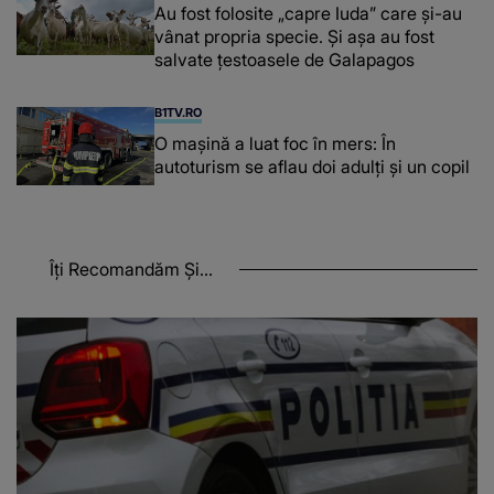
Au fost folosite „capre Iuda” care și-au
vânat propria specie. Și așa au fost
salvate țestoasele de Galapagos
B1TV.RO
O maşină a luat foc în mers: În
autoturism se aflau doi adulți și un copil
Îți Recomandăm Și...