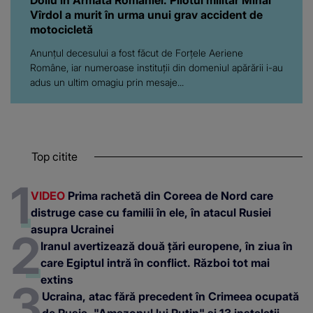
Vîrdol a murit în urma unui grav accident de
motocicletă
Anunțul decesului a fost făcut de Forțele Aeriene
Române, iar numeroase instituții din domeniul apărării i-au
adus un ultim omagiu prin mesaje...
Top citite
VIDEO
Prima rachetă din Coreea de Nord care
distruge case cu familii în ele, în atacul Rusiei
asupra Ucrainei
Iranul avertizează două țări europene, în ziua în
care Egiptul intră în conflict. Război tot mai
extins
Ucraina, atac fără precedent în Crimeea ocupată
de Rusia. "Amazonul lui Putin" și 13 instalații