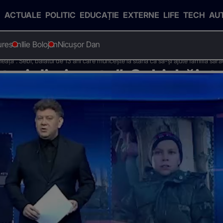
ACTUALE
POLITIC
EDUCAȚIE
EXTERNE
LIFE
TECH
AU
uresan
Ilie Bolojan
Nicușor Dan
eața”. Sebi, băiatul de 13 ani care muncește la stână ca să-și ajute familia săr
trei dimineața”. Sebi, băiatu
nă ca să-și ajute familia s