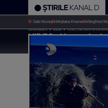
Gabi Mureșan
Mojtaba Khamenei
Siegfried M
Stirile Kanal D
Social
VIDEO „Ne trezim la trei dimin
VIDEO „Ne trezim la 
care muncește la stâ