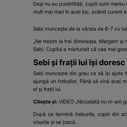
Deși nu au posibilități, copiii sunt mereu î
mult mai mari în acel loc, având curent e
Sebi muncește de la vârsta de 6-7 cu tatăl
„Ne trezim la trei dimineața. Mergem și
Sebi. Copilul a mărturisit că cea mai grea 
Sebi și frații lui își dore
Sebi muncește din greu ca să își ajute fr
ajungă un fotbalist. Până să vină acel mo
el și frații lui.
Citește și:
VIDEO „Niciodată nu m-am gând
După ce termină treburile, copiii din a
visurile și se joacă.