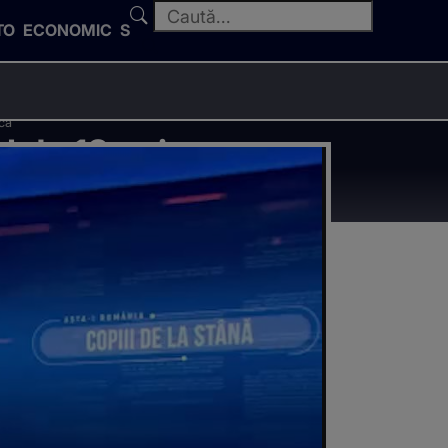
TO
ECONOMIC
SPORT
acă
l de 13 ani
ăracă