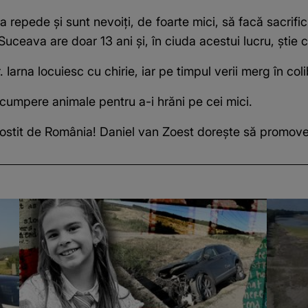
 repede și sunt nevoiți, de foarte mici, să facă sacrificii
n Suceava are doar 13 ani și, în ciuda acestui lucru, ști
or. Iarna locuiesc cu chirie, iar pe timpul verii merg în co
 cumpere animale pentru a-i hrăni pe cei mici.
stit de România! Daniel van Zoest dorește să promove