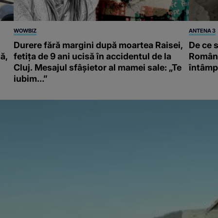
WOWBIZ
ANTENA 3
Durere fără margini după moartea Raisei,
De ce s
ă,
fetița de 9 ani ucisă în accidentul de la
Români
Cluj. Mesajul sfâșietor al mamei sale: „Te
întâmpl
iubim…”