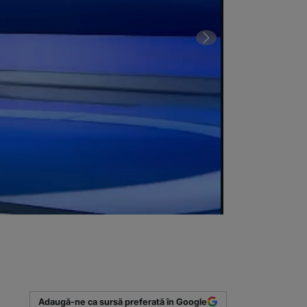
1 din 4 | Munc
(Sursa foto: 
Adaugă-ne ca sursă preferată în Google