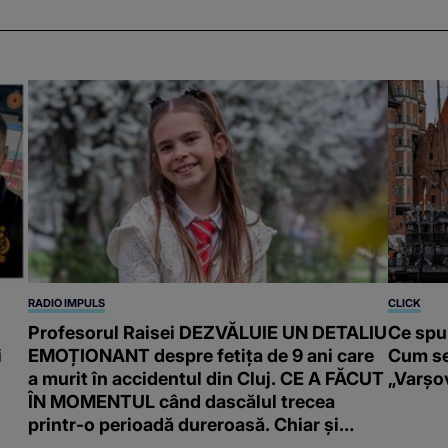
RADIO IMPULS
CLICK
Profesorul Raisei DEZVĂLUIE UN DETALIU
Ce spun
i
EMOȚIONANT despre fetița de 9 ani care
Cum se
a murit în accidentul din Cluj. CE A FĂCUT
„Varșov
ÎN MOMENTUL când dascălul trecea
printr-o perioadă dureroasă. Chiar și
părinții ei sunt uimiți: "Nu voi uita că..."