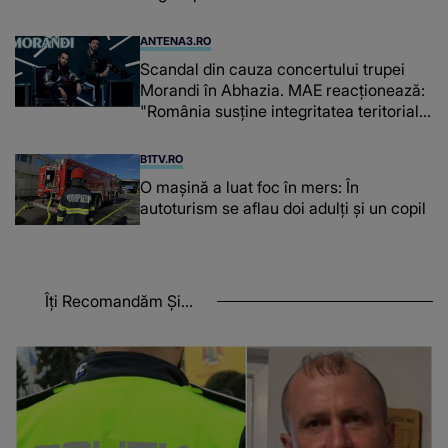
ANTENA3.RO
Scandal din cauza concertului trupei
Morandi în Abhazia. MAE reacționează:
"România susține integritatea teritorială
a Georgiei"
B1TV.RO
O maşină a luat foc în mers: În
autoturism se aflau doi adulți și un copil
Îți Recomandăm Și...