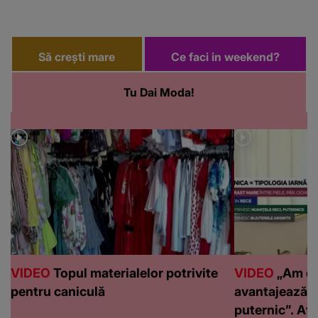
Să crești mare
Ce faci in weekend?
Tu Dai Moda!
VIDEO
Topul materialelor potrivite
VIDEO
„Am de
pentru caniculă
avantajează c
puternic”. Află