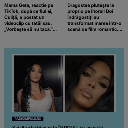
Mama Geta, reacție pe
Dragostea plutește la
TikTok, după ce fiul ei,
propriu pe litoral! Doi
Culiță, a postat un
îndrăgostiți au
videoclip cu tatăl său.
transformat marea într-o
„Vorbește să nu tacă.”
scenă de film romantic.
Artistul a reacționat și el:
Turiștii prezenți s-au uitat
“Văd că nu te potoleşti.”
de două ori
RADIOIMPULS.RO
Kim Kardashian este ÎN DOLIU, iar această