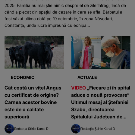
2025. Familia nu mai știe nimic despre el de zile întregi, încă de
când a plecat din spațiul de cazare în care se afla. Bărbatul a
fost văzut ultima dată pe 19 octombrie, în zona Năvodari,
Constanța, unde lucra împreună cu echipa...
ECONOMIC
ACTUALE
Cât costă un vițel Angus
VIDEO
„Fiecare zi în spital
cu certificat de origine?
aduce o nouă provocare”
Carnea acestor bovine
Ultimul mesaj al Ștefaniei
este de o calitate
Szabo, directoarea
superioară
Spitalului Județean de
Urgență Buzău, găsită
Redacția Știrile Kanal D
Redacția Știrile Kanal D
fără viață în camera de