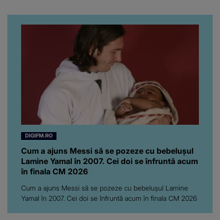
subiectul care face
înconjurul presei
DIGIFM.RO
Cum a ajuns Messi să se pozeze cu bebelușul
Lamine Yamal în 2007. Cei doi se înfruntă acum
în finala CM 2026
Cum a ajuns Messi să se pozeze cu bebelușul Lamine
Yamal în 2007. Cei doi se înfruntă acum în finala CM 2026