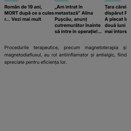
Român de 19 ani,
„Am intrat în
Țara căreia 
MORT după ce a cules
metastază” Alina
dispărut Pr
r... Vezi mai mult
Pușcău, anunț
A plecat în
cutremurător înainte
două luni și
să intre în operație!
mai întors
Vedeta a transmis un
mesaj emoționant
Procedurile terapeutice, precum magnetoterapia și
fanilor
magnetodiafluxul, au rol antiinflamator și antialgic, fiind
apreciate pentru eficiența lor.