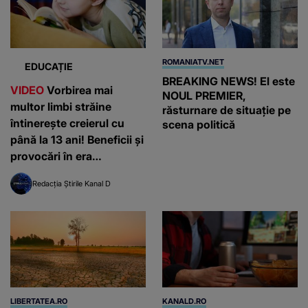
ROMANIATV.NET
EDUCAȚIE
BREAKING NEWS! El este
VIDEO
Vorbirea mai
NOUL PREMIER,
multor limbi străine
răsturnare de situație pe
întinerește creierul cu
scena politică
până la 13 ani! Beneficii și
provocări în era
inteligenței artificiale
Redacția Știrile Kanal D
LIBERTATEA.RO
KANALD.RO