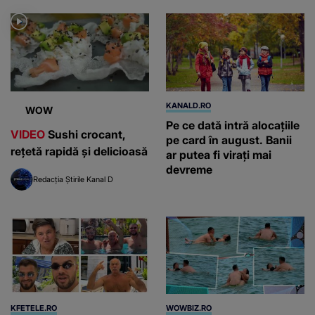
gardă
KANALD.RO
WOW
Pe ce dată intră alocațiile
VIDEO
Sushi crocant,
pe card în august. Banii
rețetă rapidă și delicioasă
ar putea fi virați mai
devreme
Redacția Știrile Kanal D
KFETELE.RO
WOWBIZ.RO