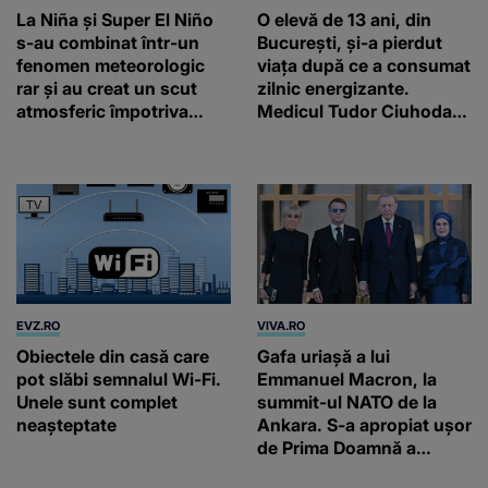
La Niña și Super El Niño
O elevă de 13 ani, din
s-au combinat într-un
București, și-a pierdut
fenomen meteorologic
viața după ce a consumat
rar și au creat un scut
zilnic energizante.
atmosferic împotriva
Medicul Tudor Ciuhodaru
uraganelor
trage un semnal de
alarmă
EVZ.RO
VIVA.RO
Obiectele din casă care
Gafa uriașă a lui
pot slăbi semnalul Wi-Fi.
Emmanuel Macron, la
Unele sunt complet
summit-ul NATO de la
neașteptate
Ankara. S-a apropiat ușor
de Prima Doamnă a
Turciei, iar ce-a urmat e