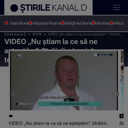
Gabi Mureșan
Mojtaba Khamenei
Siegfried Muresan
Ilie Bolojan
Nicușo
Stirile Kanal D
WOW
VIDEO „Nu știam la ce să ne așteptăm”. Străinii,
VIDEO „Nu știam la ce să ne
atrași de terapiile balneare de la Băile Felix
așteptăm”. Străinii, atrași de
terapiile balneare de la Băile Felix
VIDEO: „Nu știam la ce să ne așteptăm”. Străinii,
Băil