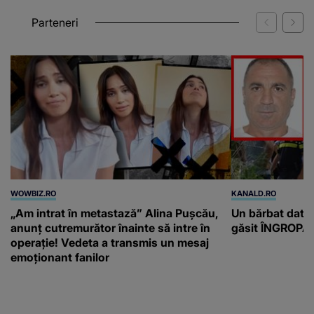
Parteneri
WOWBIZ.RO
KANALD.RO
„Am intrat în metastază” Alina Pușcău,
Un bărbat dat di
anunț cutremurător înainte să intre în
găsit ÎNGROPAT 
operație! Vedeta a transmis un mesaj
emoționant fanilor