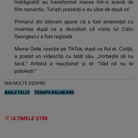
îndrăgostiți au transformat marea într-o scenă de
film romantic. Turiștii prezenți s-au uitat de două ori
Primarul din Izbiceni spune că a fost amenințat cu
moartea după ce a dezvăluit că vizita lui Călin
Georgescu a fost regizată
Mama Geta, reacție pe TikTok, după ce fiul ei, Culiță,
a postat un videoclip cu tatăl său. „Vorbește să nu
tacă.” Artistul a reacționat și el: “Văd că nu te
potoleşti.”
MAI MULTE DESPRE:
BAILE FELIX
TERAPII BALNEARE
ULTIMELE ȘTIRI