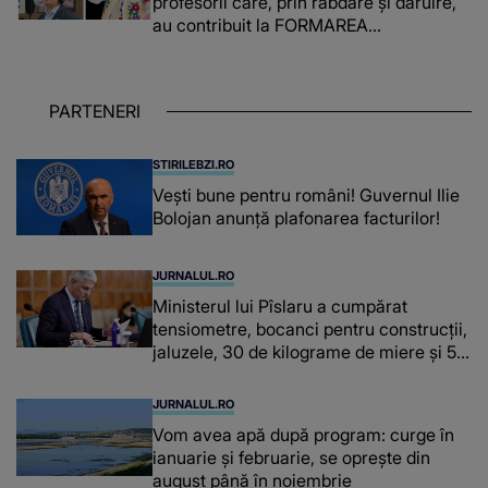
profesorii care, prin răbdare și dăruire,
au contribuit la FORMAREA
OAMENILOR DE ASTĂZI. Ce spune
despre dascălii care lasă amprente
puternice ÎN SUFLETELE ELEVILOR,
PARTENERI
chiar și după trecerea anilor: "De
fiecare dată când..."
STIRILEBZI.RO
Vești bune pentru români! Guvernul Ilie
Bolojan anunță plafonarea facturilor!
JURNALUL.RO
Ministerul lui Pîslaru a cumpărat
tensiometre, bocanci pentru construcții,
jaluzele, 30 de kilograme de miere și 50
de kilograme de cafea
JURNALUL.RO
Vom avea apă după program: curge în
ianuarie și februarie, se oprește din
august până în noiembrie