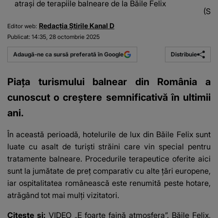
atrași de terapiile balneare de la Băile Felix
(Sur
Redacția Știrile Kanal D
Editor web:
Publicat:
14:35, 28 octombrie 2025
Distribuie
Adaugă-ne ca sursă preferată în Google
Piața turismului balnear din România a
cunoscut o creștere semnificativă în ultimii
ani.
În această perioadă, hotelurile de lux din Băile Felix sunt
luate cu asalt de turiști străini care vin special pentru
tratamente balneare. Procedurile terapeutice oferite aici
sunt la jumătate de preț comparativ cu alte țări europene,
iar ospitalitatea românească este renumită peste hotare,
atrăgând tot mai mulți vizitatori.
Citește și:
VIDEO „E foarte faină atmosfera”. Băile Felix,