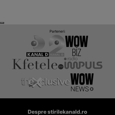
Next
Previous
Parteneri:
Despre stirilekanald.ro