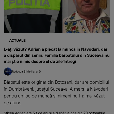
ACTUALE
L-ați văzut? Adrian a plecat la muncă în Năvodari, dar
a dispărut din senin. Familia bărbatului din Suceava nu
mai știe nimic despre el de zile întregi
Redacția Știrile Kanal D
Bărbatul este originar din Botoșani, dar are domiciliul
în Dumbrăveni, județul Suceava. A mers la Năvodari
pentru un loc de muncă și nimeni nu l-a mai văzut
de atunci.
Sticea Adrian are 53 de ani și a dispărut încă din 20 octombrie