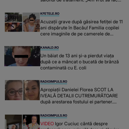
niște genuflexiuni și a început să mă
înțepe sânul”
KFETELE.RO
Acuzații grave după găsirea fetiței de 11
ani dispărute în Bacău! Familia copilei
cere imaginile de pe camerele de
supraveghere: „Nu s-a mai dus sora
mea...”
KANALD.RO
Un băiat de 13 ani și-a pierdut viața
după ce a mâncat o bucată de brânză
contaminată cu E. coli
RADIOIMPULS.RO
Apropiații Danielei Florea SCOT LA
IVEALĂ DETALII CUTREMURĂTOARE
după arestarea fostului ei partener.
PRIN CE A FOST NEVOITĂ să treacă
românca ucisă în Italia și ascunsă în
RADIOIMPULS.RO
lada unui pat: " Îmi pare rău că nu am
VIDEO
Igor Cuciuc cântă despre
reușit să fac mai mult pentru ea și..."