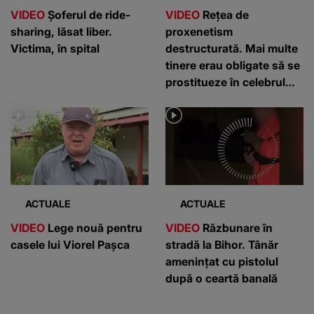
VIDEO
Șoferul de ride-
VIDEO
Rețea de
sharing, lăsat liber.
proxenetism
Victima, în spital
destructurată. Mai multe
tinere erau obligate să se
prostitueze în celebrul
cartier roșu din
Amsterdam
ACTUALE
ACTUALE
VIDEO
Lege nouă pentru
VIDEO
Răzbunare în
casele lui Viorel Pașca
stradă la Bihor. Tânăr
amenințat cu pistolul
după o ceartă banală