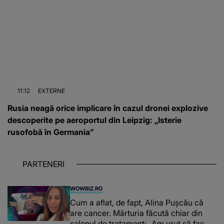
11:12
EXTERNE
Rusia neagă orice implicare în cazul dronei explozive
descoperite pe aeroportul din Leipzig: „Isterie
rusofobă în Germania”
PARTENERI
WOWBIZ.RO
Cum a aflat, de fapt, Alina Pușcău că
are cancer. Mărturia făcută chiar din
salonul de tratament: „Am vrut să fac