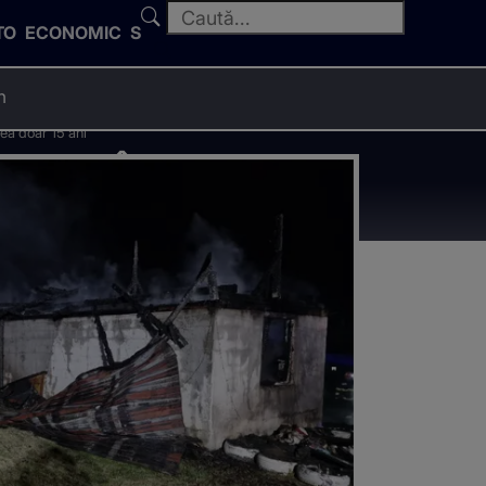
TO
ECONOMIC
SPORT
n
ea doar 15 ani
 casa în
 doar 15 ani