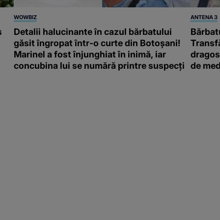
WOWBIZ
ANTENA 3
s
Detalii halucinante în cazul bărbatului
Bărbatu
găsit îngropat într-o curte din Botoșani!
Transf
Marinel a fost înjunghiat în inimă, iar
dragost
concubina lui se numără printre suspecți
de med