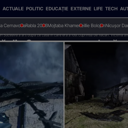
ACTUALE
POLITIC
EDUCAȚIE
EXTERNE
LIFE
TECH
AU
 la Cernavoda
Rabla 2026
Mojtaba Khamenei
Ilie Bolojan
Nicușor Da
 Suceava a ars după ce casa în care era a fost cuprinsă de flăcări. Victima av
 din Suceava a ars după ce
insă de flăcări. Victima avea