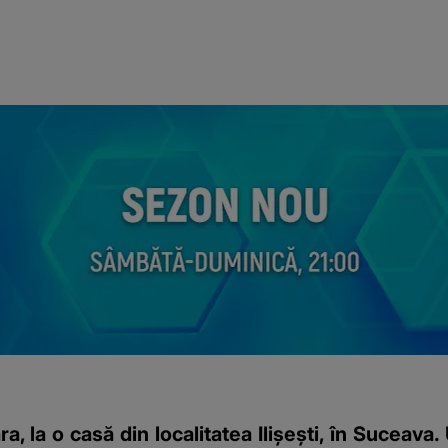
, la o casă din localitatea Ilișești, în Suceava. 