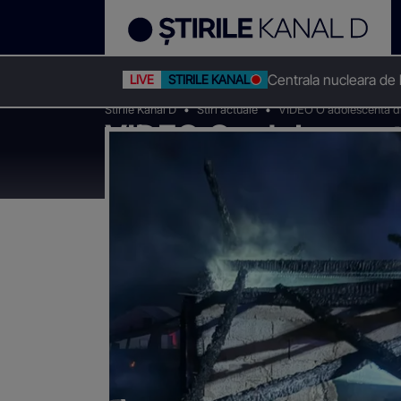
Centrala nucleara de
LIVE
STIRILE KANAL D
Stirile Kanal D
Stiri actuale
VIDEO O adolescentă din
VIDEO O adolescentă
care era a fost cupr