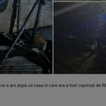
a a ars după ce casa în care era a fost cuprinsă de flă