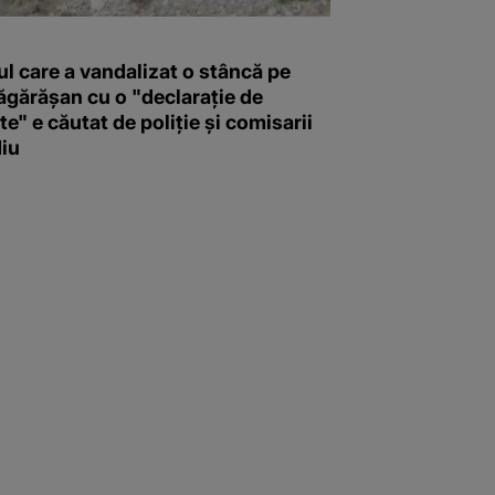
l care a vandalizat o stâncă pe
ăgărășan cu o "declaraţie de
e" e căutat de poliție și comisarii
iu