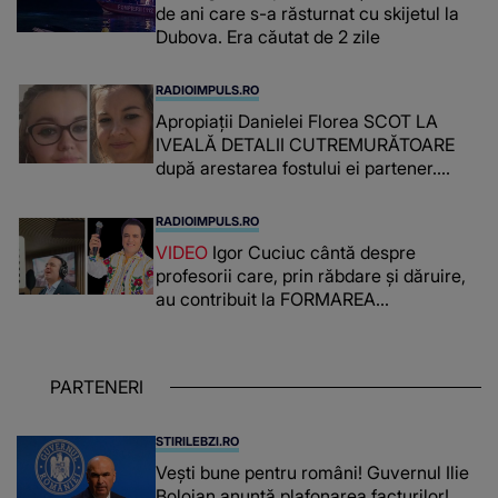
de ani care s-a răsturnat cu skijetul la
Dubova. Era căutat de 2 zile
RADIOIMPULS.RO
Apropiații Danielei Florea SCOT LA
IVEALĂ DETALII CUTREMURĂTOARE
după arestarea fostului ei partener.
PRIN CE A FOST NEVOITĂ să treacă
românca ucisă în Italia și ascunsă în
RADIOIMPULS.RO
lada unui pat: " Îmi pare rău că nu am
VIDEO
Igor Cuciuc cântă despre
reușit să fac mai mult pentru ea și..."
profesorii care, prin răbdare și dăruire,
au contribuit la FORMAREA
OAMENILOR DE ASTĂZI. Ce spune
despre dascălii care lasă amprente
puternice ÎN SUFLETELE ELEVILOR,
PARTENERI
chiar și după trecerea anilor: "De
fiecare dată când..."
STIRILEBZI.RO
Vești bune pentru români! Guvernul Ilie
Bolojan anunță plafonarea facturilor!