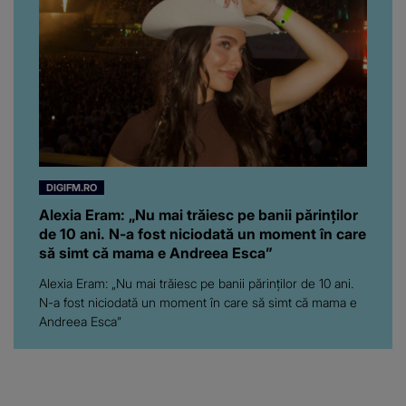
ajuns până aici, dar e
adevărat, au făcut-o și pe
asta! Și ce a ieșit la iveală
ar fi prea mult pentru
oricine: "Cu… mine, fata
româncă...”
DIGIFM.RO
Alexia Eram: „Nu mai trăiesc pe banii părinților
de 10 ani. N-a fost niciodată un moment în care
să simt că mama e Andreea Esca”
Alexia Eram: „Nu mai trăiesc pe banii părinților de 10 ani.
N-a fost niciodată un moment în care să simt că mama e
Andreea Esca”