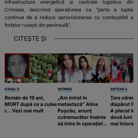
infrastructura energetică și centrele logistice din
Crimeea, descriind operațiunea ca "parte a luptei
continue de a reduce aprovizionarea cu combustibil a
forțelor rusești din peninsulă".
CITEȘTE ȘI
KANAL D
WOWBIZ
ANTENA 3
Român de 19 ani,
„Am intrat în
Țara căreia 
MORT după ce a cules
metastază” Alina
dispărut Pr
r... Vezi mai mult
Pușcău, anunț
A plecat în
cutremurător înainte
două luni și
să intre în operație!
mai întors
Vedeta a transmis un
mesaj emoționant