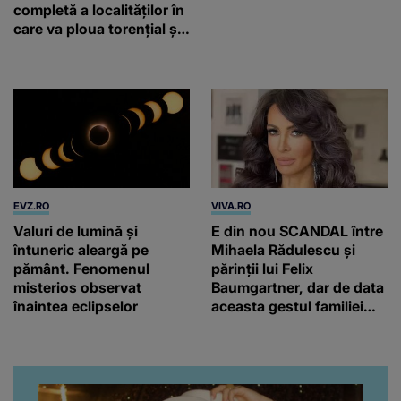
completă a localităților în
care va ploua torențial și
cu grindină
EVZ.RO
VIVA.RO
Valuri de lumină și
E din nou SCANDAL între
întuneric aleargă pe
Mihaela Rădulescu și
pământ. Fenomenul
părinții lui Felix
misterios observat
Baumgartner, dar de data
înaintea eclipselor
aceasta gestul familiei
regretatului ei iubit a
înfuriat-o pe vedeta
noastră! Fostei
prezentatoare nici că-i
vine să creadă că s-a