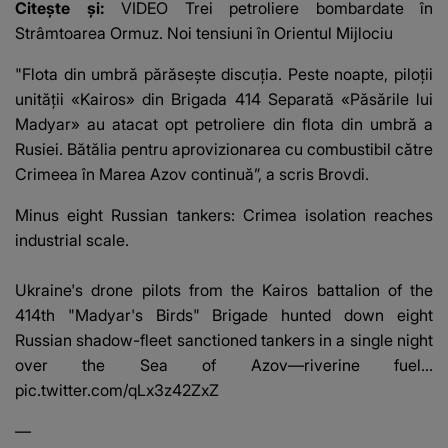
Citește și:
VIDEO Trei petroliere bombardate în
fanilor
Strâmtoarea Ormuz. Noi tensiuni în Orientul Mijlociu
"Flota din umbră părăsește discuția. Peste noapte, piloții
unității «Kairos» din Brigada 414 Separată «Păsările lui
Madyar» au atacat opt ​​petroliere din flota din umbră a
Rusiei. Bătălia pentru aprovizionarea cu combustibil către
Crimeea în Marea Azov continuă”, a scris Brovdi.
Minus eight Russian tankers: Crimea isolation reaches
industrial scale.
Ukraine's drone pilots from the Kairos battalion of the
414th "Madyar's Birds" Brigade hunted down eight
Russian shadow-fleet sanctioned tankers in a single night
over the Sea of Azov—riverine fuel…
pic.twitter.com/qLx3z42ZxZ
—