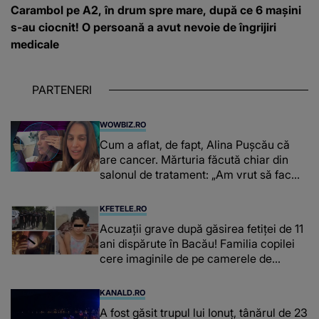
Carambol pe A2, în drum spre mare, după ce 6 mașini
s-au ciocnit! O persoană a avut nevoie de îngrijiri
medicale
PARTENERI
WOWBIZ.RO
Cum a aflat, de fapt, Alina Pușcău că
are cancer. Mărturia făcută chiar din
salonul de tratament: „Am vrut să fac
niște genuflexiuni și a început să mă
înțepe sânul”
KFETELE.RO
Acuzații grave după găsirea fetiței de 11
ani dispărute în Bacău! Familia copilei
cere imaginile de pe camerele de
supraveghere: „Nu s-a mai dus sora
mea...”
KANALD.RO
A fost găsit trupul lui Ionuț, tânărul de 23