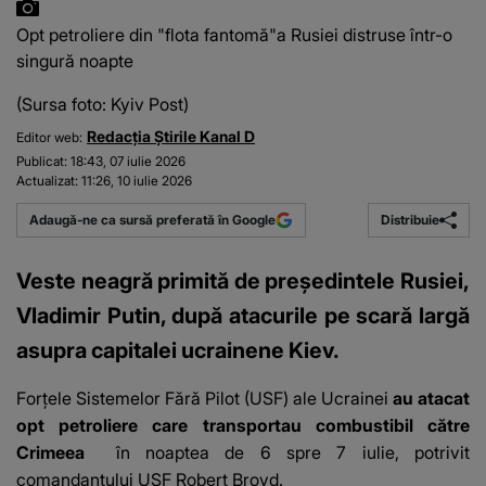
Opt petroliere din "flota fantomă"a Rusiei distruse într-o
singură noapte
(Sursa foto: Kyiv Post)
Redacția Știrile Kanal D
Editor web:
Publicat:
18:43, 07 iulie 2026
Actualizat:
11:26, 10 iulie 2026
Distribuie
Adaugă-ne ca sursă preferată în Google
Veste neagră primită de președintele Rusiei,
Vladimir Putin, după atacurile pe scară largă
asupra capitalei ucrainene Kiev.
Forțele Sistemelor Fără Pilot (USF) ale Ucrainei
au atacat
opt ​​petroliere care transportau combustibil către
Crimeea
în noaptea de 6 spre 7 iulie, potrivit
comandantului USF Robert Brovd.