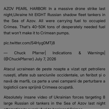
AZOV PEARL HARBOR: In a massive drone strike last
night,Ukraine hit EIGHT Russian shadow fleet tankers in
the Sea of Azov. All were carrying fuel to occupied
Crimea. That's 40-50K tons of desperately needed fuel
that won’t make it to Crimean pumps.
pic.twitter.com/S4Hyg0MTj8
— Chuck Pfarrer| Indications & Warnings|
(@ChuckPfarrer)
July 7, 2026
Atacul ucrainean de peste noapte a vizat opt ​​petroliere
rusești, aflate sub sancíunile occidentale, un feribot și o
navă de marfă, ca parte a unei campanii de perturbare a
logisticii care sprijină Crimeea ocupată.
Absolutely insane video of Ukrainian forces targeting 8
large Russian oil tankers in the Sea of Azov last night