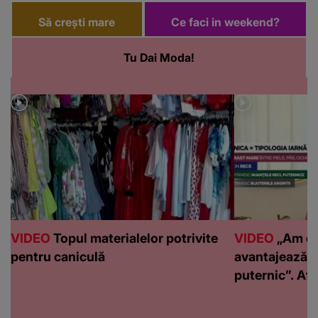
Să crești mare
Ce faci in weekend?
Tu Dai Moda!
VIDEO
Topul materialelor potrivite
VIDEO
„Am de
pentru caniculă
avantajează c
puternic”. Află