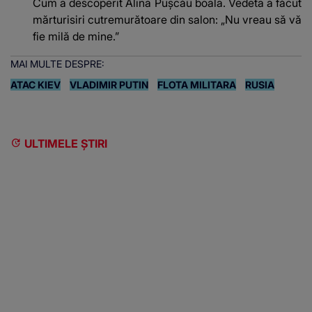
Cum a descoperit Alina Pușcău boala. Vedeta a făcut
mărturisiri cutremurătoare din salon: „Nu vreau să vă
fie milă de mine.”
MAI MULTE DESPRE:
ATAC KIEV
VLADIMIR PUTIN
FLOTA MILITARA
RUSIA
ULTIMELE ȘTIRI