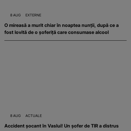
8 AUG
EXTERNE
O mireasă a murit chiar în noaptea nunții, după ce a
fost lovită de o șoferiță care consumase alcool
8 AUG
ACTUALE
Accident șocant în Vaslui! Un șofer de TIR a distrus