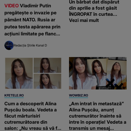
Un bărbat dat dispărut
VIDEO
Vladimir Putin
din aprilie a fost găsit
pregătește o invazie pe
ÎNGROPAT în curtea...
pământ NATO. Rusia ar
Vezi mai mult
putea testa apărarea prin
acțiuni limitate pe flancul
estic, avertizează
Redacția Știrile Kanal D
serviciile americane de
informații
KFETELE.RO
WOWBIZ.RO
Cum a descoperit Alina
„Am intrat în metastază”
Pușcău boala. Vedeta a
Alina Pușcău, anunț
făcut mărturisiri
cutremurător înainte să
cutremurătoare din
intre în operație! Vedeta a
salon: „Nu vreau să vă fie
transmis un mesaj