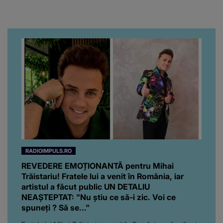
milă de mine.”
emoționant fanilor
RADIOIMPULS.RO
REVEDERE EMOȚIONANTĂ pentru Mihai
Trăistariu! Fratele lui a venit în România, iar
artistul a făcut public UN DETALIU
NEAȘTEPTAT: "Nu știu ce să-i zic. Voi ce
spuneți ? Să se..."