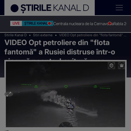
Centrala nucleara de la Cernavoda
Rabla 20
LIVE
ȘTIRILE KANAL D
Stirile Kanal D
Stiri externe
VIDEO Opt petroliere din "flota fantomă" a
VIDEO Opt petroliere din "flota
Rusiei distruse într-o singură noapte.
Lovitură grea pentru Vladimir Putin
fantomă" a Rusiei distruse într-o
singură noapte. Lovitură grea
pentru Vladimir Putin