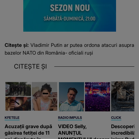
Citește și:
Vladimir Putin ar putea ordona atacuri asupra
bazelor NATO din România- oficiali ruși
CITEȘTE ȘI
KFETELE
RADIO IMPULS
CLICK
Acuzații grave după
VIDEO Selly,
Descoperir
găsirea fetiței de 11
ANUNȚUL
incredibilă 