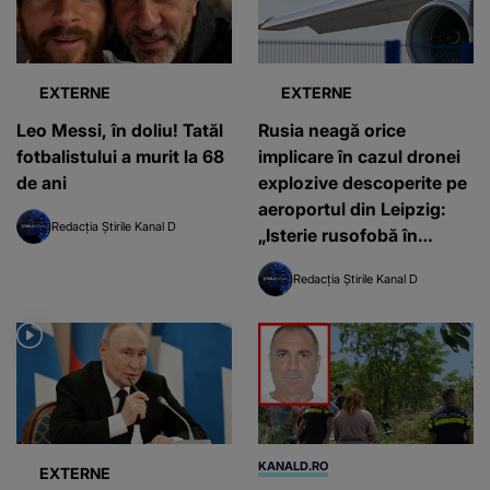
EXTERNE
EXTERNE
Leo Messi, în doliu! Tatăl
Rusia neagă orice
fotbalistului a murit la 68
implicare în cazul dronei
de ani
explozive descoperite pe
aeroportul din Leipzig:
Redacția Știrile Kanal D
„Isterie rusofobă în
Germania”
Redacția Știrile Kanal D
KANALD.RO
EXTERNE