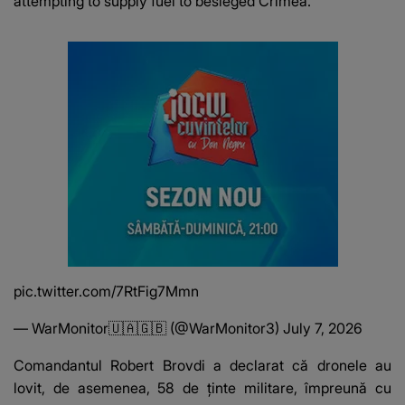
attempting to supply fuel to besieged Crimea.
pic.twitter.com/7RtFig7Mmn
— WarMonitor🇺🇦🇬🇧 (@WarMonitor3)
July 7, 2026
Comandantul Robert Brovdi a declarat că dronele au
lovit, de asemenea, 58 de ținte militare, împreună cu