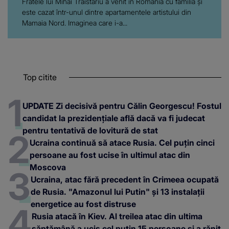
Fratele lui Mihai Trăistariu a venit în România cu familia și
este cazat într-unul dintre apartamentele artistului din
Mamaia Nord. Imaginea care i-a...
Top citite
UPDATE Zi decisivă pentru Călin Georgescu! Fostul
candidat la prezidențiale află dacă va fi judecat
pentru tentativă de lovitură de stat
Ucraina continuă să atace Rusia. Cel puțin cinci
persoane au fost ucise în ultimul atac din
Moscova
Ucraina, atac fără precedent în Crimeea ocupată
de Rusia. "Amazonul lui Putin" și 13 instalații
energetice au fost distruse
Rusia atacă în Kiev. Al treilea atac din ultima
săptămână a ucis cel puțin 15 persoane și a rănit