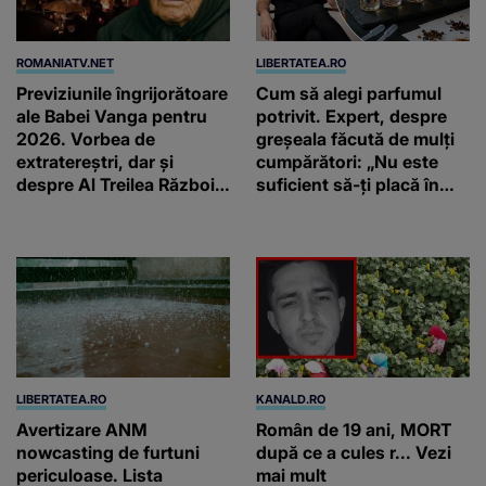
ROMANIATV.NET
LIBERTATEA.RO
Previziunile îngrijorătoare
Cum să alegi parfumul
ale Babei Vanga pentru
potrivit. Expert, despre
2026. Vorbea de
greșeala făcută de mulți
extratereștri, dar și
cumpărători: „Nu este
despre Al Treilea Război
suficient să-ți placă în
Mondial. Cât de departe
primul minut”
ar ajunge și AI-ul!
LIBERTATEA.RO
KANALD.RO
Avertizare ANM
Român de 19 ani, MORT
nowcasting de furtuni
după ce a cules r... Vezi
periculoase. Lista
mai mult