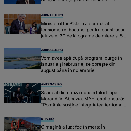
JURNALUL.RO
Ministerul lui Pîslaru a cumpărat
tensiometre, bocanci pentru construcții,
jaluzele, 30 de kilograme de miere și 50
de kilograme de cafea
JURNALUL.RO
Vom avea apă după program: curge în
ianuarie și februarie, se oprește din
august până în noiembrie
ANTENA3.RO
Scandal din cauza concertului trupei
Morandi în Abhazia. MAE reacționează:
"România susține integritatea teritorială
a Georgiei"
B1TV.RO
O maşină a luat foc în mers: În