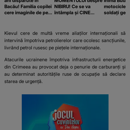
ani dispărute în
MOMENTULUI despre
inima Budap
Bacău! Familia copilei
NIBIRU! Ce se va
motocicletă
cere imaginile de pe
întâmpla și CINE
soldați ger
camerele de
SUNT CEI VIZAȚI de
fost găsiți 
supraveghere: „Nu s-
această situație: "Îmi
a mai dus sora mea...”
e ciudă că..."
Kievul cere de multă vreme aliaților internaționali să
intervină împotriva petrolierelor care ocolesc sancțiunile,
livrând petrol rusesc pe piețele internaționale.
Atacurile ucrainene împotriva infrastructurii energetice
din Crimeea au provocat deja o penurie de carburanți și
au determinat autoritățile ruse de ocupație să declare
starea de urgență.