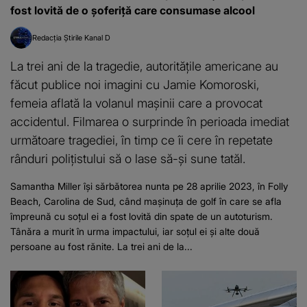
fost lovită de o șoferiță care consumase alcool
Redacția Știrile Kanal D
La trei ani de la tragedie, autoritățile americane au
făcut publice noi imagini cu Jamie Komoroski,
femeia aflată la volanul mașinii care a provocat
accidentul. Filmarea o surprinde în perioada imediat
următoare tragediei, în timp ce îi cere în repetate
rânduri polițistului să o lase să-și sune tatăl.
Samantha Miller își sărbătorea nunta pe 28 aprilie 2023, în Folly
Beach, Carolina de Sud, când mașinuța de golf în care se afla
împreună cu soțul ei a fost lovită din spate de un autoturism.
Tânăra a murit în urma impactului, iar soțul ei și alte două
persoane au fost rănite. La trei ani de la...