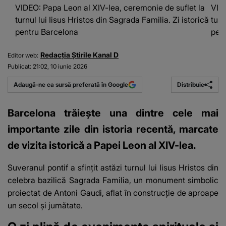
VIDEO: Papa Leon al XIV-lea, ceremonie de suflet la
VIDE
turnul lui Iisus Hristos din Sagrada Familia. Zi istorică
turn
pentru Barcelona
pen
Redacția Știrile Kanal D
Editor web:
Publicat:
21:02, 10 iunie 2026
Distribuie
Adaugă-ne ca sursă preferată în Google
Barcelona trăiește una dintre cele mai
importante zile din istoria recentă, marcate
de vizita istorică a Papei Leon al XIV-lea.
Suveranul pontif a sfințit astăzi turnul lui Iisus Hristos din
celebra bazilică Sagrada Familia, un monument simbolic
proiectat de Antoni Gaudi, aflat în construcție de aproape
un secol și jumătate.