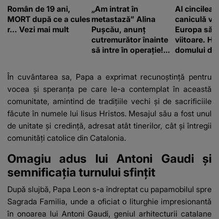
Român de 19 ani,
„Am intrat în
Al cincilea 
MORT după ce a cules
metastază” Alina
caniculă va
r... Vezi mai mult
Pușcău, anunț
Europa să
cutremurător înainte
viitoare. H
să intre în operație!
domului de 
Vedeta a transmis un
care va adu
mesaj emoționant
42 de grade
În cuvântarea sa, Papa a exprimat recunoștință pentru
fanilor
vocea și speranța pe care le-a contemplat în această
comunitate, amintind de tradițiile vechi și de sacrificiile
făcute în numele lui Iisus Hristos. Mesajul său a fost unul
de unitate și credință, adresat atât tinerilor, cât și întregii
comunități catolice din Catalonia.
Omagiu adus lui Antoni Gaudi și
semnificația turnului sfințit
După slujbă, Papa Leon s-a îndreptat cu papamobilul spre
Sagrada Familia, unde a oficiat o liturghie impresionantă
în onoarea lui Antoni Gaudi, geniul arhitecturii catalane