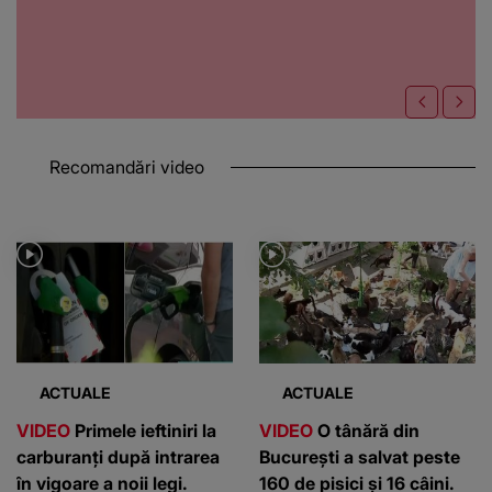
Recomandări video
ACTUALE
ACTUALE
VIDEO
Primele ieftiniri la
VIDEO
O tânără din
carburanți după intrarea
București a salvat peste
în vigoare a noii legi.
160 de pisici și 16 câini.