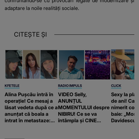
confruntându-se cu provocări legate de modernizare și
adaptare la noile realități sociale.
CITEȘTE ȘI
KFETELE
RADIO IMPULS
CLICK
Alina Pușcău intră în
VIDEO Selly,
Sexy la plaj
operație! Ce mesaj a
ANUNȚUL
de ani! Car
lăsat vedeta după ce a
MOMENTULUI despre
nimerit cos
anunțat că boala a
NIBIRU! Ce se va
baie: „Moni
intrat în metastaze:
întâmpla și CINE
Davidescu e
“Am cancer!”
SUNT CEI VIZAȚI de
această situație: "Îmi