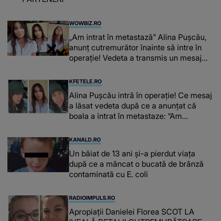
WOWBIZ.RO
„Am intrat în metastază” Alina Pușcău,
anunț cutremurător înainte să intre în
operație! Vedeta a transmis un mesaj
emoționant fanilor
KFETELE.RO
Alina Pușcău intră în operație! Ce mesaj
a lăsat vedeta după ce a anunțat că
boala a intrat în metastaze: “Am
cancer!”
KANALD.RO
Un băiat de 13 ani și-a pierdut viața
după ce a mâncat o bucată de brânză
contaminată cu E. coli
RADIOIMPULS.RO
Apropiații Danielei Florea SCOT LA