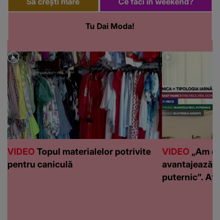
Să crești mare
Ce faci in weekend?
Tu Dai Moda!
VIDEO
Topul materialelor potrivite
VIDEO
„Am de
pentru caniculă
avantajează c
puternic”. Află