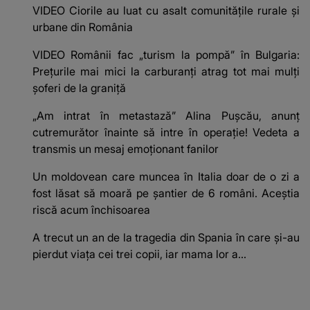
VIDEO Ciorile au luat cu asalt comunitățile rurale și
urbane din România
VIDEO Românii fac „turism la pompă” în Bulgaria:
Prețurile mai mici la carburanți atrag tot mai mulți
șoferi de la graniță
„Am intrat în metastază” Alina Pușcău, anunț
cutremurător înainte să intre în operație! Vedeta a
transmis un mesaj emoționant fanilor
Un moldovean care muncea în Italia doar de o zi a
fost lăsat să moară pe şantier de 6 români. Aceștia
riscă acum închisoarea
A trecut un an de la tragedia din Spania în care și-au
pierdut viața cei trei copii, iar mama lor a…