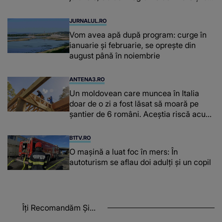
de kilograme de cafea
JURNALUL.RO
Vom avea apă după program: curge în
ianuarie și februarie, se oprește din
august până în noiembrie
ANTENA3.RO
Un moldovean care muncea în Italia
doar de o zi a fost lăsat să moară pe
şantier de 6 români. Aceștia riscă acum
închisoarea
B1TV.RO
O maşină a luat foc în mers: În
autoturism se aflau doi adulți și un copil
Îți Recomandăm Și...