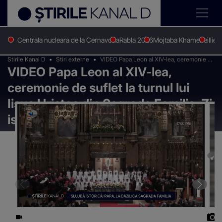
Centrala nucleara de la Cernavoda
Rabla 2026
Mojtaba Khamenei
Ilie 
Stirile Kanal D
Stiri externe
VIDEO Papa Leon al XIV-lea, ceremonie de
VIDEO Papa Leon al XIV-lea,
suflet la turnul lui Iisus Hristos din Sagrada
Familia. Zi istorică pentru Barcelona
ceremonie de suflet la turnul lui
Iisus Hristos din Sagrada Familia. Zi
istorică pentru Barcelona