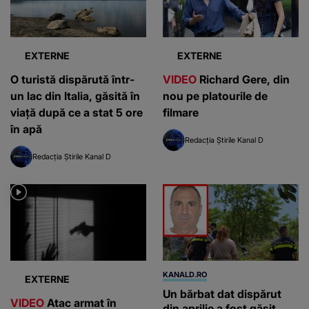
EXTERNE
EXTERNE
O turistă dispărută într-
VIDEO
Richard Gere, din
un lac din Italia, găsită în
nou pe platourile de
viață după ce a stat 5 ore
filmare
în apă
Redacția Știrile Kanal D
Redacția Știrile Kanal D
KANALD.RO
EXTERNE
Un bărbat dat dispărut
VIDEO
Atac armat în
din aprilie a fost găsit