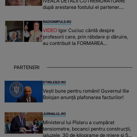
IVEALĂ DETALII CUTREMURĂTOARE
după arestarea fostului ei partener.
PRIN CE A FOST NEVOITĂ să treacă
românca ucisă în Italia și ascunsă în
RADIOIMPULS.RO
lada unui pat: " Îmi pare rău că nu am
VIDEO
Igor Cuciuc cântă despre
reușit să fac mai mult pentru ea și..."
profesorii care, prin răbdare și dăruire,
au contribuit la FORMAREA
OAMENILOR DE ASTĂZI. Ce spune
despre dascălii care lasă amprente
puternice ÎN SUFLETELE ELEVILOR,
PARTENERI
chiar și după trecerea anilor: "De
fiecare dată când..."
STIRILEBZI.RO
Vești bune pentru români! Guvernul Ilie
Bolojan anunță plafonarea facturilor!
JURNALUL.RO
Ministerul lui Pîslaru a cumpărat
tensiometre, bocanci pentru construcții,
jaluzele, 30 de kilograme de miere și 50