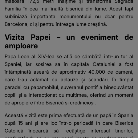
măsoară 172,5 metri înălțime și transformă Sagrada
Familia în cea mai înaltă biserică din lume. Acest fapt
subliniază importanța monumentului nu doar pentru
Barcelona, ci și pentru întreaga lume creștină.
Vizita Papei – un eveniment de
amploare
Papa Leon al XIV-lea se află de sâmbătă într-un tur al
Spaniei, iar sosirea sa în capitala Cataluniei a fost
întâmpinată aseară de aproximativ 40.000 de oameni,
care l-au aclamat cu aplauze și scandări. În timpul
paradei cu papamobilul, suveranul pontif a binecuvântat
copiii și a interacționat cu mulțimea, oferind un moment
de apropiere între Biserică și credincioși.
Această vizită este prima efectuată de un papă în Spania
după 15 ani și are loc într-o perioadă în care Biserica
Catolică încearcă să recâștige interesul tinerilor,