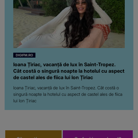
adevărat, au făcut-o și pe
asta! Și ce a ieșit la iveală
ar fi prea mult pentru
oricine: "Cu… mine, fata
româncă...”
DIGIFM.RO
Ioana Țiriac, vacanță de lux în Saint-Tropez.
Cât costă o singură noapte la hotelul cu aspect
de castel ales de fiica lui Ion Țiriac
Ioana Țiriac, vacanță de lux în Saint-Tropez. Cât costă o
singură noapte la hotelul cu aspect de castel ales de fiica
lui Ion Țiriac