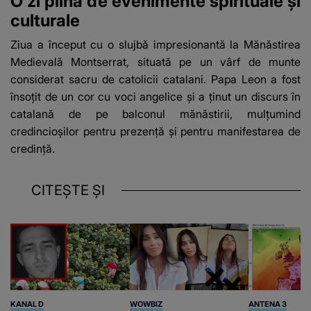
O zi plină de evenimente spirituale și
culturale
Ziua a început cu o slujbă impresionantă la Mănăstirea
Medievală Montserrat, situată pe un vârf de munte
considerat sacru de catolicii catalani. Papa Leon a fost
însoțit de un cor cu voci angelice și a ținut un discurs în
catalană de pe balconul mănăstirii, mulțumind
credincioșilor pentru prezență și pentru manifestarea de
credință.
CITEȘTE ȘI
KANAL D
WOWBIZ
ANTENA 3