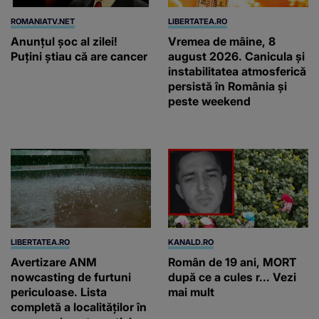
ROMANIATV.NET
LIBERTATEA.RO
Anunţul şoc al zilei!
Vremea de mâine, 8
Puţini ştiau că are cancer
august 2026. Canicula și
instabilitatea atmosferică
persistă în România și
peste weekend
LIBERTATEA.RO
KANALD.RO
Avertizare ANM
Român de 19 ani, MORT
nowcasting de furtuni
după ce a cules r... Vezi
periculoase. Lista
mai mult
completă a localităților în