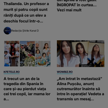
Thailanda. Un profesor a
ÎNGROPAT în curtea...
murit și patru copii sunt
Vezi mai mult
răniți după ce un elev a
deschis focul într-o
școală
Redacția Știrile Kanal D
KFETELE.RO
WOWBIZ.RO
A trecut un an de la
„Am intrat în metastază”
tragedia din Spania în
Alina Pușcău, anunț
care și-au pierdut viața
cutremurător înainte să
cei trei copii, iar mama lor
intre în operație! Vedeta a
a…
transmis un mesaj
emoționant fanilor