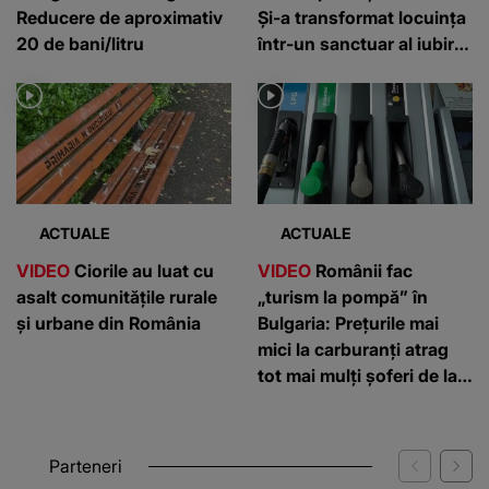
Reducere de aproximativ
Și-a transformat locuința
20 de bani/litru
într-un sanctuar al iubirii
pentru animale
ACTUALE
ACTUALE
VIDEO
Ciorile au luat cu
VIDEO
Românii fac
asalt comunitățile rurale
„turism la pompă” în
și urbane din România
Bulgaria: Prețurile mai
mici la carburanți atrag
tot mai mulți șoferi de la
graniță
Parteneri