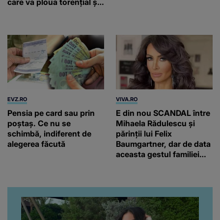
care va ploua torențial și
cu grindină
EVZ.RO
VIVA.RO
Pensia pe card sau prin
E din nou SCANDAL între
poștaș. Ce nu se
Mihaela Rădulescu și
schimbă, indiferent de
părinții lui Felix
alegerea făcută
Baumgartner, dar de data
aceasta gestul familiei
regretatului ei iubit a
înfuriat-o pe vedeta
noastră! Fostei
prezentatoare nici că-i
vine să creadă că s-a
ajuns până aici, dar e