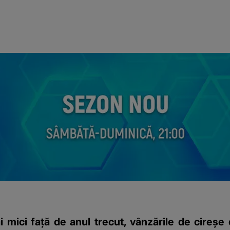
i mici față de anul trecut, vânzările de cireșe 