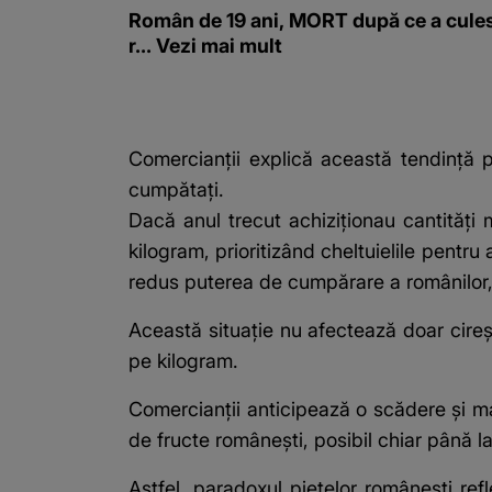
Român de 19 ani, MORT după ce a cule
r... Vezi mai mult
Comercianții explică această tendință pr
cumpătați.
Dacă anul trecut achiziționau cantităț
kilogram, prioritizând cheltuielile pentr
redus puterea de cumpărare a românilor, 
Această situație nu afectează doar cireșe
pe kilogram.
Comercianții anticipează o scădere și ma
de fructe românești, posibil chiar până la
Astfel, paradoxul piețelor românești ref