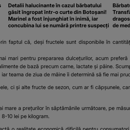
s
Detalii halucinante în cazul bărbatului
Bărbatu
găsit îngropat într-o curte din Botoșani!
Transf
Marinel a fost înjunghiat în inimă, iar
dragost
concubina lui se numără printre suspecți
de med
in faptul că, deși fructele sunt disponibile în cantit
i mai mari pentru prepararea dulcețurilor, acum pref
u alimente de bază precum carne, lactate și pâine. Scump
iar teama de ziua de mâine îi determină să fie mai prud
le, ci și alte fructe de sezon, cum ar fi căpșunele, car
i mare a prețurilor în săptămânile următoare, pe măsură
 8-10 lei pe kilogram.
lectă o realitate economică dificilă pentru consumatori