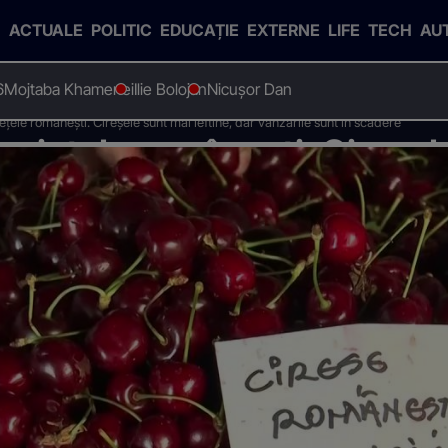
ACTUALE
POLITIC
EDUCAȚIE
EXTERNE
LIFE
TECH
AU
6
Mojtaba Khamenei
Ilie Bolojan
Nicușor Dan
ele românești. Cireșele sunt mai ieftine, dar vânzările sunt în scădere
 piețele românești. Cireșel
e sunt în scădere