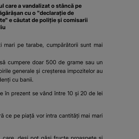
l care a vandalizat o stâncă pe
ăgărășan cu o "declaraţie de
e" e căutat de poliție și comisarii
iu
ăți mari pe tarabe, cumpărătorii sunt mai
eră să cumpere doar 500 de grame sau un
irile generale și creșterea impozitelor au
enți cu banii.
e în prezent se vând între 10 și 20 de lei
 ce pe piață vor intra cantități mai mari
, care, deși pot găsi fructe proaspete și