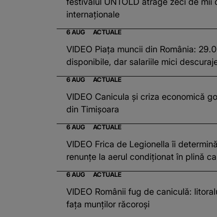
festivalul UNTOLD atrage zeci de mii 
internaționale
6 AUG
ACTUALE
VIDEO Piața muncii din România: 29.0
disponibile, dar salariile mici descura
6 AUG
ACTUALE
VIDEO Canicula și criza economică go
din Timișoara
6 AUG
ACTUALE
VIDEO Frica de Legionella îi determin
renunțe la aerul condiționat în plină c
6 AUG
ACTUALE
VIDEO Românii fug de caniculă: litoral
fața munților răcoroși