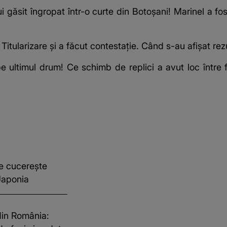
i găsit îngropat într-o curte din Botoșani! Marinel a fos
 Titularizare și a făcut contestație. Când s-au afișat rez
 ultimul drum! Ce schimb de replici a avut loc între 
e cucerește
 Japonia
din România: