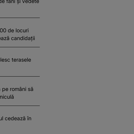
de fani și vedete
00 de locuri
jează candidații
lesc terasele
ă pe români să
aniculă
ul cedează în