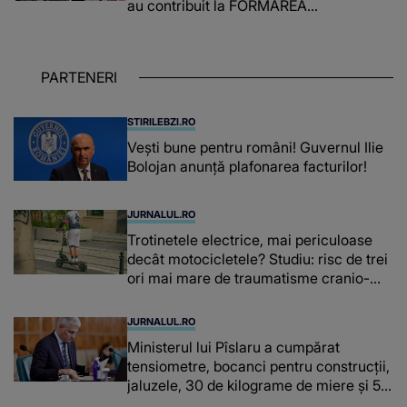
au contribuit la FORMAREA
OAMENILOR DE ASTĂZI. Ce spune
despre dascălii care lasă amprente
puternice ÎN SUFLETELE ELEVILOR,
PARTENERI
chiar și după trecerea anilor: "De
fiecare dată când..."
STIRILEBZI.RO
Vești bune pentru români! Guvernul Ilie
Bolojan anunță plafonarea facturilor!
JURNALUL.RO
Trotinetele electrice, mai periculoase
decât motocicletele? Studiu: risc de trei
ori mai mare de traumatisme cranio-
cerebrale
JURNALUL.RO
Ministerul lui Pîslaru a cumpărat
tensiometre, bocanci pentru construcții,
jaluzele, 30 de kilograme de miere și 50
de kilograme de cafea