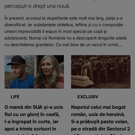
perceput-o drept una nouă.
În prezent, accesul la stupefiante este mult mai larg, piața s-a
diversificat, iar substanțele sintetice, ieftine și cu o compoziție
uneori imprevizibilă îi expun în mod special pe copii și
adolescenți. Numai că România nu a descoperit drogurile odată
cu deschiderea granițelor. Cu mai bine de un secol în urmă,...
LIFE
EXCLUSIV
O mamă din SUA și-a ucis
Nepotul celui mai bogat
fiul cu un glonț în ceafă,
român, ucis de heroină.
l-a îngropat în curte, iar
S-a prăbușit peste volan,
apoi a trimis scrisori în
pe o stradă din Sectorul 2