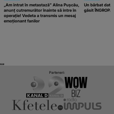
„Am intrat în metastază” Alina Pușcău,
Un bărbat dat di
anunț cutremurător înainte să intre în
găsit ÎNGROPAT 
operație! Vedeta a transmis un mesaj
emoționant fanilor
Next
Previous
Parteneri: