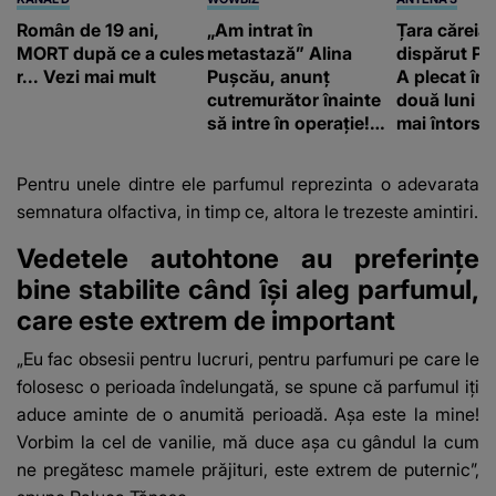
Român de 19 ani,
„Am intrat în
Țara căreia 
MORT după ce a cules
metastază” Alina
dispărut Pr
r... Vezi mai mult
Pușcău, anunț
A plecat în
cutremurător înainte
două luni și
să intre în operație!
mai întors
Vedeta a transmis un
mesaj emoționant
Pentru unele dintre ele parfumul reprezinta o adevarata
fanilor
semnatura olfactiva, in timp ce, altora le trezeste amintiri.
Vedetele autohtone au preferințe
bine stabilite când își aleg parfumul,
care este extrem de important
„Eu fac obsesii pentru lucruri, pentru parfumuri pe care le
folosesc o perioada îndelungată, se spune că parfumul iți
aduce aminte de o anumită perioadă. Așa este la mine!
Vorbim la cel de vanilie, mă duce așa cu gândul la cum
ne pregătesc mamele prăjituri, este extrem de puternic”,