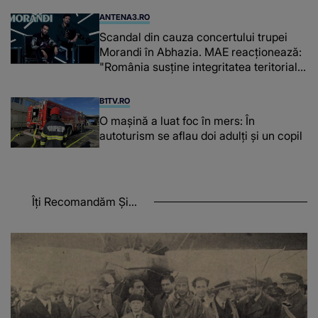
ANTENA3.RO
Scandal din cauza concertului trupei
Morandi în Abhazia. MAE reacționează:
"România susține integritatea teritorială
a Georgiei"
B1TV.RO
O maşină a luat foc în mers: În
autoturism se aflau doi adulți și un copil
Îți Recomandăm Și...