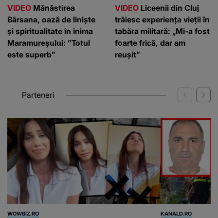
VIDEO
Mănăstirea
VIDEO
Liceenii din Cluj
Bârsana, oază de liniște
trăiesc experiența vieții în
și spiritualitate în inima
tabăra militară: „Mi-a fost
Maramureșului: ”Totul
foarte frică, dar am
este superb”
reușit”
Parteneri
WOWBIZ.RO
KANALD.RO