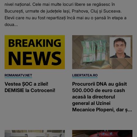
nivel național. Cele mai multe locuri libere se regăsesc în
București, urmate de județele Iași, Prahova, Cluj și Suceava.
Elevii care nu au fost repartizați încă mai au o șansă în etapa a
doua...
ROMANIATV.NET
LIBERTATEA.RO
Vestea ȘOC a zilei!
Procurorii DNA au găsit
DEMISIE la Cotroceni!
500.000 de euro cash
acasă la directorul
general al Uzinei
Mecanice Plopeni, dar și
două ceasuri Patek
Philippe și Rolex