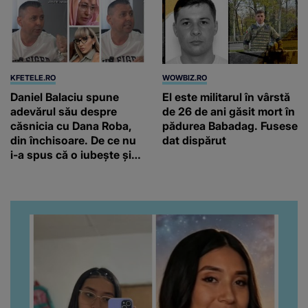
KFETELE.RO
WOWBIZ.RO
Daniel Balaciu spune
El este militarul în vârstă
adevărul său despre
de 26 de ani găsit mort în
căsnicia cu Dana Roba,
pădurea Babadag. Fusese
din închisoare. De ce nu
dat dispărut
i-a spus că o iubește și
ce s-a întâmplat când au
venit fetițele pe lume:
“Am suflet mare. Eu am
ajutat-o.”