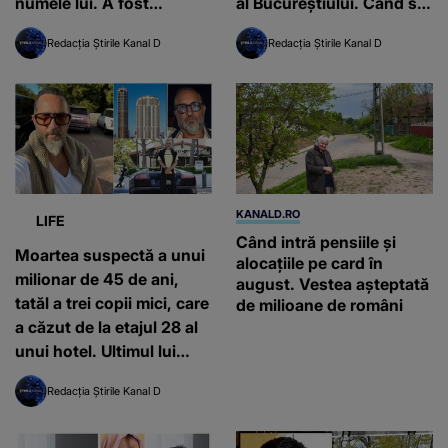
numele lui. A fost
al Bucureștiului. Când s-a
condamnată la închisoare
întâmplat
Redacția Știrile Kanal D
Redacția Știrile Kanal D
pe viață
KANALD.RO
LIFE
Când intră pensiile și
Moartea suspectă a unui
alocațiile pe card în
milionar de 45 de ani,
august. Vestea așteptată
tatăl a trei copii mici, care
de milioane de români
a căzut de la etajul 28 al
unui hotel. Ultimul lui
mesaj contrazice
Redacția Știrile Kanal D
versiunea poliției