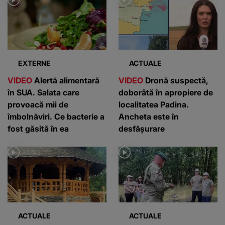
EXTERNE
ACTUALE
VIDEO
Alertă alimentară
VIDEO
Dronă suspectă,
în SUA. Salata care
doborâtă în apropiere de
provoacă mii de
localitatea Padina.
îmbolnăviri. Ce bacterie a
Ancheta este în
fost găsită în ea
desfășurare
ACTUALE
ACTUALE