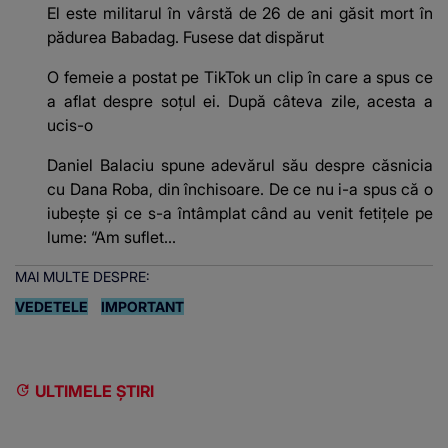
El este militarul în vârstă de 26 de ani găsit mort în
pădurea Babadag. Fusese dat dispărut
O femeie a postat pe TikTok un clip în care a spus ce
a aflat despre soțul ei. După câteva zile, acesta a
ucis-o
Daniel Balaciu spune adevărul său despre căsnicia
cu Dana Roba, din închisoare. De ce nu i-a spus că o
iubește și ce s-a întâmplat când au venit fetițele pe
lume: “Am suflet...
MAI MULTE DESPRE:
VEDETELE
IMPORTANT
ULTIMELE ȘTIRI