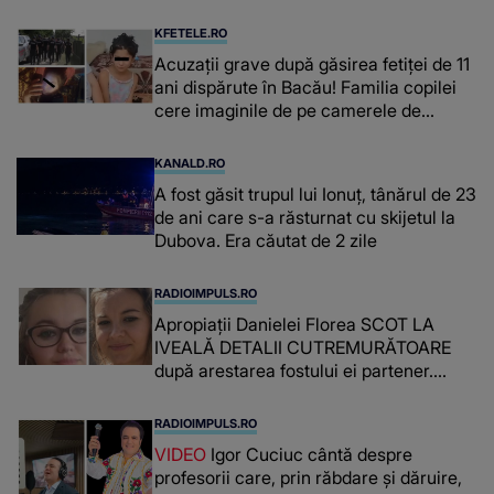
niște genuflexiuni și a început să mă
înțepe sânul”
KFETELE.RO
Acuzații grave după găsirea fetiței de 11
ani dispărute în Bacău! Familia copilei
cere imaginile de pe camerele de
supraveghere: „Nu s-a mai dus sora
mea...”
KANALD.RO
A fost găsit trupul lui Ionuț, tânărul de 23
de ani care s-a răsturnat cu skijetul la
Dubova. Era căutat de 2 zile
RADIOIMPULS.RO
Apropiații Danielei Florea SCOT LA
IVEALĂ DETALII CUTREMURĂTOARE
după arestarea fostului ei partener.
PRIN CE A FOST NEVOITĂ să treacă
românca ucisă în Italia și ascunsă în
RADIOIMPULS.RO
lada unui pat: " Îmi pare rău că nu am
VIDEO
Igor Cuciuc cântă despre
reușit să fac mai mult pentru ea și..."
profesorii care, prin răbdare și dăruire,