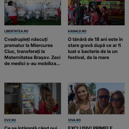
LIBERTATEA.RO
KANALD.RO
Cvadrupleți născuți
O tânără de 18 ani este în
prematur la Miercurea
stare gravă după ce ar fi
Ciuc, transferați la
luat o bacterie de la un
Maternitatea Brașov. Zeci
festival, de la mare
de medici s-au mobilizat
pentru a-i salva. Niciunul
nu cântărea mai mult de
800 grame
EVZ.RO
VIVA.RO
Ce se întâmplă când pui
EXCLUSIV! PRIMELE