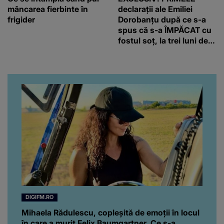
mâncarea fierbinte în
declarații ale Emiliei
frigider
Dorobanțu după ce s-a
spus că s-a ÎMPĂCAT cu
fostul soț, la trei luni de
când au divorțat. Ce-a
putut să spună frumoasa
artistă i-a lăsat MASCĂ
pe toți. De data aceasta,
chiar a rupt tăcerea:
”Poate că aveam să ne
spunem, să ne...”
DIGIFM.RO
Mihaela Rădulescu, copleşită de emoţii în locul
în care a murit Felix Baumgartner. Ce s-a