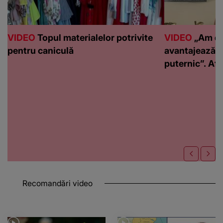
VIDEO
Topul materialelor potrivite
VIDEO
„Am de
pentru caniculă
avantajează c
puternic”. Află
Recomandări video