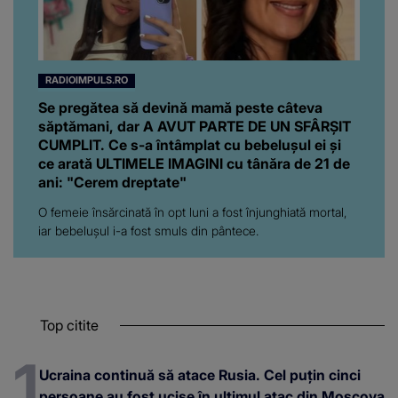
RADIOIMPULS.RO
Se pregătea să devină mamă peste câteva
săptămani, dar A AVUT PARTE DE UN SFÂRȘIT
CUMPLIT. Ce s-a întâmplat cu bebelușul ei și
ce arată ULTIMELE IMAGINI cu tânăra de 21 de
ani: "Cerem dreptate"
O femeie însărcinată în opt luni a fost înjunghiată mortal,
iar bebelușul i-a fost smuls din pântece.
Top citite
Ucraina continuă să atace Rusia. Cel puțin cinci
persoane au fost ucise în ultimul atac din Moscova