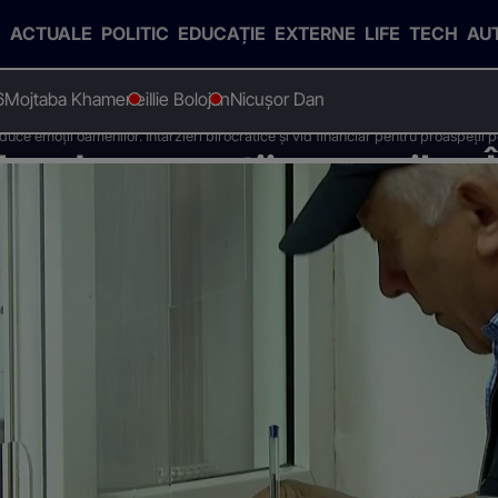
ACTUALE
POLITIC
EDUCAȚIE
EXTERNE
LIFE
TECH
AU
6
Mojtaba Khamenei
Ilie Bolojan
Nicușor Dan
ce emoții oamenilor. Întârzieri birocratice și vid financiar pentru proaspeții 
e aduce emoții oamenilor. Î
inanciar pentru proaspeții pe