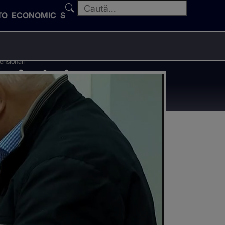
TO
ECONOMIC
SPORT
pensionari
ntârzieri
nsionari