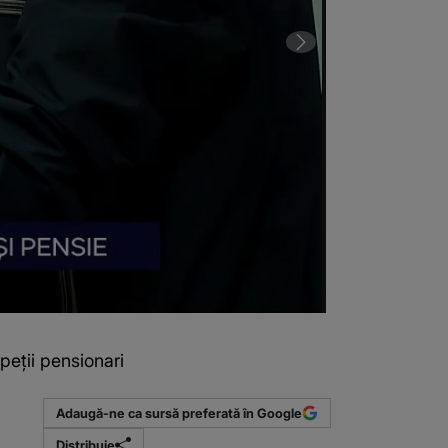
peții pensionari
VIDEO Pensiona
Adaugă-ne ca sursă preferată în Google
Distribuie