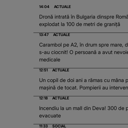
14:04
ACTUALE
Dronă intrată în Bulgaria dinspre Rom
explodat la 100 de metri de graniță
13:47
ACTUALE
Carambol pe A2, în drum spre mare, d
s-au ciocnit! O persoană a avut nevoie 
medicale
12:51
ACTUALE
Un copil de doi ani a rămas cu mâna pr
mașină de tocat. Pompierii au interven
12:18
ACTUALE
Incendiu la un mall din Deva! 300 de
evacuate
11:33
SOCIAL