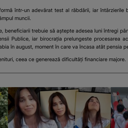
rmă într-un adevărat test al răbdării, iar întârzierile
câmpul muncii.
beneficiarii trebuie să aștepte adesea luni întregi pân
nsii Publice, iar birocrația prelungeste procesarea a
 abia în august, moment în care va încasa atât pensia pe
enituri, ceea ce generează dificultăți financiare majore.