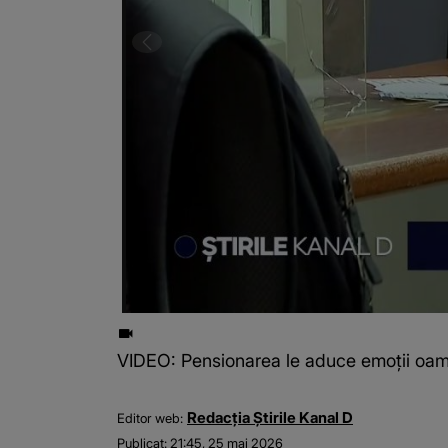
VIDEO: Pensionarea le aduce emoții oameni
Redacția Știrile Kanal D
Editor web:
Publicat:
21:45, 25 mai 2026