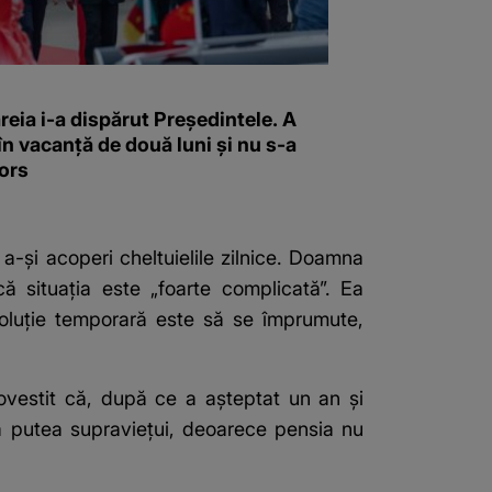
reia i-a dispărut Președintele. A
în vacanță de două luni și nu s-a
ors
 a-și acoperi cheltuielile zilnice. Doamna
 situația este „foarte complicată”. Ea
 soluție temporară este să se împrumute,
povestit că, după ce a așteptat un an și
 a putea supraviețui, deoarece pensia nu