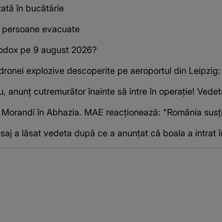
zată în bucătărie
e persoane evacuate
todox pe 9 august 2026?
dronei explozive descoperite pe aeroportul din Leipzig:
, anunț cutremurător înainte să intre în operație! Vede
 Morandi în Abhazia. MAE reacționează: "România susține
esaj a lăsat vedeta după ce a anunțat că boala a intrat