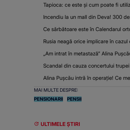
Tapioca: ce este și cum poate fi utili
Incendiu la un mall din Deva! 300 d
Ce sărbătoare este în Calendarul or
Rusia neagă orice implicare în cazul 
„Am intrat în metastază” Alina Pușcău
Scandal din cauza concertului trupei
Alina Pușcău intră în operație! Ce m
MAI MULTE DESPRE:
PENSIONARII
PENSII
ULTIMELE ȘTIRI