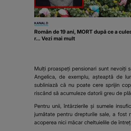
KANAL D
Român de 19 ani, MORT după ce a cule
r... Vezi mai mult
Mulți proaspeți pensionari sunt nevoiți s
Angelica, de exemplu, așteaptă de lun
subliniază că nu poate cere sprijin cop
riscând să acumuleze datorii greu de plăt
Pentru unii, întârzierile și sumele ins
jumătate pentru drepturile sale, a fost
acoperea nici măcar cheltuielile de întreț