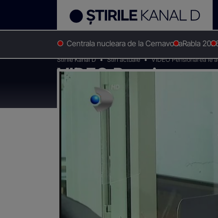
Centrala nucleara de la Cernavoda
Rabla 202
Stirile Kanal D
Stiri actuale
VIDEO Pensionarea le adu
VIDEO Pensionarea l
birocratice și vid f