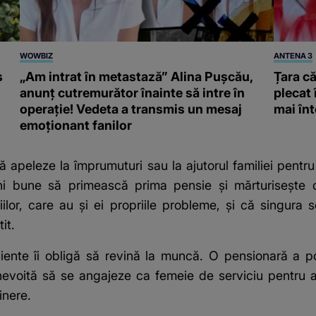
WOWBIZ
ANTENA 3
s
„Am intrat în metastază” Alina Pușcău,
Țara că
anunț cutremurător înainte să intre în
plecat 
operație! Vedeta a transmis un mesaj
mai înt
emoționant fanilor
ă apeleze la împrumuturi sau la ajutorul familiei pentru
i bune să primească prima pensie și mărturisește că
iilor, care au și ei propriile probleme, și că singura
it.
uficiente îi obligă să revină la muncă. O pensionară a 
 nevoită să se angajeze ca femeie de serviciu pentru
inere.