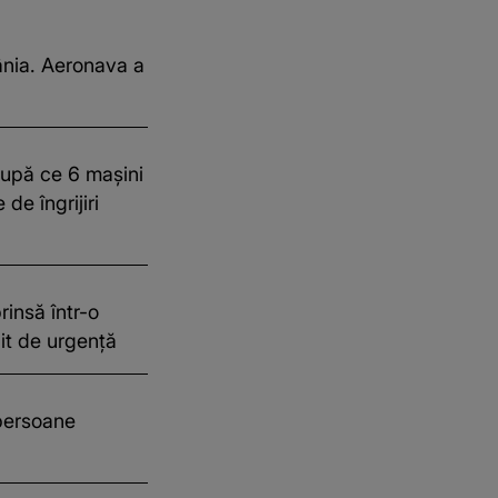
ânia. Aeronava a
upă ce 6 mașini
de îngrijiri
insă într-o
it de urgență
 persoane