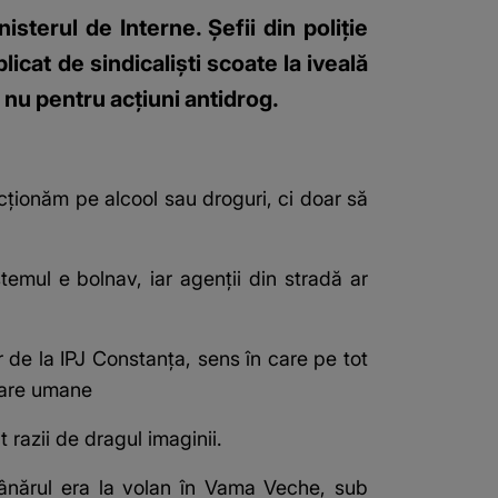
sterul de Interne. Șefii din poliție
icat de sindicaliști scoate la iveală
și nu pentru acțiuni antidrog.
ționăm pe alcool sau droguri, ci doar să
stemul e bolnav, iar agenții din stradă ar
 de la IPJ Constanța, sens în care pe tot
foare umane
 razii de dragul imaginii.
Tânărul era la volan în Vama Veche, sub