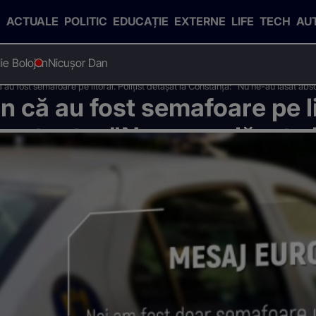
ACTUALE
POLITIC
EDUCAȚIE
EXTERNE
LIFE
TECH
AU
Ilie Bolojan
Nicușor Dan
ă au fost semafoare pe litoral. Polițist detașat la Constanța: "Nu ne-au lăsat ab
un că au fost semafoare pe li
Constanța: "Nu ne-au lăsat 
ol sau droguri"