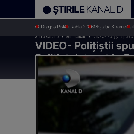
Dragos Pislaru
Rabla 2026
Mojtaba Khamenei
Stirile Kanal D
Stiri actuale
VIDEO- Polițiștii spun c
VIDEO- Polițiștii sp
Polițist detașat la 
să acționăm pe alco