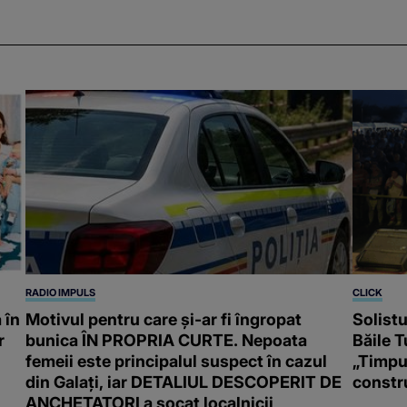
RADIO IMPULS
CLICK
 în
Motivul pentru care și-ar fi îngropat
Solistu
r
bunica ÎN PROPRIA CURTE. Nepoata
Băile 
femeii este principalul suspect în cazul
„Timpu
din Galați, iar DETALIUL DESCOPERIT DE
constru
ANCHETATORI a șocat localnicii