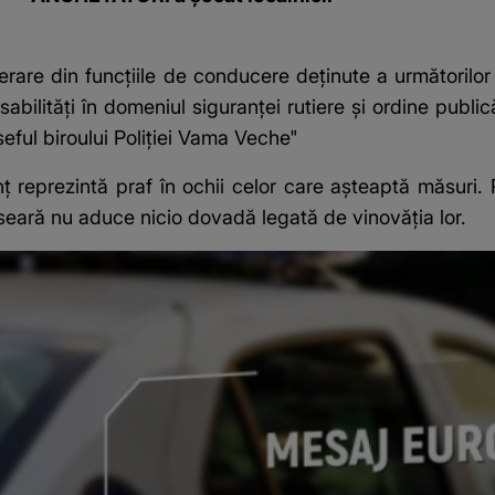
are din funcțiile de conducere deținute a următorilor po
ilități în domeniul siguranței rutiere și ordine publică
șeful biroului Poliției Vama Veche"
 reprezintă praf în ochii celor care așteaptă măsuri. Poli
 aseară nu aduce nicio dovadă legată de vinovăția lor.