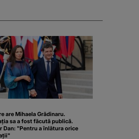
re are Mihaela Grădinaru.
ția sa a fost făcută publică.
 Dan: "Pentru a înlătura orice
ții"