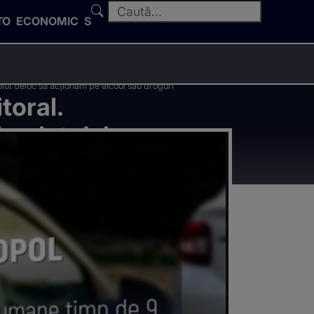
TO
ECONOMIC
SPORT
solut deloc să acționăm pe alcool sau droguri"
toral.
absolut deloc