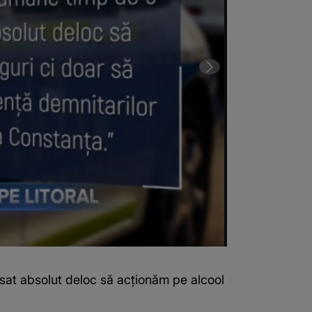
lăsat absolut deloc să acționăm pe alcool
Polițiștii spun
(Sursa foto: C