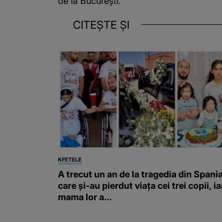
de la București.
CITEȘTE ȘI
KFETELE
A trecut un an de la tragedia din Spania
care și-au pierdut viața cei trei copii, ia
mama lor a…