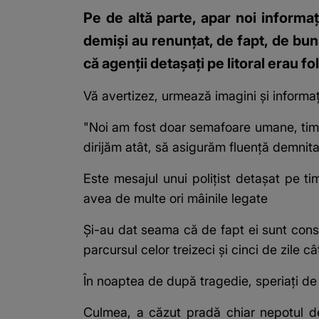
Pe de altă parte, apar noi informaț
demiși au renunțat, de fapt, de bună
că agenții detașați pe litoral erau fo
Vă avertizez, urmează imagini și informaț
"Noi am fost doar semafoare umane, timp
dirijăm atât, să asigurăm fluență demnit
Este mesajul unui polițist detașat pe tim
avea de multe ori mâinile legate
Și-au dat seama că de fapt ei sunt consi
parcursul celor treizeci și cinci de zile 
În noaptea de după tragedie, speriați de 
Culmea, a căzut pradă chiar nepotul de