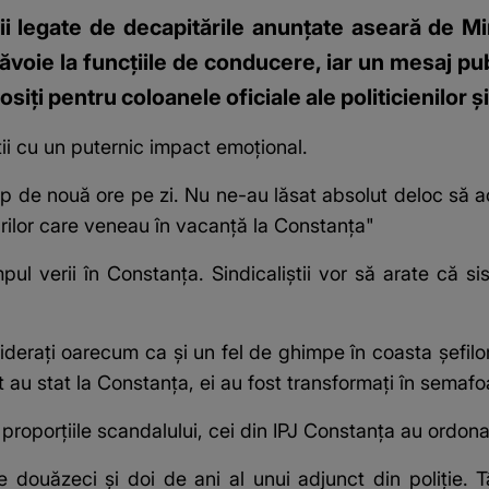
ii legate de decapitările anunțate aseară de Mini
voie la funcțiile de conducere, iar un mesaj publ
losiți pentru coloanele oficiale ale politicienilor 
ii cu un puternic impact emoțional.
 de nouă ore pe zi. Nu ne-au lăsat absolut deloc să ac
arilor care veneau în vacanță la Constanța"
pul verii în Constanța. Sindicaliștii vor să arate că si
derați oarecum ca și un fel de ghimpe în coasta șefilor
cât au stat la Constanța, ei au fost transformați în sema
proporțiile scandalului, cei din IPJ Constanța au ordonat
 douăzeci și doi de ani al unui adjunct din poliție. 