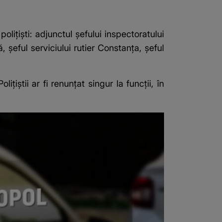
lițiști: adjunctul șefului inspectoratului
, șeful serviciului rutier Constanța, șeful
țiștii ar fi renunțat singur la funcții, în