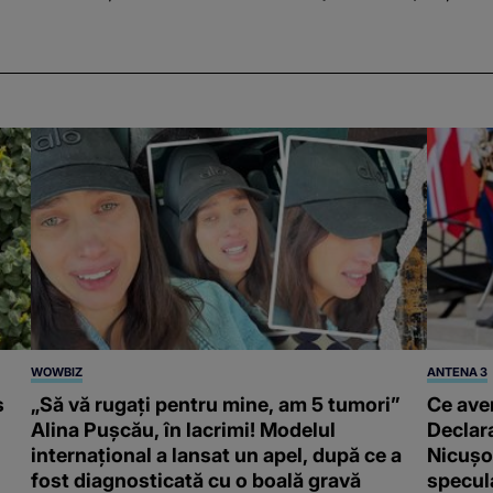
WOWBIZ
ANTENA 3
s
„Să vă rugați pentru mine, am 5 tumori”
Ce ave
Alina Pușcău, în lacrimi! Modelul
Declara
internațional a lansat un apel, după ce a
Nicușor
fost diagnosticată cu o boală gravă
specula