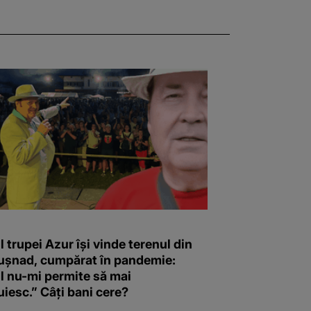
l trupei Azur își vinde terenul din
Tușnad, cumpărat în pandemie:
l nu-mi permite să mai
iesc.” Câți bani cere?