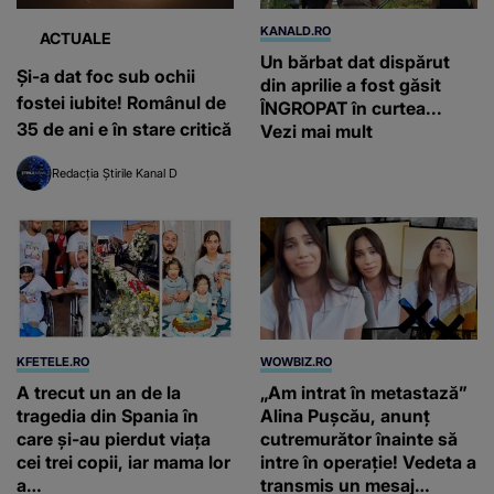
KANALD.RO
ACTUALE
Un bărbat dat dispărut
Și-a dat foc sub ochii
din aprilie a fost găsit
fostei iubite! Românul de
ÎNGROPAT în curtea...
35 de ani e în stare critică
Vezi mai mult
Redacția Știrile Kanal D
KFETELE.RO
WOWBIZ.RO
A trecut un an de la
„Am intrat în metastază”
tragedia din Spania în
Alina Pușcău, anunț
care și-au pierdut viața
cutremurător înainte să
cei trei copii, iar mama lor
intre în operație! Vedeta a
a…
transmis un mesaj