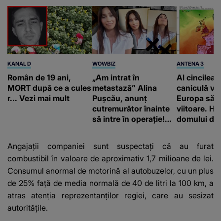
KANAL D
WOWBIZ
ANTENA 3
Român de 19 ani,
„Am intrat în
Al cincilea 
MORT după ce a cules
metastază” Alina
caniculă va
r... Vezi mai mult
Pușcău, anunț
Europa să
cutremurător înainte
viitoare. H
să intre în operație!
domului de 
Vedeta a transmis un
care va adu
mesaj emoționant
42 de grade
Angajații companiei sunt suspectați că au furat
fanilor
combustibil în valoare de aproximativ 1,7 milioane de lei.
Consumul anormal de motorină al autobuzelor, cu un plus
de 25% față de media normală de 40 de litri la 100 km, a
atras atenția reprezentanților regiei, care au sesizat
autoritățile.