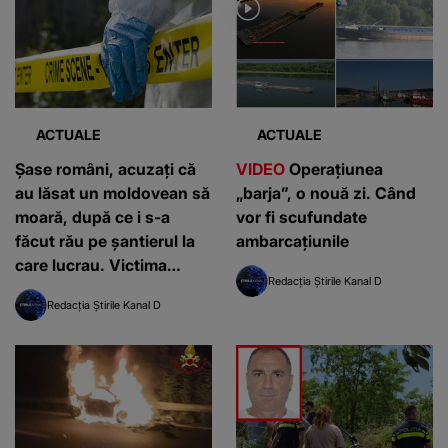
ACTUALE
ACTUALE
Șase români, acuzați că
VIDEO
Operațiunea
au lăsat un moldovean să
„barja”, o nouă zi. Când
moară, după ce i s-a
vor fi scufundate
făcut rău pe șantierul la
ambarcațiunile
care lucrau. Victima
Redacția Știrile Kanal D
muncea de doar o zi în
Redacția Știrile Kanal D
Italia