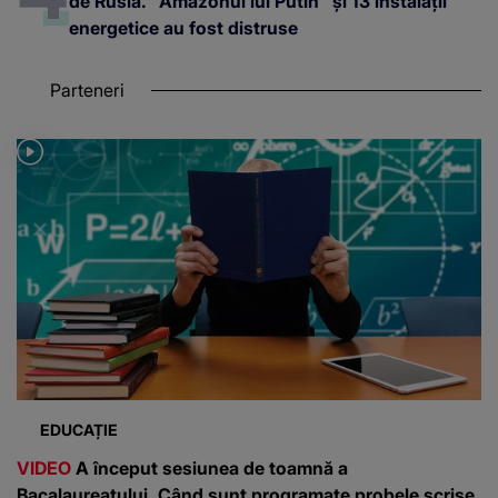
de Rusia. "Amazonul lui Putin" și 13 instalații
energetice au fost distruse
Parteneri
EDUCAȚIE
VIDEO
A început sesiunea de toamnă a
Bacalaureatului. Când sunt programate probele scrise