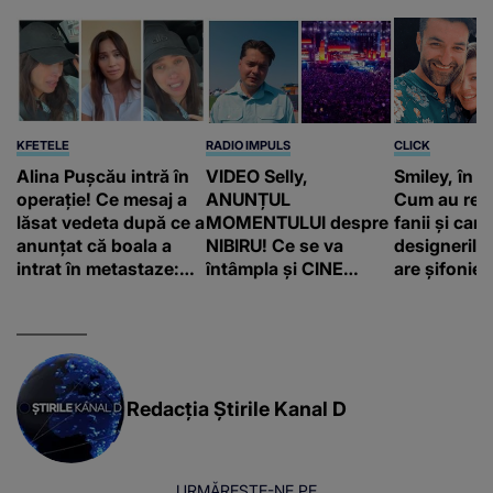
KFETELE
RADIO IMPULS
CLICK
Alina Pușcău intră în
VIDEO Selly,
Smiley, în „
operație! Ce mesaj a
ANUNȚUL
Cum au rea
lăsat vedeta după ce a
MOMENTULUI despre
fanii și care
anunțat că boala a
NIBIRU! Ce se va
designerilo
intrat în metastaze:
întâmpla și CINE
are șifonieru
“Am cancer!”
SUNT CEI VIZAȚI de
comun cu n
această situație: "Îmi
sa!”
e ciudă că..."
Redacția Știrile Kanal D
URMĂREȘTE-NE PE