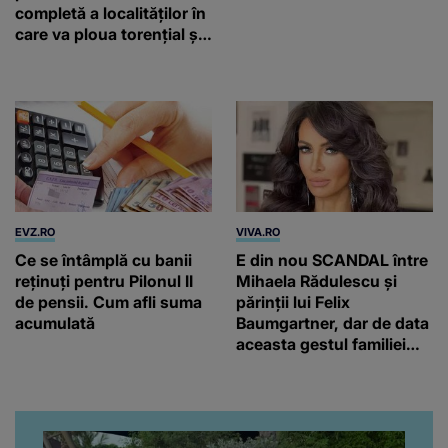
completă a localităților în
care va ploua torențial și
cu grindină
EVZ.RO
VIVA.RO
Ce se întâmplă cu banii
E din nou SCANDAL între
reținuți pentru Pilonul II
Mihaela Rădulescu și
de pensii. Cum afli suma
părinții lui Felix
acumulată
Baumgartner, dar de data
aceasta gestul familiei
regretatului ei iubit a
înfuriat-o pe vedeta
noastră! Fostei
prezentatoare nici că-i