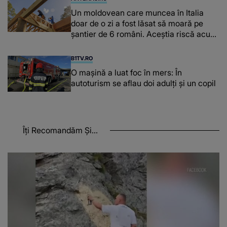
Un moldovean care muncea în Italia
doar de o zi a fost lăsat să moară pe
şantier de 6 români. Aceștia riscă acum
închisoarea
B1TV.RO
O maşină a luat foc în mers: În
autoturism se aflau doi adulți și un copil
Îți Recomandăm Și...