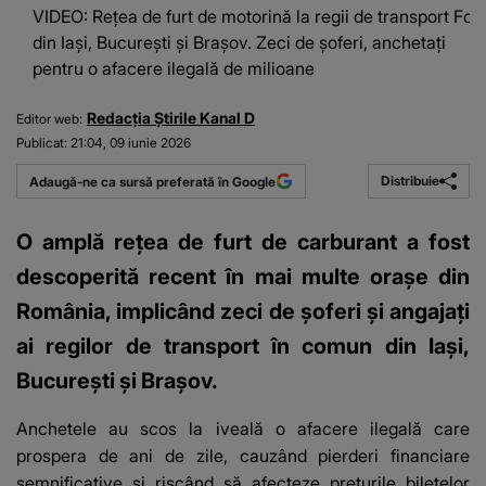
VIDEO: Rețea de furt de motorină la regii de transport
Fot
din Iași, București și Brașov. Zeci de șoferi, anchetați
pentru o afacere ilegală de milioane
Redacția Știrile Kanal D
Editor web:
Publicat:
21:04, 09 iunie 2026
Distribuie
Adaugă-ne ca sursă preferată în Google
O amplă rețea de furt de carburant a fost
descoperită recent în mai multe orașe din
România, implicând zeci de șoferi și angajați
ai regilor de transport în comun din Iași,
București și Brașov.
Anchetele au scos la iveală o afacere ilegală care
prospera de ani de zile, cauzând pierderi financiare
semnificative și riscând să afecteze prețurile biletelor