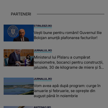
despre dascălii care lasă amprente
puternice ÎN SUFLETELE ELEVILOR,
PARTENERI
chiar și după trecerea anilor: "De
fiecare dată când..."
STIRILEBZI.RO
Vești bune pentru români! Guvernul Ilie
Bolojan anunță plafonarea facturilor!
JURNALUL.RO
Ministerul lui Pîslaru a cumpărat
tensiometre, bocanci pentru construcții,
jaluzele, 30 de kilograme de miere și 50
de kilograme de cafea
JURNALUL.RO
Vom avea apă după program: curge în
ianuarie și februarie, se oprește din
august până în noiembrie
ANTENA3.RO