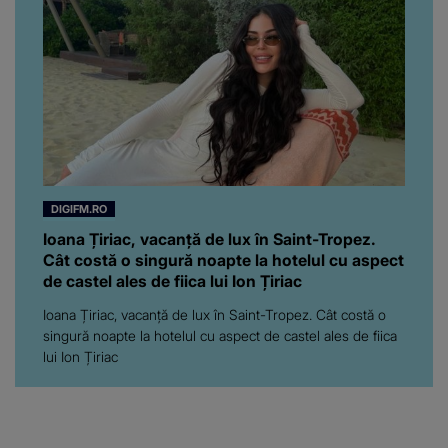
vine să creadă că s-a
ajuns până aici, dar e
adevărat, au făcut-o și pe
asta! Și ce a ieșit la iveală
ar fi prea mult pentru
oricine: "Cu… mine, fata
româncă...”
DIGIFM.RO
Ioana Țiriac, vacanță de lux în Saint-Tropez.
Cât costă o singură noapte la hotelul cu aspect
de castel ales de fiica lui Ion Țiriac
Ioana Țiriac, vacanță de lux în Saint-Tropez. Cât costă o
singură noapte la hotelul cu aspect de castel ales de fiica
lui Ion Țiriac