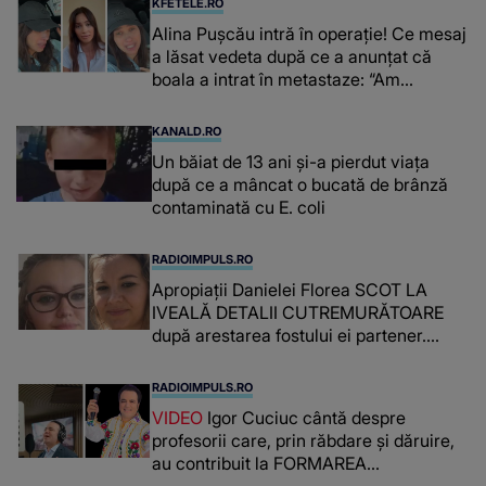
KFETELE.RO
Alina Pușcău intră în operație! Ce mesaj
a lăsat vedeta după ce a anunțat că
boala a intrat în metastaze: “Am
cancer!”
KANALD.RO
Un băiat de 13 ani și-a pierdut viața
după ce a mâncat o bucată de brânză
contaminată cu E. coli
RADIOIMPULS.RO
Apropiații Danielei Florea SCOT LA
IVEALĂ DETALII CUTREMURĂTOARE
după arestarea fostului ei partener.
PRIN CE A FOST NEVOITĂ să treacă
românca ucisă în Italia și ascunsă în
RADIOIMPULS.RO
lada unui pat: " Îmi pare rău că nu am
VIDEO
Igor Cuciuc cântă despre
reușit să fac mai mult pentru ea și..."
profesorii care, prin răbdare și dăruire,
au contribuit la FORMAREA
OAMENILOR DE ASTĂZI. Ce spune