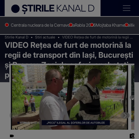
Centrala nucleara de la Cernavoda
Rabla 2026
Mojtaba Khamenei
Ilie 
Stirile Kanal D
Stiri actuale
VIDEO Rețea de furt de motorină la regii de
VIDEO Rețea de furt de motorină la
transport din Iași, București și Brașov. Zeci
de șoferi, anchetați pentru o afacere
regii de transport din Iași, București
ilegală de milioane
și Brașov. Zeci de șoferi, anchetați
pentru o afacere ilegală de milioane