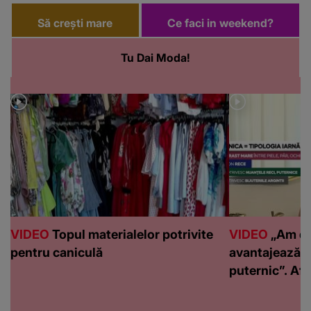
Să crești mare
Ce faci in weekend?
Tu Dai Moda!
VIDEO
Topul materialelor potrivite
VIDEO
„Am de
pentru caniculă
avantajează c
puternic”. Află