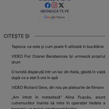
ABONEAZĂ-TE PE
CITEȘTE ȘI
Tapioca: ce este și cum poate fi utilizată în bucătărie
VIDEO Fiul Ozanei Barabancea își urmează propriul
drum
O turistă dispărută într-un lac din Italia, găsită în viață
după ce a stat 5 ore în apă
VIDEO Richard Gere, din nou pe platourile de filmare
„Am intrat în metastază” Alina Pușcău, anunț
cutremurător înainte să intre în operație! Vedeta a
transmis un mesaj emoționant fanilor