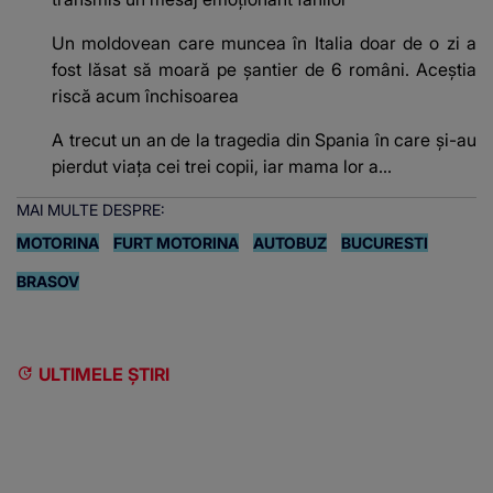
Un moldovean care muncea în Italia doar de o zi a
fost lăsat să moară pe şantier de 6 români. Aceștia
riscă acum închisoarea
A trecut un an de la tragedia din Spania în care și-au
pierdut viața cei trei copii, iar mama lor a…
MAI MULTE DESPRE:
MOTORINA
FURT MOTORINA
AUTOBUZ
BUCURESTI
BRASOV
ULTIMELE ȘTIRI