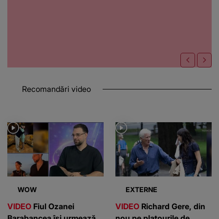
Recomandări video
WOW
EXTERNE
VIDEO
Fiul Ozanei
VIDEO
Richard Gere, din
Barabancea își urmează
nou pe platourile de