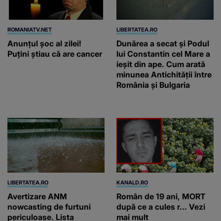
ROMANIATV.NET
LIBERTATEA.RO
Anunţul şoc al zilei!
Dunărea a secat și Podul
Puţini ştiau că are cancer
lui Constantin cel Mare a
ieșit din ape. Cum arată
minunea Antichității între
România și Bulgaria
LIBERTATEA.RO
KANALD.RO
Avertizare ANM
Român de 19 ani, MORT
nowcasting de furtuni
după ce a cules r... Vezi
periculoase. Lista
mai mult