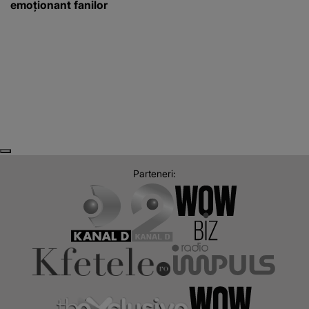
emoționant fanilor
Next
Previous
Parteneri: