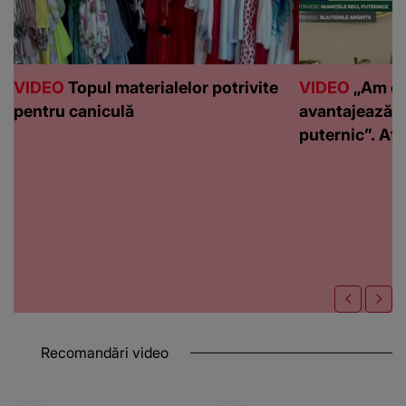
VIDEO
Topul materialelor potrivite
VIDEO
„Am de
pentru caniculă
avantajează c
puternic”. Află
Recomandări video