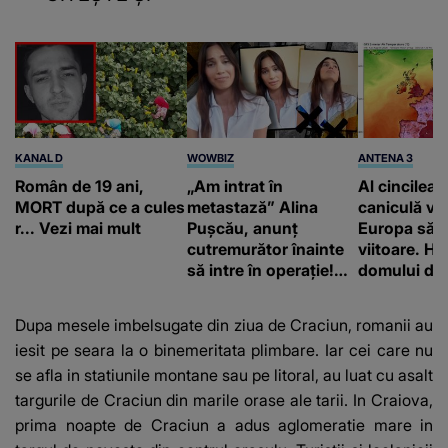
KANAL D
WOWBIZ
ANTENA 3
Român de 19 ani,
„Am intrat în
Al cincilea 
MORT după ce a cules
metastază” Alina
caniculă va
r... Vezi mai mult
Pușcău, anunț
Europa să
cutremurător înainte
viitoare. H
să intre în operație!
domului de 
Vedeta a transmis un
care va adu
mesaj emoționant
42 de grade
Dupa mesele imbelsugate din ziua de Craciun, romanii au
fanilor
iesit pe seara la o binemeritata plimbare. Iar cei care nu
se afla in statiunile montane sau pe litoral, au luat cu asalt
targurile de Craciun din marile orase ale tarii. In Craiova,
prima noapte de Craciun a adus aglomeratie mare in