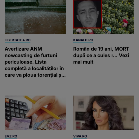
LIBERTATEA.RO
KANALD.RO
Avertizare ANM
Român de 19 ani, MORT
nowcasting de furtuni
după ce a cules r... Vezi
periculoase. Lista
mai mult
completă a localităților în
care va ploua torențial și
cu grindină
EVZ.RO
VIVA.RO