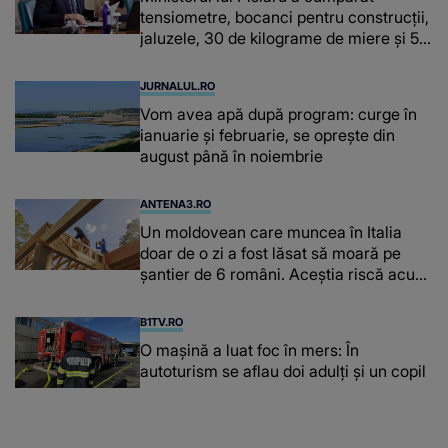
tensiometre, bocanci pentru construcții,
jaluzele, 30 de kilograme de miere și 50
de kilograme de cafea
JURNALUL.RO
Vom avea apă după program: curge în
ianuarie și februarie, se oprește din
august până în noiembrie
ANTENA3.RO
Un moldovean care muncea în Italia
doar de o zi a fost lăsat să moară pe
şantier de 6 români. Aceștia riscă acum
închisoarea
B1TV.RO
O maşină a luat foc în mers: În
autoturism se aflau doi adulți și un copil