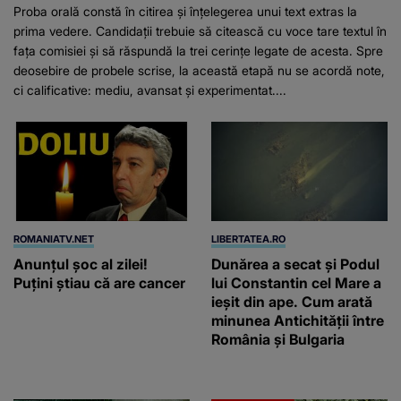
Proba orală constă în citirea și înțelegerea unui text extras la
prima vedere. Candidații trebuie să citească cu voce tare textul în
fața comisiei și să răspundă la trei cerințe legate de acesta. Spre
deosebire de probele scrise, la această etapă nu se acordă note,
ci calificative: mediu, avansat și experimentat....
ROMANIATV.NET
LIBERTATEA.RO
Anunţul şoc al zilei!
Dunărea a secat și Podul
Puţini ştiau că are cancer
lui Constantin cel Mare a
ieșit din ape. Cum arată
minunea Antichității între
România și Bulgaria