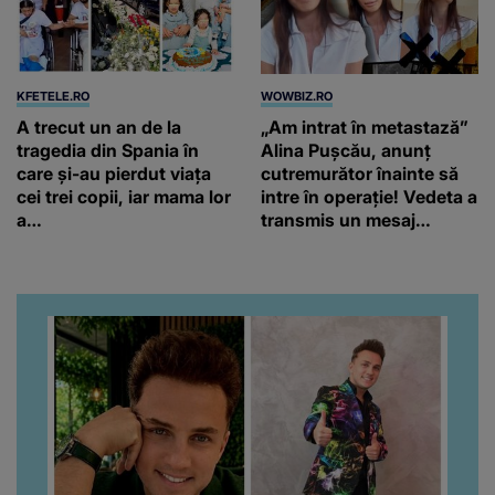
KFETELE.RO
WOWBIZ.RO
A trecut un an de la
„Am intrat în metastază”
tragedia din Spania în
Alina Pușcău, anunț
care și-au pierdut viața
cutremurător înainte să
cei trei copii, iar mama lor
intre în operație! Vedeta a
a…
transmis un mesaj
emoționant fanilor