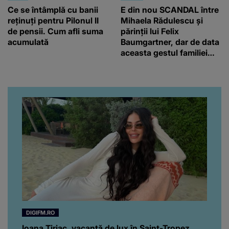
Ce se întâmplă cu banii
E din nou SCANDAL între
reținuți pentru Pilonul II
Mihaela Rădulescu și
de pensii. Cum afli suma
părinții lui Felix
acumulată
Baumgartner, dar de data
aceasta gestul familiei
regretatului ei iubit a
înfuriat-o pe vedeta
noastră! Fostei
prezentatoare nici că-i
vine să creadă că s-a
ajuns până aici, dar e
adevărat, au făcut-o și pe
asta! Și ce a ieșit la iveală
ar fi prea mult pentru
oricine: "Cu… mine, fata
româncă...”
DIGIFM.RO
Ioana Țiriac, vacanță de lux în Saint-Tropez.