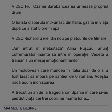
VIDEO Fiul Ozanei Barabancea își urmează propriul
drum
O turistă dispărută într-un lac din Italia, găsită în viață
după ce a stat 5 ore în apă
VIDEO Richard Gere, din nou pe platourile de filmare
„Am intrat în metastază” Alina Pușcău, anunț
cutremurător înainte să intre în operație! Vedeta a
transmis un mesaj emoționant fanilor
Un moldovean care muncea în Italia doar de o zi a
fost lăsat să moară pe şantier de 6 români. Aceștia
riscă acum închisoarea
A trecut un an de la tragedia din Spania în care și-au
pierdut viața cei trei copii, iar mama lor a…
MAI MULTE DESPRE: