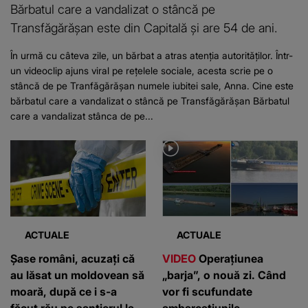
Bărbatul care a vandalizat o stâncă pe
Transfăgărășan este din Capitală și are 54 de ani.
În urmă cu câteva zile, un bărbat a atras atenția autorităților. Într-
un videoclip ajuns viral pe rețelele sociale, acesta scrie pe o
stâncă de pe Tranfăgărășan numele iubitei sale, Anna. Cine este
bărbatul care a vandalizat o stâncă pe Transfăgărășan Bărbatul
care a vandalizat stânca de pe...
ACTUALE
ACTUALE
Șase români, acuzați că
VIDEO
Operațiunea
au lăsat un moldovean să
„barja”, o nouă zi. Când
moară, după ce i s-a
vor fi scufundate
făcut rău pe șantierul la
ambarcațiunile