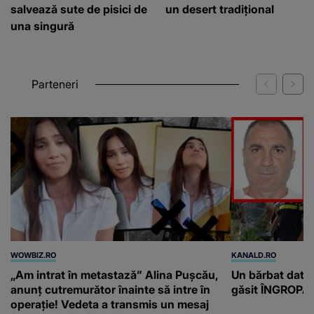
salvează sute de pisici de
un desert tradițional
una singură
Parteneri
WOWBIZ.RO
KANALD.RO
„Am intrat în metastază” Alina Pușcău,
Un bărbat dat di
anunț cutremurător înainte să intre în
găsit ÎNGROPAT 
operație! Vedeta a transmis un mesaj