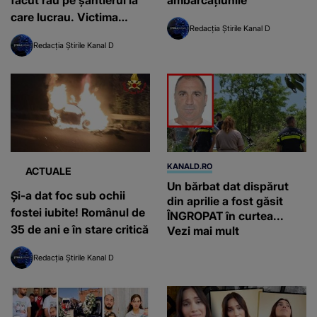
care lucrau. Victima
Redacția Știrile Kanal D
muncea de doar o zi în
Redacția Știrile Kanal D
Italia
KANALD.RO
ACTUALE
Un bărbat dat dispărut
Și-a dat foc sub ochii
din aprilie a fost găsit
fostei iubite! Românul de
ÎNGROPAT în curtea...
35 de ani e în stare critică
Vezi mai mult
Redacția Știrile Kanal D