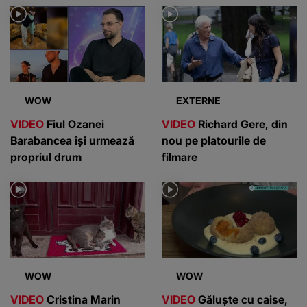
WOW
EXTERNE
VIDEO
Fiul Ozanei
VIDEO
Richard Gere, din
Barabancea își urmează
nou pe platourile de
propriul drum
filmare
WOW
WOW
VIDEO
Cristina Marin
VIDEO
Găluște cu caise,