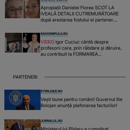
Apropiații Danielei Florea SCOT LA
IVEALĂ DETALII CUTREMURĂTOARE
după arestarea fostului ei partener.
PRIN CE A FOST NEVOITĂ să treacă
românca ucisă în Italia și ascunsă în
RADIOIMPULS.RO
lada unui pat: " Îmi pare rău că nu am
VIDEO
Igor Cuciuc cântă despre
reușit să fac mai mult pentru ea și..."
profesorii care, prin răbdare și dăruire,
au contribuit la FORMAREA
OAMENILOR DE ASTĂZI. Ce spune
despre dascălii care lasă amprente
puternice ÎN SUFLETELE ELEVILOR,
PARTENERI
chiar și după trecerea anilor: "De
fiecare dată când..."
STIRILEBZI.RO
Vești bune pentru români! Guvernul Ilie
Bolojan anunță plafonarea facturilor!
JURNALUL.RO
Ministerul lui Pîslaru a cumpărat