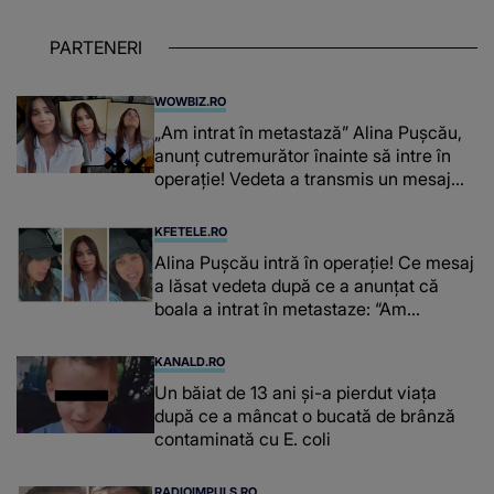
PARTENERI
WOWBIZ.RO
„Am intrat în metastază” Alina Pușcău,
anunț cutremurător înainte să intre în
operație! Vedeta a transmis un mesaj
emoționant fanilor
KFETELE.RO
Alina Pușcău intră în operație! Ce mesaj
a lăsat vedeta după ce a anunțat că
boala a intrat în metastaze: “Am
cancer!”
KANALD.RO
Un băiat de 13 ani și-a pierdut viața
după ce a mâncat o bucată de brânză
contaminată cu E. coli
RADIOIMPULS.RO