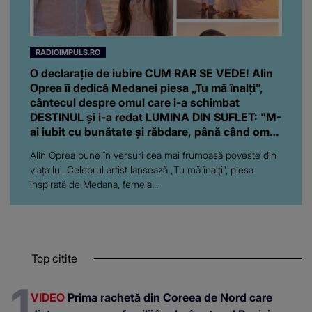
RADIOIMPULS.RO
O declarație de iubire CUM RAR SE VEDE! Alin
Oprea îi dedică Medanei piesa „Tu mă înalți”,
cântecul despre omul care i-a schimbat
DESTINUL și i-a redat LUMINA DIN SUFLET: "M-
ai iubit cu bunătate și răbdare, până când omul
din mine și-a regăsit pacea"
Alin Oprea pune în versuri cea mai frumoasă poveste din
viața lui. Celebrul artist lansează „Tu mă înalți”, piesa
inspirată de Medana, femeia...
Top citite
VIDEO
Prima rachetă din Coreea de Nord care