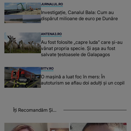
JURNALUL.RO
Investigație, Canalul Bala: Cum au
dispărut milioane de euro pe Dunăre
ANTENA3.RO
Au fost folosite „capre Iuda” care și-au
vânat propria specie. Și așa au fost
salvate țestoasele de Galapagos
B1TV.RO
O maşină a luat foc în mers: În
autoturism se aflau doi adulți și un copil
Îți Recomandăm Și...