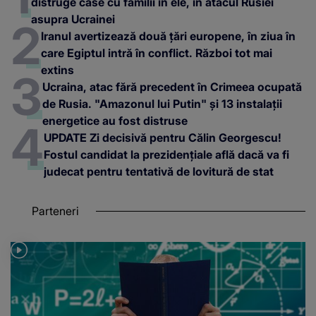
distruge case cu familii în ele, în atacul Rusiei
asupra Ucrainei
Iranul avertizează două țări europene, în ziua în
care Egiptul intră în conflict. Război tot mai
extins
Ucraina, atac fără precedent în Crimeea ocupată
de Rusia. "Amazonul lui Putin" și 13 instalații
energetice au fost distruse
UPDATE Zi decisivă pentru Călin Georgescu!
Fostul candidat la prezidențiale află dacă va fi
judecat pentru tentativă de lovitură de stat
Parteneri