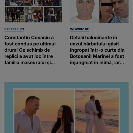
KFETELE.RO
WOWBIZ.RO
Constantin Covaciu a
Detalii halucinante în
fost condus pe ultimul
cazul bărbatului găsit
drum! Ce schimb de
îngropat într-o curte din
replici a avut loc între
Botoșani! Marinel a fost
familia maseurului și
înjunghiat în inimă, iar
clubul Dinamo: “Am vrut
concubina lui se numără
să văd caracterul și
printre suspecți
obrazul.”