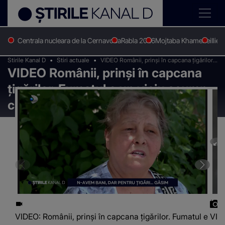
Centrala nucleara de la Cernavoda
Rabla 2026
Mojtaba Khamenei
Ilie 
Stirile Kanal D
Stiri actuale
VIDEO Românii, prinși în capcana țigărilor.
VIDEO Românii, prinși în capcana
Fumatul e un viciu scump, care nu dispare
țigărilor. Fumatul e un viciu scump,
care nu dispare
VIDEO: Românii, prinși în capcana țigărilor. Fumatul e
VIDE