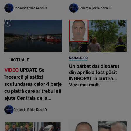
vegetativă
Redacția Știrile Kanal D
Redacția Știrile Kanal D
KANALD.RO
ACTUALE
Un bărbat dat dispărut
VIDEO
UPDATE Se
din aprilie a fost găsit
încearcă și astăzi
ÎNGROPAT în curtea...
scufundarea celor 4 barje
Vezi mai mult
cu piatră care ar trebui să
ajute Centrala de la
Cernavodă: „Există un
Redacția Știrile Kanal D
risc”