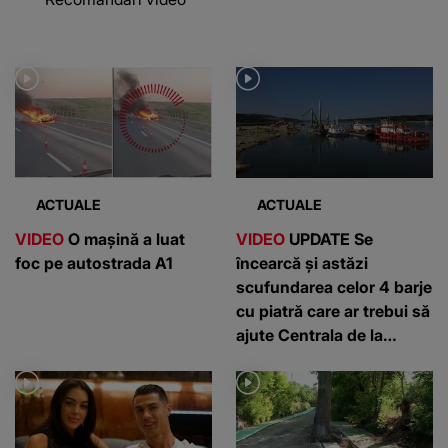
ACTUALE
ACTUALE
VIDEO
O mașină a luat
VIDEO
UPDATE Se
foc pe autostrada A1
încearcă și astăzi
scufundarea celor 4 barje
cu piatră care ar trebui să
ajute Centrala de la
Cernavodă: „Există un
risc”