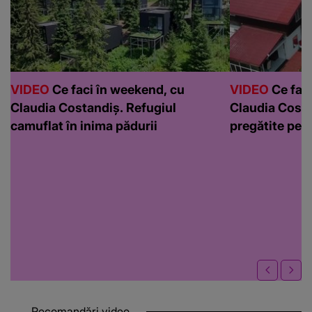
VIDEO
Ce faci în weekend, cu
VIDEO
Ce faci
Claudia Costandiș. Refugiul
Claudia Costa
camuflat în inima pădurii
pregătite pen
Recomandări video