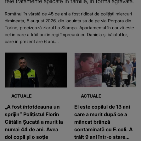
rele tratamente aplicate în familie, în formă agravată.
Românul în vârstă de 45 de ani a fost ridicat de polițiști miercuri
dimineața, 5 august 2026, din locuința sa de pe via Porpora din
Torino, precizează ziarul La Stampa. Apartamentul în cauză este
cel în care a trăit ani întregi împreună cu Daniela și băiatul lor,
care în prezent are 6 ani....
ACTUALE
ACTUALE
„A fost întotdeauna un
El este copilul de 13 ani
sprijin” Polițistul Florin
care a murit după ce a
Cătălin Șucată a murit la
mâncat brânză
numai 44 de ani. Avea
contaminată cu E.coli. A
doi copii și o soție
trăit 9 ani într-o stare