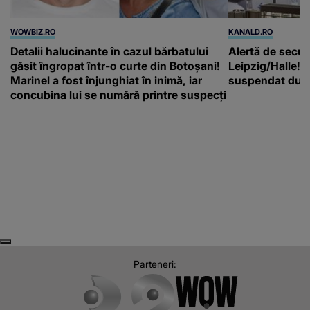
WOWBIZ.RO
KANALD.RO
Detalii halucinante în cazul bărbatului
Alertă de secur
găsit îngropat într-o curte din Botoșani!
Leipzig/Halle! T
Marinel a fost înjunghiat în inimă, iar
suspendat după
concubina lui se numără printre suspecți
Next
Previous
Parteneri: