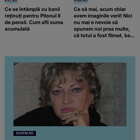
EVZ.RO
VIVA.RO
Ce se întâmplă cu banii
Ce să mai, acum chiar
reținuți pentru Pilonul II
avem imaginile verii! Nici
de pensii. Cum afli suma
nu mai e nevoie să
acumulată
spunem noi prea multe,
că totul a fost filmat, ba
chiar artistul și-a întrebat
iubita dacă e adevărat! Și
da, frumoasa iubită a lui
Florin Ristei e...
DIGIFM.RO