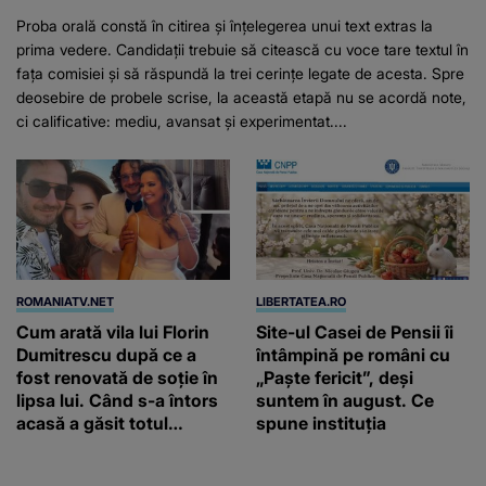
Proba orală constă în citirea și înțelegerea unui text extras la
prima vedere. Candidații trebuie să citească cu voce tare textul în
fața comisiei și să răspundă la trei cerințe legate de acesta. Spre
deosebire de probele scrise, la această etapă nu se acordă note,
ci calificative: mediu, avansat și experimentat....
ROMANIATV.NET
LIBERTATEA.RO
Cum arată vila lui Florin
Site-ul Casei de Pensii îi
Dumitrescu după ce a
întâmpină pe români cu
fost renovată de soție în
„Paște fericit”, deși
lipsa lui. Când s-a întors
suntem în august. Ce
acasă a găsit totul
spune instituția
schimbat. A schimbat
casa din temelii / VIDEO