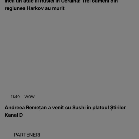
Încă un atac al Rusiei în Ucraina! Trei oameni din
regiunea Harkov au murit
11:40
WOW
Andreea Remețan a venit cu Sushi în platoul Știrilor
Kanal D
PARTENERI