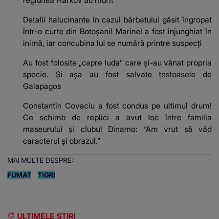
regiunea Harkov au murit
Detalii halucinante în cazul bărbatului găsit îngropat
într-o curte din Botoșani! Marinel a fost înjunghiat în
inimă, iar concubina lui se numără printre suspecți
Au fost folosite „capre Iuda” care și-au vânat propria
specie. Și așa au fost salvate țestoasele de
Galapagos
Constantin Covaciu a fost condus pe ultimul drum!
Ce schimb de replici a avut loc între familia
maseurului și clubul Dinamo: “Am vrut să văd
caracterul și obrazul.”
MAI MULTE DESPRE:
FUMAT
TIGRI
ULTIMELE ȘTIRI