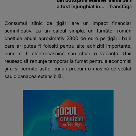
din Botoșani! Marinel
inimă pe st
a fost înjunghiat în
Transfăgăr
inimă, iar concubina
„Anna, ține-
lui se numără printre
acasă”
Consumul zilnic de țigări are un impact financiar
suspecți
semnificativ. La un calcul simplu, un fumător român
cheltuie anual aproximativ 2300 de euro pe țigări, bani
care ar putea fi folosiți pentru alte achiziții importante,
cum ar fi electrocasnice sau chiar o vacanță. Unii
reușesc să renunțe temporar la fumat pentru a economisi
și a-și permite astfel bunuri precum o mașină de spălat
sau o canapea extensibilă.