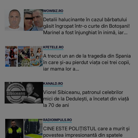
WOWBIZ.RO
Detalii halucinante în cazul bărbatului
găsit îngropat într-o curte din Botoșani!
Marinel a fost înjunghiat în inimă, iar
concubina lui se numără printre
suspecți
KFETELE.RO
A trecut un an de la tragedia din Spania
în care și-au pierdut viața cei trei copii,
iar mama lor a…
KANALD.RO
Viorel Sibiceanu, patronul celebrilor
mici de la Dedulești, a încetat din viață
la 70 de ani
RADIOIMPULS.RO
CINE ESTE POLIȚISTUL care a murit și
povestea impresionantă din spatele