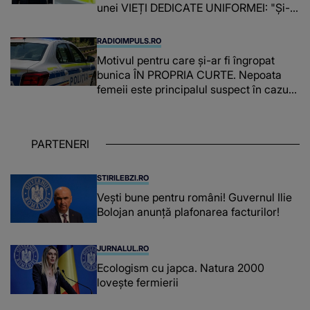
unei VIEȚI DEDICATE UNIFORMEI: "Și-a
îndeplinit misiunile cu responsabilitate,
iar în relația cu colegii a fost un sprijin,
RADIOIMPULS.RO
un sfătuitor și un..."
Motivul pentru care și-ar fi îngropat
bunica ÎN PROPRIA CURTE. Nepoata
femeii este principalul suspect în cazul
din Galați, iar DETALIUL DESCOPERIT
DE ANCHETATORI a șocat localnicii
PARTENERI
STIRILEBZI.RO
Vești bune pentru români! Guvernul Ilie
Bolojan anunță plafonarea facturilor!
JURNALUL.RO
Ecologism cu japca. Natura 2000
lovește fermierii