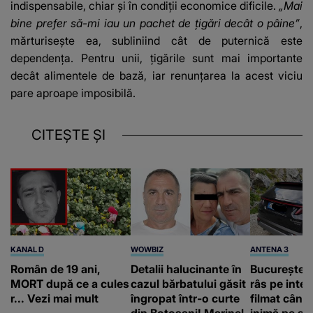
indispensabile, chiar și în condiții economice dificile.
„Mai
bine prefer să-mi iau un pachet de țigări decât o pâine”
,
mărturisește ea, subliniind cât de puternică este
dependența. Pentru unii, țigările sunt mai importante
decât alimentele de bază, iar renunțarea la acest viciu
pare aproape imposibilă.
CITEȘTE ȘI
KANAL D
WOWBIZ
ANTENA 3
Român de 19 ani,
Detalii halucinante în
Bucureștean
MORT după ce a cules
cazul bărbatului găsit
râs pe inter
r... Vezi mai mult
îngropat într-o curte
filmat când