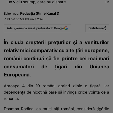
un viciu scump, care nu dispare
un v
Redacția Știrile Kanal D
Editor web:
Publicat:
21:53, 03 iunie 2026
Distribuie
Adaugă-ne ca sursă preferată în Google
În ciuda creșterii prețurilor și a veniturilor
relativ mici comparativ cu alte țări europene,
românii continuă să fie printre cei mai mari
consumatori de țigări din Uniunea
Europeană.
Aproape 4 din 10 români aprind zilnic o țigară, iar
dependența de nicotină pare să învingă orice voință de a
renunța.
Doamna Rodica, ca mulți alți români, consideră țigările