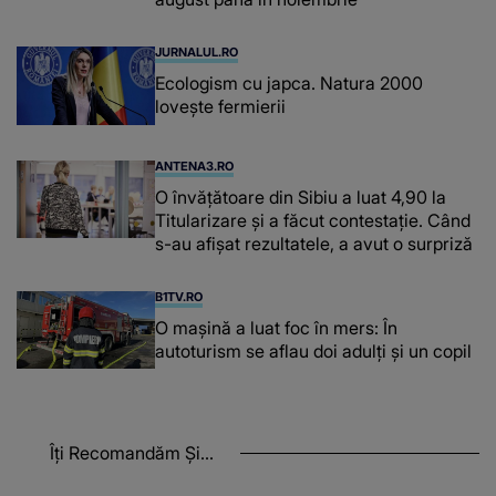
JURNALUL.RO
Ecologism cu japca. Natura 2000
lovește fermierii
ANTENA3.RO
O învățătoare din Sibiu a luat 4,90 la
Titularizare și a făcut contestație. Când
s-au afișat rezultatele, a avut o surpriză
B1TV.RO
O maşină a luat foc în mers: În
autoturism se aflau doi adulți și un copil
Îți Recomandăm Și...