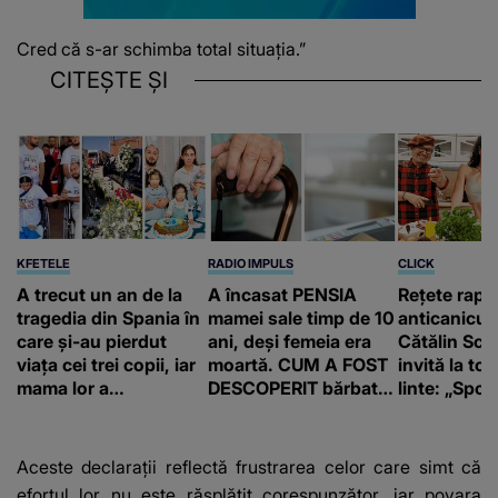
Cred că s-ar schimba total situația.”
CITEȘTE ȘI
KFETELE
RADIO IMPULS
CLICK
A trecut un an de la
A încasat PENSIA
Rețete rapi
tragedia din Spania în
mamei sale timp de 10
anticanicul
care și-au pierdut
ani, deși femeia era
Cătălin Scă
viața cei trei copii, iar
moartă. CUM A FOST
invită la to
mama lor a…
DESCOPERIT bărbatul
linte: „Spor 
de 50 de ani și ce
proteine!”
afacere a deschis cu
banii obținuți? SUMA
Aceste declarații reflectă frustrarea celor care simt că
E COLOSALĂ
efortul lor nu este răsplătit corespunzător, iar povara