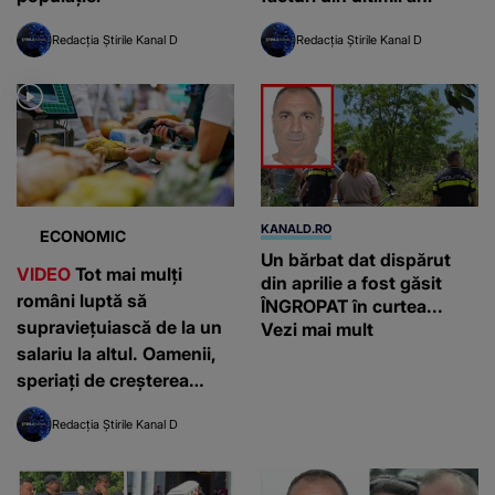
Redacția Știrile Kanal D
Redacția Știrile Kanal D
KANALD.RO
ECONOMIC
Un bărbat dat dispărut
VIDEO
Tot mai mulți
din aprilie a fost găsit
români luptă să
ÎNGROPAT în curtea...
supraviețuiască de la un
Vezi mai mult
salariu la altul. Oamenii,
speriați de creșterea
constantă a prețurilor:
Redacția Știrile Kanal D
”Alergăm după ce este
mai ieftin”