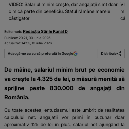
VIDEO: Salariul minim crește, dar angajații simt doar
VIDE
o mică parte din beneficiu. Statul rămâne marele
mică
câștigător
câșt
Redacția Știrile Kanal D
Editor web:
Publicat:
20:21, 30 iunie 2026
Actualizat:
14:53, 01 iulie 2026
Distribuie
Adaugă-ne ca sursă preferată în Google
De mâine, salariul minim brut pe economie
va crește la 4.325 de lei, o măsură menită să
sprijine peste 830.000 de angajați din
România.
Cu toate acestea, entuziasmul este umbrit de realitatea
calculului net: angajații vor primi în buzunar doar
aproximativ 125 de lei în plus, salariul net ajungând la