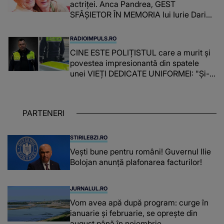
actriței. Anca Pandrea, GEST
SFÂȘIETOR ÎN MEMORIA lui Iurie Darie:
"A fost copleșitor. Pe măsură ce trece
timpul parcă..."
RADIOIMPULS.RO
CINE ESTE POLIȚISTUL care a murit și
povestea impresionantă din spatele
unei VIEȚI DEDICATE UNIFORMEI: "Și-a
îndeplinit misiunile cu responsabilitate,
iar în relația cu colegii a fost un sprijin,
un sfătuitor și un..."
PARTENERI
STIRILEBZI.RO
Vești bune pentru români! Guvernul Ilie
Bolojan anunță plafonarea facturilor!
JURNALUL.RO
Vom avea apă după program: curge în
ianuarie și februarie, se oprește din
august până în noiembrie