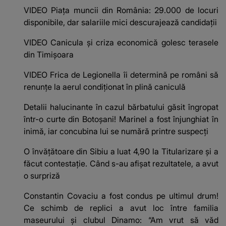
VIDEO Piața muncii din România: 29.000 de locuri
disponibile, dar salariile mici descurajează candidații
VIDEO Canicula și criza economică golesc terasele
din Timișoara
VIDEO Frica de Legionella îi determină pe români să
renunțe la aerul condiționat în plină caniculă
Detalii halucinante în cazul bărbatului găsit îngropat
într-o curte din Botoșani! Marinel a fost înjunghiat în
inimă, iar concubina lui se numără printre suspecți
O învățătoare din Sibiu a luat 4,90 la Titularizare și a
făcut contestație. Când s-au afișat rezultatele, a avut
o surpriză
Constantin Covaciu a fost condus pe ultimul drum!
Ce schimb de replici a avut loc între familia
maseurului și clubul Dinamo: “Am vrut să văd