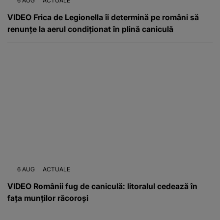
6 AUG
ACTUALE
VIDEO Frica de Legionella îi determină pe români să
renunțe la aerul condiționat în plină caniculă
6 AUG
ACTUALE
VIDEO Românii fug de caniculă: litoralul cedează în
fața munților răcoroși