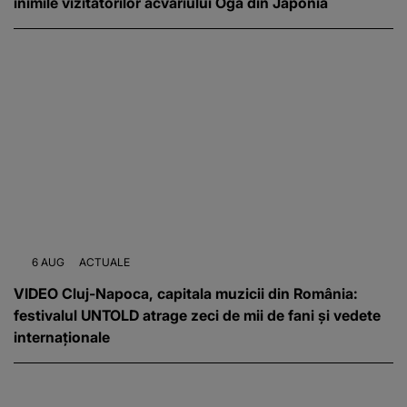
inimile vizitatorilor acvariului Oga din Japonia
6 AUG
ACTUALE
VIDEO Cluj-Napoca, capitala muzicii din România:
festivalul UNTOLD atrage zeci de mii de fani și vedete
internaționale