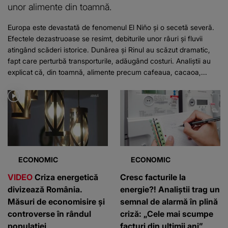
unor alimente din toamnă.
Europa este devastată de fenomenul El Niño și o secetă severă.
Efectele dezastruoase se resimt, debiturile unor râuri și fluvii
atingând scăderi istorice. Dunărea și Rinul au scăzut dramatic,
fapt care perturbă transporturile, adăugând costuri. Analiștii au
explicat că, din toamnă, alimente precum cafeaua, cacaoa,...
ECONOMIC
ECONOMIC
VIDEO
Criza energetică
Cresc facturile la
divizează România.
energie?! Analiștii trag un
Măsuri de economisire și
semnal de alarmă în plină
controverse în rândul
criză: „Cele mai scumpe
populației
facturi din ultimii ani”