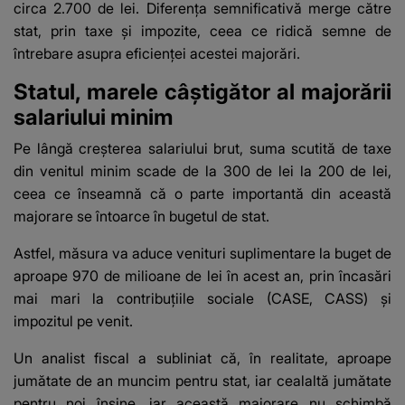
circa 2.700 de lei. Diferența semnificativă merge către
stat, prin taxe și impozite, ceea ce ridică semne de
întrebare asupra eficienței acestei majorări.
Statul, marele câștigător al majorării
salariului minim
Pe lângă creșterea salariului brut, suma scutită de taxe
din venitul minim scade de la 300 de lei la 200 de lei,
ceea ce înseamnă că o parte importantă din această
majorare se întoarce în bugetul de stat.
Astfel, măsura va aduce venituri suplimentare la buget de
aproape 970 de milioane de lei în acest an, prin încasări
mai mari la contribuțiile sociale (CASE, CASS) și
impozitul pe venit.
Un analist fiscal a subliniat că, în realitate, aproape
jumătate de an muncim pentru stat, iar cealaltă jumătate
pentru noi înșine, iar această majorare nu schimbă