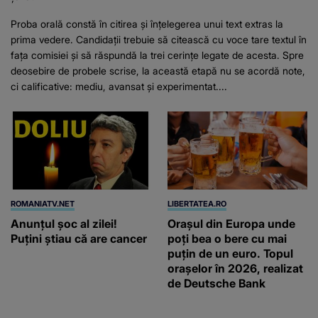
Proba orală constă în citirea și înțelegerea unui text extras la
prima vedere. Candidații trebuie să citească cu voce tare textul în
fața comisiei și să răspundă la trei cerințe legate de acesta. Spre
deosebire de probele scrise, la această etapă nu se acordă note,
ci calificative: mediu, avansat și experimentat....
ROMANIATV.NET
LIBERTATEA.RO
Anunţul şoc al zilei!
Orașul din Europa unde
Puţini ştiau că are cancer
poți bea o bere cu mai
puțin de un euro. Topul
orașelor în 2026, realizat
de Deutsche Bank