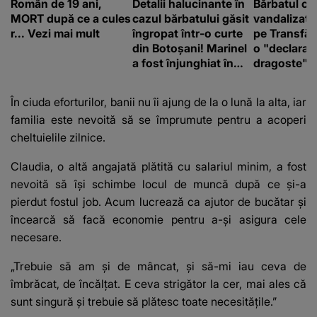
Român de 19 ani,
Detalii halucinante în
Bărbatul ca
MORT după ce a cules
cazul bărbatului găsit
vandalizat 
r... Vezi mai mult
îngropat într-o curte
pe Transfă
din Botoșani! Marinel
o "declaraţ
a fost înjunghiat în
dragoste" e
inimă, iar concubina
poliție și c
lui se numără printre
mediu
În ciuda eforturilor, banii nu îi ajung de la o lună la alta, iar
suspecți
familia este nevoită să se împrumute pentru a acoperi
cheltuielile zilnice.
Claudia, o altă angajată plătită cu salariul minim, a fost
nevoită să își schimbe locul de muncă după ce și-a
pierdut fostul job. Acum lucrează ca ajutor de bucătar și
încearcă să facă economie pentru a-și asigura cele
necesare.
„Trebuie să am și de mâncat, și să-mi iau ceva de
îmbrăcat, de încălțat. E ceva strigător la cer, mai ales că
sunt singură și trebuie să plătesc toate necesitățile.”