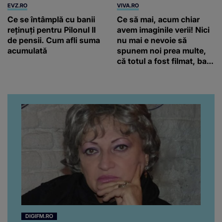
EVZ.RO
VIVA.RO
Ce se întâmplă cu banii
Ce să mai, acum chiar
reținuți pentru Pilonul II
avem imaginile verii! Nici
de pensii. Cum afli suma
nu mai e nevoie să
acumulată
spunem noi prea multe,
că totul a fost filmat, ba
chiar artistul și-a întrebat
iubita dacă e adevărat! Și
da, frumoasa iubită a lui
Florin Ristei e...
DIGIFM.RO