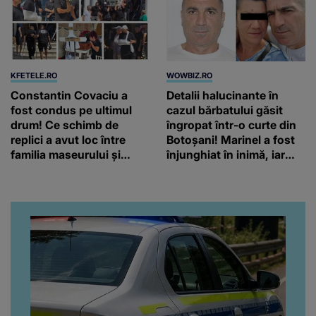
KFETELE.RO
WOWBIZ.RO
Constantin Covaciu a
Detalii halucinante în
fost condus pe ultimul
cazul bărbatului găsit
drum! Ce schimb de
îngropat într-o curte din
replici a avut loc între
Botoșani! Marinel a fost
familia maseurului și
înjunghiat în inimă, iar
clubul Dinamo: “Am vrut
concubina lui se numără
să văd caracterul și
printre suspecți
obrazul.”