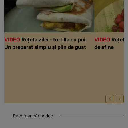
VIDEO
Rețeta zilei - tortilla cu pui.
VIDEO
Rețeta 
Un preparat simplu și plin de gust
de afine
Recomandări video