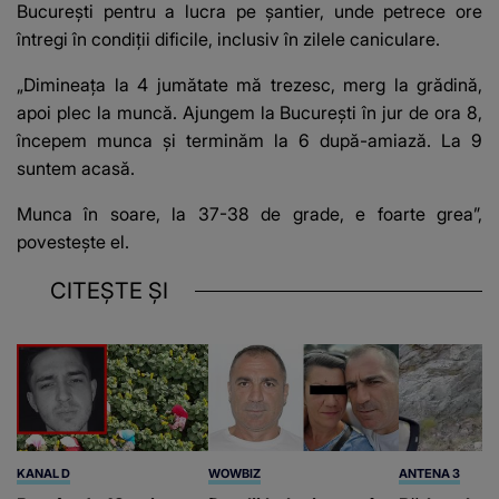
București pentru a lucra pe șantier, unde petrece ore
întregi în condiții dificile, inclusiv în zilele caniculare.
„Dimineața la 4 jumătate mă trezesc, merg la grădină,
apoi plec la muncă. Ajungem la București în jur de ora 8,
începem munca și terminăm la 6 după-amiază. La 9
suntem acasă.
Munca în soare, la 37-38 de grade, e foarte grea”,
povestește el.
CITEȘTE ȘI
KANAL D
WOWBIZ
ANTENA 3