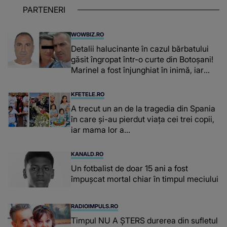
PARTENERI
WOWBIZ.RO
Detalii halucinante în cazul bărbatului
găsit îngropat într-o curte din Botoșani!
Marinel a fost înjunghiat în inimă, iar
concubina lui se numără printre
suspecți
KFETELE.RO
A trecut un an de la tragedia din Spania
în care și-au pierdut viața cei trei copii,
iar mama lor a…
KANALD.RO
Un fotbalist de doar 15 ani a fost
împușcat mortal chiar în timpul meciului
RADIOIMPULS.RO
Timpul NU A ȘTERS durerea din sufletul