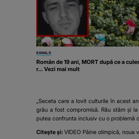
KANAL D
Român de 19 ani, MORT după ce a cule
r... Vezi mai mult
„Seceta care a lovit culturile în acest 
grâu a fost compromisă. Rău stăm și la 
putea confrunta inclusiv cu o problemă d
Citește și:
VIDEO Pâine olimpică, noua ve