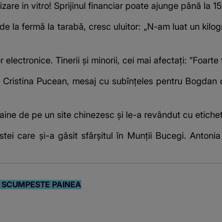
are in vitro! Sprijinul financiar poate ajunge până la 1
, de la fermă la tarabă, cresc uluitor: „N-am luat un kil
electronice. Tinerii și minorii, cei mai afectați: ”Foarte
. Cristina Pucean, mesaj cu subînțeles pentru Bogdan 
ine de pe un site chinezesc și le-a revândut cu etichete
stei care și-a găsit sfârșitul în Munții Bucegi. Anton
 SCUMPESTE PAINEA