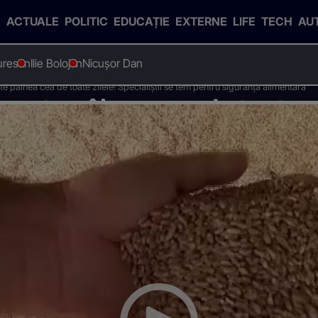
ACTUALE
POLITIC
EDUCAȚIE
EXTERNE
LIFE
TECH
AU
uresan
Ilie Bolojan
Nicușor Dan
pâinea cea de toate zilele! Specialiștii se tem pentru siguranța alimentară
ște pâinea cea de toate zi
pentru siguranța alimentară