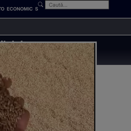
TO
ECONOMIC
SPORT
lele!