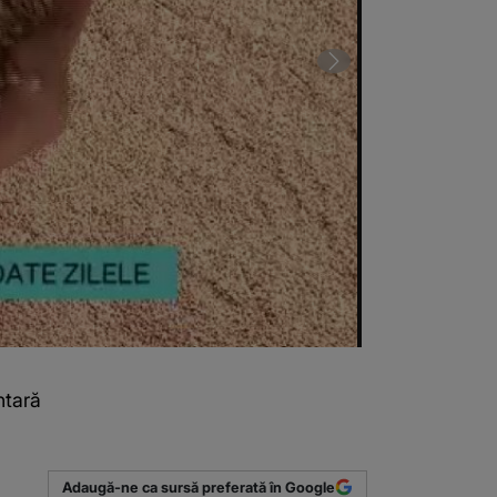
ntară
Pâine
(Sursa foto: C
Adaugă-ne ca sursă preferată în Google