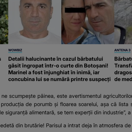
WOWBIZ
ANTENA 3
s
Detalii halucinante în cazul bărbatului
Bărbatu
găsit îngropat într-o curte din Botoșani!
Transf
Marinel a fost înjunghiat în inimă, iar
dragost
concubina lui se numără printre suspecți
de med
an ne scumpește pâinea, este avertismentul agricultorilo
producția de porumb și floarea soarelui, așa că lista 
e siguranță alimentară, se tem experții din industrie”, 
detă din brutărie! Parisul a intrat deja în atmosfera de