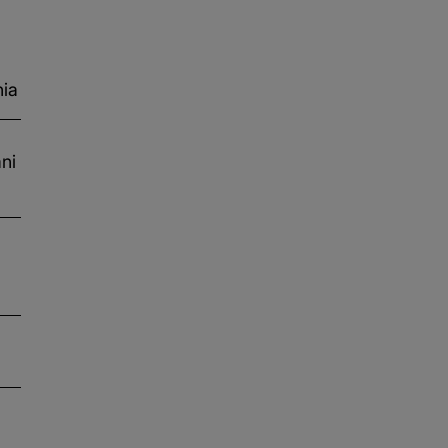
nia
ni