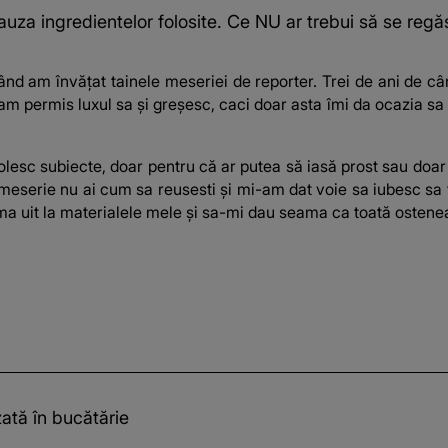
cauza ingredientelor folosite. Ce NU ar trebui să se reg
când am învățat tainele meseriei de reporter. Trei de ani de c
-am permis luxul sa și greșesc, caci doar asta îmi da ocazia s
esc subiecte, doar pentru că ar putea să iasă prost sau doar
eserie nu ai cum sa reusesti și mi-am dat voie sa iubesc sa fi
ma uit la materialele mele și sa-mi dau seama ca toată ostenea
zată în bucătărie