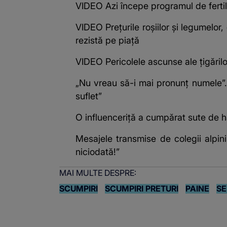
VIDEO Azi începe programul de fertiliz
VIDEO Prețurile roșiilor și legumelor
rezistă pe piață
VIDEO Pericolele ascunse ale țigărilor 
„Nu vreau să-i mai pronunț numele”
suflet”
O influenceriță a cumpărat sute de ha
Mesajele transmise de colegii alpini
niciodată!”
MAI MULTE DESPRE:
SCUMPIRI
SCUMPIRI PRETURI
PAINE
SE