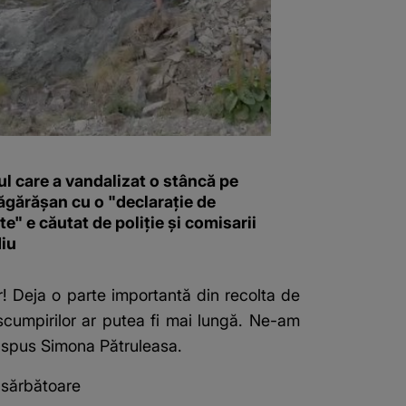
l care a vandalizat o stâncă pe
ăgărășan cu o "declaraţie de
e" e căutat de poliție și comisarii
iu
r! Deja o parte importantă din recolta de
scumpirilor ar putea fi mai lungă. Ne-am
a spus Simona Pătruleasa.
 sărbătoare