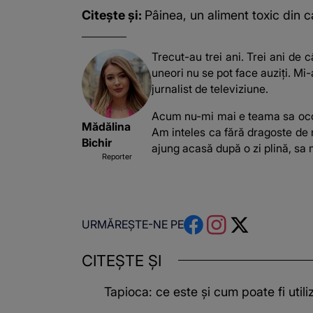
Citește și:
Pâinea, un aliment toxic din 
Trecut-au trei ani. Trei ani de 
uneori nu se pot face auziți. Mi
jurnalist de televiziune.
Acum nu-mi mai e teama sa ocol
Mădălina
Am inteles ca fără dragoste de m
Bichir
ajung acasă după o zi plină, sa 
Reporter
URMĂREȘTE-NE PE
CITEȘTE ȘI
Tapioca: ce este și cum poate fi utili