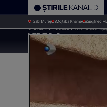
Gabi Mureșan
Mojtaba Khamenei
Siegfried M
Stirile Kanal D
Stiri actuale
VIDEO Seceta scumpește 
VIDEO Seceta scumpe
Specialiștii se tem 