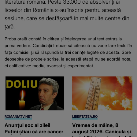
literatura română. Peste 33.000 de absolvenți ai
liceelor din România s-au înscris pentru această
sesiune, care se desfășoară în mai multe centre din
țară.
Proba orală constă în citirea și înțelegerea unui text extras la
prima vedere. Candidații trebuie să citească cu voce tare textul în
fața comisiei și să răspundă la trei cerințe legate de acesta. Spre
deosebire de probele scrise, la această etapă nu se acordă note,
ci calificative: mediu, avansat și experimentat....
ROMANIATV.NET
LIBERTATEA.RO
Anunţul şoc al zilei!
Vremea de mâine, 8
Puţini ştiau că are cancer
august 2026. Canicula și