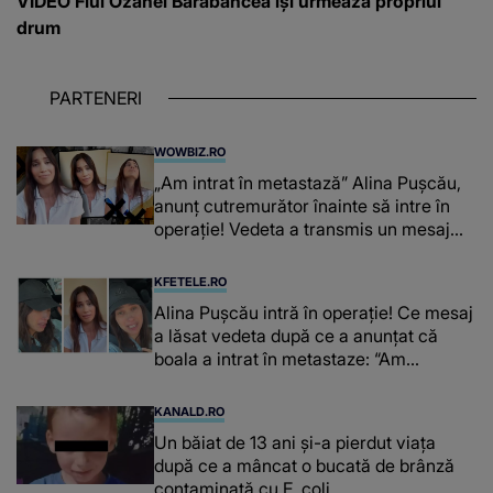
VIDEO Fiul Ozanei Barabancea își urmează propriul
drum
PARTENERI
WOWBIZ.RO
„Am intrat în metastază” Alina Pușcău,
anunț cutremurător înainte să intre în
operație! Vedeta a transmis un mesaj
emoționant fanilor
KFETELE.RO
Alina Pușcău intră în operație! Ce mesaj
a lăsat vedeta după ce a anunțat că
boala a intrat în metastaze: “Am
cancer!”
KANALD.RO
Un băiat de 13 ani și-a pierdut viața
după ce a mâncat o bucată de brânză
contaminată cu E. coli