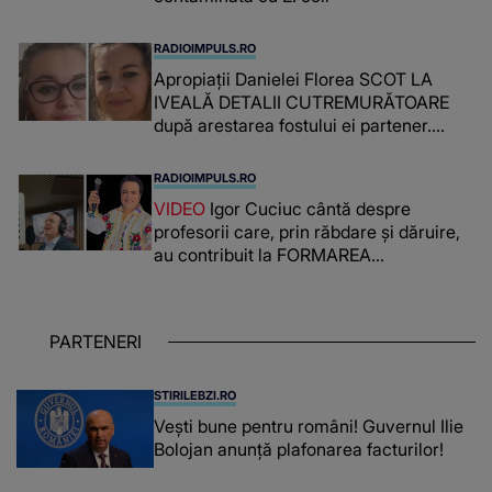
RADIOIMPULS.RO
Apropiații Danielei Florea SCOT LA
IVEALĂ DETALII CUTREMURĂTOARE
după arestarea fostului ei partener.
PRIN CE A FOST NEVOITĂ să treacă
românca ucisă în Italia și ascunsă în
RADIOIMPULS.RO
lada unui pat: " Îmi pare rău că nu am
VIDEO
Igor Cuciuc cântă despre
reușit să fac mai mult pentru ea și..."
profesorii care, prin răbdare și dăruire,
au contribuit la FORMAREA
OAMENILOR DE ASTĂZI. Ce spune
despre dascălii care lasă amprente
puternice ÎN SUFLETELE ELEVILOR,
PARTENERI
chiar și după trecerea anilor: "De
fiecare dată când..."
STIRILEBZI.RO
Vești bune pentru români! Guvernul Ilie
Bolojan anunță plafonarea facturilor!