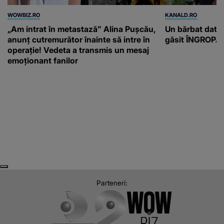
WOWBIZ.RO
KANALD.RO
„Am intrat în metastază” Alina Pușcău,
Un bărbat dat di
anunț cutremurător înainte să intre în
găsit ÎNGROPAT 
operație! Vedeta a transmis un mesaj
emoționant fanilor
Next
Previous
Parteneri: