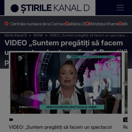
Centrala nucleara de la Cernavoda
Rabla 2026
Mojtaba Khamenei
Ilie 
Stirile Kanal D
WOW
VIDEO „Suntem pregătiți să facem un spectacol
VIDEO „Suntem pregătiți să facem
extraordinar”. Repetiții pentru spectacolul
„Shrek”
un spectacol extraordinar”. Repetiții
pentru spectacolul „Shrek”
VIDEO: „Suntem pregătiți să facem un spectacol
Repe