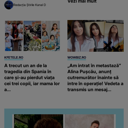
Vezi mai mult
Redacția Știrile Kanal D
KFETELE.RO
WOWBIZ.RO
A trecut un an de la
„Am intrat în metastază”
tragedia din Spania în
Alina Pușcău, anunț
care și-au pierdut viața
cutremurător înainte să
cei trei copii, iar mama lor
intre în operație! Vedeta a
a…
transmis un mesaj
emoționant fanilor