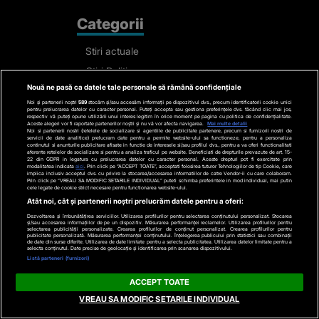
Categorii
Stiri actuale
Stiri Politice
Nouă ne pasă ca datele tale personale să rămână confidențiale
Educatie
Noi și partenerii noștri
589
stocăm și/sau accesăm informații pe dispozitivul dvs., precum identificatorii cookie unici
Stiri externe
pentru prelucrarea datelor cu caracter personal. Puteți accepta sau gestiona preferințele dvs. făcând clic mai jos,
respectiv vă puteți opune utilizării unui interes legitim în orice moment pe pagina cu politica de confidențialitate.
Aceste alegeri vor fi raportate partenerilor noștri și nu vă vor afecta navigarea.
Mai multe detalii
Life
Noi si partenerii nostri (retelele de socializare si agentiile de publicitate partenere, precum si furnizorii nostri de
servicii de date analitice) prelucram date pentru a permite website-ului sa functioneze, pentru a personaliza
continutul si anunturile publicitare afisate in functie de interesele si/sau profilul dvs., pentru a va oferi functionalitati
Tech
aferente retelelor de socializare si pentru a analiza traficul pe website. Beneficiati de drepturile prevazute de art. 15-
22 din GDPR in legatura cu prelucrarea datelor cu caracter personal. Aceste drepturi pot fi exercitate prin
modalitatea indicata
aici
. Prin click pe “ACCEPT TOATE”, acceptati folosirea tuturor Tehnologiilor de tip Cookie, care
Stiri auto
implica inclusiv acceptul dvs. cu privire la stocarea/accesarea informatiilor de catre Vendor-ii cu care colaboram.
Prin click pe “VREAU SA MODIFIC SETARILE INDIVIDUAL” puteti schimba preferintele in mod individual, mai putin
cele legate de cookie strict necesare pentru functionarea website-ului.
Stiri economice
Atât noi, cât și partenerii noștri prelucrăm datele pentru a oferi:
Sport
Dezvoltarea și îmbunătățirea serviciilor. Utilizarea profilurilor pentru selectarea conținutului personalizat. Stocarea
și/sau accesarea informațiilor de pe un dispozitiv. Măsurarea performanței reclamelor. Utilizarea profilurilor pentru
selectarea publicității personalizate. Crearea profilurilor de conținut personalizat. Crearea profilurilor pentru
Contact
publicitate personalizată. Măsurarea performanței conținutului. Înțelegerea publicului prin statistici sau combinații
de date din surse diferite. Utilizarea de date limitate pentru a selecta publicitatea. Utilizarea datelor limitate pentru a
selecta conținutul. Date precise de geolocație și identificarea prin scanarea dispozitivului.
Listă parteneri (furnizori)
Bd. Mărăști 65-67,
ACCEPT TOATE
Romexpo Intrarea C,
VREAU SA MODIFIC SETARILE INDIVIDUAL
Pavilion T, sector 1