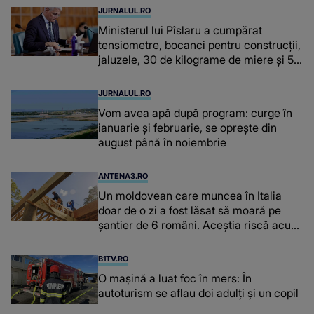
JURNALUL.RO
Ministerul lui Pîslaru a cumpărat
tensiometre, bocanci pentru construcții,
jaluzele, 30 de kilograme de miere și 50
de kilograme de cafea
JURNALUL.RO
Vom avea apă după program: curge în
ianuarie și februarie, se oprește din
august până în noiembrie
ANTENA3.RO
Un moldovean care muncea în Italia
doar de o zi a fost lăsat să moară pe
şantier de 6 români. Aceștia riscă acum
închisoarea
B1TV.RO
O maşină a luat foc în mers: În
autoturism se aflau doi adulți și un copil