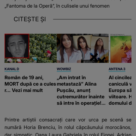
„Fantoma de la Operă”, în culisele unui fenomen
CITEȘTE ȘI
KANAL D
WOWBIZ
ANTENA 3
Român de 19 ani,
„Am intrat în
Al cincilea 
MORT după ce a cules
metastază” Alina
caniculă va
r... Vezi mai mult
Pușcău, anunț
Europa să
cutremurător înainte
viitoare. H
să intre în operație!
domului de 
Vedeta a transmis un
care va adu
mesaj emoționant
42 de grade
Printre artiștii consacrați care vor urca pe scenă se
fanilor
numără Horia Brenciu, în rolul căpcăunului morocănos,
dar simpatic, Oana Laura Gabriela în rolul Fionei, Adrian