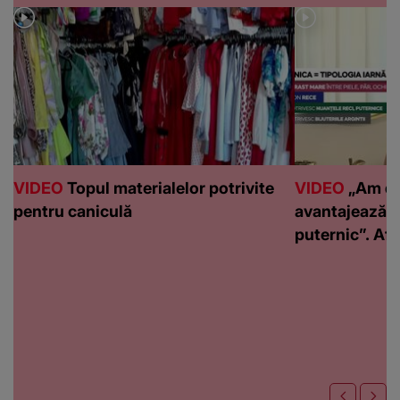
VIDEO
Topul materialelor potrivite
VIDEO
„Am de
pentru caniculă
avantajează c
puternic”. Află