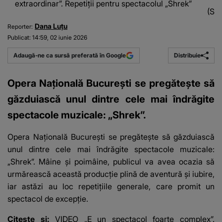
extraordinar”. Repetiții pentru spectacolul „Shrek”
(Sur
Dana Luţu
Reporter:
Publicat:
14:59, 02 iunie 2026
Distribuie
Adaugă-ne ca sursă preferată în Google
Opera Națională București se pregătește să
găzduiască unul dintre cele mai îndrăgite
spectacole muzicale: „Shrek”.
Opera Națională București se pregătește să găzduiască
unul dintre cele mai îndrăgite spectacole muzicale:
„Shrek”. Mâine și poimâine, publicul va avea ocazia să
urmărească această producție plină de aventură și iubire,
iar astăzi au loc repetițiile generale, care promit un
spectacol de excepție.
Citește și:
VIDEO „E un spectacol foarte complex”.