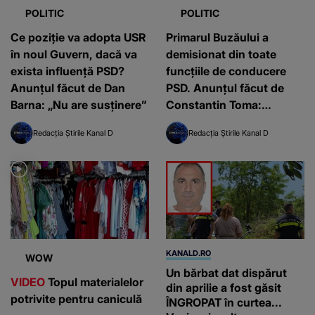
POLITIC
POLITIC
Ce poziție va adopta USR
Primarul Buzăului a
în noul Guvern, dacă va
demisionat din toate
exista influență PSD?
funcțiile de conducere
Anunțul făcut de Dan
PSD. Anunțul făcut de
Barna: „Nu are susținere”
Constantin Toma:
“Regret, dar atitudineaa
Redacția Știrile Kanal D
Redacția Știrile Kanal D
ostilă a…”
KANALD.RO
WOW
Un bărbat dat dispărut
VIDEO
Topul materialelor
din aprilie a fost găsit
potrivite pentru caniculă
ÎNGROPAT în curtea...