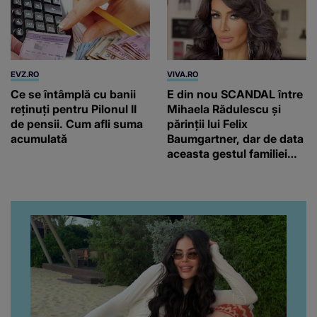
EVZ.RO
VIVA.RO
Ce se întâmplă cu banii
E din nou SCANDAL între
reținuți pentru Pilonul II
Mihaela Rădulescu și
de pensii. Cum afli suma
părinții lui Felix
acumulată
Baumgartner, dar de data
aceasta gestul familiei
regretatului ei iubit a
înfuriat-o pe vedeta
noastră! Fostei
prezentatoare nici că-i
vine să creadă că s-a
ajuns până aici, dar e
adevărat, au făcut-o și pe
asta! Și ce a ieșit la iveală
ar fi prea mult pentru
oricine: "Cu… mine, fata
româncă...”