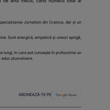
l de anul trecut, când numărul total al
specializarea Jurnalism din Craiova, dar și un
ine. Sunt energică, empatică și uneori aprigă,
ele lungi, în care pot cunoaște în profunzime un
ă aduc plusvaloare.
ABONEAZĂ-TE PE