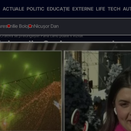
ACTUALE
POLITIC
EDUCAȚIE
EXTERNE
LIFE
TECH
AU
uresan
Ilie Bolojan
Nicușor Dan
raiova se prelungește! Până când poate fi vizitat
ciun din Craiova se prelun