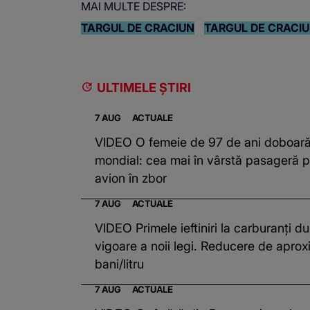
MAI MULTE DESPRE:
TARGUL DE CRACIUN
TARGUL DE CRACIU
ULTIMELE ȘTIRI
7 AUG
ACTUALE
VIDEO O femeie de 97 de ani doboară
mondial: cea mai în vârstă pasageră p
avion în zbor
7 AUG
ACTUALE
VIDEO Primele ieftiniri la carburanți du
vigoare a noii legi. Reducere de aprox
bani/litru
7 AUG
ACTUALE