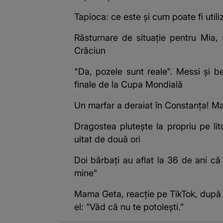
Tapioca: ce este și cum poate fi utili
Răsturnare de situație pentru Mia,
Crăciun
"Da, pozele sunt reale". Messi și be
finale de la Cupa Mondială
Un marfar a deraiat în Constanța! M
Dragostea plutește la propriu pe lit
uitat de două ori
Doi bărbați au aflat la 36 de ani c
mine”
Mama Geta, reacție pe TikTok, după ce 
el: “Văd că nu te potoleşti.”