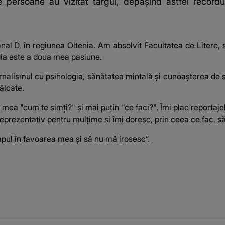
 persoane au vizitat târgul, depășind astfel recordu
nal D, în regiunea Oltenia. Am absolvit Facultatea de Litere, 
ia este a doua mea pasiune.
rnalismul cu psihologia, sănătatea mintală și cunoașterea de s
ălcate.
a mea "cum te simți?" și mai puțin "ce faci?". Îmi plac reportaj
prezentativ pentru mulțime și îmi doresc, prin ceea ce fac, s
pul în favoarea mea și să nu mă irosesc”.