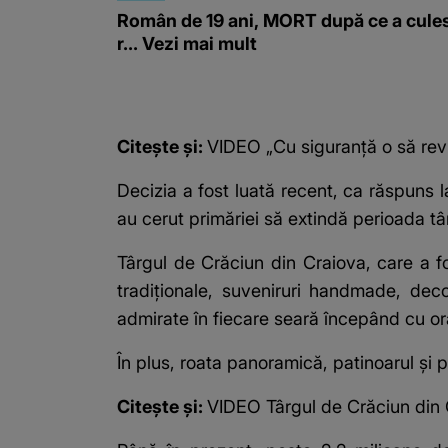
Român de 19 ani, MORT după ce a cule
r... Vezi mai mult
Citește și:
VIDEO „Cu siguranță o să revin
Decizia a fost luată recent, ca răspuns l
au cerut primăriei să extindă perioada t
Târgul de Crăciun din Craiova, care a f
tradiționale, suveniruri handmade, deco
admirate în fiecare seară începând cu or
În plus, roata panoramică, patinoarul și p
Citește și:
VIDEO Târgul de Crăciun din 