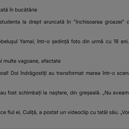
zată în bucătărie
 studenta la drept aruncată în "închisoarea groazei" 
belușul Yamal, într-o ședință foto din urmă cu 18 ani.
ai multe vagoane, afectate
oral! Doi îndrăgostiți au transformat marea într-o scenă
ă au fost schimbați la naștere, din greșeală. „Nu avea
fiul ei, Culiță, a postat un videoclip cu tatăl său. „Vor