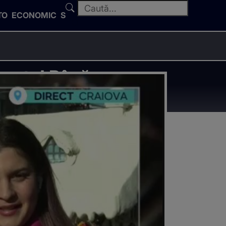
TO
ECONOMIC
SPORT
gește! Până