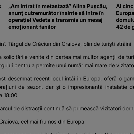
s
„Am intrat în metastază” Alina Pușcău,
Al cinc
anunț cutremurător înainte să intre în
Europa
operație! Vedeta a transmis un mesaj
domulu
emoționant fanilor
42 de 
”. Târgul de Crăciun din Craiova, plin de turiști străini
a solicitările venite din partea mai multor agenții de tu
ârgului pentru a permite unui număr mai mare de vizitato
ost desemnat recent locul întâi în Europa, oferă o gamă
rațiuni de sezon, dar și o impresionantă instalație 
a 18:00.
arcul de distracții continuă să primească vizitatori dorni
Craiova, cel mai frumos din Europa