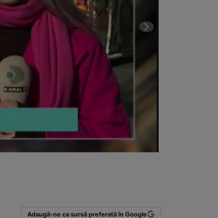
Târgul de Cră
(Sursa foto: C
Adaugă-ne ca sursă preferată în Google