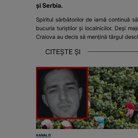
și Serbia.
Spiritul sărbătorilor de iarnă continuă
bucuria turiștilor și localnicilor. Deși m
Craiova au decis să mențină târgul desch
CITEȘTE ȘI
KANAL D