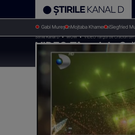
Gabi Mureșan
Mojtaba Khamenei
Siegfried M
Stirile Kanal D
WOW
VIDEO Târgul de Crăciun din C
VIDEO Târgul de Cră
când poate fi vizitat