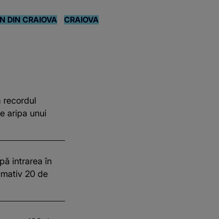
N DIN CRAIOVA
CRAIOVA
 recordul
e aripa unui
pă intrarea în
imativ 20 de