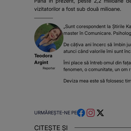
Până în prezent, peste 2,2 milioane de
vizitatorilor a fost sub două milioane.
„Sunt corespondent la Știrile Ka
master în Comunicare. Psiholog
De câțiva ani încerc să îmbin ju
atunci când valorile îmi sunt înc
Teodora
Argint
Îmi place să întreb omul din faț
Reporter
fenomen, o comunitate, un om re
Deviza mea este să folosesc tim
URMĂREȘTE-NE PE
CITEȘTE ȘI