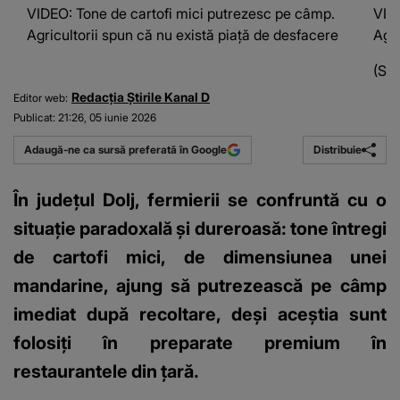
VIDEO: Tone de cartofi mici putrezesc pe câmp.
VID
Agricultorii spun că nu există piață de desfacere
Agri
(Sur
Redacția Știrile Kanal D
Editor web:
Publicat:
21:26, 05 iunie 2026
Distribuie
Adaugă-ne ca sursă preferată în Google
În județul Dolj, fermierii se confruntă cu o
situație paradoxală și dureroasă: tone întregi
de cartofi mici, de dimensiunea unei
mandarine, ajung să putrezească pe câmp
imediat după recoltare, deși aceștia sunt
folosiți în preparate premium în
restaurantele din țară.