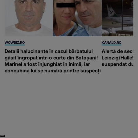
WOWBIZ.RO
KANALD.RO
Detalii halucinante în cazul bărbatului
Alertă de secur
găsit îngropat într-o curte din Botoșani!
Leipzig/Halle! T
Marinel a fost înjunghiat în inimă, iar
suspendat după
concubina lui se numără printre suspecți