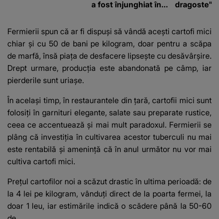
a fost înjunghiat în
dragoste" e
inimă, iar concubina
poliție și c
lui se numără printre
mediu
Fermierii spun că ar fi dispuși să vândă acești cartofi mici
suspecți
chiar și cu 50 de bani pe kilogram, doar pentru a scăpa
de marfă, însă piața de desfacere lipsește cu desăvârșire.
Drept urmare, producția este abandonată pe câmp, iar
pierderile sunt uriașe.
În același timp, în restaurantele din țară, cartofii mici sunt
folosiți în garnituri elegante, salate sau preparate rustice,
ceea ce accentuează și mai mult paradoxul. Fermierii se
plâng că investiția în cultivarea acestor tuberculi nu mai
este rentabilă și amenință că în anul următor nu vor mai
cultiva cartofi mici.
Prețul cartofilor noi a scăzut drastic în ultima perioadă: de
la 4 lei pe kilogram, vânduți direct de la poarta fermei, la
doar 1 leu, iar estimările indică o scădere până la 50-60
de