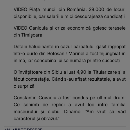
VIDEO Piața muncii din România: 29.000 de locuri
disponibile, dar salariile mici descurajează candidații
VIDEO Canicula și criza economică golesc terasele
din Timișoara
Detalii halucinante în cazul bărbatului găsit îngropat
într-o curte din Botoșani! Marinel a fost înjunghiat în
inimă, iar concubina lui se numără printre suspecți
O învățătoare din Sibiu a luat 4,90 la Titularizare și a
făcut contestație. Când s-au afișat rezultatele, a avut
o surpriză
Constantin Covaciu a fost condus pe ultimul drum!
Ce schimb de replici a avut loc între familia
maseurului și clubul Dinamo: “Am vrut să văd
caracterul și obrazul.”
MAI MULTE DESPRE: