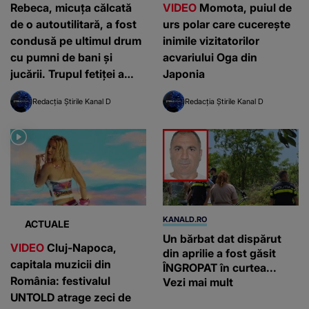
Rebeca, micuța călcată
VIDEO
Momota, puiul de
de o autoutilitară, a fost
urs polar care cucerește
condusă pe ultimul drum
inimile vizitatorilor
cu pumni de bani și
acvariului Oga din
jucării. Trupul fetiței a
Japonia
fost pus într-un sicriu
Redacția Știrile Kanal D
Redacția Știrile Kanal D
alb: „Iubirea noastră, de
ce ne-ai lăsat singuri?”
KANALD.RO
ACTUALE
Un bărbat dat dispărut
VIDEO
Cluj-Napoca,
din aprilie a fost găsit
capitala muzicii din
ÎNGROPAT în curtea...
România: festivalul
Vezi mai mult
UNTOLD atrage zeci de