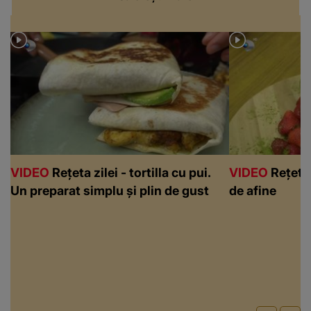
VIDEO
Rețeta zilei - tortilla cu pui.
VIDEO
Rețeta 
Un preparat simplu și plin de gust
de afine