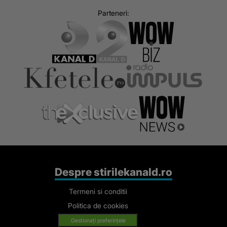
Next
Previous
Parteneri:
Despre stirilekanald.ro
Termeni si conditii
Politica de cookies
Gestionați preferințele