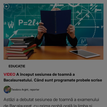
EDUCAȚIE
VIDEO
A început sesiunea de toamnă a
Bacalaureatului. Când sunt programate probele scrise
Teodora Argint
reporter
Astăzi a debutat sesiunea de toamnă a examenului
de Bacalaureat, cu prima probă orală la limba și