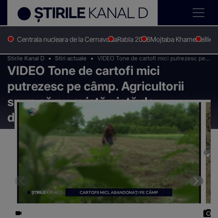
Centrala nucleara de la Cernavoda
Rabla 2026
Mojtaba Khamenei
Ilie 
Stirile Kanal D
Stiri actuale
VIDEO Tone de cartofi mici putrezesc pe
VIDEO Tone de cartofi mici
câmp. Agricultorii spun că nu există piață
de desfacere
putrezesc pe câmp. Agricultorii
spun că nu există piață de
desfacere