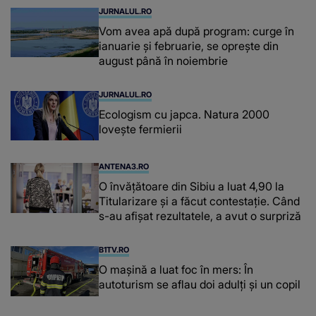
JURNALUL.RO
Vom avea apă după program: curge în
ianuarie și februarie, se oprește din
august până în noiembrie
JURNALUL.RO
Ecologism cu japca. Natura 2000
lovește fermierii
ANTENA3.RO
O învățătoare din Sibiu a luat 4,90 la
Titularizare și a făcut contestație. Când
s-au afișat rezultatele, a avut o surpriză
B1TV.RO
O maşină a luat foc în mers: În
autoturism se aflau doi adulți și un copil