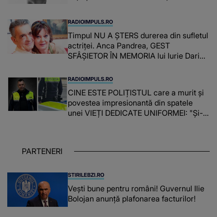
RADIOIMPULS.RO
Timpul NU A ȘTERS durerea din sufletul
actriței. Anca Pandrea, GEST
SFÂȘIETOR ÎN MEMORIA lui Iurie Darie:
"A fost copleșitor. Pe măsură ce trece
timpul parcă..."
RADIOIMPULS.RO
CINE ESTE POLIȚISTUL care a murit și
povestea impresionantă din spatele
unei VIEȚI DEDICATE UNIFORMEI: "Și-a
îndeplinit misiunile cu responsabilitate,
iar în relația cu colegii a fost un sprijin,
un sfătuitor și un..."
PARTENERI
STIRILEBZI.RO
Vești bune pentru români! Guvernul Ilie
Bolojan anunță plafonarea facturilor!