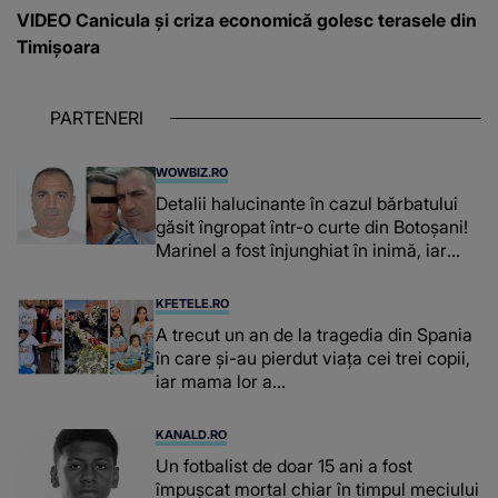
VIDEO Canicula și criza economică golesc terasele din
Timișoara
PARTENERI
WOWBIZ.RO
Detalii halucinante în cazul bărbatului
găsit îngropat într-o curte din Botoșani!
Marinel a fost înjunghiat în inimă, iar
concubina lui se numără printre
suspecți
KFETELE.RO
A trecut un an de la tragedia din Spania
în care și-au pierdut viața cei trei copii,
iar mama lor a…
KANALD.RO
Un fotbalist de doar 15 ani a fost
împușcat mortal chiar în timpul meciului