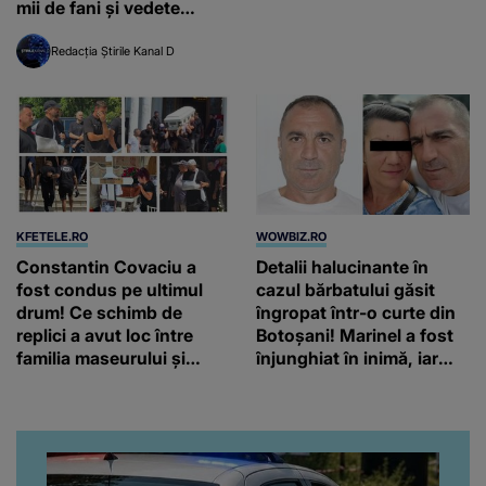
mii de fani și vedete
internaționale
Redacția Știrile Kanal D
KFETELE.RO
WOWBIZ.RO
Constantin Covaciu a
Detalii halucinante în
fost condus pe ultimul
cazul bărbatului găsit
drum! Ce schimb de
îngropat într-o curte din
replici a avut loc între
Botoșani! Marinel a fost
familia maseurului și
înjunghiat în inimă, iar
clubul Dinamo: “Am vrut
concubina lui se numără
să văd caracterul și
printre suspecți
obrazul.”