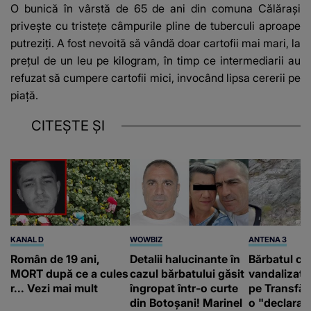
O bunică în vârstă de 65 de ani din comuna Călărași
privește cu tristețe câmpurile pline de tuberculi aproape
putreziți. A fost nevoită să vândă doar cartofii mai mari, la
prețul de un leu pe kilogram, în timp ce intermediarii au
refuzat să cumpere cartofii mici, invocând lipsa cererii pe
piață.
CITEȘTE ȘI
KANAL D
WOWBIZ
ANTENA 3
Român de 19 ani,
Detalii halucinante în
Bărbatul ca
MORT după ce a cules
cazul bărbatului găsit
vandalizat 
r... Vezi mai mult
îngropat într-o curte
pe Transfă
din Botoșani! Marinel
o "declaraţ