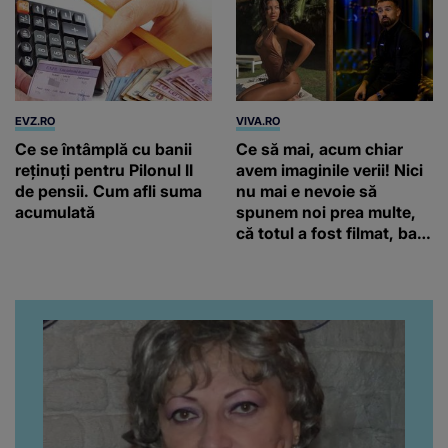
EVZ.RO
VIVA.RO
Ce se întâmplă cu banii
Ce să mai, acum chiar
reținuți pentru Pilonul II
avem imaginile verii! Nici
de pensii. Cum afli suma
nu mai e nevoie să
acumulată
spunem noi prea multe,
că totul a fost filmat, ba
chiar artistul și-a întrebat
iubita dacă e adevărat! Și
da, frumoasa iubită a lui
Florin Ristei e...