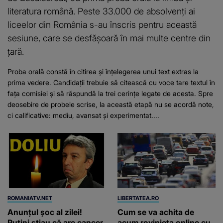
literatura română. Peste 33.000 de absolvenți ai
liceelor din România s-au înscris pentru această
sesiune, care se desfășoară în mai multe centre din
țară.
Proba orală constă în citirea și înțelegerea unui text extras la
prima vedere. Candidații trebuie să citească cu voce tare textul în
fața comisiei și să răspundă la trei cerințe legate de acesta. Spre
deosebire de probele scrise, la această etapă nu se acordă note,
ci calificative: mediu, avansat și experimentat....
ROMANIATV.NET
LIBERTATEA.RO
Anunţul şoc al zilei!
Cum se va achita de
Puţini ştiau că are cancer
acum rovinieta online cu