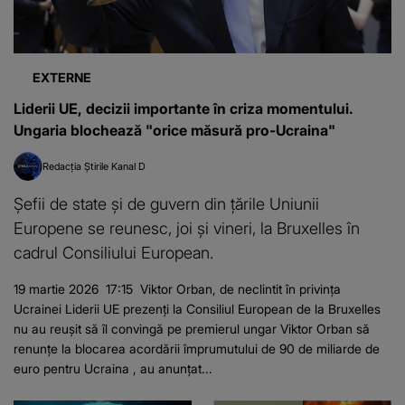
EXTERNE
Liderii UE, decizii importante în criza momentului.
Ungaria blochează "orice măsură pro-Ucraina"
Redacția Știrile Kanal D
Șefii de state și de guvern din țările Uniunii
Europene se reunesc, joi și vineri, la Bruxelles în
cadrul Consiliului European.
19 martie 2026 17:15 Viktor Orban, de neclintit în privința
Ucrainei Liderii UE prezenți la Consiliul European de la Bruxelles
nu au reușit să îl convingă pe premierul ungar Viktor Orban să
renunțe la blocarea acordării împrumutului de 90 de miliarde de
euro pentru Ucraina , au anunțat...