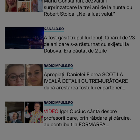
Maria Constantin, dezvăluiri
surprinzătoare la trei ani de la nunta cu
Robert Stoica: „Ne-a luat valul.”
KANALD.RO
A fost găsit trupul lui Ionuț, tânărul de 23
de ani care s-a răsturnat cu skijetul la
Dubova. Era căutat de 2 zile
RADIOIMPULS.RO
Apropiații Danielei Florea SCOT LA
IVEALĂ DETALII CUTREMURĂTOARE
după arestarea fostului ei partener.
PRIN CE A FOST NEVOITĂ să treacă
românca ucisă în Italia și ascunsă în
RADIOIMPULS.RO
lada unui pat: " Îmi pare rău că nu am
VIDEO
Igor Cuciuc cântă despre
reușit să fac mai mult pentru ea și..."
profesorii care, prin răbdare și dăruire,
au contribuit la FORMAREA
OAMENILOR DE ASTĂZI. Ce spune
despre dascălii care lasă amprente