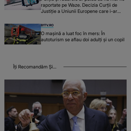
raportate pe Waze. Decizia Curţii de
Justiție a Uniunii Europene care i-ar
afecta pe şoferi
B1TV.RO
O maşină a luat foc în mers: În
autoturism se aflau doi adulți și un copil
Îți Recomandăm Și...