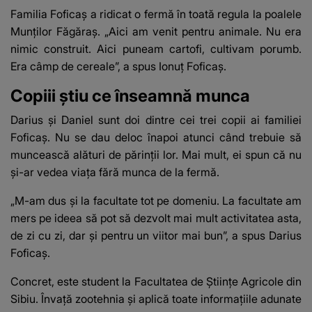
Familia Foficaș a ridicat o fermă în toată regula la poalele
Munților Făgăraș. „Aici am venit pentru animale. Nu era
nimic construit. Aici puneam cartofi, cultivam porumb.
Era câmp de cereale”, a spus Ionuț Foficaș.
Copiii știu ce înseamnă munca
Darius și Daniel sunt doi dintre cei trei copii ai familiei
Foficaș. Nu se dau deloc înapoi atunci când trebuie să
muncească alături de părinții lor. Mai mult, ei spun că nu
și-ar vedea viața fără munca de la fermă.
„M-am dus și la facultate tot pe domeniu. La facultate am
mers pe ideea să pot să dezvolt mai mult activitatea asta,
de zi cu zi, dar și pentru un viitor mai bun”, a spus Darius
Foficaș.
Concret, este student la Facultatea de Științe Agricole din
Sibiu. Învață zootehnia și aplică toate informațiile adunate