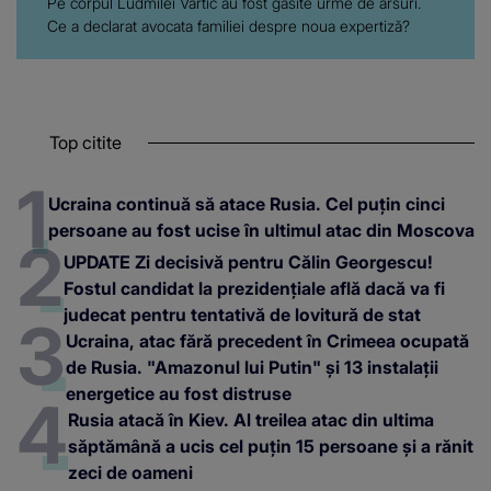
Pe corpul Ludmilei Vartic au fost găsite urme de arsuri.
Ce a declarat avocata familiei despre noua expertiză?
Top citite
Ucraina continuă să atace Rusia. Cel puțin cinci
persoane au fost ucise în ultimul atac din Moscova
UPDATE Zi decisivă pentru Călin Georgescu!
Fostul candidat la prezidențiale află dacă va fi
judecat pentru tentativă de lovitură de stat
Ucraina, atac fără precedent în Crimeea ocupată
de Rusia. "Amazonul lui Putin" și 13 instalații
energetice au fost distruse
Rusia atacă în Kiev. Al treilea atac din ultima
săptămână a ucis cel puțin 15 persoane și a rănit
zeci de oameni