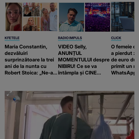
KFETELE
RADIO IMPULS
CLICK
Maria Constantin,
VIDEO Selly,
O femeie d
dezvăluiri
ANUNȚUL
a pierdut ze
surprinzătoare la trei
MOMENTULUI despre
de euro dup
ani de la nunta cu
NIBIRU! Ce se va
primit un m
Robert Stoica: „Ne-a
întâmpla și CINE
WhatsApp. 
luat valul.”
SUNT CEI VIZAȚI de
că va moște
această situație: "Îmi
175.000 de 
e ciudă că..."
Franța