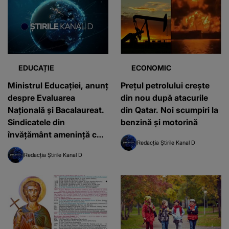
EDUCAȚIE
ECONOMIC
Ministrul Educației, anunț
Prețul petrolului crește
despre Evaluarea
din nou după atacurile
Naţională şi Bacalaureat.
din Qatar. Noi scumpiri la
Sindicatele din
benzină și motorină
învățământ amenință cu
Redacția Știrile Kanal D
boicotarea: „Încercăm să
Redacția Știrile Kanal D
găsim soluţii”