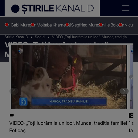
Gabi Mureșan
Mojtaba Khamenei
Siegfried Muresan
Ilie Bolojan
Nicușo
Stirile Kanal D
Social
VIDEO „Toți lucrăm la un loc”. Munca, tradiția
VIDEO „Toți lucrăm la un loc”.
familiei Foficaș
Munca, tradiția familiei Foficaș
VIDEO: „Toți lucrăm la un loc”. Munca, tradiția familiei
1 di
Foficaș
fami