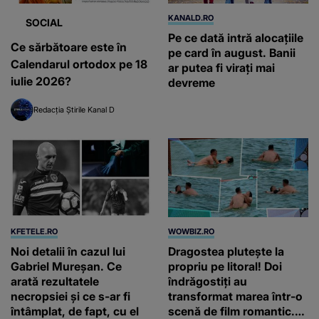
KANALD.RO
SOCIAL
Pe ce dată intră alocațiile
Ce sărbătoare este în
pe card în august. Banii
Calendarul ortodox pe 18
ar putea fi virați mai
iulie 2026?
devreme
Redacția Știrile Kanal D
KFETELE.RO
WOWBIZ.RO
Noi detalii în cazul lui
Dragostea plutește la
Gabriel Mureșan. Ce
propriu pe litoral! Doi
arată rezultatele
îndrăgostiți au
necropsiei și ce s-ar fi
transformat marea într-o
întâmplat, de fapt, cu el
scenă de film romantic.