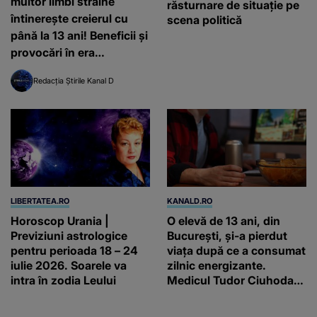
multor limbi străine
răsturnare de situație pe
întinerește creierul cu
scena politică
până la 13 ani! Beneficii și
provocări în era
inteligenței artificiale
Redacția Știrile Kanal D
LIBERTATEA.RO
KANALD.RO
Horoscop Urania |
O elevă de 13 ani, din
Previziuni astrologice
București, și-a pierdut
pentru perioada 18 – 24
viața după ce a consumat
iulie 2026. Soarele va
zilnic energizante.
intra în zodia Leului
Medicul Tudor Ciuhodaru
trage un semnal de
alarmă