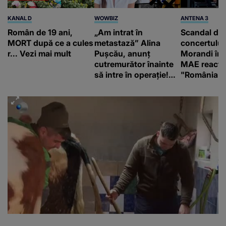
KANAL D
WOWBIZ
ANTENA 3
Român de 19 ani,
„Am intrat în
Scandal di
MORT după ce a cules
metastază” Alina
concertului
r... Vezi mai mult
Pușcău, anunț
Morandi în 
cutremurător înainte
MAE reacți
să intre în operație!
"România s
Vedeta a transmis un
integritatea 
mesaj emoționant
a Georgiei"
fanilor