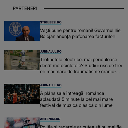
puternice ÎN SUFLETELE ELEVILOR,
PARTENERI
chiar și după trecerea anilor: "De
fiecare dată când..."
STIRILEBZI.RO
Vești bune pentru români! Guvernul Ilie
Bolojan anunță plafonarea facturilor!
JURNALUL.RO
Trotinetele electrice, mai periculoase
decât motocicletele? Studiu: risc de trei
ori mai mare de traumatisme cranio-
cerebrale
JURNALUL.RO
A plâns sala întreagă: românca
aplaudată 5 minute la cel mai mare
festival de muzică clasică din lume
ANTENA3.RO
Poliţia şi radarele ar putea să nu mai fie