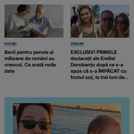
EVZ.RO
VIVA.RO
Banii pentru pensie ai
EXCLUSIV! PRIMELE
milioane de români au
declarații ale Emiliei
crescut. Ce arată noile
Dorobanțu după ce s-a
date
spus că s-a ÎMPĂCAT cu
fostul soț, la trei luni de
când au divorțat. Ce-a
putut să spună frumoasa
artistă i-a lăsat MASCĂ
pe toți. De data aceasta,
chiar a rupt tăcerea:
”Poate că aveam să ne
spunem, să ne...”