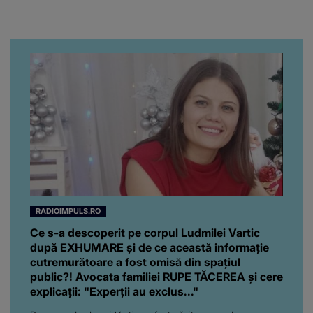
Turiștii prezenți s-au uitat
de două ori
RADIOIMPULS.RO
Ce s-a descoperit pe corpul Ludmilei Vartic
după EXHUMARE și de ce această informație
cutremurătoare a fost omisă din spațiul
public?! Avocata familiei RUPE TĂCEREA și cere
explicații: "Experții au exclus..."