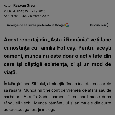
Razvan Greu
Autor:
Publicat:
17:47, 15 martie 2026
Actualizat:
10:55, 20 martie 2026
Distribuie
Adaugă-ne ca sursă preferată în Google
Acest reportaj din „Asta-i România” veți face
cunoștință cu familia Foficaș. Pentru acești
oameni, munca nu este doar o activitate din
care își câștigă existența, ci și un mod de
viață.
În Mărginimea Sibiului, diminețile încep înainte ca soarele
să rasară. Munca nu ține cont de vremea de afară sau de
sărbători. Aici, în Sadu, oamenii încă mai trăiesc după
rânduieli vechi. Munca pământului și animalele din curte
au crescut generații întregi.