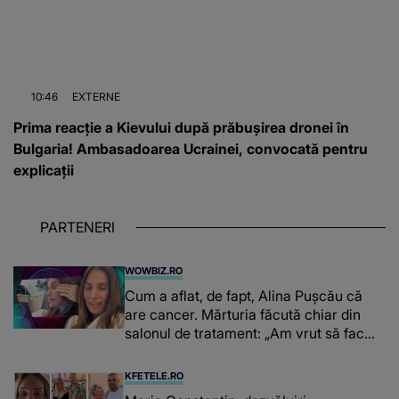
10:46
EXTERNE
Prima reacție a Kievului după prăbușirea dronei în
Bulgaria! Ambasadoarea Ucrainei, convocată pentru
explicații
PARTENERI
WOWBIZ.RO
Cum a aflat, de fapt, Alina Pușcău că
are cancer. Mărturia făcută chiar din
salonul de tratament: „Am vrut să fac
niște genuflexiuni și a început să mă
înțepe sânul”
KFETELE.RO