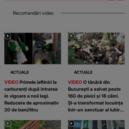
Recomandări video
ACTUALE
ACTUALE
VIDEO
Primele ieftiniri la
VIDEO
O tânără din
carburanți după intrarea
București a salvat peste
în vigoare a noii legi.
160 de pisici și 16 câini.
Reducere de aproximativ
Și-a transformat locuința
20 de bani/litru
într-un sanctuar al iubirii
pentru animale