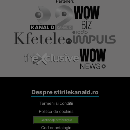
Parteneri:
Despre stirilekanald.ro
Termeni si conditii
Politica de cookies
Gestionați preferințele
Cod deontologic