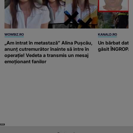
WOWBIZ.RO
KANALD.RO
„Am intrat în metastază” Alina Pușcău,
Un bărbat dat di
anunț cutremurător înainte să intre în
găsit ÎNGROPAT 
operație! Vedeta a transmis un mesaj
emoționant fanilor
Next
Previous