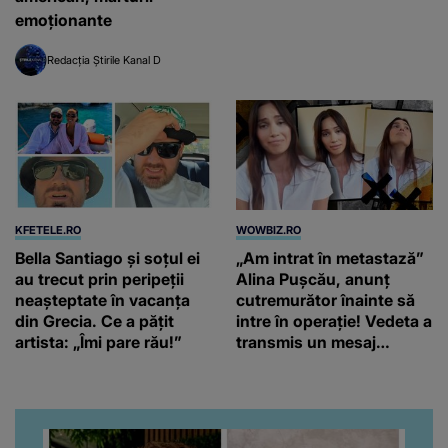
emoționante
Redacția Știrile Kanal D
KFETELE.RO
WOWBIZ.RO
Bella Santiago și soțul ei
„Am intrat în metastază”
au trecut prin peripeții
Alina Pușcău, anunț
neașteptate în vacanța
cutremurător înainte să
din Grecia. Ce a pățit
intre în operație! Vedeta a
artista: „Îmi pare rău!”
transmis un mesaj
emoționant fanilor