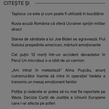
CITEȘTE ȘI
Tapioca: ce este și cum poate fi utilizată în bucătărie
Rusia acuză România că oferă Ucrainei sprijin militar
direct
Starea de sănătate a lui Joe Biden se agravează. Fiul
fostului președinte american, mărturii emoționante
Cel puțin 13 morți într-un accident devastator în
Peru! Un microbuz s-a izbit de un camion
„Am intrat în metastază” Alina Pușcău, anunț
cutremurător înainte să intre în operație! Vedeta a
transmis un mesaj emoționant fanilor
Poliţia şi radarele ar putea să nu mai fie raportate pe
Waze. Decizia Curţii de Justiție a Uniunii Europene
care i-ar afecta pe şoferi