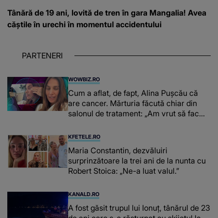
Tânără de 19 ani, lovită de tren în gara Mangalia! Avea
căștile în urechi în momentul accidentului
PARTENERI
WOWBIZ.RO
Cum a aflat, de fapt, Alina Pușcău că
are cancer. Mărturia făcută chiar din
salonul de tratament: „Am vrut să fac
niște genuflexiuni și a început să mă
înțepe sânul”
KFETELE.RO
Maria Constantin, dezvăluiri
surprinzătoare la trei ani de la nunta cu
Robert Stoica: „Ne-a luat valul.”
KANALD.RO
A fost găsit trupul lui Ionuț, tânărul de 23
de ani care s-a răsturnat cu skijetul la