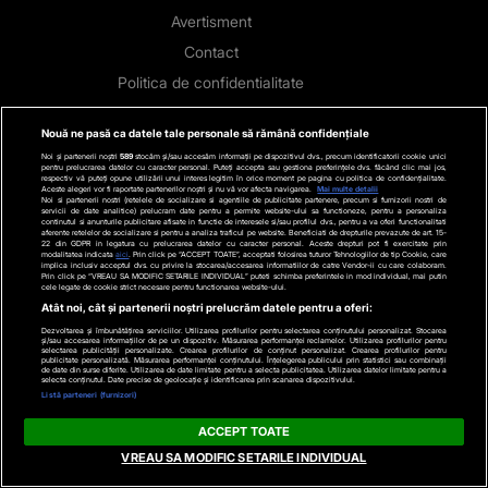
Avertisment
Contact
Politica de confidentialitate
Categorii
Nouă ne pasă ca datele tale personale să rămână confidențiale
Noi și partenerii noștri
589
stocăm și/sau accesăm informații pe dispozitivul dvs., precum identificatorii cookie unici
Stiri actuale
pentru prelucrarea datelor cu caracter personal. Puteți accepta sau gestiona preferințele dvs. făcând clic mai jos,
respectiv vă puteți opune utilizării unui interes legitim în orice moment pe pagina cu politica de confidențialitate.
Aceste alegeri vor fi raportate partenerilor noștri și nu vă vor afecta navigarea.
Mai multe detalii
Stiri Politice
Noi si partenerii nostri (retelele de socializare si agentiile de publicitate partenere, precum si furnizorii nostri de
servicii de date analitice) prelucram date pentru a permite website-ului sa functioneze, pentru a personaliza
continutul si anunturile publicitare afisate in functie de interesele si/sau profilul dvs., pentru a va oferi functionalitati
Educatie
aferente retelelor de socializare si pentru a analiza traficul pe website. Beneficiati de drepturile prevazute de art. 15-
22 din GDPR in legatura cu prelucrarea datelor cu caracter personal. Aceste drepturi pot fi exercitate prin
modalitatea indicata
aici
. Prin click pe “ACCEPT TOATE”, acceptati folosirea tuturor Tehnologiilor de tip Cookie, care
Stiri externe
implica inclusiv acceptul dvs. cu privire la stocarea/accesarea informatiilor de catre Vendor-ii cu care colaboram.
Prin click pe “VREAU SA MODIFIC SETARILE INDIVIDUAL” puteti schimba preferintele in mod individual, mai putin
cele legate de cookie strict necesare pentru functionarea website-ului.
Life
Atât noi, cât și partenerii noștri prelucrăm datele pentru a oferi:
Tech
Dezvoltarea și îmbunătățirea serviciilor. Utilizarea profilurilor pentru selectarea conținutului personalizat. Stocarea
și/sau accesarea informațiilor de pe un dispozitiv. Măsurarea performanței reclamelor. Utilizarea profilurilor pentru
Stiri auto
selectarea publicității personalizate. Crearea profilurilor de conținut personalizat. Crearea profilurilor pentru
publicitate personalizată. Măsurarea performanței conținutului. Înțelegerea publicului prin statistici sau combinații
de date din surse diferite. Utilizarea de date limitate pentru a selecta publicitatea. Utilizarea datelor limitate pentru a
selecta conținutul. Date precise de geolocație și identificarea prin scanarea dispozitivului.
Stiri economice
Listă parteneri (furnizori)
Sport
ACCEPT TOATE
Contact
VREAU SA MODIFIC SETARILE INDIVIDUAL