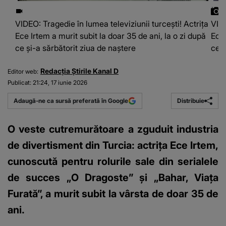
VIDEO: Tragedie în lumea televiziunii turcești! Actrița
VIDE
Ece Irtem a murit subit la doar 35 de ani, la o zi după
Ece 
ce și-a sărbătorit ziua de naștere
ce ș
Redacția Știrile Kanal D
Editor web:
Publicat:
21:24, 17 iunie 2026
Distribuie
Adaugă-ne ca sursă preferată în Google
O veste cutremurătoare a zguduit industria
de divertisment din Turcia: actrița Ece Irtem,
cunoscută pentru rolurile sale din serialele
de succes „O Dragoste” și „Bahar, Viața
Furată”, a murit subit la vârsta de doar 35 de
ani.