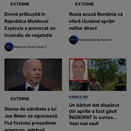
EXTERNE
EXTERNE
Dronă prăbușită în
Rusia acuză România că
Republica Moldova!
oferă Ucrainei sprijin
Explozia a provocat un
militar direct
incendiu de vegetație
Redacția Știrile Kanal D
Redacția Știrile Kanal D
KANALD.RO
EXTERNE
Un bărbat dat dispărut
Starea de sănătate a lui
din aprilie a fost găsit
Joe Biden se agravează.
ÎNGROPAT în curtea...
Fiul fostului președinte
Vezi mai mult
american, mărturii