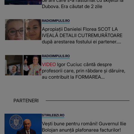
Dubova. Era căutat de 2 zile
RADIOIMPULS.RO
Apropiații Danielei Florea SCOT LA
IVEALĂ DETALII CUTREMURĂTOARE
după arestarea fostului ei partener.
PRIN CE A FOST NEVOITĂ să treacă
românca ucisă în Italia și ascunsă în
RADIOIMPULS.RO
lada unui pat: " Îmi pare rău că nu am
VIDEO
Igor Cuciuc cântă despre
reușit să fac mai mult pentru ea și..."
profesorii care, prin răbdare și dăruire,
au contribuit la FORMAREA
OAMENILOR DE ASTĂZI. Ce spune
despre dascălii care lasă amprente
puternice ÎN SUFLETELE ELEVILOR,
PARTENERI
chiar și după trecerea anilor: "De
fiecare dată când..."
STIRILEBZI.RO
Vești bune pentru români! Guvernul Ilie
Bolojan anunță plafonarea facturilor!