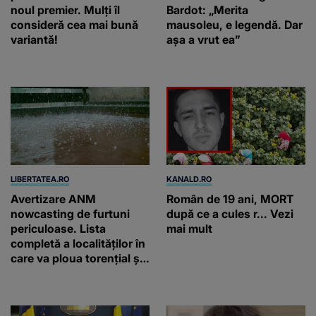
noul premier. Mulți îl
Bardot: „Merita
consideră cea mai bună
mausoleu, e legendă. Dar
variantă!
așa a vrut ea”
LIBERTATEA.RO
KANALD.RO
Avertizare ANM
Român de 19 ani, MORT
nowcasting de furtuni
după ce a cules r... Vezi
periculoase. Lista
mai mult
completă a localităților în
care va ploua torențial și
cu grindină