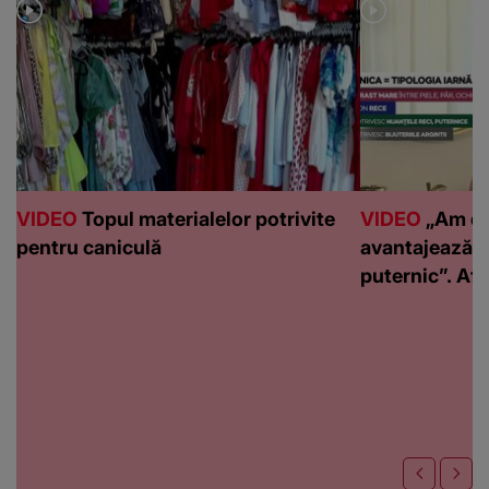
VIDEO
Topul materialelor potrivite
VIDEO
„Am de
pentru caniculă
avantajează c
puternic”. Află