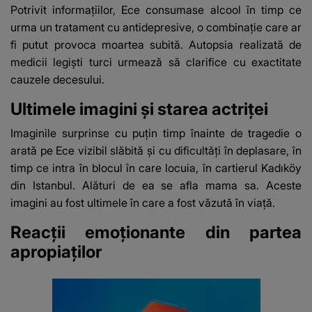
mesaj emoționant
a Georgiei"
Potrivit informațiilor, Ece consumase alcool în timp ce
fanilor
urma un tratament cu antidepresive, o combinație care ar
fi putut provoca moartea subită. Autopsia realizată de
medicii legiști turci urmează să clarifice cu exactitate
cauzele decesului.
Ultimele imagini și starea actriței
Imaginile surprinse cu puțin timp înainte de tragedie o
arată pe Ece vizibil slăbită și cu dificultăți în deplasare, în
timp ce intra în blocul în care locuia, în cartierul Kadıköy
din Istanbul. Alături de ea se afla mama sa. Aceste
imagini au fost ultimele în care a fost văzută în viață.
Reacții emoționante din partea
apropiaților