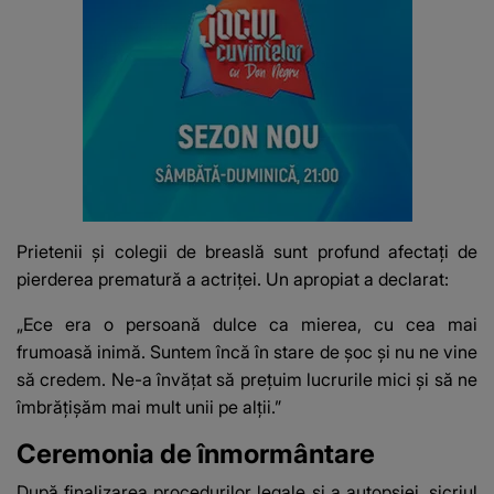
Prietenii și colegii de breaslă sunt profund afectați de
pierderea prematură a actriței. Un apropiat a declarat:
„Ece era o persoană dulce ca mierea, cu cea mai
frumoasă inimă. Suntem încă în stare de șoc și nu ne vine
să credem. Ne-a învățat să prețuim lucrurile mici și să ne
îmbrățișăm mai mult unii pe alții.”
Ceremonia de înmormântare
După finalizarea procedurilor legale și a autopsiei, sicriul