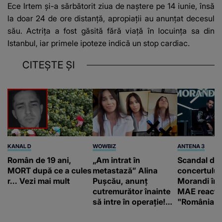
Ece Irtem și-a sărbătorit ziua de naștere pe 14 iunie, însă
la doar 24 de ore distanță, apropiații au anunțat decesul
său. Actrița a fost găsită fără viață în locuința sa din
Istanbul, iar primele ipoteze indică un stop cardiac.
CITEȘTE ȘI
KANAL D
WOWBIZ
ANTENA 3
Român de 19 ani,
„Am intrat în
Scandal di
MORT după ce a cules
metastază” Alina
concertului
r... Vezi mai mult
Pușcău, anunț
Morandi în 
cutremurător înainte
MAE reacți
să intre în operație!
"România s
Vedeta a transmis un
integritatea 