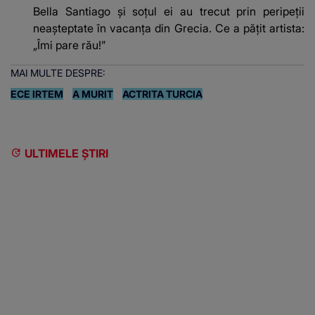
Bella Santiago și soțul ei au trecut prin peripeții
neașteptate în vacanța din Grecia. Ce a pățit artista:
„Îmi pare rău!”
MAI MULTE DESPRE:
ECE IRTEM
A MURIT
ACTRITA TURCIA
ULTIMELE ȘTIRI