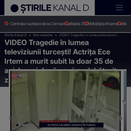
Centrala nucleara de la Cernavoda
Rabla 2026
Mojtaba Khamenei
Ilie 
Stirile Kanal D
Stiri externe
VIDEO Tragedie în lumea televiziunii
VIDEO Tragedie în lumea
turcești! Actrița Ece Irtem a murit subit la
doar 35 de ani, la o zi după ce și-a
televiziunii turcești! Actrița Ece
sărbătorit ziua de naștere
Irtem a murit subit la doar 35 de
ani, la o zi după ce și-a sărbătorit
ziua de naștere