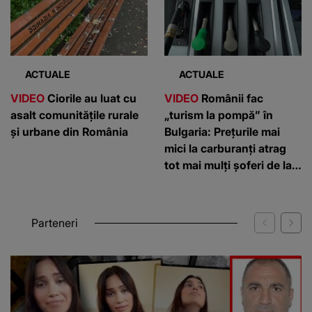
ACTUALE
ACTUALE
VIDEO
Ciorile au luat cu
VIDEO
Românii fac
asalt comunitățile rurale
„turism la pompă” în
și urbane din România
Bulgaria: Prețurile mai
mici la carburanți atrag
tot mai mulți șoferi de la
graniță
Parteneri