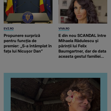
EVZ.RO
VIVA.RO
Propunere surpriză
E din nou SCANDAL între
pentru funcția de
Mihaela Rădulescu și
premier: „S-a întâmplat în
părinții lui Felix
fața lui Nicușor Dan”
Baumgartner, dar de data
aceasta gestul familiei
regretatului ei iubit a
înfuriat-o pe vedeta
noastră! Fostei
prezentatoare nici că-i
vine să creadă că s-a
ajuns până aici, dar e
adevărat, au făcut-o și pe
asta! Și ce a ieșit la iveală
ar fi prea mult pentru
oricine: "Cu… mine, fata