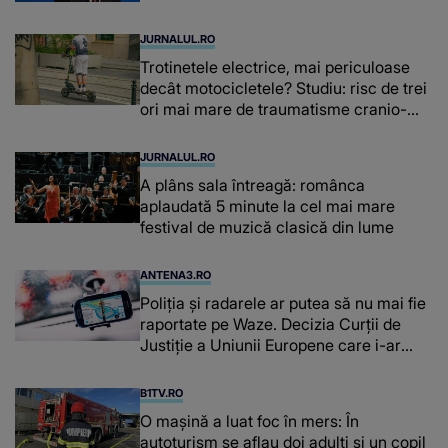
JURNALUL.RO
Trotinetele electrice, mai periculoase
decât motocicletele? Studiu: risc de trei
ori mai mare de traumatisme cranio-
cerebrale
JURNALUL.RO
A plâns sala întreagă: românca
aplaudată 5 minute la cel mai mare
festival de muzică clasică din lume
ANTENA3.RO
Poliţia şi radarele ar putea să nu mai fie
raportate pe Waze. Decizia Curţii de
Justiție a Uniunii Europene care i-ar
afecta pe şoferi
B1TV.RO
O maşină a luat foc în mers: În
autoturism se aflau doi adulți și un copil