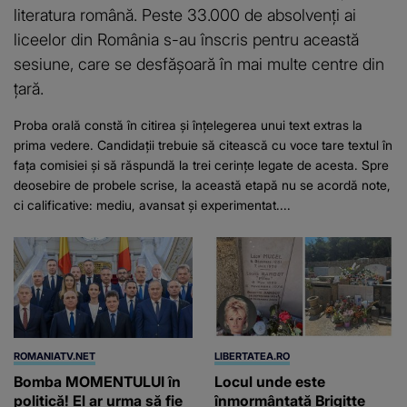
literatura română. Peste 33.000 de absolvenți ai
liceelor din România s-au înscris pentru această
sesiune, care se desfășoară în mai multe centre din
țară.
Proba orală constă în citirea și înțelegerea unui text extras la
prima vedere. Candidații trebuie să citească cu voce tare textul în
fața comisiei și să răspundă la trei cerințe legate de acesta. Spre
deosebire de probele scrise, la această etapă nu se acordă note,
ci calificative: mediu, avansat și experimentat....
ROMANIATV.NET
LIBERTATEA.RO
Bomba MOMENTULUI în
Locul unde este
politică! El ar urma să fie
înmormântată Brigitte