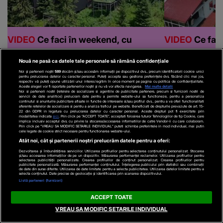
Nouă ne pasă ca datele tale personale să rămână confidențiale
Noi și partenerii noștri
589
stocăm și/sau accesăm informații pe dispozitivul dvs., precum identificatorii cookie unici
pentru prelucrarea datelor cu caracter personal. Puteți accepta sau gestiona preferințele dvs. făcând clic mai jos,
respectiv vă puteți opune utilizării unui interes legitim în orice moment pe pagina cu politica de confidențialitate.
Recomandări video
Aceste alegeri vor fi raportate partenerilor noștri și nu vă vor afecta navigarea.
Mai multe detalii
Noi si partenerii nostri (retelele de socializare si agentiile de publicitate partenere, precum si furnizorii nostri de
servicii de date analitice) prelucram date pentru a permite website-ului sa functioneze, pentru a personaliza
continutul si anunturile publicitare afisate in functie de interesele si/sau profilul dvs., pentru a va oferi functionalitati
aferente retelelor de socializare si pentru a analiza traficul pe website. Beneficiati de drepturile prevazute de art. 15-
22 din GDPR in legatura cu prelucrarea datelor cu caracter personal. Aceste drepturi pot fi exercitate prin
modalitatea indicata
aici
. Prin click pe “ACCEPT TOATE”, acceptati folosirea tuturor Tehnologiilor de tip Cookie, care
implica inclusiv acceptul dvs. cu privire la stocarea/accesarea informatiilor de catre Vendor-ii cu care colaboram.
Prin click pe “VREAU SA MODIFIC SETARILE INDIVIDUAL” puteti schimba preferintele in mod individual, mai putin
cele legate de cookie strict necesare pentru functionarea website-ului.
Atât noi, cât și partenerii noștri prelucrăm datele pentru a oferi:
Dezvoltarea și îmbunătățirea serviciilor. Utilizarea profilurilor pentru selectarea conținutului personalizat. Stocarea
și/sau accesarea informațiilor de pe un dispozitiv. Măsurarea performanței reclamelor. Utilizarea profilurilor pentru
selectarea publicității personalizate. Crearea profilurilor de conținut personalizat. Crearea profilurilor pentru
publicitate personalizată. Măsurarea performanței conținutului. Înțelegerea publicului prin statistici sau combinații
de date din surse diferite. Utilizarea de date limitate pentru a selecta publicitatea. Utilizarea datelor limitate pentru a
selecta conținutul. Date precise de geolocație și identificarea prin scanarea dispozitivului.
Listă parteneri (furnizori)
ACTUALE
ACTUALE
ACCEPT TOATE
VIDEO
Salon de
VIDEO
Descoperire
VREAU SA MODIFIC SETARILE INDIVIDUAL
manichiură din Iași,
macabră pe Bulevardul