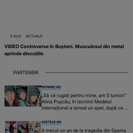
5 AUG
ACTUALE
VIDEO Controverse în Bușteni. Musculosul din metal
aprinde discuțiile
PARTENERI
WOWBIZ.RO
„Să vă rugați pentru mine, am 5 tumori”
Alina Pușcău, în lacrimi! Modelul
internațional a lansat un apel, după ce a
fost diagnosticată cu o boală gravă
KFETELE.RO
A trecut un an de la tragedia din Spania