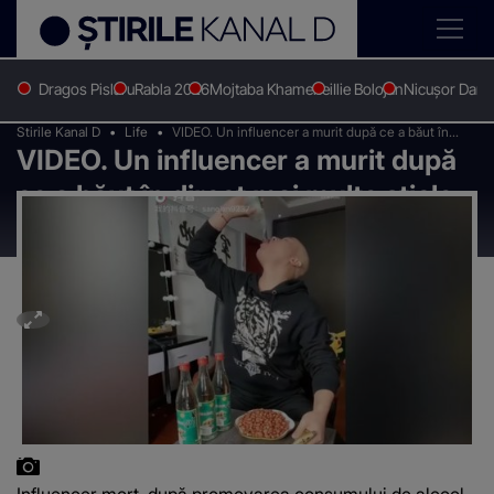
Dragos Pislaru
Rabla 2026
Mojtaba Khamenei
Ilie Bolojan
Nicușor Dan
Stirile Kanal D
Life
VIDEO. Un influencer a murit după ce a băut în
VIDEO. Un influencer a murit după
direct mai multe sticle de alcool
ce a băut în direct mai multe sticle
de alcool