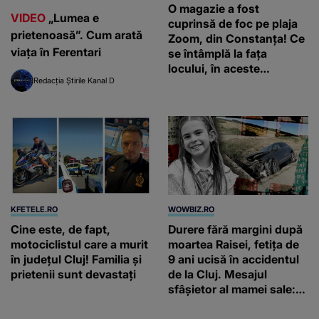
O magazie a fost
VIDEO
„Lumea e
cuprinsă de foc pe plaja
prietenoasă”. Cum arată
Zoom, din Constanța! Ce
viața în Ferentari
se întâmplă la fața
locului, în aceste
Redacția Știrile Kanal D
momente
KFETELE.RO
WOWBIZ.RO
Cine este, de fapt,
Durere fără margini după
motociclistul care a murit
moartea Raisei, fetița de
în județul Cluj! Familia și
9 ani ucisă în accidentul
prietenii sunt devastați
de la Cluj. Mesajul
sfâșietor al mamei sale:
„Te iubim…”