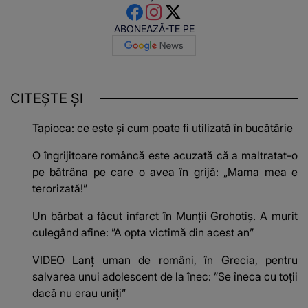
ABONEAZĂ-TE PE
CITEȘTE ȘI
Tapioca: ce este și cum poate fi utilizată în bucătărie
O îngrijitoare româncă este acuzată că a maltratat-o
pe bătrâna pe care o avea în grijă: „Mama mea e
terorizată!”
Un bărbat a făcut infarct în Munții Grohotiș. A murit
culegând afine: ”A opta victimă din acest an”
VIDEO Lanț uman de români, în Grecia, pentru
salvarea unui adolescent de la înec: ”Se îneca cu toții
dacă nu erau uniți”