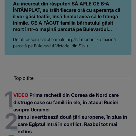
Top citite
VIDEO
Prima rachetă din Coreea de Nord care
distruge case cu familii în ele, în atacul Rusiei
asupra Ucrainei
Iranul avertizează două țări europene, în ziua în
care Egiptul intră în conflict. Război tot mai
extins
Ucraina, atac fără precedent în Crimeea ocupată
de Rusia. "Amazonul lui Putin" și 13 instalații
energetice au fost distruse
VIDEO
"O rachetă rusească a violat spațiul
aerian al NATO". Explozie puternică în Polonia, în
urma unui atac masiv al Rusiei în Ucraina