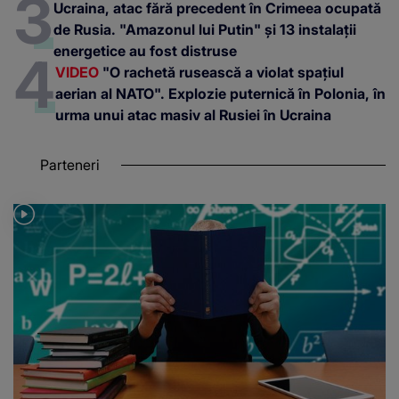
Parteneri
EDUCAȚIE
VIDEO
A început sesiunea de toamnă a
Bacalaureatului. Când sunt programate probele scrise
Teodora Argint
reporter