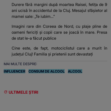
Durere fără margini după moartea Raisei, fetița de 9
ani ucisă în accidentul de la Cluj. Mesajul sfâșietor al
mamei sale: „Te iubim…”
Imagini rare din Coreea de Nord, cu plaje pline de
oameni fericiți și copii care se joacă în mare. Presa
de stat le-a făcut publice
Cine este, de fapt, motociclistul care a murit în
județul Cluj! Familia și prietenii sunt devastați
MAI MULTE DESPRE:
INFLUENCER
CONSUM DE ALCOOL
ALCOOL
ULTIMELE ȘTIRI