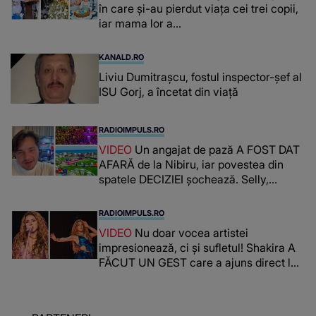
în care și-au pierdut viața cei trei copii,
iar mama lor a…
KANALD.RO
Liviu Dumitrașcu, fostul inspector-șef al
ISU Gorj, a încetat din viață
RADIOIMPULS.RO
VIDEO
Un angajat de pază A FOST DAT
AFARĂ de la Nibiru, iar povestea din
spatele DECIZIEI șochează. Selly,
surprins de întreaga situație... NU
CREDEA CĂ VA VEDEA AȘA CEVA: "Fix
RADIOIMPULS.RO
în fața unui..."
VIDEO
Nu doar vocea artistei
impresionează, ci și sufletul! Shakira A
FĂCUT UN GEST care a ajuns direct la
inimile publicului: "Există mulți copii
care trăiesc uitați și care au un potențial
uriaș așteptând să fie descătușat, doar