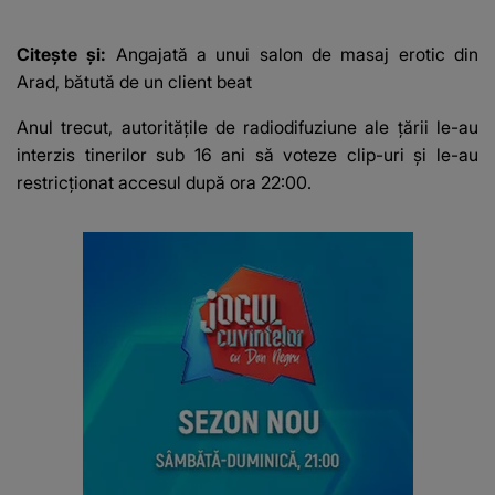
Galați, iar DETALIUL
bani cere?
DESCOPERIT DE
Citește și:
Angajată a unui salon de masaj erotic din
ANCHETATORI a șocat
Arad, bătută de un client beat
localnicii
Anul trecut, autoritățile de radiodifuziune ale țării le-au
interzis tinerilor sub 16 ani să voteze clip-uri și le-au
restricționat accesul după ora 22:00.