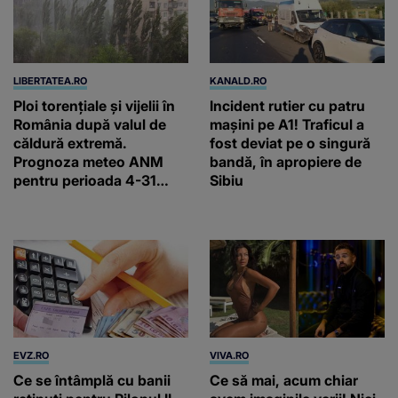
august 2026
EVZ.RO
VIVA.RO
Ce se întâmplă cu banii
Ce să mai, acum chiar
reținuți pentru Pilonul II
avem imaginile verii! Nici
de pensii. Cum afli suma
nu mai e nevoie să
acumulată
spunem noi prea multe,
că totul a fost filmat, ba
chiar artistul și-a întrebat
iubita dacă e adevărat! Și
da, frumoasa iubită a lui
Florin Ristei e...