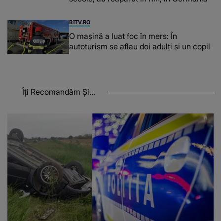
B1TV.RO
O maşină a luat foc în mers: În
autoturism se aflau doi adulți și un copil
Îți Recomandăm Și...