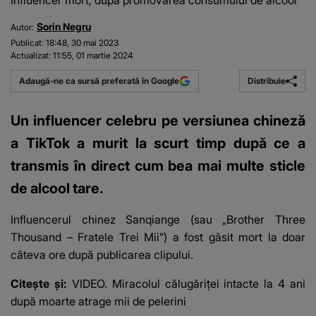
Influencer mort, după promovarea consumului de alcool
Sorin Negru
Autor:
Publicat:
18:48, 30 mai 2023
Actualizat:
11:55, 01 martie 2024
Distribuie
Adaugă-ne ca sursă preferată în Google
Un influencer celebru pe versiunea chineză
a TikTok a murit la scurt timp după ce a
transmis în direct cum bea mai multe sticle
de alcool tare.
Influencerul chinez Sanqiange (sau „Brother Three
Thousand – Fratele Trei Mii”)
a fost găsit mort
la doar
câteva ore după publicarea clipului.
Citește și:
VIDEO. Miracolul călugăriței intacte la 4 ani
după moarte atrage mii de pelerini