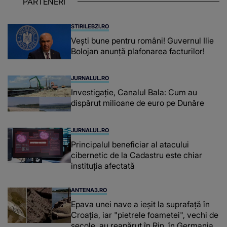
PARTENERI
așteptând oportunitatea
STIRILEBZI.RO
Vești bune pentru români! Guvernul Ilie
Bolojan anunță plafonarea facturilor!
JURNALUL.RO
Investigație, Canalul Bala: Cum au
dispărut milioane de euro pe Dunăre
JURNALUL.RO
Principalul beneficiar al atacului
cibernetic de la Cadastru este chiar
instituţia afectată
ANTENA3.RO
Epava unei nave a ieșit la suprafață în
Croația, iar "pietrele foametei", vechi de
secole, au reapărut în Rin, în Germania