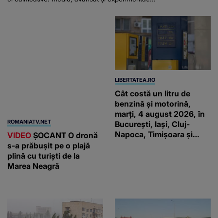
ROMANIATV.NET
LIBERTATEA.RO
VIDEO
ŞOCANT O dronă
Cât costă un litru de
s-a prăbuşit pe o plajă
benzină și motorină,
plină cu turişti de la
marți, 4 august 2026, în
Marea Neagră
București, Iași, Cluj-
Napoca, Timișoara și
Constanța
LIBERTATEA.RO
KANALD.RO
Ploi torențiale și vijelii în
Incident rutier cu patru
România după valul de
mașini pe A1! Traficul a
căldură extremă.
fost deviat pe o singură
Prognoza meteo ANM
bandă, în apropiere de
pentru perioada 4-31
Sibiu