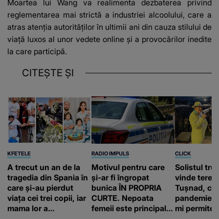
Moartea lui Wang va realimenta dezbaterea privind
reglementarea mai strictă a industriei alcoolului, care a
atras atenția autorităților în ultimii ani din cauza stilului de
viață luxos al unor vedete online și a provocărilor inedite
la care participă.
CITEȘTE ȘI
KFETELE
RADIO IMPULS
CLICK
A trecut un an de la
Motivul pentru care
Solistul tru
tragedia din Spania în
și-ar fi îngropat
vinde terenu
care și-au pierdut
bunica ÎN PROPRIA
Tușnad, cu
viața cei trei copii, iar
CURTE. Nepoata
pandemie: „
mama lor a…
femeii este principalul
mi permite 
suspect în cazul din
construiesc