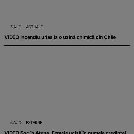
5 AUG
ACTUALE
VIDEO Incendiu uriaș la o uzină chimică din Chile
5 AUG
EXTERNE
VIDEO Șoc în Atena. Femeie ucisă în numele credinței