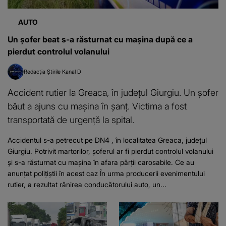
AUTO
Un șofer beat s-a răsturnat cu mașina după ce a
pierdut controlul volanului
Redacția Știrile Kanal D
Accident rutier la Greaca, în județul Giurgiu. Un șofer
băut a ajuns cu mașina în șanț. Victima a fost
transportată de urgență la spital.
Accidentul s-a petrecut pe DN4 , în localitatea Greaca, județul
Giurgiu. Potrivit martorilor, șoferul ar fi pierdut controlul volanului
şi s-a răsturnat cu maşina în afara părții carosabile. Ce au
anunțat polițiștii în acest caz În urma producerii evenimentului
rutier, a rezultat rănirea conducătorului auto, un...