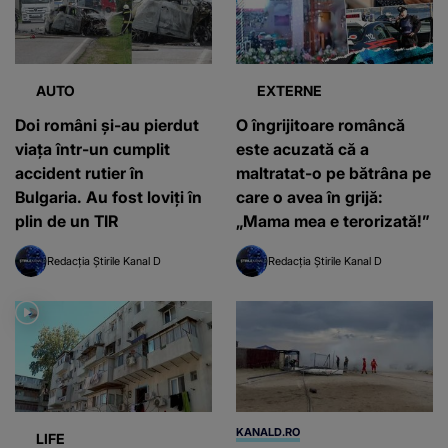
AUTO
EXTERNE
Doi români și-au pierdut
O îngrijitoare româncă
viața într-un cumplit
este acuzată că a
accident rutier în
maltratat-o pe bătrâna pe
Bulgaria. Au fost loviți în
care o avea în grijă:
plin de un TIR
„Mama mea e terorizată!”
Redacția Știrile Kanal D
Redacția Știrile Kanal D
KANALD.RO
LIFE