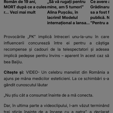
Român de 19 ani,
„Să vă rugați pentru
Ce avere ar
MORT după ce a cules
mine, am 5 tumori”
Grădinaru. 
r... Vezi mai mult
Alina Pușcău, în
sa a fost fă
lacrimi! Modelul
publică. Ni
internațional a lansat
"Pentru a în
un apel, după ce a
orice specul
fost diagnosticată cu
Provocările „PK” implică întreceri unu-la-unu în care
o boală gravă
influencerii concurează între ei pentru a câștiga
recompense și cadouri de la telespectatori și adesea
implică pedepse pentru învins – aparent în acest caz să
bea Baijiu.
Citește și:
VIDEO- Un celebru manelist din România a
ajuns pe mâna medicilor esteticieni. La ce schimbări s-a
gândit cunoscutul lăutar
„Nu știu cât a consumat înainte de a mă conecta.
Dar, în ultima parte a videoclipului, l-am văzut terminând
trei sticle înainte de a începe cu a patra”, a declarat