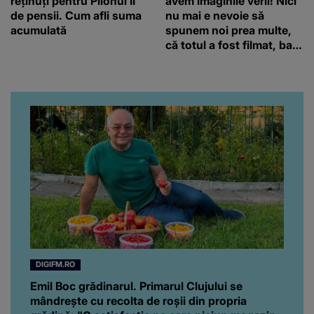
DIGIFM.RO
Emil Boc grădinarul. Primarul Clujului se
mândrește cu recolta de roșii din propria
grădină: "O satisfacție pe care niciun magazin
nu o poate oferi"
Emil Boc grădinarul. Primarul Clujului se mândrește cu
recolta de roșii din propria grădină: "O satisfacție pe care
niciun magazin nu o poate...
Să crești mare
Tu Dai Moda!