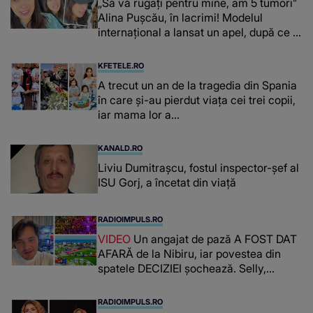
„Să vă rugați pentru mine, am 5 tumori”
Alina Pușcău, în lacrimi! Modelul
internațional a lansat un apel, după ce a
fost diagnosticată cu o boală gravă
KFETELE.RO
A trecut un an de la tragedia din Spania
în care și-au pierdut viața cei trei copii,
iar mama lor a…
KANALD.RO
Liviu Dumitrașcu, fostul inspector-șef al
ISU Gorj, a încetat din viață
RADIOIMPULS.RO
VIDEO
Un angajat de pază A FOST DAT
AFARĂ de la Nibiru, iar povestea din
spatele DECIZIEI șochează. Selly,
surprins de întreaga situație... NU
CREDEA CĂ VA VEDEA AȘA CEVA: "Fix
RADIOIMPULS.RO
în fața unui..."