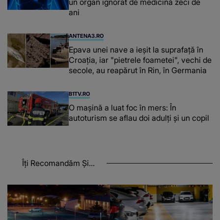
un organ ignorat de medicină zeci de
ani
ANTENA3.RO
Epava unei nave a ieșit la suprafață în
Croația, iar "pietrele foametei", vechi de
secole, au reapărut în Rin, în Germania
B1TV.RO
O maşină a luat foc în mers: În
autoturism se aflau doi adulți și un copil
Îți Recomandăm Și...