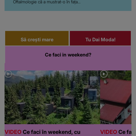
Oftalmologie că a mustrat-o în fața...
Să crești mare
Tu Dai Moda!
Ce faci in weekend?
VIDEO
Ce faci în weekend, cu
VIDEO
Ce faci