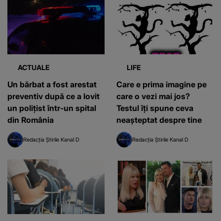
ACTUALE
LIFE
Un bărbat a fost arestat
Care e prima imagine pe
preventiv după ce a lovit
care o vezi mai jos?
un polițist într-un spital
Testul îți spune ceva
din România
neașteptat despre tine
Redacția Știrile Kanal D
Redacția Știrile Kanal D