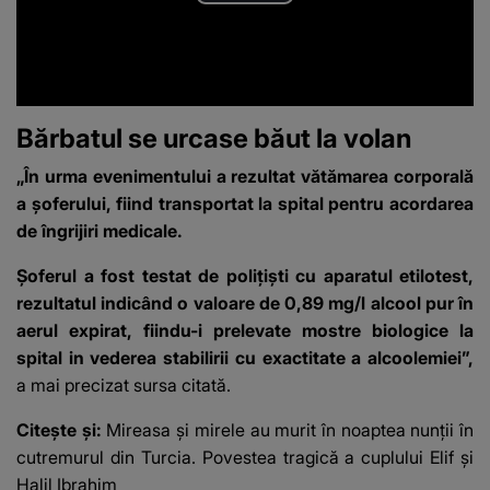
Play
Video
Bărbatul se urcase băut la volan
„În urma evenimentului a rezultat vătămarea corporală
a șoferului, fiind transportat la spital pentru acordarea
de îngrijiri medicale.
Șoferul a fost testat de polițiști cu aparatul etilotest,
rezultatul indicând o valoare de 0,89 mg/l alcool pur în
aerul expirat, fiindu-i prelevate mostre biologice la
spital in vederea stabilirii cu exactitate a alcoolemiei”,
a mai precizat sursa citată.
Citește și:
Mireasa și mirele au murit în noaptea nunții în
cutremurul din Turcia. Povestea tragică a cuplului Elif și
Halil Ibrahim