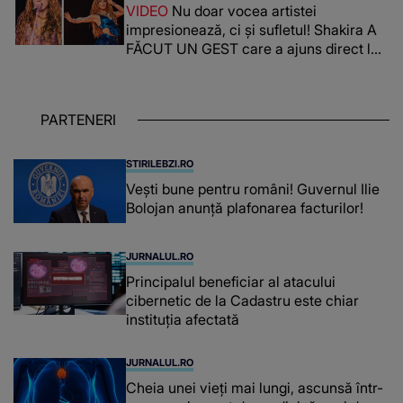
VIDEO
Nu doar vocea artistei
impresionează, ci și sufletul! Shakira A
FĂCUT UN GEST care a ajuns direct la
inimile publicului: "Există mulți copii
care trăiesc uitați și care au un potențial
uriaș așteptând să fie descătușat, doar
PARTENERI
așteptând oportunitatea
STIRILEBZI.RO
Vești bune pentru români! Guvernul Ilie
Bolojan anunță plafonarea facturilor!
JURNALUL.RO
Principalul beneficiar al atacului
cibernetic de la Cadastru este chiar
instituţia afectată
JURNALUL.RO
Cheia unei vieți mai lungi, ascunsă într-