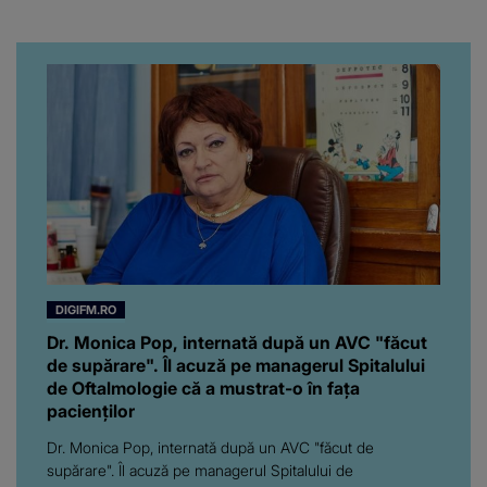
iubita dacă e adevărat! Și
da, frumoasa iubită a lui
Florin Ristei e...
DIGIFM.RO
Dr. Monica Pop, internată după un AVC "făcut
de supărare". Îl acuză pe managerul Spitalului
de Oftalmologie că a mustrat-o în fața
pacienților
Dr. Monica Pop, internată după un AVC "făcut de
supărare". Îl acuză pe managerul Spitalului de