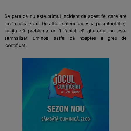
suspect în cazul din
am primit c
Galați, iar DETALIUL
Felix într-o
DESCOPERIT DE
Se pare că nu este primul incident de acest fel care are
ANCHETATORI a șocat
loc în acea zonă. De altfel, şoferii dau vina pe autorităţi şi
localnicii
susțin că problema ar fi faptul că giratoriul nu este
semnalizat luminos, astfel că noaptea e greu de
identificat.