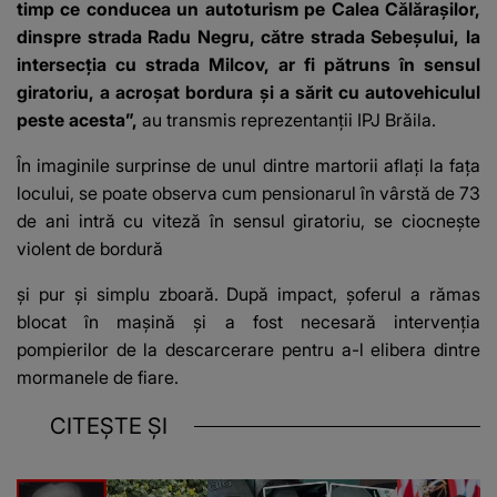
timp ce conducea un autoturism pe Calea Călărașilor,
dinspre strada Radu Negru, către strada Sebeșului, la
intersecția cu strada Milcov, ar fi pătruns în sensul
giratoriu, a acroșat bordura și a sărit cu autovehiculul
peste acesta”,
au transmis reprezentanții IPJ Brăila.
În imaginile surprinse de unul dintre martorii aflați la fața
locului, se poate observa cum pensionarul în vârstă de 73
de ani intră cu viteză în sensul giratoriu, se ciocneşte
violent de bordură
şi pur şi simplu zboară. După impact, șoferul a rămas
blocat în mașină și a fost necesară intervenția
pompierilor de la descarcerare pentru a-l elibera dintre
mormanele de fiare.
CITEȘTE ȘI