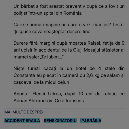
Un bărbat a fost arestat preventiv după ce a lovit un
polițist într-un spital din România
Care e prima imagine pe care o vezi mai jos? Testul
îți spune ceva neașteptat despre tine
Durere fără margini după moartea Raisei, fetița de 9
ani ucisă în accidentul de la Cluj. Mesajul sfâșietor al
mamei sale: „Te iubim…”
Niște turiști cazați la un hotel de 4 stele din
Constanța au plecat în cameră cu 2,6 kg de salam și
cașcaval de la micul dejun
Anunțul Elenei Udrea, după 10 ani de relație cu
Adrian Alexandrov! Ce a transmis
MAI MULTE DESPRE:
ACCIDENT BRAILA
SENS GIRATORIU
IPJ BRĂILA