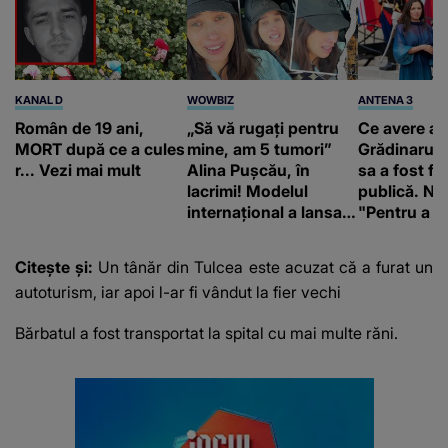
KANAL D
WOWBIZ
ANTENA 3
Român de 19 ani,
„Să vă rugați pentru
Ce avere ar
MORT după ce a cules
mine, am 5 tumori”
Grădinaru. 
r... Vezi mai mult
Alina Pușcău, în
sa a fost fă
lacrimi! Modelul
publică. Ni
internațional a lansat
"Pentru a în
un apel, după ce a
orice specul
fost diagnosticată cu
Citește și:
Un tânăr din Tulcea este acuzat că a furat un
o boală gravă
autoturism, iar apoi l-ar fi vândut la fier vechi
Bărbatul a fost transportat la spital cu mai multe răni.