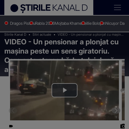
Dragos Pislaru
Rabla 2026
Mojtaba Khamenei
Ilie Bolojan
Nicușor Dan
Stirile Kanal D
Stiri actuale
VIDEO - Un pensionar a plonjat cu mașina
VIDEO - Un pensionar a plonjat cu
peste un sens giratoriu. Care este starea
bărbatului după accidentul neobișnuit
mașina peste un sens giratoriu.
Care este starea bărbatului după
accidentul neobișnuit
Play
Video