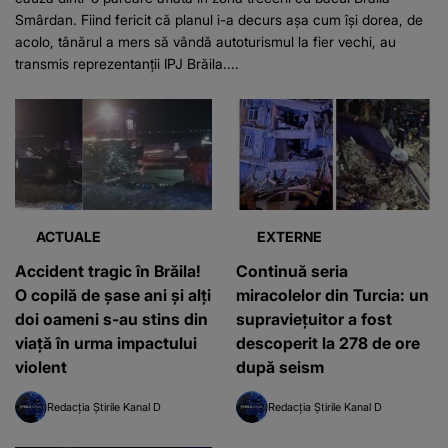
Smârdan. Fiind fericit că planul i-a decurs așa cum își dorea, de
acolo, tânărul a mers să vândă autoturismul la fier vechi, au
transmis reprezentanții IPJ Brăila....
ACTUALE
EXTERNE
Accident tragic în Brăila!
Continuă seria
O copilă de șase ani și alți
miracolelor din Turcia: un
doi oameni s-au stins din
supravieţuitor a fost
viață în urma impactului
descoperit la 278 de ore
violent
după seism
Redacția Știrile Kanal D
Redacția Știrile Kanal D