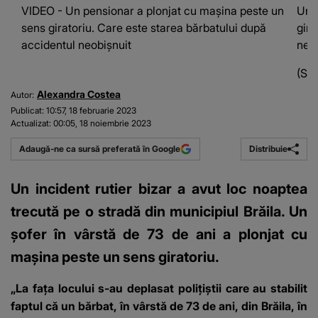
VIDEO - Un pensionar a plonjat cu mașina peste un
Un 
sens giratoriu. Care este starea bărbatului după
gira
accidentul neobișnuit
neob
(Sur
Alexandra Costea
Autor:
Publicat:
10:57, 18 februarie 2023
Actualizat:
00:05, 18 noiembrie 2023
Distribuie
Adaugă-ne ca sursă preferată în Google
Un incident rutier bizar a avut loc noaptea
trecută pe o stradă din municipiul Brăila. Un
şofer în vârstă de 73 de ani a plonjat cu
mașina peste un sens giratoriu.
„La fața locului s-au deplasat polițiștii care au stabilit
faptul că un bărbat, în vârstă de 73 de ani, din Brăila, în