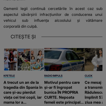
Oamenii legii continuă cercetările în acest caz sub
aspectul săvârșirii infracțiunilor de conducerea unui
vehicul sub influența alcoolului și vătămare
corporală din culpă.
CITEȘTE ȘI
KFETELE
RADIO IMPULS
CLICK
A trecut un an de la
Motivul pentru care
Ce mesaj e
tragedia din Spania în
și-ar fi îngropat
a transmis 
care și-au pierdut
bunica ÎN PROPRIA
Rădulescu 
viața cei trei copii, iar
CURTE. Nepoata
împlinit 57 
mama lor a…
femeii este principalul
ziua mea an