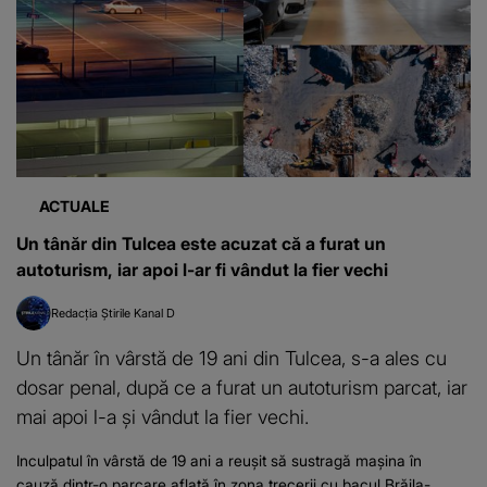
ACTUALE
Un tânăr din Tulcea este acuzat că a furat un
autoturism, iar apoi l-ar fi vândut la fier vechi
Redacția Știrile Kanal D
Un tânăr în vârstă de 19 ani din Tulcea, s-a ales cu
dosar penal, după ce a furat un autoturism parcat, iar
mai apoi l-a și vândut la fier vechi.
Inculpatul în vârstă de 19 ani a reușit să sustragă mașina în
cauză dintr-o parcare aflată în zona trecerii cu bacul Brăila-