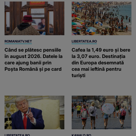
ROMANIATV.NET
LIBERTATEA.RO
Când se plătesc pensiile
Cafea la 1,49 euro și bere
în august 2026. Datele la
la 3,07 euro. Destinația
care ajung banii prin
din Europa desemnată
Poșta Română și pe card
cea mai ieftină pentru
turiști
LIBERTATEA.RO
KANALD.RO