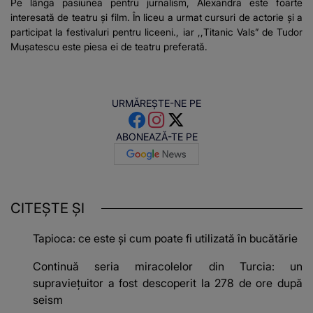
Pe lânga pasiunea pentru jurnalism, Alexandra este foarte
interesată de teatru și film. În liceu a urmat cursuri de actorie și a
participat la festivaluri pentru liceeni., iar ,,Titanic Vals” de Tudor
Mușatescu este piesa ei de teatru preferată.
URMĂREȘTE-NE PE
ABONEAZĂ-TE PE
CITEȘTE ȘI
Tapioca: ce este și cum poate fi utilizată în bucătărie
Continuă seria miracolelor din Turcia: un
supravieţuitor a fost descoperit la 278 de ore după
seism