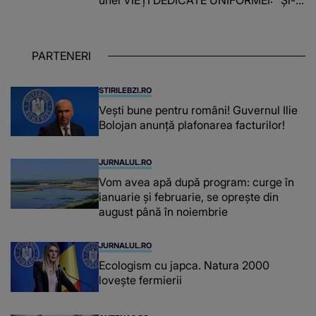
îndeplinit misiunile cu responsabilitate,
iar în relația cu colegii a fost un sprijin,
un sfătuitor și un..."
PARTENERI
STIRILEBZI.RO
Vești bune pentru români! Guvernul Ilie
Bolojan anunță plafonarea facturilor!
JURNALUL.RO
Vom avea apă după program: curge în
ianuarie și februarie, se oprește din
august până în noiembrie
JURNALUL.RO
Ecologism cu japca. Natura 2000
lovește fermierii