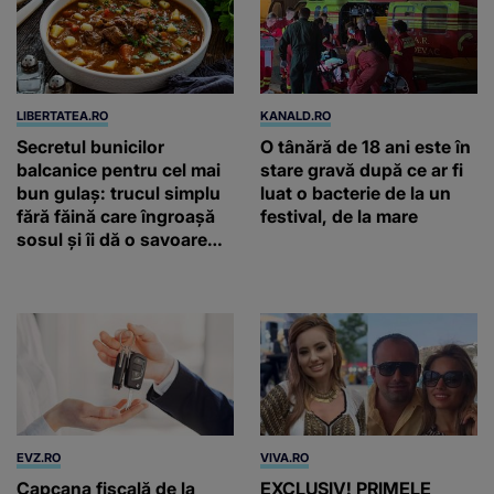
LIBERTATEA.RO
KANALD.RO
Secretul bunicilor
O tânără de 18 ani este în
balcanice pentru cel mai
stare gravă după ce ar fi
bun gulaș: trucul simplu
luat o bacterie de la un
fără făină care îngroașă
festival, de la mare
sosul și îi dă o savoare
unică
EVZ.RO
VIVA.RO
Capcana fiscală de la
EXCLUSIV! PRIMELE