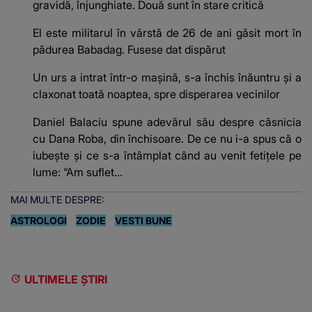
gravidă, înjunghiate. Două sunt în stare critică
El este militarul în vârstă de 26 de ani găsit mort în
pădurea Babadag. Fusese dat dispărut
Un urs a intrat într-o mașină, s-a închis înăuntru și a
claxonat toată noaptea, spre disperarea vecinilor
Daniel Balaciu spune adevărul său despre căsnicia
cu Dana Roba, din închisoare. De ce nu i-a spus că o
iubește și ce s-a întâmplat când au venit fetițele pe
lume: “Am suflet...
MAI MULTE DESPRE:
ASTROLOGI
ZODIE
VESTI BUNE
ULTIMELE ȘTIRI