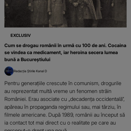
EXCLUSIV
Cum se drogau românii în urmă cu 100 de ani. Cocaina
se vindea ca medicament, iar heroina secera lumea
bună a Bucureștiului
Redacția Știrile Kanal D
Pentru generațiile crescute în comunism, drogurile
au reprezentat multă vreme un fenomen străin
României. Erau asociate cu „decadența occidentală”,
apăreau în propaganda regimului sau, mai târziu, în
filmele americane. După 1989, românii au început să
ia contact tot mai direct cu o realitate pe care au
perceput-o drept una nouă.