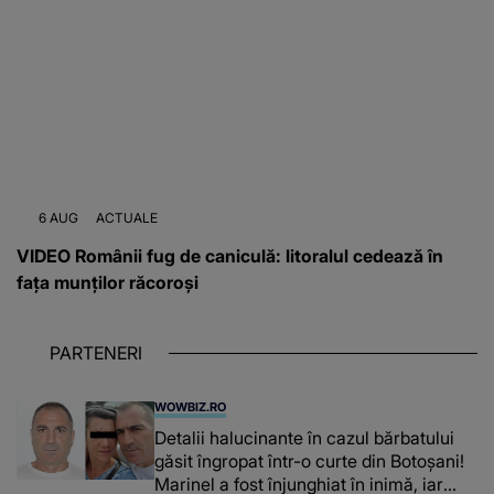
6 AUG
ACTUALE
VIDEO Românii fug de caniculă: litoralul cedează în
fața munților răcoroși
PARTENERI
WOWBIZ.RO
Detalii halucinante în cazul bărbatului
găsit îngropat într-o curte din Botoșani!
Marinel a fost înjunghiat în inimă, iar