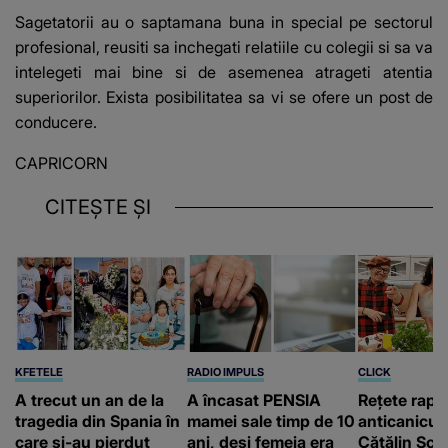
Sagetatorii au o saptamana buna in special pe sectorul
profesional, reusiti sa inchegati relatiile cu colegii si sa va
intelegeti mai bine si de asemenea atrageti atentia
superiorilor. Exista posibilitatea sa vi se ofere un post de
conducere.
CAPRICORN
CITEȘTE ȘI
KFETELE
RADIO IMPULS
CLICK
A trecut un an de la
A încasat PENSIA
Rețete rapi
tragedia din Spania în
mamei sale timp de 10
anticanicul
care și-au pierdut
ani, deși femeia era
Cătălin Scă