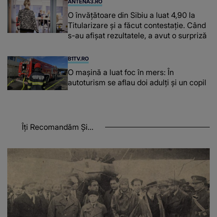
ANTENA3.RO
O învățătoare din Sibiu a luat 4,90 la
Titularizare și a făcut contestație. Când
s-au afișat rezultatele, a avut o surpriză
B1TV.RO
O maşină a luat foc în mers: În
autoturism se aflau doi adulți și un copil
Îți Recomandăm Și...