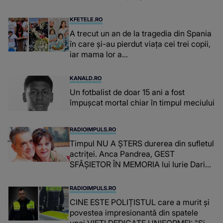
concubina lui se numără printre
suspecți
KFETELE.RO
A trecut un an de la tragedia din Spania
în care și-au pierdut viața cei trei copii,
iar mama lor a…
KANALD.RO
Un fotbalist de doar 15 ani a fost
împușcat mortal chiar în timpul meciului
RADIOIMPULS.RO
Timpul NU A ȘTERS durerea din sufletul
actriței. Anca Pandrea, GEST
SFÂȘIETOR ÎN MEMORIA lui Iurie Darie:
"A fost copleșitor. Pe măsură ce trece
timpul parcă..."
RADIOIMPULS.RO
CINE ESTE POLIȚISTUL care a murit și
povestea impresionantă din spatele
unei VIEȚI DEDICATE UNIFORMEI: "Și-a