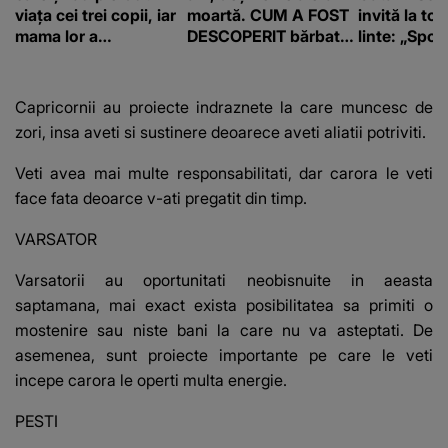
viața cei trei copii, iar
moartă. CUM A FOST
invită la to
mama lor a…
DESCOPERIT bărbatul
linte: „Spor 
de 50 de ani și ce
proteine!”
afacere a deschis cu
banii obținuți? SUMA
Capricornii au proiecte indraznete la care muncesc de
E COLOSALĂ
zori, insa aveti si sustinere deoarece aveti aliatii potriviti.
Veti avea mai multe responsabilitati, dar carora le veti
face fata deoarce v-ati pregatit din timp.
VARSATOR
Varsatorii au oportunitati neobisnuite in aeasta
saptamana, mai exact exista posibilitatea sa primiti o
mostenire sau niste bani la care nu va asteptati. De
asemenea, sunt proiecte importante pe care le veti
incepe carora le operti multa energie.
PESTI