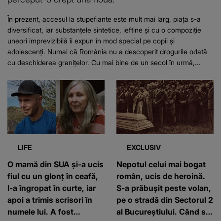
În prezent, accesul la stupefiante este mult mai larg, piața s-a
diversificat, iar substanțele sintetice, ieftine și cu o compoziție
uneori imprevizibilă îi expun în mod special pe copii și
adolescenți. Numai că România nu a descoperit drogurile odată
cu deschiderea granițelor. Cu mai bine de un secol în urmă,...
LIFE
EXCLUSIV
O mamă din SUA și-a ucis
Nepotul celui mai bogat
fiul cu un glonț în ceafă,
român, ucis de heroină.
l-a îngropat în curte, iar
S-a prăbușit peste volan,
apoi a trimis scrisori în
pe o stradă din Sectorul 2
numele lui. A fost
al Bucureștiului. Când s-a