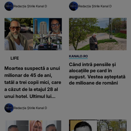
condamnată la închisoare
întâmplat
Redacția Știrile Kanal D
Redacția Știrile Kanal D
pe viață
KANALD.RO
LIFE
Când intră pensiile și
Moartea suspectă a unui
alocațiile pe card în
milionar de 45 de ani,
august. Vestea așteptată
tatăl a trei copii mici, care
de milioane de români
a căzut de la etajul 28 al
unui hotel. Ultimul lui
mesaj contrazice
Redacția Știrile Kanal D
versiunea poliției