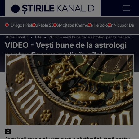
Dragos Pislaru
Rabla 2026
Mojtaba Khamenei
Ilie Bolojan
Nicușor Dan
Stirile Kanal D
Life
VIDEO - Vești bune de la astrologi pentru fiecare
VIDEO - Vești bune de la astrologi
zodie în zilele următoare
pentru fiecare zodie în zilele
următoare