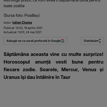
Astrologii prezic că vom avea o săptămână bună pentru
toate zodiile
(Sursa foto: PixaBay)
Iulian Ciurea
Autor:
Publicat:
13:42, 19 aprilie 2021
Actualizat:
13:01, 24 mai 2021
Distribuie
Adaugă-ne ca sursă preferată în Google
Săptămâna aceasta vine cu multe surprize!
Horoscopul anunță vesti bune pentru
fiecare zodie. Soarele, Mercur, Venus și
Uranus își dau întâlnire în Taur