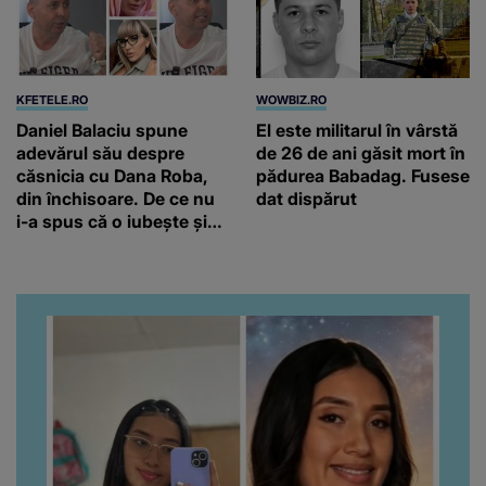
KFETELE.RO
WOWBIZ.RO
Daniel Balaciu spune
El este militarul în vârstă
adevărul său despre
de 26 de ani găsit mort în
căsnicia cu Dana Roba,
pădurea Babadag. Fusese
din închisoare. De ce nu
dat dispărut
i-a spus că o iubește și
ce s-a întâmplat când au
venit fetițele pe lume:
“Am suflet mare. Eu am
ajutat-o.”