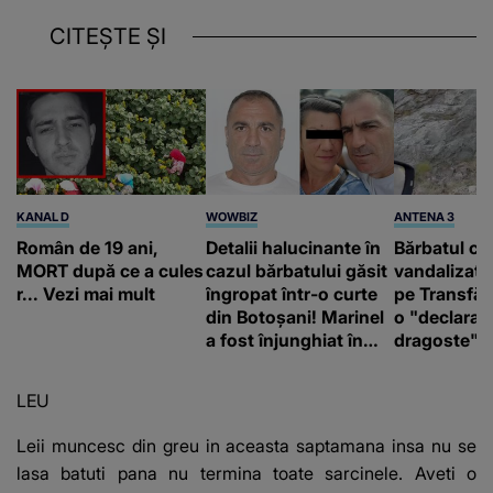
CITEȘTE ȘI
KANAL D
WOWBIZ
ANTENA 3
Român de 19 ani,
Detalii halucinante în
Bărbatul ca
MORT după ce a cules
cazul bărbatului găsit
vandalizat 
r... Vezi mai mult
îngropat într-o curte
pe Transfă
din Botoșani! Marinel
o "declaraţ
a fost înjunghiat în
dragoste" e
inimă, iar concubina
poliție și c
lui se numără printre
mediu
LEU
suspecți
Leii muncesc din greu in aceasta saptamana insa nu se
lasa batuti pana nu termina toate sarcinele. Aveti o