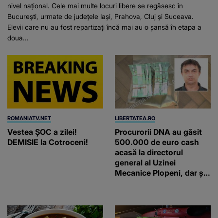
nivel național. Cele mai multe locuri libere se regăsesc în
București, urmate de județele Iași, Prahova, Cluj și Suceava.
Elevii care nu au fost repartizați încă mai au o șansă în etapa a
doua...
ROMANIATV.NET
LIBERTATEA.RO
Vestea ȘOC a zilei!
Procurorii DNA au găsit
DEMISIE la Cotroceni!
500.000 de euro cash
acasă la directorul
general al Uzinei
Mecanice Plopeni, dar și
două ceasuri Patek
Philippe și Rolex