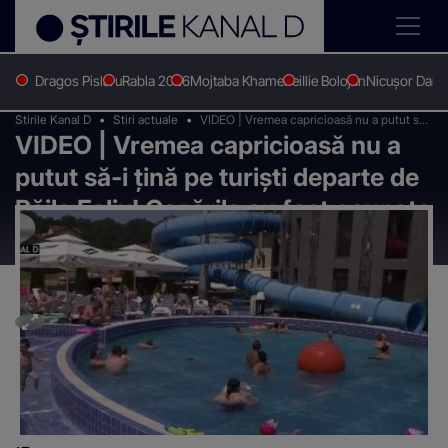
Dragos Pislaru
Rabla 2026
Mojtaba Khamenei
Ilie Bolojan
Nicușor Dan
Stirile Kanal D
Stiri actuale
VIDEO | Vremea capricioasă nu a putut să-i
VIDEO | Vremea capricioasă nu a
țină pe turiști departe de Băile Felix!
Cazările au fost ocupate complet
putut să-i țină pe turiști departe de
Băile Felix! Cazările au fost ocupate
complet