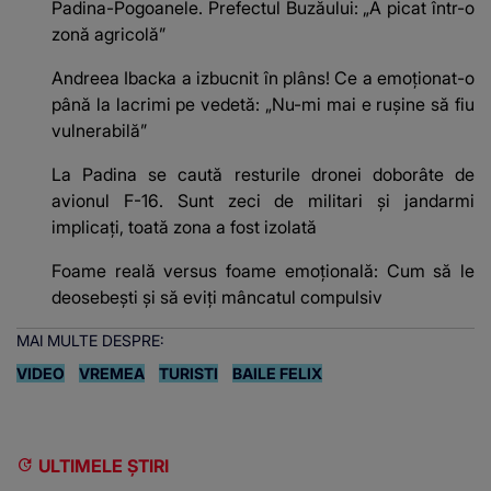
Padina-Pogoanele. Prefectul Buzăului: „A picat într-o
zonă agricolă”
Andreea Ibacka a izbucnit în plâns! Ce a emoționat-o
până la lacrimi pe vedetă: „Nu-mi mai e rușine să fiu
vulnerabilă”
La Padina se caută resturile dronei doborâte de
avionul F-16. Sunt zeci de militari și jandarmi
implicați, toată zona a fost izolată
Foame reală versus foame emoțională: Cum să le
deosebești și să eviți mâncatul compulsiv
MAI MULTE DESPRE:
VIDEO
VREMEA
TURISTI
BAILE FELIX
ULTIMELE ȘTIRI