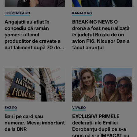
LIBERTATEA.RO
KANALD.RO
Angajații au aflat în
BREAKING NEWS O
concediu că rămân
dronă a fost neutralizată
șomeri: ultimul
în județul Buzău de un
producător de cravate a
avion F16. Nicușor Dan a
dat faliment după 70 de
făcut anunțul
ani, în Elveția
EVZ.RO
VIVA.RO
Bani pe card sau
EXCLUSIV! PRIMELE
numerar. Mesaj important
declarații ale Emiliei
de la BNR
Dorobanțu după ce s-a
spus că s-a ÎMPĂCAT cu