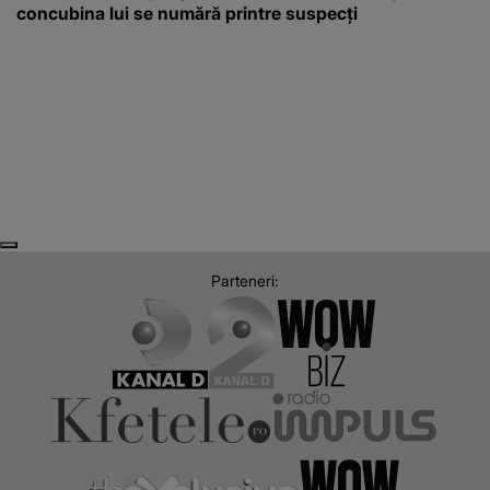
concubina lui se numără printre suspecți
Next
Previous
Parteneri: