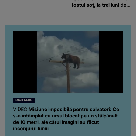
fostul soț, la trei luni de
când au divorțat. Ce-a
putut să spună frumoasa
artistă i-a lăsat MASCĂ
pe toți. De data aceasta,
chiar a rupt tăcerea:
”Poate că aveam să ne
spunem, să ne...”
DIGIFM.RO
VIDEO
Misiune imposibilă pentru salvatori: Ce
s-a întâmplat cu ursul blocat pe un stâlp înalt
de 10 metri, ale cărui imagini au făcut
înconjurul lumii