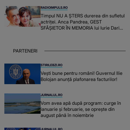
faptului împlinit, A RECUNOSCUT
RADIOIMPULS.RO
IMEDIAT: "Am avut..."
Timpul NU A ȘTERS durerea din sufletul
actriței. Anca Pandrea, GEST
SFÂȘIETOR ÎN MEMORIA lui Iurie Darie:
"A fost copleșitor. Pe măsură ce trece
timpul parcă..."
PARTENERI
STIRILEBZI.RO
Vești bune pentru români! Guvernul Ilie
Bolojan anunță plafonarea facturilor!
JURNALUL.RO
Vom avea apă după program: curge în
ianuarie și februarie, se oprește din
august până în noiembrie
JURNALUL.RO