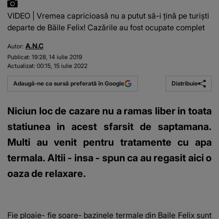
VIDEO | Vremea capricioasă nu a putut să-i țină pe turiști
departe de Băile Felix! Cazările au fost ocupate complet
A.N.C
Autor:
Publicat:
19:28, 14 iulie 2019
Actualizat:
00:15, 15 iulie 2022
Distribuie
Adaugă-ne ca sursă preferată în Google
Niciun loc de cazare nu a ramas liber in toata
statiunea in acest sfarsit de saptamana.
Multi au venit pentru tratamente cu apa
termala. Altii - insa - spun ca au regasit aici o
oaza de relaxare.
Fie ploaie- fie soare- bazinele termale din Baile Felix sunt