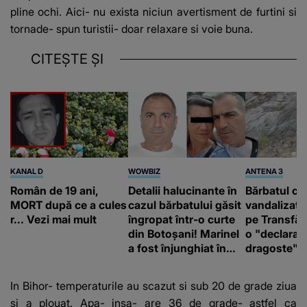
pline ochi. Aici- nu exista niciun avertisment de furtini si
tornade- spun turistii- doar relaxare si voie buna.
CITEȘTE ȘI
KANAL D
WOWBIZ
ANTENA 3
Român de 19 ani,
Detalii halucinante în
Bărbatul ca
MORT după ce a cules
cazul bărbatului găsit
vandalizat 
r... Vezi mai mult
îngropat într-o curte
pe Transfă
din Botoșani! Marinel
o "declaraţ
a fost înjunghiat în
dragoste" e
inimă, iar concubina
poliție și c
lui se numără printre
mediu
In Bihor- temperaturile au scazut si sub 20 de grade ziua
suspecți
si a plouat. Apa- insa- are 36 de grade- astfel ca