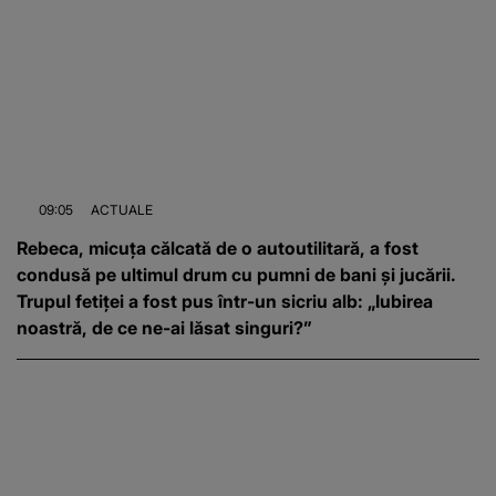
09:05
ACTUALE
Rebeca, micuța călcată de o autoutilitară, a fost
condusă pe ultimul drum cu pumni de bani și jucării.
Trupul fetiței a fost pus într-un sicriu alb: „Iubirea
noastră, de ce ne-ai lăsat singuri?”