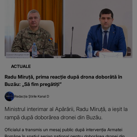
ACTUALE
Radu Miruță, prima reacție după drona doborâtă în
Buzău: „Să fim pregătiți”
Redacția Știrile Kanal D
Ministrul interimar al Apărării, Radu Miruță, a ieșit la
rampă după doborârea dronei din Buzău.
Oficialul a transmis un mesaj public după intervenția Armatei
Române în spațiul aerian național pentru doborârea dronei din