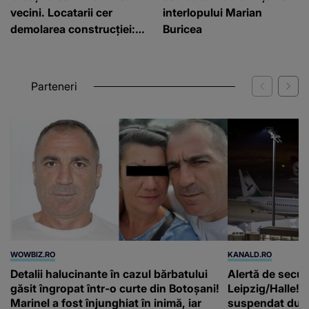
vecini. Locatarii cer
interlopului Marian
demolarea construcției:
Buricea
”Este de penal”
Parteneri
WOWBIZ.RO
KANALD.RO
Detalii halucinante în cazul bărbatului
Alertă de secur
găsit îngropat într-o curte din Botoșani!
Leipzig/Halle! T
Marinel a fost înjunghiat în inimă, iar
suspendat după