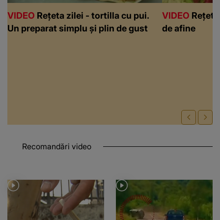
VIDEO
Rețeta zilei - tortilla cu pui.
VIDEO
Rețeta 
Un preparat simplu și plin de gust
de afine
Recomandări video