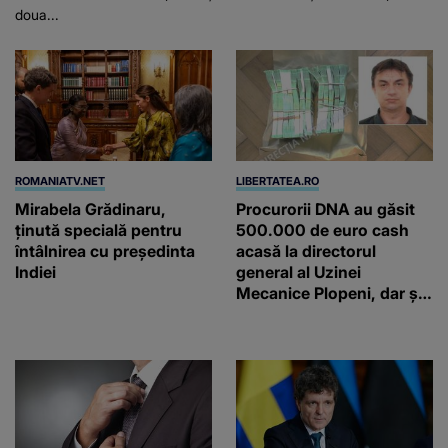
doua...
ROMANIATV.NET
LIBERTATEA.RO
Mirabela Grădinaru,
Procurorii DNA au găsit
ţinută specială pentru
500.000 de euro cash
întâlnirea cu preşedinta
acasă la directorul
Indiei
general al Uzinei
Mecanice Plopeni, dar și
două ceasuri Patek
Philippe și Rolex