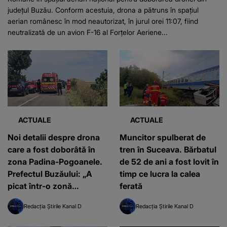
județul Buzău. Conform acestuia, drona a pătruns în spațiul
aerian românesc în mod neautorizat, în jurul orei 11:07, fiind
neutralizată de un avion F-16 al Forțelor Aeriene...
ACTUALE
ACTUALE
Noi detalii despre drona
Muncitor spulberat de
care a fost doborâtă în
tren în Suceava. Bărbatul
zona Padina-Pogoanele.
de 52 de ani a fost lovit în
Prefectul Buzăului: „A
timp ce lucra la calea
picat într-o zonă
ferată
agricolă”
Redacția Știrile Kanal D
Redacția Știrile Kanal D