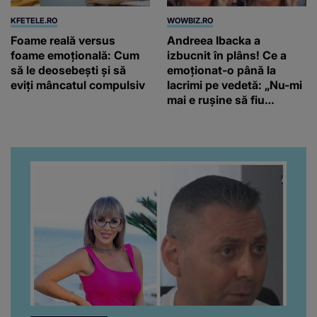
KFETELE.RO
WOWBIZ.RO
Foame reală versus
Andreea Ibacka a
foame emoțională: Cum
izbucnit în plâns! Ce a
să le deosebești și să
emoționat-o până la
eviți mâncatul compulsiv
lacrimi pe vedetă: „Nu-mi
mai e rușine să fiu
vulnerabilă”