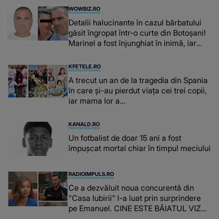
WOWBIZ.RO
Detalii halucinante în cazul bărbatului
găsit îngropat într-o curte din Botoșani!
Marinel a fost înjunghiat în inimă, iar
concubina lui se numără printre
suspecți
KFETELE.RO
A trecut un an de la tragedia din Spania
în care și-au pierdut viața cei trei copii,
iar mama lor a…
KANALD.RO
Un fotbalist de doar 15 ani a fost
împușcat mortal chiar în timpul meciului
RADIOIMPULS.RO
Ce a dezvăluit noua concurentă din
"Casa Iubirii" l-a luat prin surprindere
pe Emanuel. CINE ESTE BĂIATUL VIZAT
de Alexandra?! Aflându-se în fața