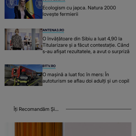
Ecologism cu japca. Natura 2000
lovește fermierii
ANTENA3.RO
O învățătoare din Sibiu a luat 4,90 la
Titularizare și a făcut contestație. Când
s-au afișat rezultatele, a avut o surpriză
B1TV.RO
O maşină a luat foc în mers: În
autoturism se aflau doi adulți și un copil
Îți Recomandăm Și...