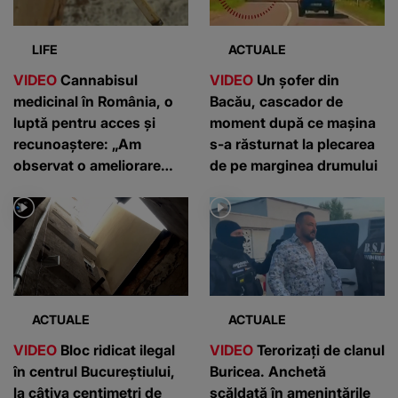
LIFE
ACTUALE
VIDEO
Cannabisul
VIDEO
Un șofer din
medicinal în România, o
Bacău, cascador de
luptă pentru acces și
moment după ce mașina
recunoaștere: „Am
s-a răsturnat la plecarea
observat o ameliorare
de pe marginea drumului
semnificativă”
ACTUALE
ACTUALE
VIDEO
Bloc ridicat ilegal
VIDEO
Terorizați de clanul
în centrul Bucureștiului,
Buricea. Anchetă
la câțiva centimetri de
scăldată în amenințările