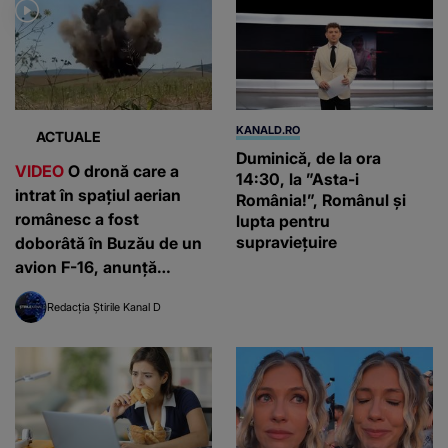
KANALD.RO
ACTUALE
Duminică, de la ora
VIDEO
O dronă care a
14:30, la ”Asta-i
intrat în spațiul aerian
România!”, Românul și
românesc a fost
lupta pentru
supraviețuire
doborâtă în Buzău de un
avion F-16, anunță
Nicușor Dan: „Era într-o
Redacția Știrile Kanal D
zonă nelocuită”.
Localnicii au primit mesaj
RO-Alert