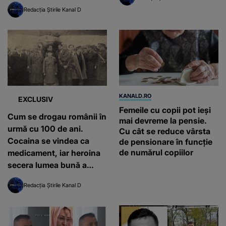
era nevinovat
Redacția Știrile Kanal D
KANALD.RO
EXCLUSIV
Femeile cu copii pot ieși
Cum se drogau românii în
mai devreme la pensie.
urmă cu 100 de ani.
Cu cât se reduce vârsta
Cocaina se vindea ca
de pensionare în funcție
de numărul copiilor
medicament, iar heroina
secera lumea bună a
Bucureștiului
Redacția Știrile Kanal D