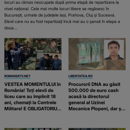
locuri au rămas neocupate după prima etapă de repartizare la
nivel național. Cele mai multe locuri libere se regăsesc în
București, urmate de județele Iași, Prahova, Cluj și Suceava.
Elevii care nu au fost repartizați încă mai au o șansă în etapa a
doua...
ROMANIATV.NET
LIBERTATEA.RO
VESTEA MOMENTULUI în
Procurorii DNA au găsit
România! Toți elevii de
500.000 de euro cash
liceu care au împlinit 18
acasă la directorul
ani, chemați la Centrele
general al Uzinei
Militare! E OBLIGATORIU.
Mecanice Plopeni, dar și
Până când au termen!
două ceasuri Patek
Philippe și Rolex