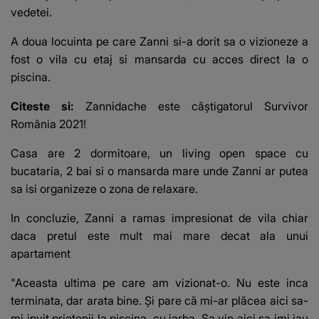
vedetei.
A doua locuinta pe care Zanni si-a dorit sa o vizioneze a
fost o vila cu etaj si mansarda cu acces direct la o
piscina.
Citeste si:
Zannidache este câștigatorul Survivor
România 2021!
Casa are 2 dormitoare, un living open space cu
bucataria, 2 bai si o mansarda mare unde Zanni ar putea
sa isi organizeze o zona de relaxare.
In concluzie, Zanni a ramas impresionat de vila chiar
daca pretul este mult mai mare decat ala unui
apartament
"Aceasta ultima pe care am vizionat-o. Nu este inca
terminata, dar arata bine. Și pare că mi-ar plăcea aici sa-
mi invit prietenii la piscina, cu iarba. Sa vin aici sa imi iau