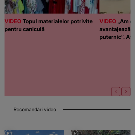
VIDEO
Topul materialelor potrivite
VIDEO
„Am de
pentru caniculă
avantajează c
puternic”. Află
Recomandări video