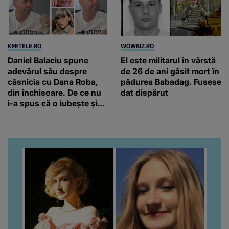
KFETELE.RO
WOWBIZ.RO
Daniel Balaciu spune
El este militarul în vârstă
adevărul său despre
de 26 de ani găsit mort în
căsnicia cu Dana Roba,
pădurea Babadag. Fusese
din închisoare. De ce nu
dat dispărut
i-a spus că o iubește și
ce s-a întâmplat când au
venit fetițele pe lume:
“Am suflet mare. Eu am
ajutat-o.”