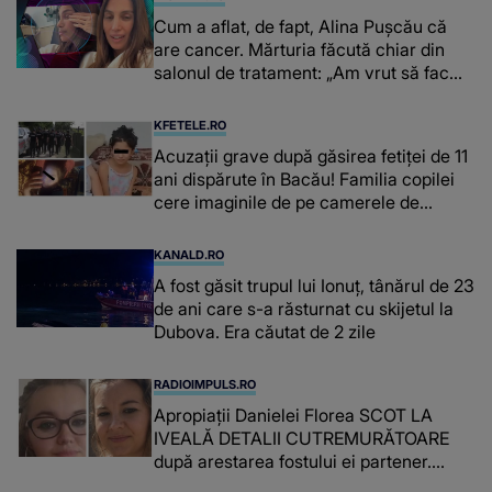
Cum a aflat, de fapt, Alina Pușcău că
are cancer. Mărturia făcută chiar din
salonul de tratament: „Am vrut să fac
niște genuflexiuni și a început să mă
înțepe sânul”
KFETELE.RO
Acuzații grave după găsirea fetiței de 11
ani dispărute în Bacău! Familia copilei
cere imaginile de pe camerele de
supraveghere: „Nu s-a mai dus sora
mea...”
KANALD.RO
A fost găsit trupul lui Ionuț, tânărul de 23
de ani care s-a răsturnat cu skijetul la
Dubova. Era căutat de 2 zile
RADIOIMPULS.RO
Apropiații Danielei Florea SCOT LA
IVEALĂ DETALII CUTREMURĂTOARE
după arestarea fostului ei partener.
PRIN CE A FOST NEVOITĂ să treacă