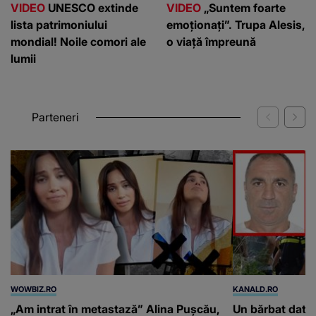
VIDEO
UNESCO extinde
VIDEO
„Suntem foarte
lista patrimoniului
emoționați”. Trupa Alesis,
mondial! Noile comori ale
o viață împreună
lumii
Parteneri
WOWBIZ.RO
KANALD.RO
„Am intrat în metastază” Alina Pușcău,
Un bărbat dat di