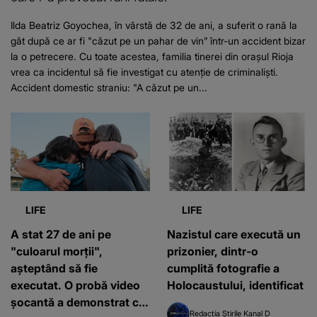
Ilda Beatriz Goyochea, în vârstă de 32 de ani, a suferit o rană la
gât după ce ar fi "căzut pe un pahar de vin” într-un accident bizar
la o petrecere. Cu toate acestea, familia tinerei din orașul Rioja
vrea ca incidentul să fie investigat cu atenție de criminaliști.
Accident domestic straniu: "A căzut pe un...
LIFE
LIFE
A stat 27 de ani pe
Nazistul care execută un
"culoarul morții",
prizonier, dintr-o
așteptând să fie
cumplită fotografie a
executat. O probă video
Holocaustului, identificat
șocantă a demonstrat că
Redacția Știrile Kanal D