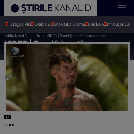
Dragos Pislaru
Rabla 2026
Mojtaba Khamenei
Ilie Bolojan
Nicușor Dan
Stirile Kanal D
Life
VIDEO | Zanni îşi caută casa visurilor
VIDEO | Zanni îşi caută casa
visurilor
Zanni