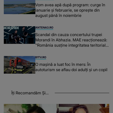
Vom avea apă după program: curge în
ianuarie și februarie, se oprește din
august până în noiembrie
ANTENA3.RO
Scandal din cauza concertului trupei
Morandi în Abhazia. MAE reacționează:
"România susține integritatea teritorială
a Georgiei"
B1TV.RO
O maşină a luat foc în mers: În
autoturism se aflau doi adulți și un copil
Îți Recomandăm Și...