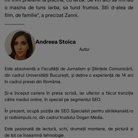
o masina de tuns iarba, sa tund frumos. Stii d-alea de
film, de familie", a precizat Zanni.
Andreea Stoica
Autor
Este absolventă a Facultății de Jurnalism și Științele Comunicării,
din cadrul Universității București, şi deţine o experienţă de 14 ani
în cadrul presei din România.
Şi-a început cariera în presa scrisă, iar ulterior a făcut tranziţia
către mediul online, în special pe segmentul SEO.
În prezent, ocupă poziţia de SEO Specialist pentru stirilekanald.ro
şi
radioimpuls.ro
, din cadrul trustului Dogan Media.
Este pasionată de lectură, schi, drumeţii montane, de pictură şi
de tot ce înseamnă tehnologie.