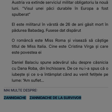
Austria va extinde serviciul militar obligatoriu la nouă
luni. "Visul unei păci durabile în Europa a fost
spulberat”
El este militarul în vârstă de 26 de ani găsit mort în
pădurea Babadag. Fusese dat dispărut
O româncă este Miss Roma și visează să câștige
titlul de Miss Italia. Cine este Cristina Virga și care
este povestea ei
Daniel Balaciu spune adevărul său despre căsnicia
cu Dana Roba, din închisoare. De ce nu i-a spus că o
iubește și ce s-a întâmplat când au venit fetițele pe
lume: “Am suflet...
MAI MULTE DESPRE:
ZANNIDACHE
ZANNIDACHE DE LA SURVIVOR