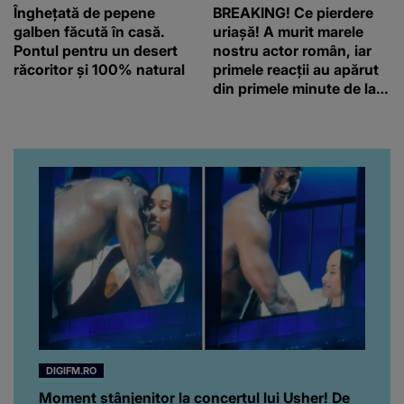
Înghețată de pepene
BREAKING! Ce pierdere
galben făcută în casă.
uriașă! A murit marele
Pontul pentru un desert
nostru actor român, iar
răcoritor și 100% natural
primele reacții au apărut
din primele minute de la
anunțul morții: „Lumina
rampei rămâne aprinsă
pentru el...” Ce s-a aflat
până în acest moment
DIGIFM.RO
Moment stânjenitor la concertul lui Usher! De