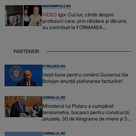
românca ucisă în Italia și ascunsă în
RADIOIMPULS.RO
lada unui pat: " Îmi pare rău că nu am
VIDEO
Igor Cuciuc cântă despre
reușit să fac mai mult pentru ea și..."
profesorii care, prin răbdare și dăruire,
au contribuit la FORMAREA
OAMENILOR DE ASTĂZI. Ce spune
despre dascălii care lasă amprente
puternice ÎN SUFLETELE ELEVILOR,
PARTENERI
chiar și după trecerea anilor: "De
fiecare dată când..."
STIRILEBZI.RO
Vești bune pentru români! Guvernul Ilie
Bolojan anunță plafonarea facturilor!
JURNALUL.RO
Ministerul lui Pîslaru a cumpărat
tensiometre, bocanci pentru construcții,
jaluzele, 30 de kilograme de miere și 50
de kilograme de cafea
JURNALUL.RO