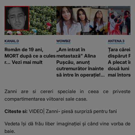
KANAL D
WOWBIZ
ANTENA 3
Român de 19 ani,
„Am intrat în
Țara căreia 
MORT după ce a cules
metastază” Alina
dispărut Pr
r... Vezi mai mult
Pușcău, anunț
A plecat în
cutremurător înainte
două luni și
să intre în operație!
mai întors
Vedeta a transmis un
mesaj emoționant
Zanni are si cereri speciale in ceea ce priveste
fanilor
compartimentarea viitoarei sale case.
Citeste si:
VIDEO| Zanni- piesă surpriză pentru fani
Vedeta își dă frău liber imaginației și când vine vorba de
baie.