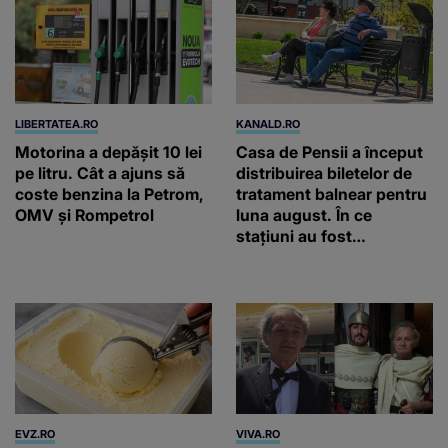
LIBERTATEA.RO
KANALD.RO
Motorina a depășit 10 lei
Casa de Pensii a început
pe litru. Cât a ajuns să
distribuirea biletelor de
coste benzina la Petrom,
tratament balnear pentru
OMV și Rompetrol
luna august. În ce
stațiuni au fost
repartizate locurile
EVZ.RO
VIVA.RO