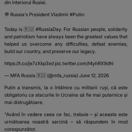
din interiorul Rusiei.
💬 Russia's President Vladimir
#Putin
:
Today is 🇷🇺
#RussiaDay
. For Russian people, solidarity
and patriotism have always been the greatest values that
helped us overcome any difficulties, defeat enemies,
build our country, and preserve our legacy.
https://t.co/je7zXkp3xd
pic.twitter.com/t4yhRX9dhl
— MFA Russia 🇷🇺 (@mfa_russia)
June 12, 2026
Putin a transmis, la o întâlnire cu militarii ruși, că este
obligatoriu ca atacurile în
Ucraina
să fie mai puternice și
mai distrugătoare.
"Având în vedere ceea ce fac, trebuie – și aceasta este
următoarea noastră sarcină – să răspundem în mod
corespunzător.