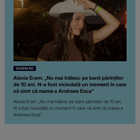
vine să creadă că s-a
ajuns până aici, dar e
adevărat, au făcut-o și pe
asta! Și ce a ieșit la iveală
ar fi prea mult pentru
oricine: "Cu… mine, fata
româncă...”
DIGIFM.RO
Alexia Eram: „Nu mai trăiesc pe banii părinților
de 10 ani. N-a fost niciodată un moment în care
să simt că mama e Andreea Esca”
Alexia Eram: „Nu mai trăiesc pe banii părinților de 10 ani.
N-a fost niciodată un moment în care să simt că mama e
Andreea Esca”