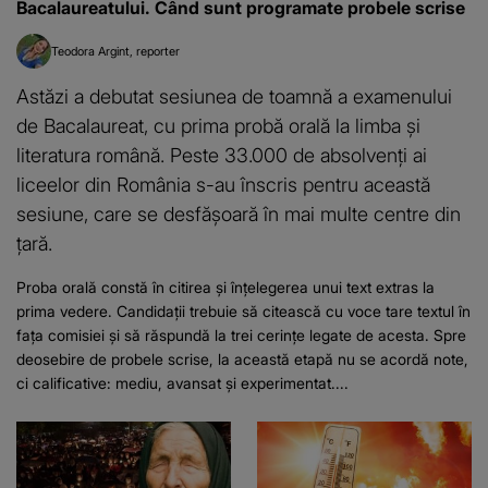
Bacalaureatului. Când sunt programate probele scrise
Teodora Argint
reporter
Astăzi a debutat sesiunea de toamnă a examenului
de Bacalaureat, cu prima probă orală la limba și
literatura română. Peste 33.000 de absolvenți ai
liceelor din România s-au înscris pentru această
sesiune, care se desfășoară în mai multe centre din
țară.
Proba orală constă în citirea și înțelegerea unui text extras la
prima vedere. Candidații trebuie să citească cu voce tare textul în
fața comisiei și să răspundă la trei cerințe legate de acesta. Spre
deosebire de probele scrise, la această etapă nu se acordă note,
ci calificative: mediu, avansat și experimentat....