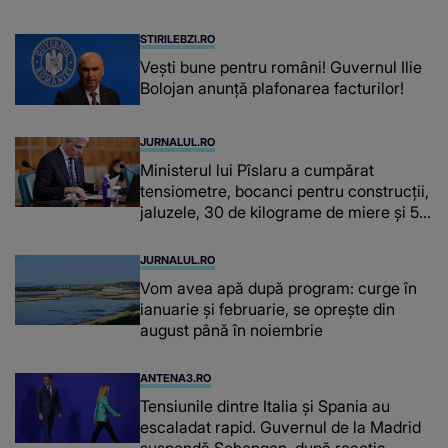
fiecare dată când..."
STIRILEBZI.RO
Vești bune pentru români! Guvernul Ilie
Bolojan anunță plafonarea facturilor!
JURNALUL.RO
Ministerul lui Pîslaru a cumpărat
tensiometre, bocanci pentru construcții,
jaluzele, 30 de kilograme de miere și 50
de kilograme de cafea
JURNALUL.RO
Vom avea apă după program: curge în
ianuarie și februarie, se oprește din
august până în noiembrie
ANTENA3.RO
Tensiunile dintre Italia și Spania au
escaladat rapid. Guvernul de la Madrid
suspendă Schengen, după reacția