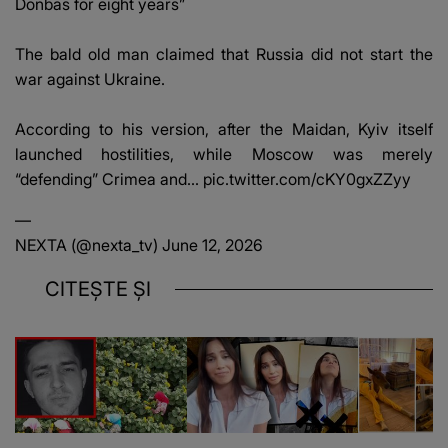
Donbas for eight years”
The bald old man claimed that Russia did not start the
war against Ukraine.
According to his version, after the Maidan, Kyiv itself
launched hostilities, while Moscow was merely
“defending” Crimea and…
pic.twitter.com/cKY0gxZZyy
—
NEXTA (@nexta_tv)
June 12, 2026
CITEȘTE ȘI