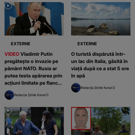
EXTERNE
EXTERNE
VIDEO
Vladimir Putin
O turistă dispărută într-
pregătește o invazie pe
un lac din Italia, găsită în
pământ NATO. Rusia ar
viață după ce a stat 5 ore
putea testa apărarea prin
în apă
acțiuni limitate pe flancul
Redacția Știrile Kanal D
estic, avertizează
Redacția Știrile Kanal D
serviciile americane de
informații