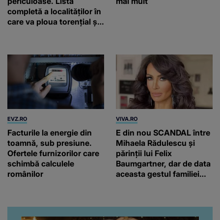
periculoase. Lista
mai mult
completă a localităților în
care va ploua torențial și
cu grindină
EVZ.RO
VIVA.RO
Facturile la energie din
E din nou SCANDAL între
toamnă, sub presiune.
Mihaela Rădulescu și
Ofertele furnizorilor care
părinții lui Felix
schimbă calculele
Baumgartner, dar de data
românilor
aceasta gestul familiei
regretatului ei iubit a
înfuriat-o pe vedeta
noastră! Fostei
prezentatoare nici că-i