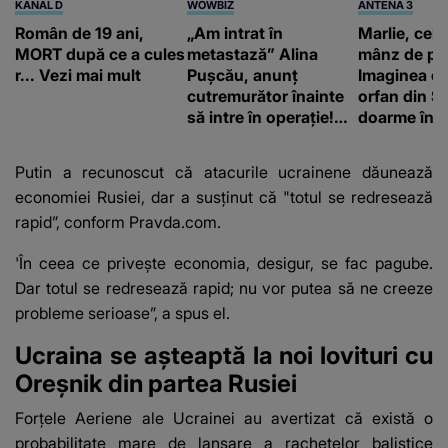
KANAL D
WOWBIZ
ANTENA 3
Român de 19 ani,
„Am intrat în
Marlie, cel 
MORT după ce a cules
metastază” Alina
mânz de pe 
r... Vezi mai mult
Pușcău, anunț
Imaginea cu
cutremurător înainte
orfan din Să
să intre în operație!
doarme în p
Vedeta a transmis un
un copil a 
mesaj emoționant
mii de româ
Putin a recunoscut că atacurile ucrainene dăunează
fanilor
economiei Rusiei, dar a susținut că "totul se redresează
rapid”, conform
Pravda.com
.
'În ceea ce privește economia, desigur, se fac pagube.
Dar totul se redresează rapid; nu vor putea să ne creeze
probleme serioase”, a spus el.
Ucraina se așteaptă la noi lovituri cu
Oreșnik din partea Rusiei
Forțele Aeriene ale Ucrainei au avertizat că există o
probabilitate mare de lansare a rachetelor balistice