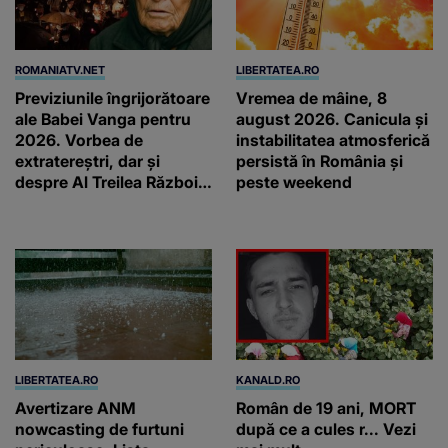
ROMANIATV.NET
LIBERTATEA.RO
Previziunile îngrijorătoare
Vremea de mâine, 8
ale Babei Vanga pentru
august 2026. Canicula și
2026. Vorbea de
instabilitatea atmosferică
extratereștri, dar și
persistă în România și
despre Al Treilea Război
peste weekend
Mondial. Cât de departe
ar ajunge și AI-ul!
LIBERTATEA.RO
KANALD.RO
Avertizare ANM
Român de 19 ani, MORT
nowcasting de furtuni
după ce a cules r... Vezi