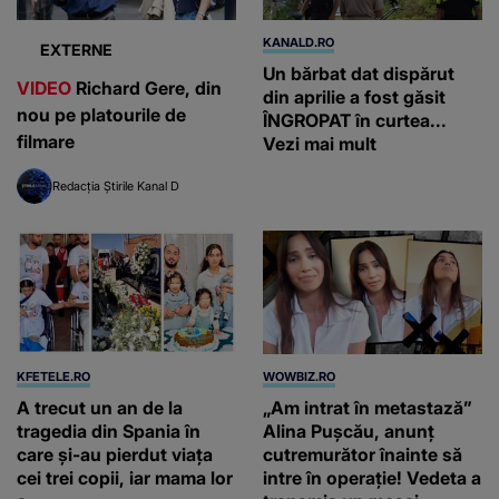
KANALD.RO
EXTERNE
Un bărbat dat dispărut
VIDEO
Richard Gere, din
din aprilie a fost găsit
nou pe platourile de
ÎNGROPAT în curtea...
filmare
Vezi mai mult
Redacția Știrile Kanal D
KFETELE.RO
WOWBIZ.RO
A trecut un an de la
„Am intrat în metastază”
tragedia din Spania în
Alina Pușcău, anunț
care și-au pierdut viața
cutremurător înainte să
cei trei copii, iar mama lor
intre în operație! Vedeta a