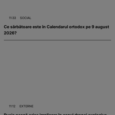
11:33
SOCIAL
Ce sărbătoare este în Calendarul ortodox pe 9 august
2026?
11:12
EXTERNE
Rusia neagă orice implicare în cazul dronei explozive