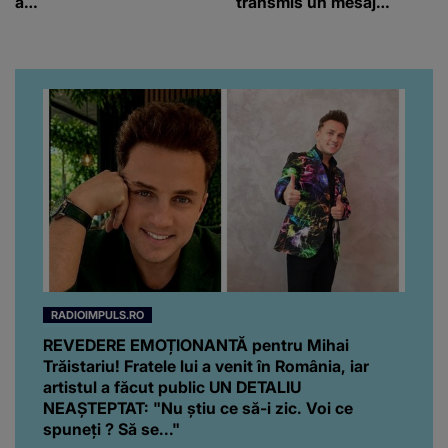
a…
transmis un mesaj
emoționant fanilor
RADIOIMPULS.RO
REVEDERE EMOȚIONANTĂ pentru Mihai
Trăistariu! Fratele lui a venit în România, iar
artistul a făcut public UN DETALIU
NEAȘTEPTAT: "Nu știu ce să-i zic. Voi ce
spuneți ? Să se..."