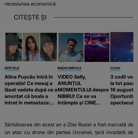
recesiunea economică.
CITEȘTE ȘI
KFETELE
RADIO IMPULS
CLICK
Alina Pușcău intră în
VIDEO Selly,
3 zodii vor
operație! Ce mesaj a
ANUNȚUL
la tot pasul 
lăsat vedeta după ce a
MOMENTULUI despre
16 august.
anunțat că boala a
NIBIRU! Ce se va
Oportunităț
intrat în metastaze:
întâmpla și CINE
spectaculoa
“Am cancer!”
SUNT CEI VIZAȚI de
apărea în c
această situație: "Îmi
e ciudă că..."
Sărbătoarea din acest an a Zilei Rusiei a fost marcată de
un atac cu drone din partea Ucrainei, țară invadată de