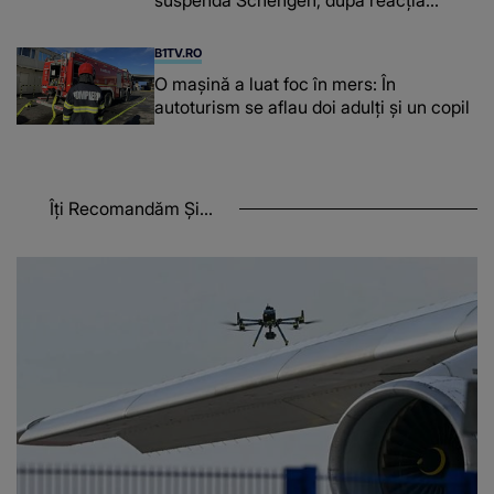
furioasă a lui Meloni
B1TV.RO
O maşină a luat foc în mers: În
autoturism se aflau doi adulți și un copil
Îți Recomandăm Și...