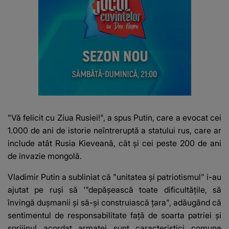
"Vă felicit cu Ziua Rusiei!", a spus Putin, care a evocat cei
1.000 de ani de istorie neîntreruptă a statului rus, care ar
include atât Rusia Kieveană, cât și cei peste 200 de ani
de invazie mongolă.
Vladimir Putin a subliniat că "unitatea și patriotismul" i-au
ajutat pe ruși să '"depășească toate dificultățile, să
învingă dușmanii și să-și construiască țara", adăugând că
sentimentul de responsabilitate față de soarta patriei și
sprijinul acordat armatei sunt caracteristici comune