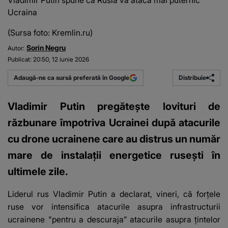
Vladimir Putin spune că Rusia va ataca mai puternic
Ucraina
(Sursa foto: Kremlin.ru)
Sorin Negru
Autor:
Publicat:
20:50, 12 iunie 2026
Distribuie
Adaugă-ne ca sursă preferată în Google
Vladimir Putin pregătește lovituri de
răzbunare împotriva Ucrainei după atacurile
cu drone ucrainene care au distrus un număr
mare de instalații energetice rusești în
ultimele zile.
Liderul rus Vladimir Putin a declarat, vineri, că
forțele
ruse vor intensifica atacurile
asupra infrastructurii
ucrainene "pentru a descuraja” atacurile asupra țintelor