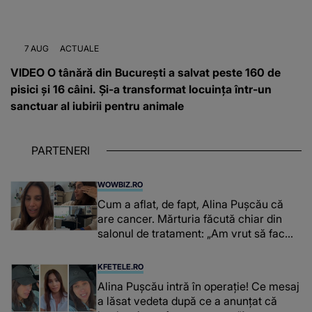
7 AUG
ACTUALE
VIDEO O tânără din București a salvat peste 160 de
pisici și 16 câini. Și-a transformat locuința într-un
sanctuar al iubirii pentru animale
PARTENERI
WOWBIZ.RO
Cum a aflat, de fapt, Alina Pușcău că
are cancer. Mărturia făcută chiar din
salonul de tratament: „Am vrut să fac
niște genuflexiuni și a început să mă
înțepe sânul”
KFETELE.RO
Alina Pușcău intră în operație! Ce mesaj
a lăsat vedeta după ce a anunțat că