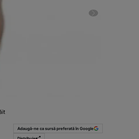
ăit
2 din 4 | A me
Adaugă-ne ca sursă preferată în Google
Distribuie