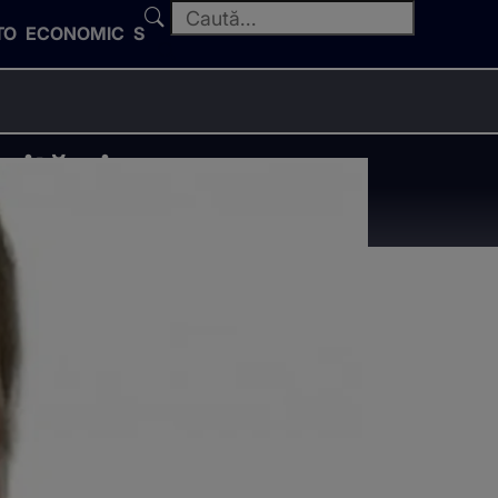
TO
ECONOMIC
SPORT
ită și a