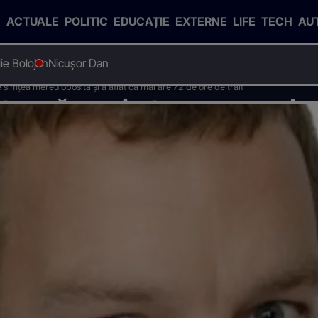
ACTUALE
POLITIC
EDUCAȚIE
EXTERNE
LIFE
TECH
AU
Ilie Bolojan
Nicușor Dan
simțea mereu obosită și a aflat că mai are 72 de ore de trăit
tru că se simțea mereu obos
e ore de trăit