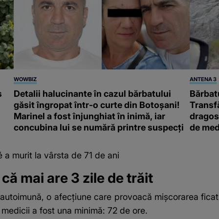
WOWBIZ
ANTENA 3
s
Detalii halucinante în cazul bărbatului
Bărbatu
găsit îngropat într-o curte din Botoșani!
Transf
Marinel a fost înjunghiat în inimă, iar
dragost
concubina lui se numără printre suspecți
de med
a murit la vârsta de 71 de ani
 că mai are 3 zile de trăit
autoimună, o afecțiune care provoacă mișcorarea ficatul
 medicii a fost una minimă: 72 de ore.