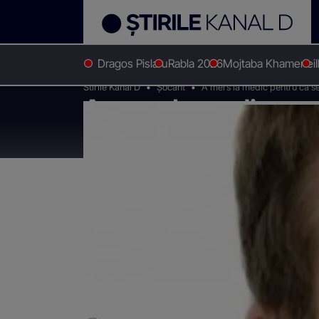
Dragos Pislaru
Rabla 2026
Mojtaba Khamenei
Stirile Kanal D
Șocant
A mers la medic pentru că se 
A mers la medic pen
aflat că mai are 72 d