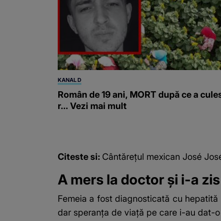
KANAL D
Român de 19 ani, MORT după ce a cule
r... Vezi mai mult
Citeste si:
Cântăreţul mexican José José 
A mers la doctor și i-a zis
Femeia a fost diagnosticată cu hepatită 
dar speranța de viață pe care i-au dat-o