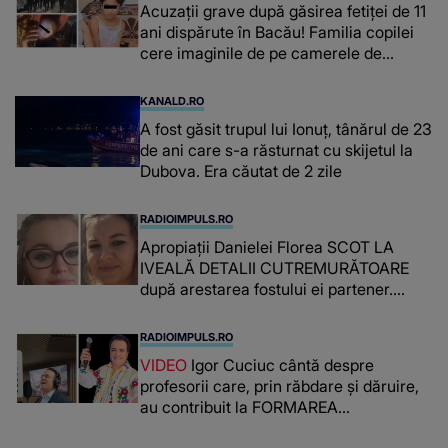
Acuzații grave după găsirea fetiței de 11
ani dispărute în Bacău! Familia copilei
cere imaginile de pe camerele de
supraveghere: „Nu s-a mai dus sora
mea...”
KANALD.RO
A fost găsit trupul lui Ionuț, tânărul de 23
de ani care s-a răsturnat cu skijetul la
Dubova. Era căutat de 2 zile
RADIOIMPULS.RO
Apropiații Danielei Florea SCOT LA
IVEALĂ DETALII CUTREMURĂTOARE
după arestarea fostului ei partener.
PRIN CE A FOST NEVOITĂ să treacă
românca ucisă în Italia și ascunsă în
RADIOIMPULS.RO
lada unui pat: " Îmi pare rău că nu am
VIDEO
Igor Cuciuc cântă despre
reușit să fac mai mult pentru ea și..."
profesorii care, prin răbdare și dăruire,
au contribuit la FORMAREA
OAMENILOR DE ASTĂZI. Ce spune