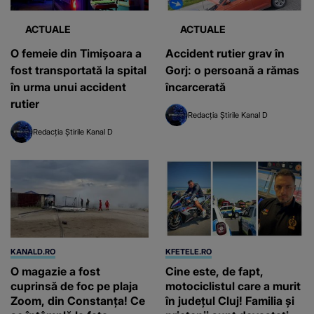
ACTUALE
ACTUALE
O femeie din Timișoara a
Accident rutier grav în
fost transportată la spital
Gorj: o persoană a rămas
în urma unui accident
încarcerată
rutier
Redacția Știrile Kanal D
Redacția Știrile Kanal D
KANALD.RO
KFETELE.RO
O magazie a fost
Cine este, de fapt,
cuprinsă de foc pe plaja
motociclistul care a murit
Zoom, din Constanța! Ce
în județul Cluj! Familia și