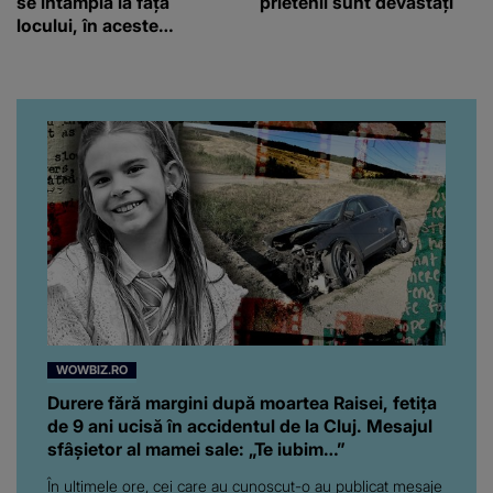
se întâmplă la fața
prietenii sunt devastați
locului, în aceste
momente
WOWBIZ.RO
Durere fără margini după moartea Raisei, fetița
de 9 ani ucisă în accidentul de la Cluj. Mesajul
sfâșietor al mamei sale: „Te iubim…”
În ultimele ore, cei care au cunoscut-o au publicat mesaje