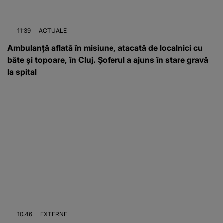
11:39
ACTUALE
Ambulanță aflată în misiune, atacată de localnici cu
bâte și topoare, în Cluj. Șoferul a ajuns în stare gravă
la spital
10:46
EXTERNE