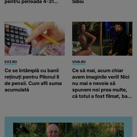
pentru perioada 4-31
Sibiu
august 2026
EVZ.RO
VIVA.RO
Ce se întâmplă cu banii
Ce să mai, acum chiar
reținuți pentru Pilonul II
avem imaginile verii! Nici
de pensii. Cum afli suma
nu mai e nevoie să
acumulată
spunem noi prea multe,
că totul a fost filmat, ba
chiar artistul și-a întrebat
iubita dacă e adevărat! Și
da, frumoasa iubită a lui
Florin Ristei e...