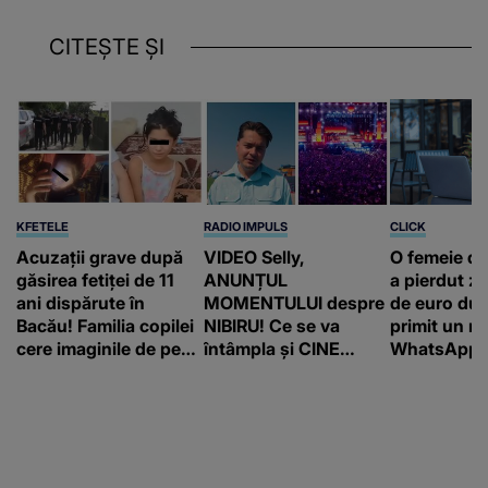
CITEȘTE ȘI
KFETELE
RADIO IMPULS
CLICK
Acuzații grave după
VIDEO Selly,
O femeie d
găsirea fetiței de 11
ANUNȚUL
a pierdut ze
ani dispărute în
MOMENTULUI despre
de euro dup
Bacău! Familia copilei
NIBIRU! Ce se va
primit un m
cere imaginile de pe
întâmpla și CINE
WhatsApp. 
camerele de
SUNT CEI VIZAȚI de
că va moște
supraveghere: „Nu s-
această situație: "Îmi
175.000 de 
a mai dus sora mea...”
e ciudă că..."
Franța