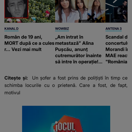
KANAL D
WOWBIZ
ANTENA 3
Român de 19 ani,
„Am intrat în
Scandal di
MORT după ce a cules
metastază” Alina
concertului
r... Vezi mai mult
Pușcău, anunț
Morandi în 
cutremurător înainte
MAE reacți
să intre în operație!
"România s
Vedeta a transmis un
integritatea 
mesaj emoționant
a Georgiei"
Citește și:
Un șofer a fost prins de polițiști în timp ce
fanilor
schimba locurile cu o prietenă. Care a fost, de fapt,
motivul