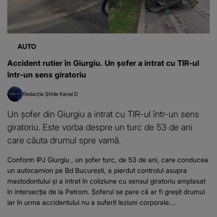
AUTO
Accident rutier în Giurgiu. Un șofer a intrat cu TIR-ul
într-un sens giratoriu
Redacția Știrile Kanal D
Un șofer din Giurgiu a intrat cu TIR-ul într-un sens
giratoriu. Este vorba despre un turc de 53 de ani
care căuta drumul spre vamă.
Conform IPJ Giurgiu , un şofer turc, de 53 de ani, care conducea
un autocamion pe Bd București, a pierdut controlul asupra
mastodontului şi a intrat în coliziune cu sensul giratoriu amplasat
în intersecția de la Petrom. Șoferul se pare că ar fi greșit drumul
iar în urma accidentului nu a suferit leziuni corporale....