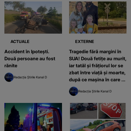
ACTUALE
EXTERNE
Accident în Ipotești.
Tragedie fără margini în
Două persoane au fost
SUA! Două fetițe au murit,
rănite
iar tatăl și frățiorul lor se
zbat între viață și moarte,
Redacția Știrile Kanal D
după ce mașina în care se
aflau a fost făcută praf de
Redacția Știrile Kanal D
tren