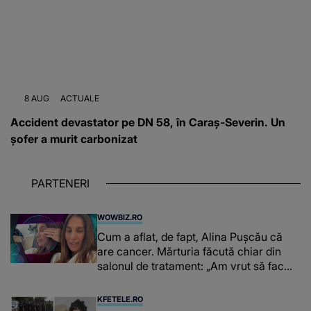
8 AUG
ACTUALE
Accident devastator pe DN 58, în Caraș-Severin. Un
șofer a murit carbonizat
PARTENERI
WOWBIZ.RO
Cum a aflat, de fapt, Alina Pușcău că
are cancer. Mărturia făcută chiar din
salonul de tratament: „Am vrut să fac
niște genuflexiuni și a început să mă
înțepe sânul”
KFETELE.RO