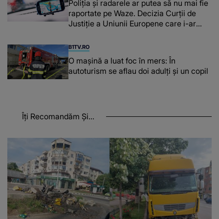
Poliţia şi radarele ar putea să nu mai fie
raportate pe Waze. Decizia Curţii de
Justiție a Uniunii Europene care i-ar
afecta pe şoferi
B1TV.RO
O maşină a luat foc în mers: În
autoturism se aflau doi adulți și un copil
Îți Recomandăm Și...