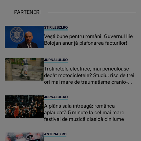
despre dascălii care lasă amprente
puternice ÎN SUFLETELE ELEVILOR,
PARTENERI
chiar și după trecerea anilor: "De
fiecare dată când..."
STIRILEBZI.RO
Vești bune pentru români! Guvernul Ilie
Bolojan anunță plafonarea facturilor!
JURNALUL.RO
Trotinetele electrice, mai periculoase
decât motocicletele? Studiu: risc de trei
ori mai mare de traumatisme cranio-
cerebrale
JURNALUL.RO
A plâns sala întreagă: românca
aplaudată 5 minute la cel mai mare
festival de muzică clasică din lume
ANTENA3.RO