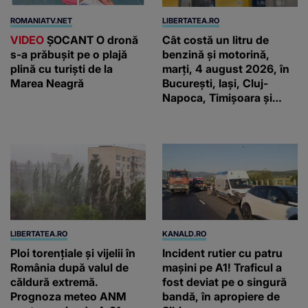
ROMANIATV.NET
LIBERTATEA.RO
VIDEO
ŞOCANT O dronă
Cât costă un litru de
s-a prăbuşit pe o plajă
benzină și motorină,
plină cu turişti de la
marți, 4 august 2026, în
Marea Neagră
București, Iași, Cluj-
Napoca, Timișoara și
Constanța
LIBERTATEA.RO
KANALD.RO
Ploi torențiale și vijelii în
Incident rutier cu patru
România după valul de
mașini pe A1! Traficul a
căldură extremă.
fost deviat pe o singură
Prognoza meteo ANM
bandă, în apropiere de